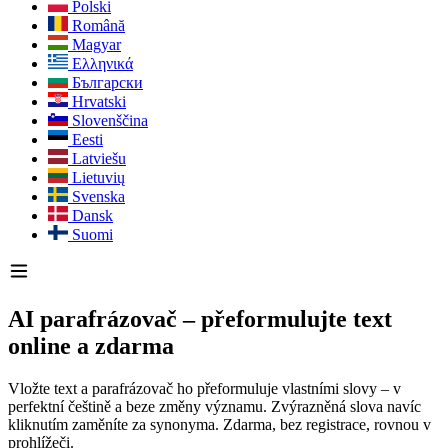
Polski
Română
Magyar
Ελληνικά
Български
Hrvatski
Slovenščina
Eesti
Latviešu
Lietuvių
Svenska
Dansk
Suomi
AI parafrázovač – přeformulujte text
online a zdarma
Vložte text a parafrázovač ho přeformuluje vlastními slovy – v
perfektní češtině a beze změny významu. Zvýrazněná slova navíc
kliknutím zaměníte za synonyma. Zdarma, bez registrace, rovnou v
prohlížeči.