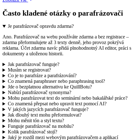
Často kladené otázky o parafrázovači
Je parafrázovač opravdu zdarma?
Ano. Parafrázovač na webu používáte zdarma a bez registrace –
zdarma přeformulujete až 3 texty denně, jeho provoz pokrývá
reklama. Účet zdarma navíc přidá plnohodnotný AI editor, práci s
dokumenty a uloženou historii.
Jak parafrázovač funguje?
Musím se registrovat?
Co je to parafráze a parafrázování?
Co znamená paraphraser nebo paraphrasing tool?
Jde o bezplatnou alternativu ke QuillBotu?
Nabízí parafrázovač synonyma?
Mohu parafrázovat text do seminární nebo bakalářské práce?
Co znamená přepsat nebo upravit text pomocí AI?
V jakých jazycích parafrázovač funguje?
Jak dlouhý text mohu přeformulovat?
Mohu měnit tón a styl textu?
Funguje parafrázovač na mobilu?
Kolik parafrázovač stojí?
Jaký je rozdíl mezi webovým parafrázovačem a aplikací