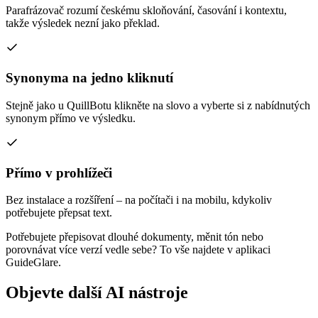
Parafrázovač rozumí českému skloňování, časování i kontextu,
takže výsledek nezní jako překlad.
Synonyma na jedno kliknutí
Stejně jako u QuillBotu klikněte na slovo a vyberte si z nabídnutých
synonym přímo ve výsledku.
Přímo v prohlížeči
Bez instalace a rozšíření – na počítači i na mobilu, kdykoliv
potřebujete přepsat text.
Potřebujete přepisovat dlouhé dokumenty, měnit tón nebo
porovnávat více verzí vedle sebe? To vše najdete v aplikaci
GuideGlare.
Objevte další AI nástroje