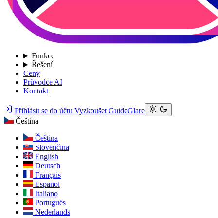
Funkce
Řešení
Ceny
Průvodce AI
Kontakt
Přihlásit se do účtu
Vyzkoušet GuideGlare
Čeština
Čeština
Slovenčina
English
Deutsch
Français
Español
Italiano
Português
Nederlands