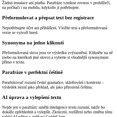
Žádná instalace ani platba. Parafráze vznikne rovnou v prohlížeči,
na počítači i na mobilu, kdykoliv ji potřebujete.
Přeformulovat a přepsat text bez registrace
Nepotřebujete účet ani přihlášení. Vložíte text a přeformulovaná
verze se vytvoří hned.
Synonyma na jedno kliknutí
Přeformulovaná slova jsou ve výsledku zvýrazněná. Klikněte na ně
(nebo na kterékoli jiné slovo) a vyberte si vhodnější synonymum
přímo v textu.
Parafráze v perfektní češtině
Parafrázovač rozumí české gramatice, skloňování i kontextu –
výsledek nezní jako překlad, ale jako přirozená čeština.
AI úprava a vylepšení textu
Nejde jen o parafrázi: umělá inteligence textu rozumí, takže ho
dokáže zpřehlednit a vylepšit. Zkrácení, rozšíření nebo změnu tónu
nabízí AI editor v aplikaci GuideGlare.