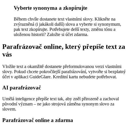
Vyberte synonyma a zkopírujte
Během chvíle dostanete text vlastními slovy. Klikněte na
zvýrazněná (i jakákoli další) slova a vyberte si synonymum,
pak text zkopírujte. Potřebujete delší texty, změnu tónu a
uloženou historii? Založte si účet zdarma.
Parafrázovač online, který přepíše text za
vás
Vložíte text a okamžitě dostanete přeformulovanou verzi vlastními
slovy. Pokud chcete pokročilejší parafrázování, vytvořte si bezplatný
účet v aplikaci GuideGlare. Kreditní kartu nebudete potřebovat.
AI parafrázovač
Umělá inteligence přepíše text tak, aby zněl přirozeně a zachoval
původní význam – ne jako strojová záměna synonym slovo za
slovem.
Parafrázovač online a zdarma