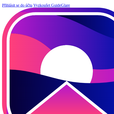
Přihlásit se do účtu
Vyzkoušet GuideGlare