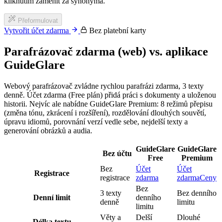
kliknutím zaměnit za synonyma.
Přeformulovat
Vytvořit účet zdarma
Bez platební karty
Parafrázovač zdarma (web) vs. aplikace
GuideGlare
Webový parafrázovač zvládne rychlou parafrázi zdarma, 3 texty
denně. Účet zdarma (Free plán) přidá práci s dokumenty a uloženou
historii. Nejvíc ale nabídne GuideGlare Premium: 8 režimů přepisu
(změna tónu, zkrácení i rozšíření), rozdělování dlouhých souvětí,
úpravu idiomů, porovnání verzí vedle sebe, nejdelší texty a
generování obrázků a audia.
GuideGlare
GuideGlare
Bez účtu
Free
Premium
Bez
Účet
Účet
Registrace
registrace
zdarma
zdarma
Ceny
Bez
3 texty
Bez denního
Denní limit
denního
denně
limitu
limitu
Věty a
Delší
Dlouhé
Délka textu