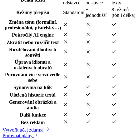
odstavce
odstavce
texty
+
8 režimů
Režimy přepisu
Standardní
jednodušší
(tón i délka)
Změna tónu (formální,
profesionální, přátelský…)
Pokročilý AI engine
Zkrátit nebo rozšířit text
Rozdělování dlouhých
souvětí
Úprava idiomů a
ustálených obratů
Porovnání více verzí vedle
sebe
Synonyma na klik
Uložená historie textů
Generování obrázků a
audia
Další funkce
Bez reklam
Vytvořit účet zdarma
Porovnat plány