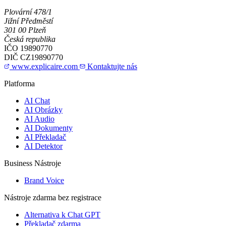
Plovární 478/1
Jižní Předměstí
301 00 Plzeň
Česká republika
IČO
19890770
DIČ
CZ19890770
www.explicaire.com
Kontaktujte nás
Platforma
AI Chat
AI Obrázky
AI Audio
AI Dokumenty
AI Překladač
AI Detektor
Business Nástroje
Brand Voice
Nástroje zdarma bez registrace
Alternativa k Chat GPT
Překladač zdarma