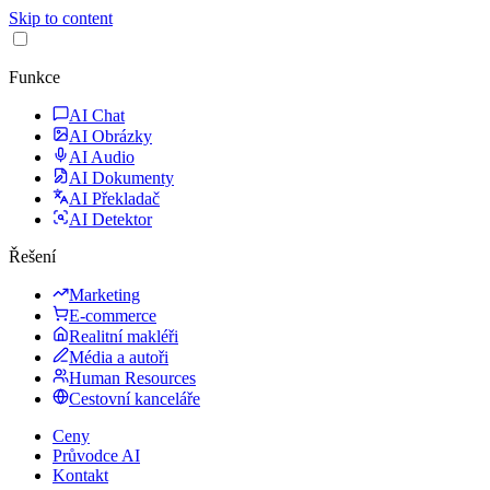
Skip to content
Funkce
AI Chat
AI Obrázky
AI Audio
AI Dokumenty
AI Překladač
AI Detektor
Řešení
Marketing
E-commerce
Realitní makléři
Média a autoři
Human Resources
Cestovní kanceláře
Ceny
Průvodce AI
Kontakt