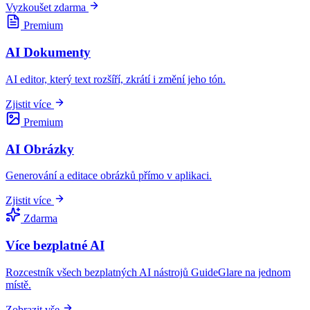
Vyzkoušet zdarma
Premium
AI Dokumenty
AI editor, který text rozšíří, zkrátí i změní jeho tón.
Zjistit více
Premium
AI Obrázky
Generování a editace obrázků přímo v aplikaci.
Zjistit více
Zdarma
Více bezplatné AI
Rozcestník všech bezplatných AI nástrojů GuideGlare na jednom
místě.
Zobrazit vše