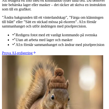
Att redigera ett foto med ett kommando lyder dina ord. Du behöver
inte behärska lager eller masker – det räcker att skriva en instruktion
som till en grafiker.
”Ändra bakgrunden till ett vinterlandskap”, ”Färga om klänningen
till blått” eller ”Sätt en stickad mössa på ekorren”. AI:n förstår
sammanhanget och utför ändringen med pixelprecision.
Redigera fotot med ett vanligt kommando på svenska
Utan att arbeta med lager och masker
AI:n förstår sammanhanget och ändrar med pixelprecision
Prova AI-redigering