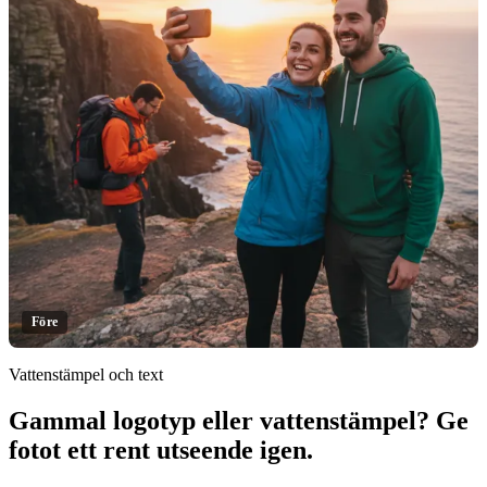
Före
Vattenstämpel och text
Gammal logotyp eller vattenstämpel? Ge
Klicka för att avslöja
fotot ett rent utseende igen.