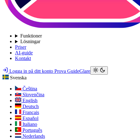
Funktioner
Lösningar
Priser
AI-guide
Kontakt
Logga in på ditt konto
Prova GuideGlare
Svenska
Čeština
Slovenčina
English
Deutsch
Français
Español
Italiano
Português
Nederlands