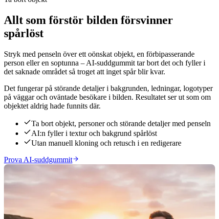
Allt som förstör bilden försvinner
spårlöst
Stryk med penseln över ett oönskat objekt, en förbipasserande
person eller en soptunna – AI-suddgummit tar bort det och fyller i
det saknade området så troget att inget spår blir kvar.
Det fungerar på störande detaljer i bakgrunden, ledningar, logotyper
på väggar och oväntade besökare i bilden. Resultatet ser ut som om
objektet aldrig hade funnits där.
Ta bort objekt, personer och störande detaljer med penseln
AI:n fyller i textur och bakgrund spårlöst
Utan manuell kloning och retusch i en redigerare
Prova AI-suddgummit