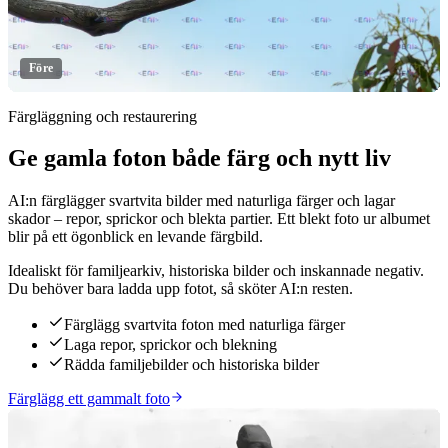
Före
Färgläggning och restaurering
Ge gamla foton både färg och nytt liv
Klicka för att avslöja
AI:n färglägger svartvita bilder med naturliga färger och lagar
skador – repor, sprickor och blekta partier. Ett blekt foto ur albumet
blir på ett ögonblick en levande färgbild.
Idealiskt för familjearkiv, historiska bilder och inskannade negativ.
Du behöver bara ladda upp fotot, så sköter AI:n resten.
Färglägg svartvita foton med naturliga färger
Laga repor, sprickor och blekning
Rädda familjebilder och historiska bilder
Färglägg ett gammalt foto