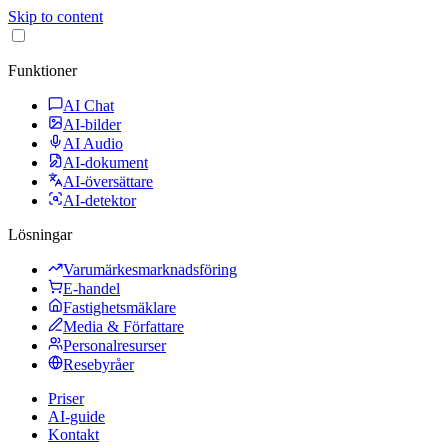
Skip to content
Funktioner
AI Chat
AI-bilder
AI Audio
AI-dokument
AI-översättare
AI-detektor
Lösningar
Varumärkesmarknadsföring
E-handel
Fastighetsmäklare
Media & Författare
Personalresurser
Resebyråer
Priser
AI-guide
Kontakt