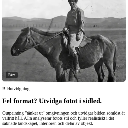
Före
Bildutvidgning
Fel format? Utvidga fotot i sidled.
Klicka för att avslöja
Outpainting ”tänker ut” omgivningen och utvidgar bilden sömlöst åt
valfritt håll. AI:n analyserar fotots stil och fyller realistiskt i det
saknade landskapet, interiören och delar av objekt.