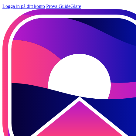
Logga in på ditt konto
Prova GuideGlare