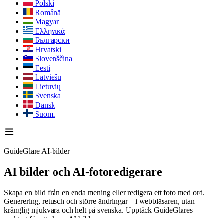
Polski
Română
Magyar
Ελληνικά
Български
Hrvatski
Slovenščina
Eesti
Latviešu
Lietuvių
Svenska
Dansk
Suomi
GuideGlare AI-bilder
AI bilder
och AI-fotoredigerare
Skapa en bild från en enda mening eller redigera ett foto med ord.
Generering, retusch och större ändringar – i webbläsaren, utan
krånglig mjukvara och helt på svenska. Upptäck GuideGlares