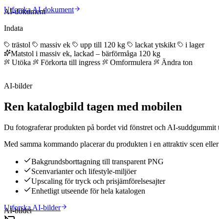
Utforska AI-dokument
AI-dokument
Indata
trästol
massiv ek
upp till 120 kg
lackat ytskikt
i lager
Matstol i massiv ek, lackad – bärförmåga 120 kg
Utöka
Förkorta till ingress
Omformulera
Ändra ton
AI-bilder
Ren katalogbild tagen med mobilen
Du fotograferar produkten på bordet vid fönstret och AI-suddgummit ta
Med samma kommando placerar du produkten i en attraktiv scen eller h
Bakgrundsborttagning till transparent PNG
Scenvarianter och lifestyle-miljöer
Upscaling för tryck och prisjämförelsesajter
Enhetligt utseende för hela katalogen
Utforska AI-bilder
AI-bilder