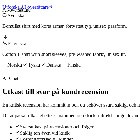
Utforska AI-översättare
AI-översättare
Svenska
Bomullst-shirt med korta ärmar, förtvättat tyg, unisex-passform.
Engelska
Cotton T-shirt with short sleeves, pre-washed fabric, unisex fit.
Norska
Tyska
Danska
Finska
AI Chat
Utkast till svar på kundrecension
En kritisk recension har kommit in och du behöver svara sakligt och l
Du anpassar utkastet efter situationen och skickar direkt – inget letande
Svarsutkast på recensioner och frågor
Saklig ton även vid kritik
Lösningsförslag till kunden