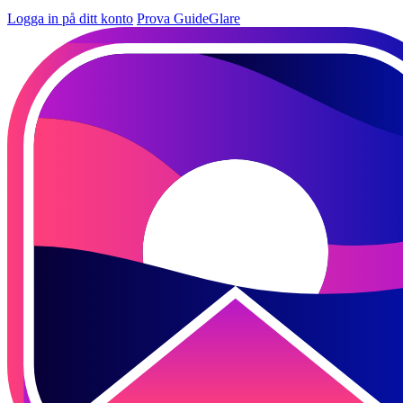
Logga in på ditt konto
Prova GuideGlare