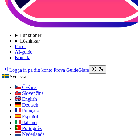
Funktioner
Lösningar
Priser
AI-guide
Kontakt
Logga in på ditt konto
Prova GuideGlare
Svenska
Čeština
Slovenčina
English
Deutsch
Français
Español
Italiano
Português
Nederlands