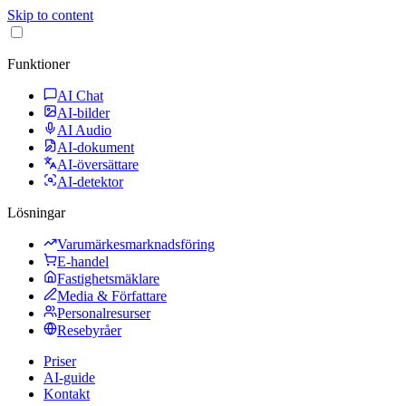
Skip to content
Funktioner
AI Chat
AI-bilder
AI Audio
AI-dokument
AI-översättare
AI-detektor
Lösningar
Varumärkesmarknadsföring
E-handel
Fastighetsmäklare
Media & Författare
Personalresurser
Resebyråer
Priser
AI-guide
Kontakt