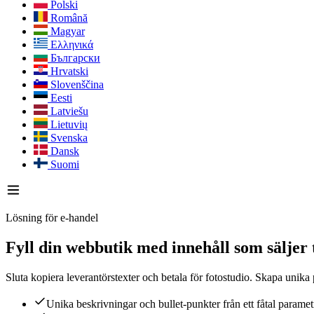
Polski
Română
Magyar
Ελληνικά
Български
Hrvatski
Slovenščina
Eesti
Latviešu
Lietuvių
Svenska
Dansk
Suomi
Lösning för e-handel
Fyll din webbutik med innehåll som säljer
Sluta kopiera leverantörstexter och betala för fotostudio. Skapa unika 
Unika beskrivningar och bullet-punkter från ett fåtal parametr