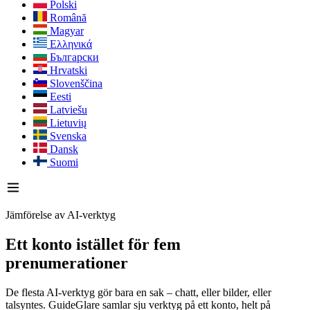
Polski
Română
Magyar
Ελληνικά
Български
Hrvatski
Slovenščina
Eesti
Latviešu
Lietuvių
Svenska
Dansk
Suomi
Jämförelse av AI-verktyg
Ett konto istället för fem
prenumerationer
De flesta AI-verktyg gör bara en sak – chatt, eller bilder, eller
talsyntes. GuideGlare samlar sju verktyg på ett konto, helt på