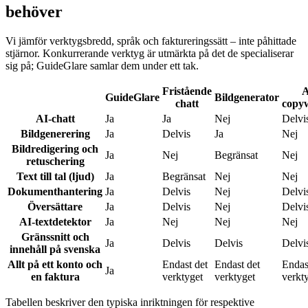
behöver
Vi jämför verktygsbredd, språk och faktureringssätt – inte påhittade
stjärnor. Konkurrerande verktyg är utmärkta på det de specialiserar
sig på; GuideGlare samlar dem under ett tak.
Fristående
A
GuideGlare
Bildgenerator
chatt
copyw
AI-chatt
Ja
Ja
Nej
Delvi
Bildgenerering
Ja
Delvis
Ja
Nej
Bildredigering och
Ja
Nej
Begränsat
Nej
retuschering
Text till tal (ljud)
Ja
Begränsat
Nej
Nej
Dokumenthantering
Ja
Delvis
Nej
Delvi
Översättare
Ja
Delvis
Nej
Delvi
AI-textdetektor
Ja
Nej
Nej
Nej
Gränssnitt och
Ja
Delvis
Delvis
Delvi
innehåll på svenska
Allt på ett konto och
Endast det
Endast det
Endas
Ja
en faktura
verktyget
verktyget
verkt
Tabellen beskriver den typiska inriktningen för respektive