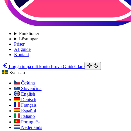
Funktioner
Lösningar
Priser
AI-guide
Kontakt
Logga in på ditt konto
Prova GuideGlare
Svenska
Čeština
Slovenčina
English
Deutsch
Français
Español
Italiano
Português
Nederlands