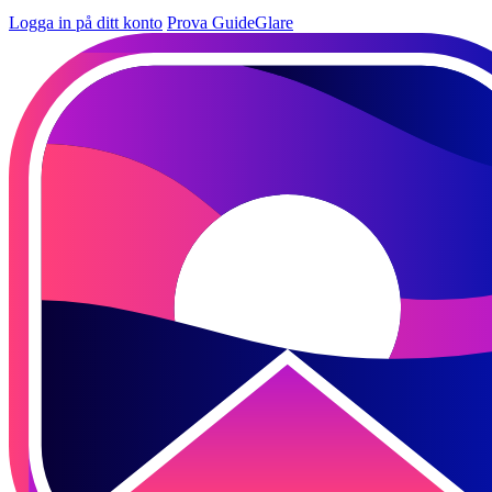
Logga in på ditt konto
Prova GuideGlare