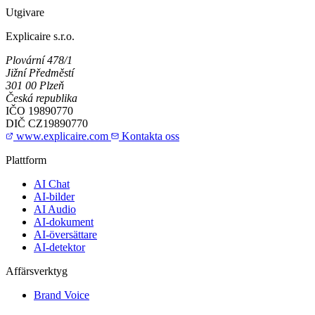
Utgivare
Explicaire s.r.o.
Plovární 478/1
Jižní Předměstí
301 00 Plzeň
Česká republika
IČO
19890770
DIČ
CZ19890770
www.explicaire.com
Kontakta oss
Plattform
AI Chat
AI-bilder
AI Audio
AI-dokument
AI-översättare
AI-detektor
Affärsverktyg
Brand Voice