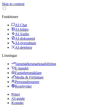
Skip to content
Funktioner
AI Chat
AI-bilder
AI Audio
AI-dokument
AI-översättare
AI-detektor
Lösningar
Varumärkesmarknadsföring
E-handel
Fastighetsmäklare
Media & Författare
Personalresurser
Resebyråer
Priser
AI-guide
Kontakt