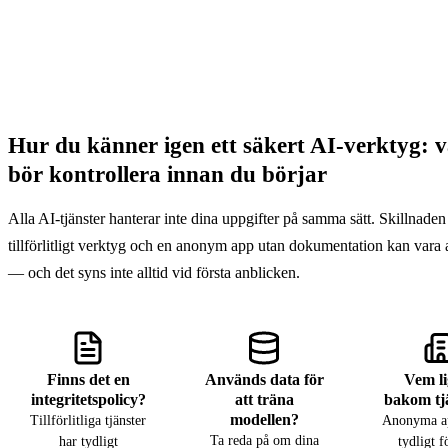
Hur du känner igen ett säkert AI-verktyg: 
bör kontrollera innan du börjar
Alla AI-tjänster hanterar inte dina uppgifter på samma sätt. Skillnaden
tillförlitligt verktyg och en anonym app utan dokumentation kan vara
— och det syns inte alltid vid första anblicken.
Finns det en
Används data för
Vem l
integritetspolicy?
att träna
bakom tj
modellen?
Tillförlitliga tjänster
Anonyma ap
Ta reda på om dina
har tydligt
tydligt f