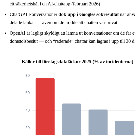
ett säkerhetshål i en AI-chattapp (februari 2026)
ChatGPT-konversationer
dök upp i Googles sökresultat
när anv
delade länkar — även om de trodde att chatten var privat
OpenAI är lagligt skyldigt att lämna ut konversationer om de får et
domstolsbeslut — och “raderade” chattar kan lagras i upp till 30 d
Källor till företagsdataläckor 2025 (% av incidenterna)