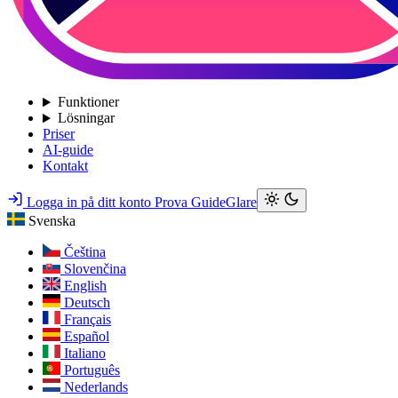
Funktioner
Lösningar
Priser
AI-guide
Kontakt
Logga in på ditt konto
Prova GuideGlare
Svenska
Čeština
Slovenčina
English
Deutsch
Français
Español
Italiano
Português
Nederlands