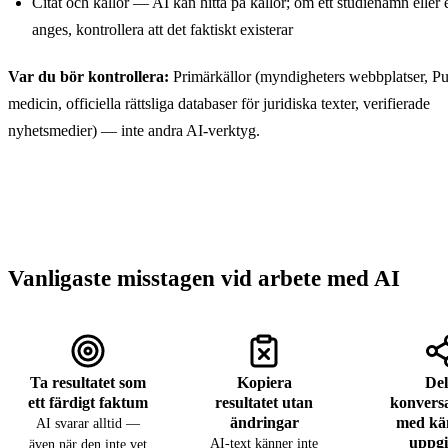
Citat och källor — AI kan hitta på källor; om ett studienamn eller
anges, kontrollera att det faktiskt existerar
Var du bör kontrollera:
Primärkällor (myndigheters webbplatser, P
medicin, officiella rättsliga databaser för juridiska texter, verifierade
nyhetsmedier) — inte andra AI-verktyg.
Vanligaste misstagen vid arbete med AI
Ta resultatet som
Kopiera
De
ett färdigt faktum
resultatet utan
konvers
ändringar
med kä
AI svarar alltid —
uppgi
AI-text känner inte
även när den inte vet