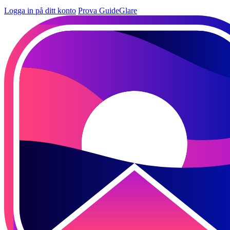
Logga in på ditt konto
Prova GuideGlare