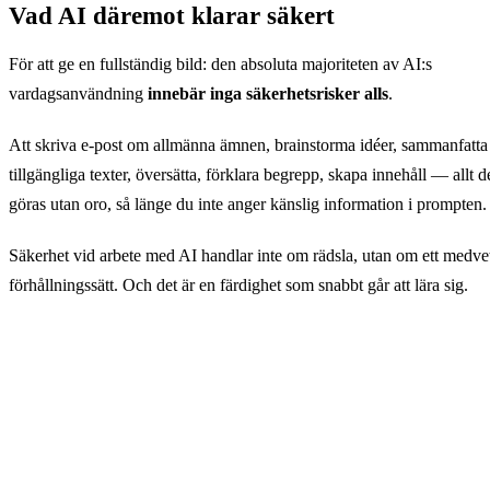
Vad AI däremot klarar säkert
För att ge en fullständig bild: den absoluta majoriteten av AI:s
vardagsanvändning
innebär inga säkerhetsrisker alls
.
Att skriva e-post om allmänna ämnen, brainstorma idéer, sammanfatta 
tillgängliga texter, översätta, förklara begrepp, skapa innehåll — allt d
göras utan oro, så länge du inte anger känslig information i prompten.
Säkerhet vid arbete med AI handlar inte om rädsla, utan om ett medve
förhållningssätt. Och det är en färdighet som snabbt går att lära sig.
Prova AI på ett säkert sätt
GuideGlare AI Chat är utformad för vardagliga arbetsuppgift
Börja med ett allmänt ämne — ett perfekt första steg utan ris