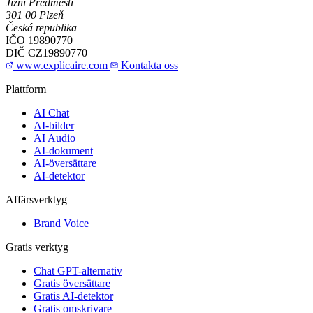
Jižní Předměstí
301 00 Plzeň
Česká republika
IČO
19890770
DIČ
CZ19890770
www.explicaire.com
Kontakta oss
Plattform
AI Chat
AI-bilder
AI Audio
AI-dokument
AI-översättare
AI-detektor
Affärsverktyg
Brand Voice
Gratis verktyg
Chat GPT-alternativ
Gratis översättare
Gratis AI-detektor
Gratis omskrivare