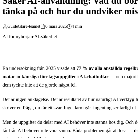
Säker AI-användning: Vad du bör
tänka på och hur du undviker mis
GuideGlare-teamet
6 mars 2026
4 min
AI för nybörjare
AI-säkerhet
En undersökning från 2025 visade att
77 % av alla anställda regelb
matar in känsliga företagsuppgifter i AI-chatbottar
— och majorit
dem tyckte inte att de gjorde något fel.
Det är ingen anklagelse. Det är resultatet av hur naturligt AI-verktyg 
skriver en fråga, du får ett svar. Inget larm går. Ingenting ser farligt ut.
Men de uppgifter du delar med AI behöver inte stanna hos dig. Och d
får från AI behöver inte vara sanna. Båda problemen går att lösa — det