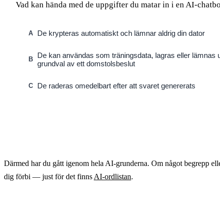
Vad kan hända med de uppgifter du matar in i en AI-chatb
De krypteras automatiskt och lämnar aldrig din dator
A
De kan användas som träningsdata, lagras eller lämnas u
B
grundval av ett domstolsbeslut
De raderas omedelbart efter att svaret genererats
C
Därmed har du gått igenom hela AI-grunderna. Om något begrepp elle
dig förbi — just för det finns
AI-ordlistan
.