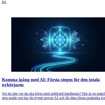
fel.
Komma igång med AI: Första stegen för den totala
nybörjaren
Vet du inte var du ska börja med artificiell intelligens? Här är en enkel
steg-guide om hur du tryggt provar AI och får dina första praktiska res