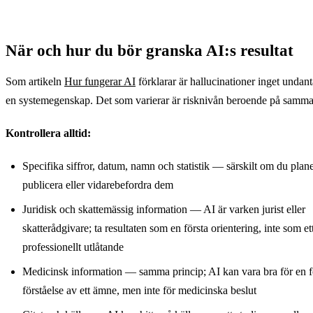
Anonymisera. Riktigt
koder. Utan undantag,
namn plus diagnos
utan diskussion. Inget
tillsammans är en
legitimt AI-verktyg
När och hur du bör granska AI:s resultat
personuppgift som
behöver dessa
skyddas av lag.
uppgifter.
Som artikeln
Hur fungerar AI
förklarar är hallucinationer inget undan
en systemegenskap. Det som varierar är risknivån beroende på samm
Kontrollera alltid:
Specifika siffror, datum, namn och statistik — särskilt om du plane
publicera eller vidarebefordra dem
Juridisk och skattemässig information — AI är varken jurist eller
skatterådgivare; ta resultaten som en första orientering, inte som et
professionellt utlåtande
Medicinsk information — samma princip; AI kan vara bra för en f
förståelse av ett ämne, men inte för medicinska beslut