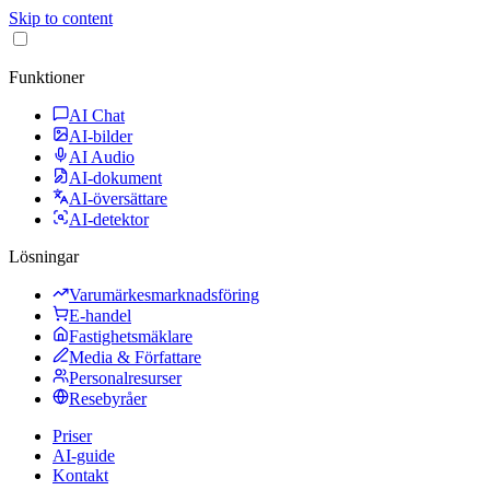
Skip to content
Funktioner
AI Chat
AI-bilder
AI Audio
AI-dokument
AI-översättare
AI-detektor
Lösningar
Varumärkesmarknadsföring
E-handel
Fastighetsmäklare
Media & Författare
Personalresurser
Resebyråer
Priser
AI-guide
Kontakt