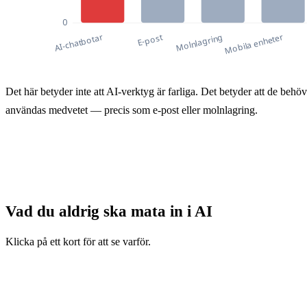
Källor till företagsdataläckor 2025 (% av incide
Det här betyder inte att AI-verktyg är farliga. Det betyder att de behöv
Källor till företagsdataläckor 2025 (%
användas medvetet — precis som e-post eller molnlagring.
AI-chatbotar
77
E-post
48
Molnlagring
41
Vad du aldrig ska mata in i AI
Mobila enheter
28
Klicka på ett kort för att se varför.