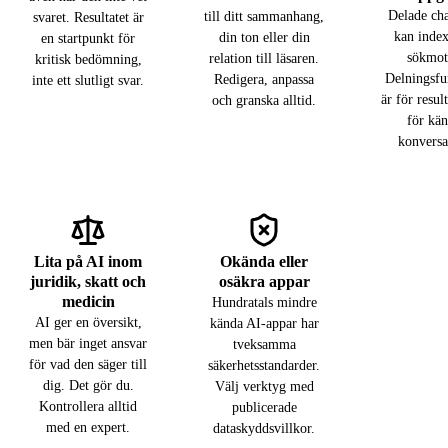
Delade cha
till ditt sammanhang,
svaret. Resultatet är
kan index
din ton eller din
en startpunkt för
sökmot
relation till läsaren.
kritisk bedömning,
Delningsfu
Redigera, anpassa
inte ett slutligt svar.
är för resul
och granska alltid.
för kän
konversa
Lita på AI inom
Okända eller
juridik, skatt och
osäkra appar
medicin
Hundratals mindre
AI ger en översikt,
kända AI-appar har
men bär inget ansvar
tveksamma
för vad den säger till
säkerhetsstandarder.
dig. Det gör du.
Välj verktyg med
Kontrollera alltid
publicerade
med en expert.
dataskyddsvillkor.