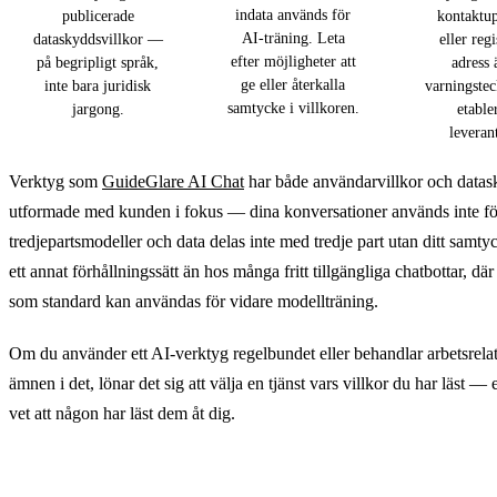
indata används för
publicerade
kontaktup
AI-träning. Leta
dataskyddsvillkor —
eller reg
efter möjligheter att
på begripligt språk,
adress 
ge eller återkalla
inte bara juridisk
varningstec
samtycke i villkoren.
jargong.
etable
leveran
Verktyg som
GuideGlare AI Chat
har både användarvillkor och data
utformade med kunden i fokus — dina konversationer används inte för
tredjepartsmodeller och data delas inte med tredje part utan ditt samty
ett annat förhållningssätt än hos många fritt tillgängliga chatbottar, där
som standard kan användas för vidare modellträning.
Om du använder ett AI-verktyg regelbundet eller behandlar arbetsrela
ämnen i det, lönar det sig att välja en tjänst vars villkor du har läst — 
vet att någon har läst dem åt dig.