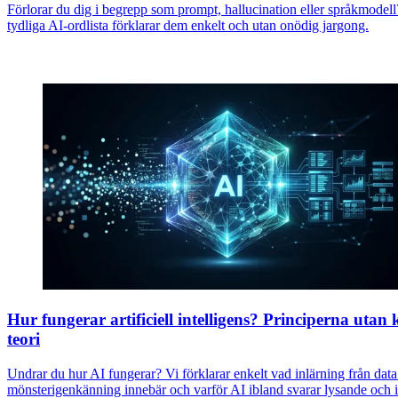
Förlorar du dig i begrepp som prompt, hallucination eller språkmodel
tydliga AI-ordlista förklarar dem enkelt och utan onödig jargong.
Hur fungerar artificiell intelligens? Principerna utan 
teori
Undrar du hur AI fungerar? Vi förklarar enkelt vad inlärning från dat
mönsterigenkänning innebär och varför AI ibland svarar lysande och 