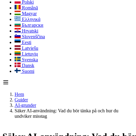
Polski
Română
Magyar
Ελληνικά
Български
Hrvatski
Slovenščina
Eesti
Latviešu
Lietuvių
Svenska
Dansk
Suomi
Hem
Guider
AI-grunder
Säker AI-användning: Vad du bör tänka på och hur du
undviker misstag