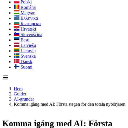
Polski
Română
Magyar
Ελληνικά
Български
Hrvatski
Slovenščina
Eesti
Latviešu
Lietuvių
Svenska
Dansk
Suomi
Hem
Guider
AI-grunder
Komma igång med AI: Första stegen för den totala nybörjaren
Komma igång med AI: Första