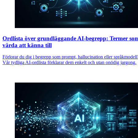
Ordlista över grundläggande AI-begrepp: Termer so
värda att känna till
Förlorar du dig i begrepp som prompt, hallucination eller språkmodell
Vår tydliga AI-ordlista förklarar dem enkelt och utan onödig jargong.