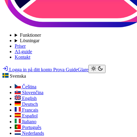
Funktioner
Lösningar
Priser
AI-guide
Kontakt
Logga in på ditt konto
Prova GuideGlare
Svenska
Čeština
Slovenčina
English
Deutsch
Français
Español
Italiano
Português
Nederlands