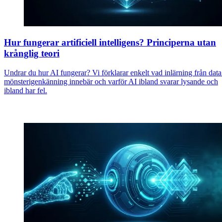
Hur fungerar artificiell intelligens? Principerna utan
krånglig teori
Undrar du hur AI fungerar? Vi förklarar enkelt vad inlärning från dat
mönsterigenkänning innebär och varför AI ibland svarar lysande och
ibland har fel.