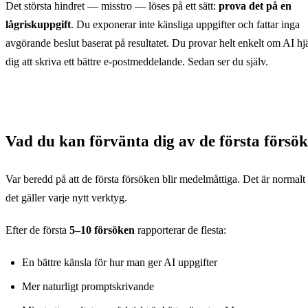
Det största hindret — misstro — löses på ett sätt:
prova det på en
Varför använder folk 
lågriskuppgift
. Du exponerar inte känsliga uppgifter och fattar inga
Misstro mot AI
37
avgörande beslut baserat på resultatet. Du provar helt enkelt om AI hj
dig att skriva ett bättre e-postmeddelande. Sedan ser du själv.
Oro för konsekvenser
29
Osäkerhet på var man börjar
24
Tidsbrist för inlärning
22
Vad du kan förvänta dig av de första försö
Var beredd på att de första försöken blir medelmåttiga. Det är normal
det gäller varje nytt verktyg.
Efter de första
5–10 försöken
rapporterar de flesta:
En bättre känsla för hur man ger AI uppgifter
Mer naturligt promptskrivande