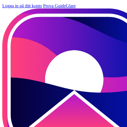
Logga in på ditt konto
Prova GuideGlare