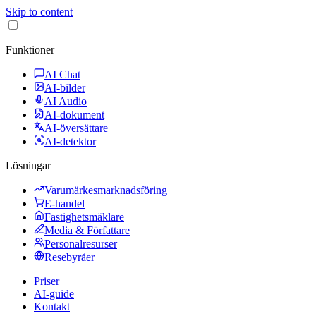
Skip to content
Funktioner
AI Chat
AI-bilder
AI Audio
AI-dokument
AI-översättare
AI-detektor
Lösningar
Varumärkesmarknadsföring
E-handel
Fastighetsmäklare
Media & Författare
Personalresurser
Resebyråer
Priser
AI-guide
Kontakt