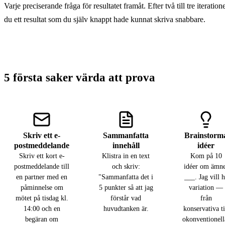
Varje preciserande fråga för resultatet framåt. Efter två till tre iteratione
du ett resultat som du själv knappt hade kunnat skriva snabbare.
5 första saker värda att prova
Skriv ett e-
Sammanfatta
Brainstorm
postmeddelande
innehåll
idéer
Skriv ett kort e-
Klistra in en text
Kom på 10
postmeddelande till
och skriv:
idéer om ämne
en partner med en
"Sammanfatta det i
___. Jag vill 
påminnelse om
5 punkter så att jag
variation —
mötet på tisdag kl.
förstår vad
från
14:00 och en
huvudtanken är.
konservativa ti
begäran om
okonventionell