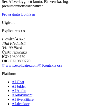
Sex AI-verktyg i ett konto. På svenska. Inga
prenumerationsakrobatiker.
Prova gratis
Logga in
Utgivare
Explicaire s.r.o.
Plovární 478/1
Jižní Předměstí
301 00 Plzeň
Česká republika
IČO
19890770
DIČ
CZ19890770
www.explicaire.com
Kontakta oss
Plattform
AI Chat
AI-bilder
AI Audio
AI-dokument
AI-översättare
AI-detektor