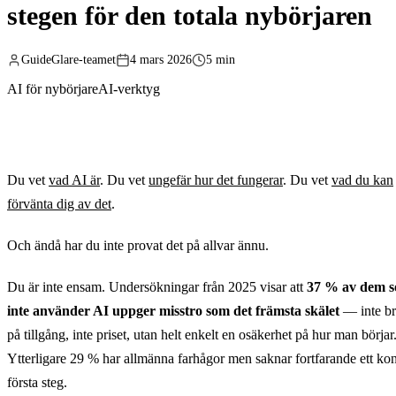
stegen för den totala nybörjaren
GuideGlare-teamet
4 mars 2026
5 min
AI för nybörjare
AI-verktyg
Du vet
vad AI är
. Du vet
ungefär hur det fungerar
. Du vet
vad du kan
förvänta dig av det
.
Och ändå har du inte provat det på allvar ännu.
Du är inte ensam. Undersökningar från 2025 visar att
37 % av dem 
inte använder AI uppger misstro som det främsta skälet
— inte br
på tillgång, inte priset, utan helt enkelt en osäkerhet på hur man börjar
Ytterligare 29 % har allmänna farhågor men saknar fortfarande ett ko
första steg.