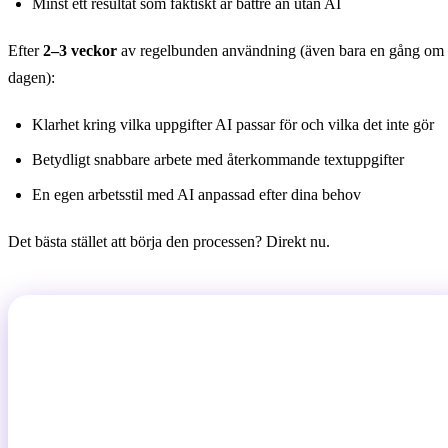
Minst ett resultat som faktiskt är bättre än utan AI
Efter
2–3 veckor
av regelbunden användning (även bara en gång om
dagen):
Klarhet kring vilka uppgifter AI passar för och vilka det inte gör
Betydligt snabbare arbete med återkommande textuppgifter
En egen arbetsstil med AI anpassad efter dina behov
Det bästa stället att börja den processen? Direkt nu.
Din första prompt väntar
Öppna AI Chat, kopiera en av exempelpromptarna ovan och
prova. Om tio minuter vet du mer än du lärt dig av någon
artikel.