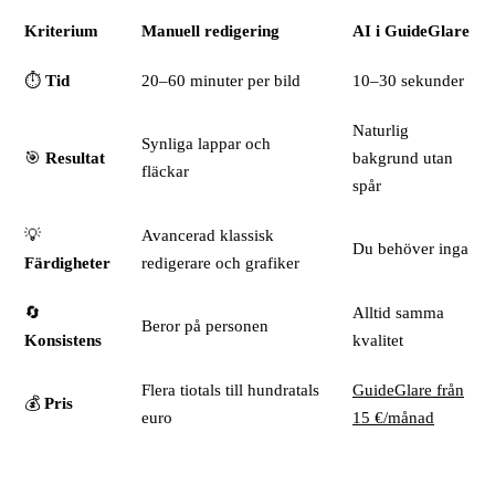
Kriterium
Manuell redigering
AI i GuideGlare
⏱️
Tid
20–60 minuter per bild
10–30 sekunder
Naturlig
Synliga lappar och
🎯
Resultat
bakgrund utan
fläckar
spår
💡
Avancerad klassisk
Du behöver inga
Färdigheter
redigerare och grafiker
🔄
Alltid samma
Beror på personen
Konsistens
kvalitet
Flera tiotals till hundratals
GuideGlare från
💰
Pris
euro
15 €/månad