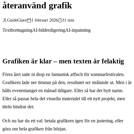
återanvänd grafik
GuideGlare
1 februari 2026
11 min
Textborttagning
AI-bildredigering
AI-inpainting
Grafiken är klar – men texten är felaktig
Förra året satte ni ihop en fantastisk affisch för sommarfestivalen.
Grafikern lade ner timmar på den, resultatet ser strålande ut. Men i år
hålls evenemanget en månad tidigare. Eller så har det bytt namn.
Eller så passar hela det visuella materialet till ett nytt projekt, men
titeln hindrar det.
Och nu har du ett val: betala grafikern igen för en justering, eller
göra om hela grafiken från början.