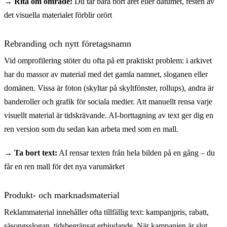
→ Rita om område:
Du tar bara bort året eller datumet, resten av
det visuella materialet förblir orört
Rebranding och nytt företagsnamn
Vid omprofilering stöter du ofta på ett praktiskt problem: i arkivet
har du massor av material med det gamla namnet, sloganen eller
domänen. Vissa är foton (skyltar på skyltfönster, rollups), andra är
banderoller och grafik för sociala medier. Att manuellt rensa varje
visuellt material är tidskrävande. AI-borttagning av text ger dig en
ren version som du sedan kan arbeta med som en mall.
→ Ta bort text:
AI rensar texten från hela bilden på en gång – du
får en ren mall för det nya varumärket
Produkt- och marknadsmaterial
Reklammaterial innehåller ofta tillfällig text: kampanjpris, rabatt,
säsongsslogan, tidsbegränsat erbjudande. När kampanjen är slut