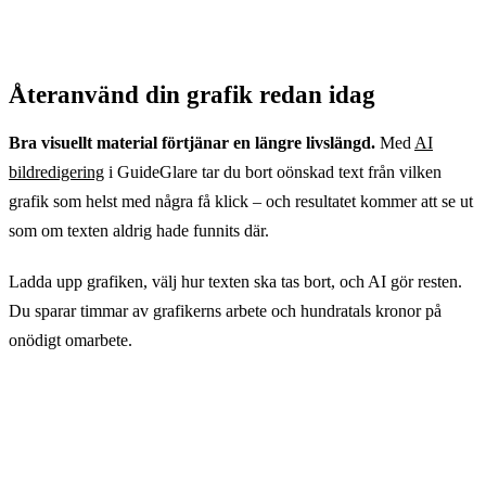
Återanvänd din grafik redan idag
Bra visuellt material förtjänar en längre livslängd.
Med
AI
bildredigering
i GuideGlare tar du bort oönskad text från vilken
grafik som helst med några få klick – och resultatet kommer att se ut
som om texten aldrig hade funnits där.
Ladda upp grafiken, välj hur texten ska tas bort, och AI gör resten.
Du sparar timmar av grafikerns arbete och hundratals kronor på
onödigt omarbete.
Prova att ta bort text från bilder med
GuideGlare