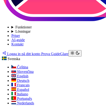
Funktioner
Lösningar
Priser
AI-guide
Kontakt
Logga in på ditt konto
Prova GuideGlare
Svenska
Čeština
Slovenčina
English
Deutsch
Français
Español
Italiano
Português
Nederlands