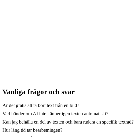
För att använda AI-verktygen behöver du minst
Basic-
planen
→ Börja med GuideGlare
Vanliga frågor och svar
Är det gratis att ta bort text från en bild?
Vad händer om AI inte känner igen texten automatiskt?
Kan jag behålla en del av texten och bara radera en specifik textrad?
Hur lång tid tar bearbetningen?