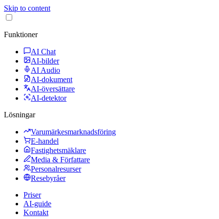
Skip to content
Funktioner
AI Chat
AI-bilder
AI Audio
AI-dokument
AI-översättare
AI-detektor
Lösningar
Varumärkesmarknadsföring
E-handel
Fastighetsmäklare
Media & Författare
Personalresurser
Resebyråer
Priser
AI-guide
Kontakt