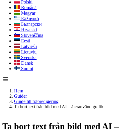
Polski
Română
Magyar
Ελληνικά
Български
Hrvatski
Slovenščina
Eesti
Latviešu
Lietuvių
Svenska
Dansk
Suomi
Hem
Guider
Guide till fotoredigering
Ta bort text från bild med AI – återanvänd grafik
Ta bort text från bild med AI –