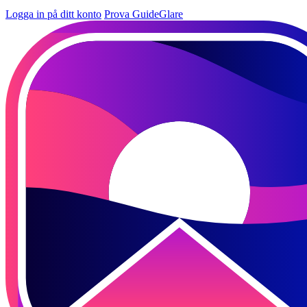
Logga in på ditt konto
Prova GuideGlare