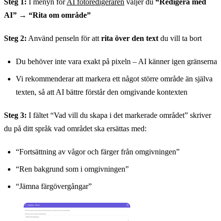
Steg 1:
I menyn för
AI fotoredigeraren
väljer du
“Redigera med
AI”
→
“Rita om område”
Steg 2:
Använd penseln för att
rita över den text
du vill ta bort
Du behöver inte vara exakt på pixeln – AI känner igen gränserna
Vi rekommenderar att markera ett något större område än själva
texten, så att AI bättre förstår den omgivande kontexten
Steg 3:
I fältet “Vad vill du skapa i det markerade området” skriver
du på ditt språk vad området ska ersättas med:
“Fortsättning av vågor och färger från omgivningen”
“Ren bakgrund som i omgivningen”
“Jämna färgövergångar”