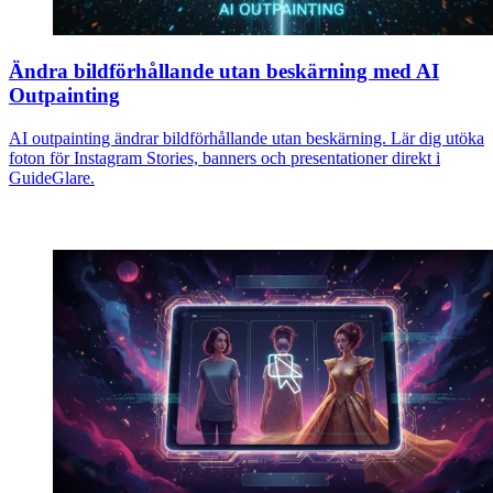
Ändra bildförhållande utan beskärning med AI
Outpainting
AI outpainting ändrar bildförhållande utan beskärning. Lär dig utöka
foton för Instagram Stories, banners och presentationer direkt i
GuideGlare.