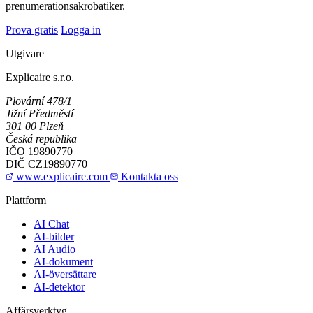
prenumerationsakrobatiker.
Prova gratis
Logga in
Utgivare
Explicaire s.r.o.
Plovární 478/1
Jižní Předměstí
301 00 Plzeň
Česká republika
IČO
19890770
DIČ
CZ19890770
www.explicaire.com
Kontakta oss
Plattform
AI Chat
AI-bilder
AI Audio
AI-dokument
AI-översättare
AI-detektor
Affärsverktyg