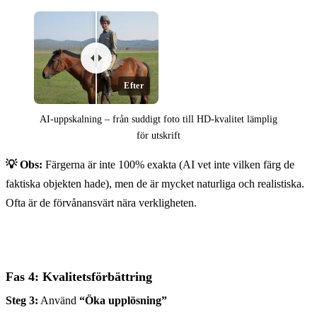
Efter
AI-uppskalning – från suddigt foto till HD-kvalitet lämplig
för utskrift
💡 Obs:
Färgerna är inte 100% exakta (AI vet inte vilken färg de
Före
faktiska objekten hade), men de är mycket naturliga och realistiska.
Ofta är de förvånansvärt nära verkligheten.
Fas 4: Kvalitetsförbättring
Steg 3:
Använd
“Öka upplösning”