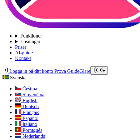
Funktioner
Lösningar
Priser
AI-guide
Kontakt
Logga in på ditt konto
Prova GuideGlare
Svenska
Čeština
Slovenčina
English
Deutsch
Français
Español
Italiano
Português
Nederlands