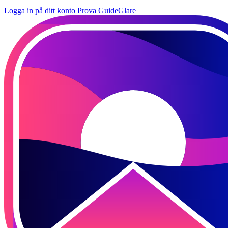
Logga in på ditt konto
Prova GuideGlare