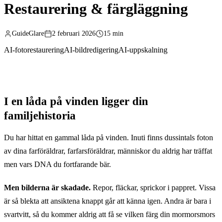
Restaurering & färgläggning
GuideGlare
2 februari 2026
15 min
AI-fotorestaurering
AI-bildredigering
AI-uppskalning
I en låda på vinden ligger din
familjehistoria
Du har hittat en gammal låda på vinden. Inuti finns dussintals foton
av dina farföräldrar, farfarsföräldrar, människor du aldrig har träffat
men vars DNA du fortfarande bär.
Men bilderna är skadade.
Repor, fläckar, sprickor i pappret. Vissa
är så blekta att ansiktena knappt går att känna igen. Andra är bara i
svartvitt, så du kommer aldrig att få se vilken färg din mormorsmors