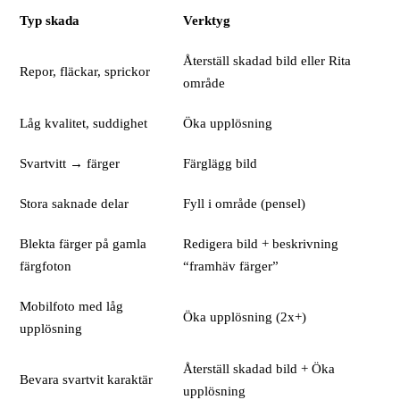
Typ skada
Verktyg
Återställ skadad bild eller Rita
Repor, fläckar, sprickor
område
Låg kvalitet, suddighet
Öka upplösning
Svartvitt → färger
Färglägg bild
Stora saknade delar
Fyll i område (pensel)
Blekta färger på gamla
Redigera bild + beskrivning
färgfoton
“framhäv färger”
Mobilfoto med låg
Öka upplösning (2x+)
upplösning
Återställ skadad bild + Öka
Bevara svartvit karaktär
upplösning