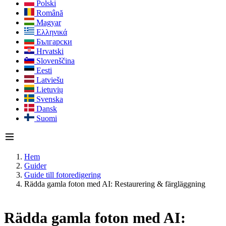
Polski
Română
Magyar
Ελληνικά
Български
Hrvatski
Slovenščina
Eesti
Latviešu
Lietuvių
Svenska
Dansk
Suomi
Hem
Guider
Guide till fotoredigering
Rädda gamla foton med AI: Restaurering & färgläggning
Rädda gamla foton med AI: