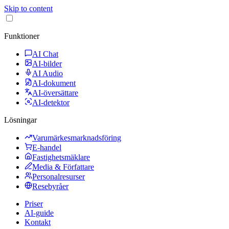
Skip to content
Funktioner
AI Chat
AI-bilder
AI Audio
AI-dokument
AI-översättare
AI-detektor
Lösningar
Varumärkesmarknadsföring
E-handel
Fastighetsmäklare
Media & Författare
Personalresurser
Resebyråer
Priser
AI-guide
Kontakt