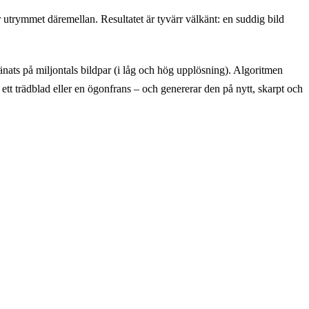
r utrymmet däremellan. Resultatet är tyvärr välkänt: en suddig bild
ränats på miljontals bildpar (i låg och hög upplösning). Algoritmen
r ett trädblad eller en ögonfrans – och genererar den på nytt, skarpt och