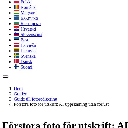
Polski
Română
Magyar
Ελληνικά
Български
Hrvatski
Slovenščina
Eesti
Latviešu
Lietuvių
Svenska
Dansk
Suomi
Hem
Guider
Guide till fotoredigering
Förstora foto för utskrift: AI-uppskalning utan förlust
Förstora foto för utskrift: A