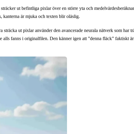
 sträcker ut befintliga pixlar över en större yta och medelvärdesberäkna
 kanterna är mjuka och texten blir oläslig.
bara sträcka ut pixlar använder den avancerade neurala nätverk som har t
 alls fanns i originalfilen. Den känner igen att ”denna fläck” faktiskt ä