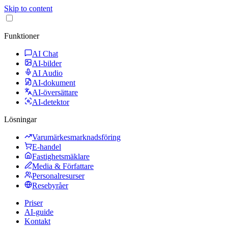
Skip to content
Funktioner
AI Chat
AI-bilder
AI Audio
AI-dokument
AI-översättare
AI-detektor
Lösningar
Varumärkesmarknadsföring
E-handel
Fastighetsmäklare
Media & Författare
Personalresurser
Resebyråer
Priser
AI-guide
Kontakt