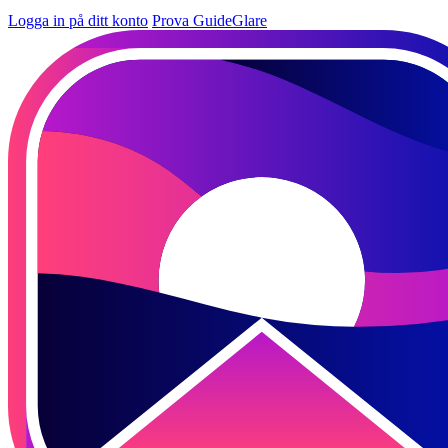
Logga in på ditt konto
Prova GuideGlare