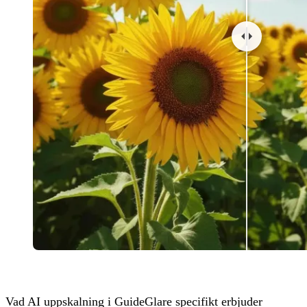
Vad AI uppskalning i GuideGlare specifikt erbjuder