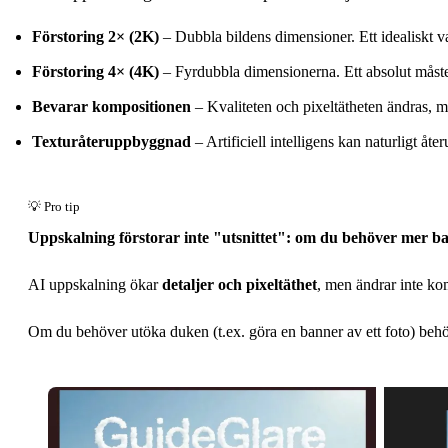
Förstoring 2× (2K)
– Dubbla bildens dimensioner. Ett idealiskt v
Förstoring 4× (4K)
– Fyrdubbla dimensionerna. Ett absolut måste fö
Bevarar kompositionen
– Kvaliteten och pixeltätheten ändras, me
Texturåteruppbyggnad
– Artificiell intelligens kan naturligt åt
Uppskalning förstorar inte "utsnittet": om du behöver mer b
AI uppskalning ökar
detaljer och pixeltäthet
, men ändrar inte kom
Om du behöver utöka duken (t.ex. göra en banner av ett foto) beh
Före