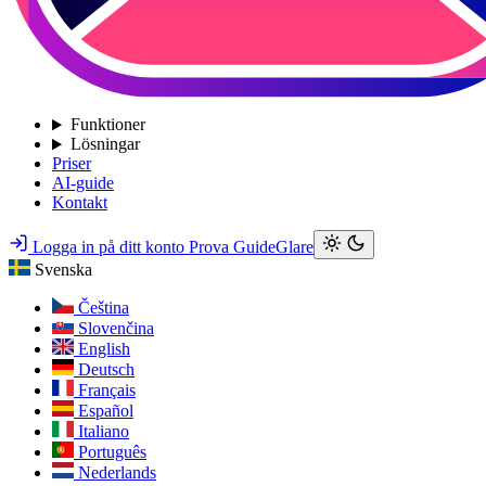
Funktioner
Lösningar
Priser
AI-guide
Kontakt
Logga in på ditt konto
Prova GuideGlare
Svenska
Čeština
Slovenčina
English
Deutsch
Français
Español
Italiano
Português
Nederlands