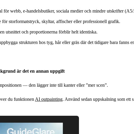
al för webb, e-handelsbutiker, sociala medier och mindre utskrifter (A5
r storformatstryck, skyltar, affischer eller professionell grafik.
n utsnittet och proportionerna förblir helt identiska.
eruppbygga strukturen hos tyg, hår eller gräs där det tidigare bara fanns
akgrund är det en annan uppgift
positionen — den lägger inte till kanter eller ”mer scen”.
över du funktionen
AI outpainting
. Använd sedan uppskalning som ett si