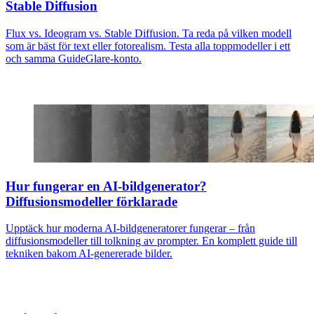
Stable Diffusion
Flux vs. Ideogram vs. Stable Diffusion. Ta reda på vilken modell
som är bäst för text eller fotorealism. Testa alla toppmodeller i ett
och samma GuideGlare-konto.
Hur fungerar en AI-bildgenerator?
Diffusionsmodeller förklarade
Upptäck hur moderna AI-bildgeneratorer fungerar – från
diffusionsmodeller till tolkning av prompter. En komplett guide till
tekniken bakom AI-genererade bilder.