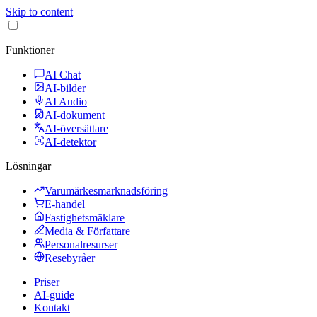
Skip to content
Funktioner
AI Chat
AI-bilder
AI Audio
AI-dokument
AI-översättare
AI-detektor
Lösningar
Varumärkesmarknadsföring
E-handel
Fastighetsmäklare
Media & Författare
Personalresurser
Resebyråer
Priser
AI-guide
Kontakt