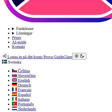
Funktioner
Lösningar
Priser
AI-guide
Kontakt
Logga in på ditt konto
Prova GuideGlare
Svenska
Čeština
Slovenčina
English
Deutsch
Français
Español
Italiano
Português
Nederlands