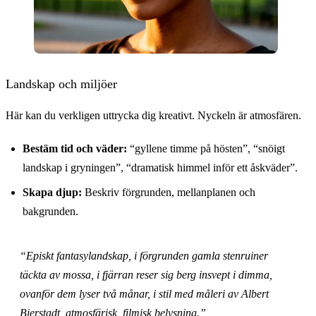
Landskap och miljöer
Här kan du verkligen uttrycka dig kreativt. Nyckeln är atmosfären.
Bestäm tid och väder:
“gyllene timme på hösten”, “snöigt
landskap i gryningen”, “dramatisk himmel inför ett åskväder”.
Skapa djup:
Beskriv förgrunden, mellanplanen och
bakgrunden.
“Episkt fantasylandskap, i förgrunden gamla stenruiner
täckta av mossa, i fjärran reser sig berg insvept i dimma,
ovanför dem lyser två månar, i stil med måleri av Albert
Bierstadt, atmosfärisk, filmisk belysning.”