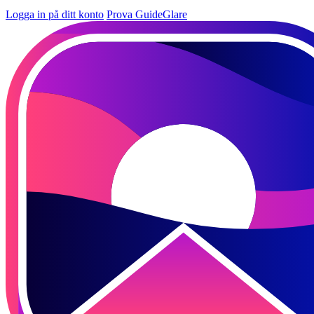
Logga in på ditt konto
Prova GuideGlare