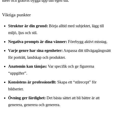
idéer och gradvis bygga upp din egen stil.
Viktiga punkter
Struktur är din grund:
Börja alltid med subjektet, lägg till
miljö, ljus och stil.
Negativa prompts är dina vänner:
Förebygg aktivt misstag.
Varje genre har sina egenheter:
Anpassa ditt tillvägagångssätt
för porträtt, landskap och produkter.
Anatomin kan tämjas:
Var specifik och ge figurerna
“uppgifter”.
Konsistens är professionellt:
Skapa ett “stilrecept” för
bildserier.
Övning ger färdighet:
Det bästa sättet att bli bättre är att
generera, generera och generera.