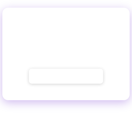
Är du redo att skapa?
GuideGlare AI-bilder är en avancerad AI-bildgenerator
och editor med modellerna Flux, Imagen, Stable
Diffusion, Ideogram och SeeDream på ett och samma
ställe.
→ Prova AI-bildgeneratorn