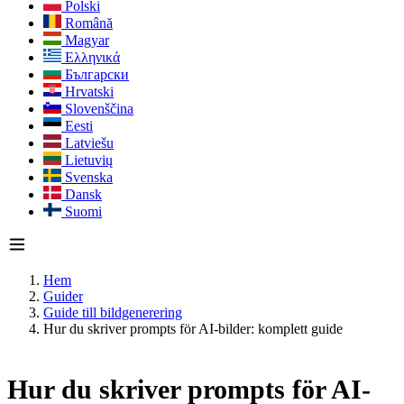
Polski
Română
Magyar
Ελληνικά
Български
Hrvatski
Slovenščina
Eesti
Latviešu
Lietuvių
Svenska
Dansk
Suomi
Hem
Guider
Guide till bildgenerering
Hur du skriver prompts för AI-bilder: komplett guide
Hur du skriver prompts för AI-