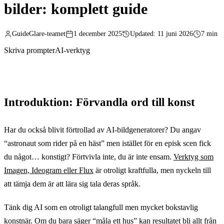
bilder: komplett guide
GuideGlare-teamet
1 december 2025
Updated: 11 juni 2026
7 min
Skriva prompter
AI-verktyg
Introduktion: Förvandla ord till konst
Har du också blivit förtrollad av AI-bildgeneratorer? Du angav
“astronaut som rider på en häst” men istället för en episk scen fick
du något… konstigt? Förtvivla inte, du är inte ensam.
Verktyg som
Imagen, Ideogram eller Flux
är otroligt kraftfulla, men nyckeln till
att tämja dem är att lära sig tala deras språk.
Tänk dig AI som en otroligt talangfull men mycket bokstavlig
konstnär. Om du bara säger “måla ett hus” kan resultatet bli allt från