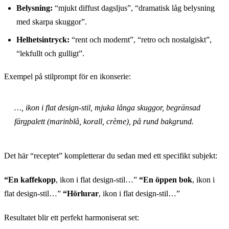
Belysning:
“mjukt diffust dagsljus”, “dramatisk låg belysning
med skarpa skuggor”.
Helhetsintryck:
“rent och modernt”, “retro och nostalgiskt”,
“lekfullt och gulligt”.
Exempel på stilprompt för en ikonserie:
…, ikon i flat design-stil, mjuka långa skuggor, begränsad
färgpalett (marinblå, korall, crème), på rund bakgrund.
Det här “receptet” kompletterar du sedan med ett specifikt subjekt:
“En kaffekopp
, ikon i flat design-stil…”
“En öppen bok
, ikon i
flat design-stil…”
“Hörlurar
, ikon i flat design-stil…”
Resultatet blir ett perfekt harmoniserat set: