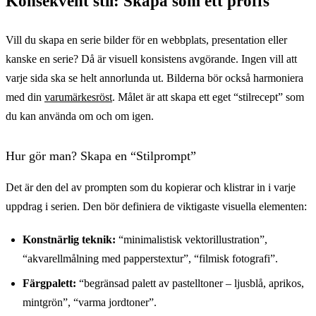
Konsekvent stil: Skapa som ett proffs
Vill du skapa en serie bilder för en webbplats, presentation eller
kanske en serie? Då är visuell konsistens avgörande. Ingen vill att
varje sida ska se helt annorlunda ut. Bilderna bör också harmoniera
med din
varumärkesröst
. Målet är att skapa ett eget “stilrecept” som
du kan använda om och om igen.
Hur gör man? Skapa en “Stilprompt”
Det är den del av prompten som du kopierar och klistrar in i varje
uppdrag i serien. Den bör definiera de viktigaste visuella elementen:
Konstnärlig teknik:
“minimalistisk vektorillustration”,
“akvarellmålning med papperstextur”, “filmisk fotografi”.
Färgpalett:
“begränsad palett av pastelltoner – ljusblå, aprikos,
mintgrön”, “varma jordtoner”.