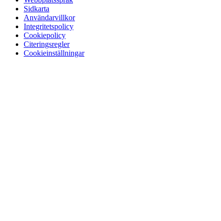
Sidkarta
Användarvillkor
Integritetspolicy
Cookiepolicy
Citeringsregler
Cookieinställningar