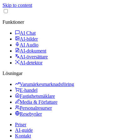
Skip to content
Funktioner
AI Chat
AI-bilder
AI Audio
AI-dokument
AI-översättare
AI-detektor
Lösningar
Varumärkesmarknadsföring
E-handel
Fastighetsmäklare
Media & Författare
Personalresurser
Resebyråer
Priser
AI-guide
Kontakt