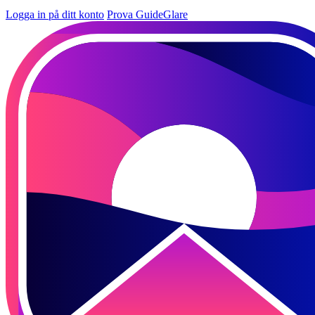
Logga in på ditt konto
Prova GuideGlare