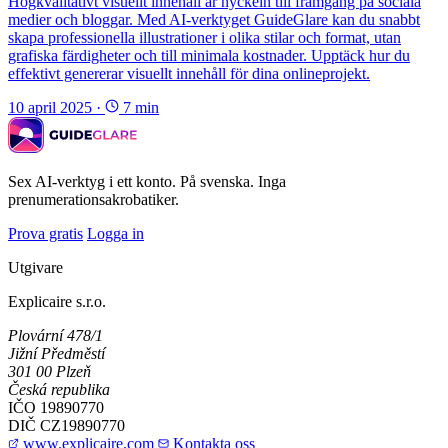
Högkvalitativt visuellt innehåll är nyckeln till framgång på sociala
medier och bloggar. Med AI-verktyget GuideGlare kan du snabbt
skapa professionella illustrationer i olika stilar och format, utan
grafiska färdigheter och till minimala kostnader. Upptäck hur du
effektivt genererar visuellt innehåll för dina onlineprojekt.
10 april 2025
·
7 min
Sex AI-verktyg i ett konto. På svenska. Inga
prenumerationsakrobatiker.
Prova gratis
Logga in
Utgivare
Explicaire s.r.o.
Plovární 478/1
Jižní Předměstí
301 00 Plzeň
Česká republika
IČO
19890770
DIČ
CZ19890770
www.explicaire.com
Kontakta oss