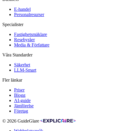
E-handel
Personalresurser
Specialister
Fastighetsmäklare
Resebyråer
Media & Författare
Våra Standarder
Säkerhet
LLM-Smart
Fler länkar
Priser
Blogg
AI-guide
Jämförelse
Företag
© 2026 GuideGlare
Webbplatsspråk