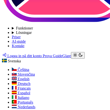
Funktioner
Lösningar
Priser
AI-guide
Kontakt
Logga in på ditt konto
Prova GuideGlare
Svenska
Čeština
Slovenčina
English
Deutsch
Français
Español
Italiano
Português
Nederlands