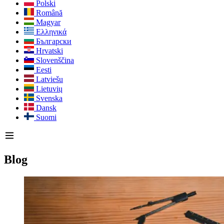
Polski
Română
Magyar
Ελληνικά
Български
Hrvatski
Slovenščina
Eesti
Latviešu
Lietuvių
Svenska
Dansk
Suomi
Blog