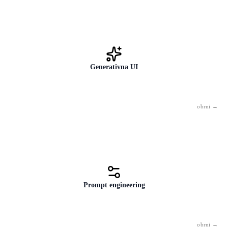
Generativna UI
Podkategorija UI, ki ustvarja novo vsebino — besedila, slike, video,
kodo, glasbo. ChatGPT, Gemini in Midjourney so primeri generativne
UI.
Prompt engineering