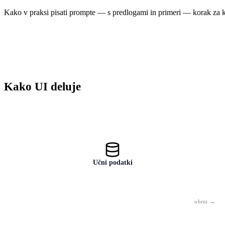
Kako v praksi pisati prompte — s predlogami in primeri — korak za
Sporočilo ali navodilo, ki ga pošljete UI. Struktura učinkovitega
prompta: Vloga + Naloga + Podrobnosti. Kakovost prompta
neposredno določa kakovost izhoda.
Kako UI deluje
Učni podatki