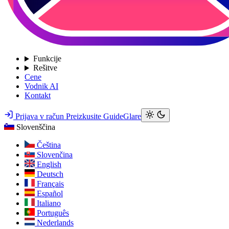
Funkcije
Rešitve
Cene
Vodnik AI
Kontakt
Prijava v račun
Preizkusite GuideGlare
Slovenščina
Čeština
Slovenčina
English
Deutsch
Français
Español
Italiano
Português
Nederlands