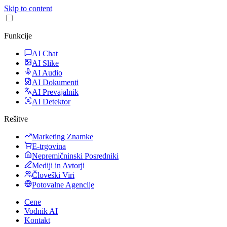
Skip to content
Funkcije
AI Chat
AI Slike
AI Audio
AI Dokumenti
AI Prevajalnik
AI Detektor
Rešitve
Marketing Znamke
E-trgovina
Nepremičninski Posredniki
Mediji in Avtorji
Človeški Viri
Potovalne Agencije
Cene
Vodnik AI
Kontakt