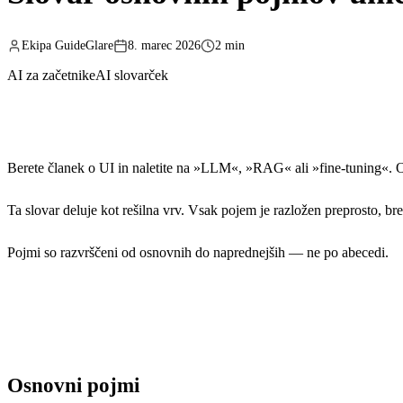
Ekipa GuideGlare
8. marec 2026
2 min
AI za začetnike
AI slovarček
Berete članek o UI in naletite na »LLM«, »RAG« ali »fine-tuning«. Od
Ta slovar deluje kot rešilna vrv. Vsak pojem je razložen preprosto, bre
Pojmi so razvrščeni od osnovnih do naprednejših — ne po abecedi.
Osnovni pojmi