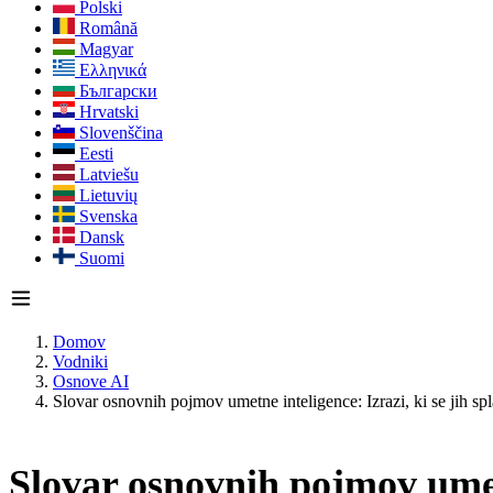
Polski
Română
Magyar
Ελληνικά
Български
Hrvatski
Slovenščina
Eesti
Latviešu
Lietuvių
Svenska
Dansk
Suomi
Domov
Vodniki
Osnove AI
Slovar osnovnih pojmov umetne inteligence: Izrazi, ki se jih sp
Slovar osnovnih pojmov umetn