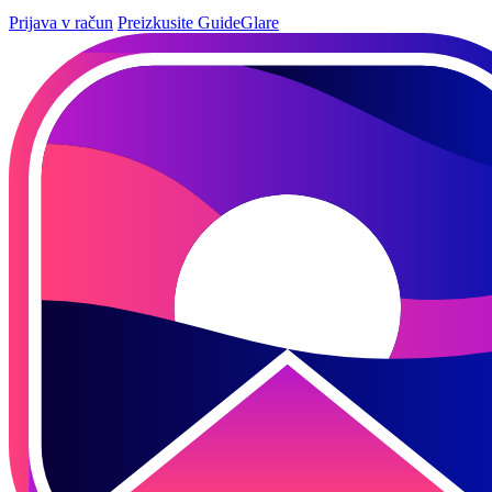
Prijava v račun
Preizkusite GuideGlare