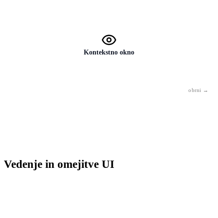
Ogromna zbirka besedil in slik, na katerih je bil model usposobljen.
Kakovost in obseg podatkov neposredno določata zmogljivosti
modela.
Kontekstno okno
Količina besedila, ki ga UI vidi v enem pogovoru. Kar je zunaj okna,
UI ne vidi — zato ne pozna prejšnjih klepetov.
Vedenje in omejitve UI