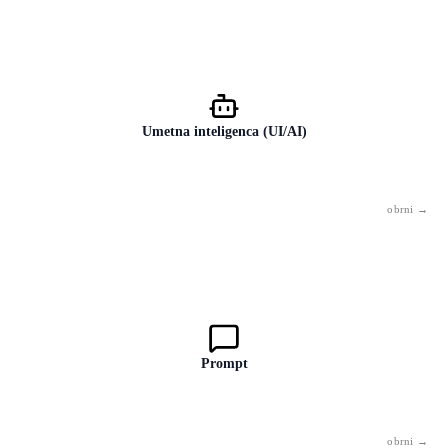
Umetna inteligenca (UI/AI)
Tehnologija, ki je sposobna obdelovati informacije na način, podoben
človeškemu razmišljanju — prepoznavati vzorce, se odzivati na
naloge, ustvarjati izhode. To ni zavest niti razmišljanje.
Prompt