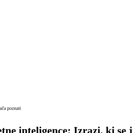
lača poznati
e inteligence: Izrazi, ki se j