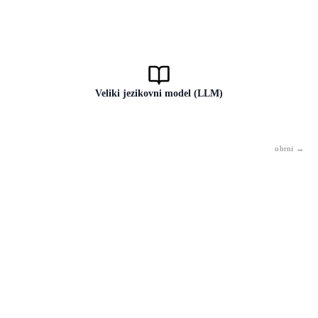
Veliki jezikovni model (LLM)
Model UI, usposobljen na ogromni količini besedila. Zna ustvarjati,
prevajati, povzemati in odgovarjati. GPT-4, Claude, Gemini so
primeri LLM.