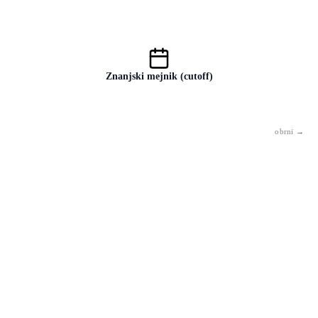
Številske uteži, ki opredeljujejo vedenje modela. Njihovo število
(GPT-3: 175 milijard) pove več o velikosti kot o kakovosti.
Znanjski mejnik (cutoff)
Datum, po katerem model nima informacij. Brez dostopa do spleta ne
pozna dogodkov, ki so se zgodili po tem datumu.