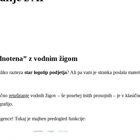
rednotena” z vodnim žigom
sliko razteza
star logotip podjetja
? Ali pa vam je stranka poslala materi
Ročno
retuširanje
vodnih žigov – še posebej tistih prosojnih – je v klasi
rafijo.
igence! Tukaj je majhen predogled funkcije: