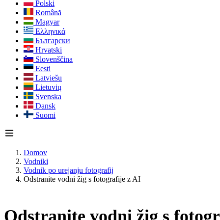
Polski
Română
Magyar
Ελληνικά
Български
Hrvatski
Slovenščina
Eesti
Latviešu
Lietuvių
Svenska
Dansk
Suomi
Domov
Vodniki
Vodnik po urejanju fotografij
Odstranite vodni žig s fotografije z AI
Odstranite vodni žig s fotogr