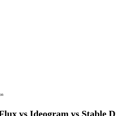
ion
 Flux vs Ideogram vs Stable D