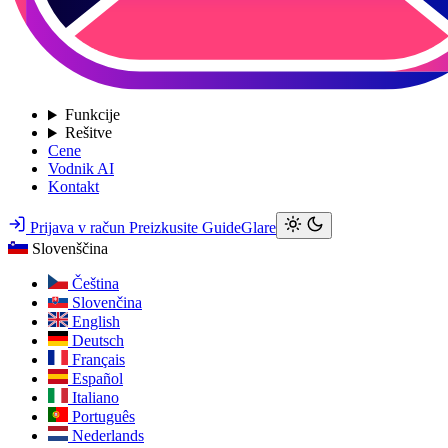
Funkcije
Rešitve
Cene
Vodnik AI
Kontakt
Prijava v račun
Preizkusite GuideGlare
Slovenščina
Čeština
Slovenčina
English
Deutsch
Français
Español
Italiano
Português
Nederlands