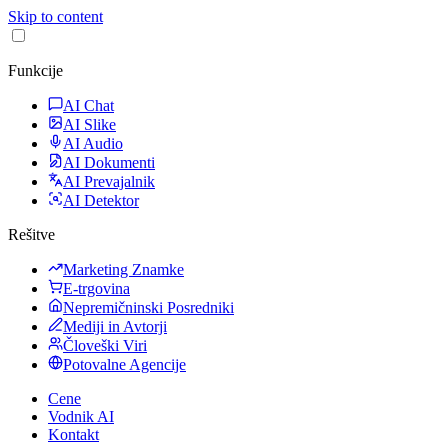
Skip to content
Funkcije
AI Chat
AI Slike
AI Audio
AI Dokumenti
AI Prevajalnik
AI Detektor
Rešitve
Marketing Znamke
E-trgovina
Nepremičninski Posredniki
Mediji in Avtorji
Človeški Viri
Potovalne Agencije
Cene
Vodnik AI
Kontakt