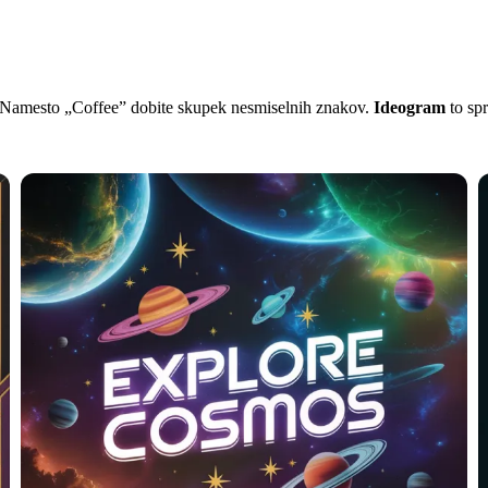
o. Namesto „Coffee” dobite skupek nesmiselnih znakov.
Ideogram
to spr