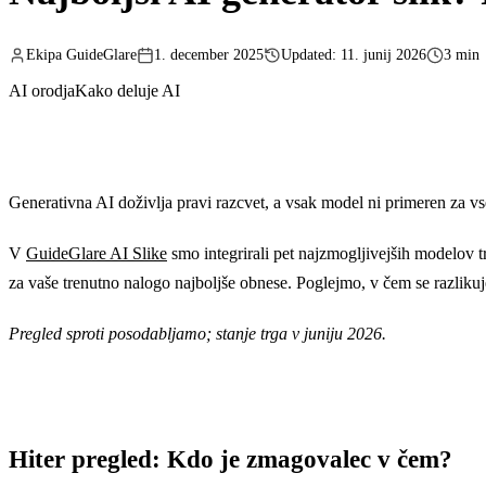
Ekipa GuideGlare
1. december 2025
Updated: 11. junij 2026
3 min
AI orodja
Kako deluje AI
Generativna AI doživlja pravi razcvet, a vsak model ni primeren za vse
V
GuideGlare AI Slike
smo integrirali pet najzmogljivejših modelov tr
za vaše trenutno nalogo najboljše obnese. Poglejmo, v čem se razlikuj
Pregled sproti posodabljamo; stanje trga v juniju 2026.
Hiter pregled: Kdo je zmagovalec v čem?