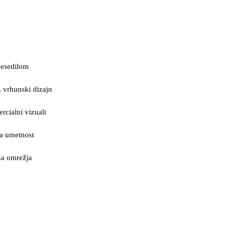
 besedilom
e, vrhunski dizajn
rcialni vizuali
na umetnost
na omrežja