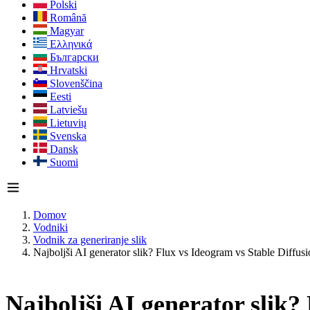
Polski
Română
Magyar
Ελληνικά
Български
Hrvatski
Slovenščina
Eesti
Latviešu
Lietuvių
Svenska
Dansk
Suomi
Domov
Vodniki
Vodnik za generiranje slik
Najboljši AI generator slik? Flux vs Ideogram vs Stable Diffus
Najboljši AI generator slik?