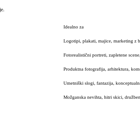
je.
Idealno za
Logotipi, plakati, majice, marketing z
Fotorealistični portreti, zapletene scen
Produktna fotografija, arhitektura, kome
Umetniški slogi, fantazija, konceptual
Možganska nevihta, hitri skici, družbe