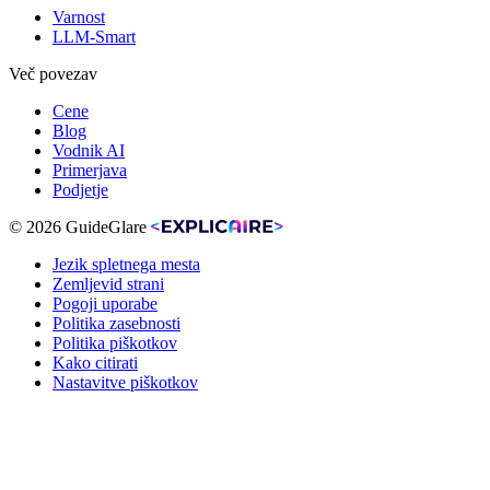
Varnost
LLM-Smart
Več povezav
Cene
Blog
Vodnik AI
Primerjava
Podjetje
© 2026 GuideGlare
Jezik spletnega mesta
Zemljevid strani
Pogoji uporabe
Politika zasebnosti
Politika piškotkov
Kako citirati
Nastavitve piškotkov