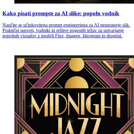
Kako pisati prompte za AI slike: popoln vodnik
Naučite se učinkovitega prompt engineeringa za AI generatorje slik.
Praktični nasveti, vodniki in rešitve pogostih težav za ustvarjanje
popolnih vizualov z modeli Flux, Imagen, Ideogram in drugimi.