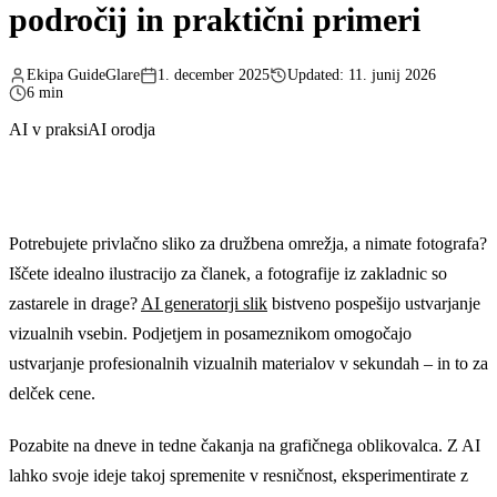
področij in praktični primeri
Ekipa GuideGlare
1. december 2025
Updated: 11. junij 2026
6 min
AI v praksi
AI orodja
Potrebujete privlačno sliko za družbena omrežja, a nimate fotografa?
Iščete idealno ilustracijo za članek, a fotografije iz zakladnic so
zastarele in drage?
AI generatorji slik
bistveno pospešijo ustvarjanje
vizualnih vsebin. Podjetjem in posameznikom omogočajo
ustvarjanje profesionalnih vizualnih materialov v sekundah – in to za
delček cene.
Pozabite na dneve in tedne čakanja na grafičnega oblikovalca. Z AI
lahko svoje ideje takoj spremenite v resničnost, eksperimentirate z