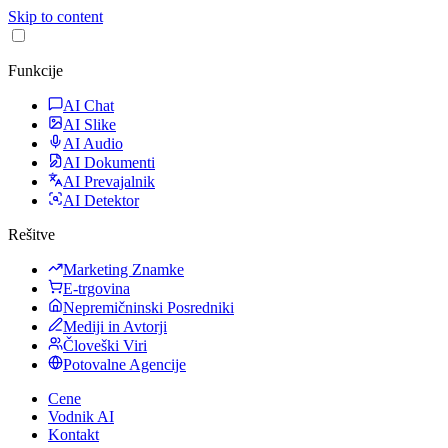
Skip to content
Funkcije
AI Chat
AI Slike
AI Audio
AI Dokumenti
AI Prevajalnik
AI Detektor
Rešitve
Marketing Znamke
E-trgovina
Nepremičninski Posredniki
Mediji in Avtorji
Človeški Viri
Potovalne Agencije
Cene
Vodnik AI
Kontakt