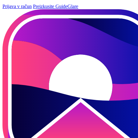
Prijava v račun
Preizkusite GuideGlare