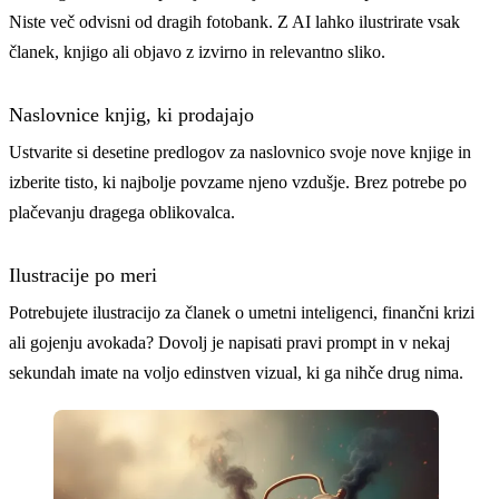
Niste več odvisni od dragih fotobank. Z AI lahko ilustrirate vsak
članek, knjigo ali objavo z izvirno in relevantno sliko.
Naslovnice knjig, ki prodajajo
Ustvarite si desetine predlogov za naslovnico svoje nove knjige in
izberite tisto, ki najbolje povzame njeno vzdušje. Brez potrebe po
plačevanju dragega oblikovalca.
Ilustracije po meri
Potrebujete ilustracijo za članek o umetni inteligenci, finančni krizi
ali gojenju avokada? Dovolj je napisati pravi prompt in v nekaj
sekundah imate na voljo edinstven vizual, ki ga nihče drug nima.