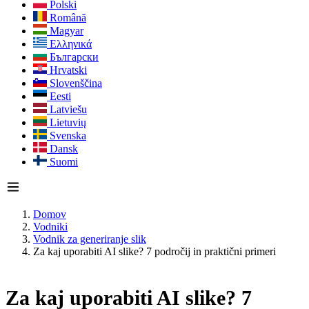
Polski
Română
Magyar
Ελληνικά
Български
Hrvatski
Slovenščina
Eesti
Latviešu
Lietuvių
Svenska
Dansk
Suomi
Domov
Vodniki
Vodnik za generiranje slik
Za kaj uporabiti AI slike? 7 področij in praktični primeri
Za kaj uporabiti AI slike? 7