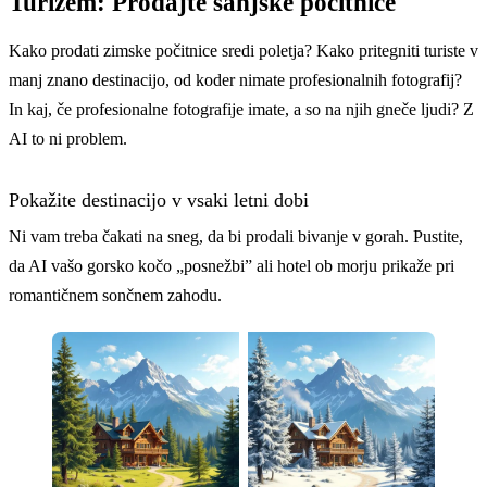
Turizem: Prodajte sanjske počitnice
Kako prodati zimske počitnice sredi poletja? Kako pritegniti turiste v
manj znano destinacijo, od koder nimate profesionalnih fotografij?
In kaj, če profesionalne fotografije imate, a so na njih gneče ljudi? Z
AI to ni problem.
Pokažite destinacijo v vsaki letni dobi
Ni vam treba čakati na sneg, da bi prodali bivanje v gorah. Pustite,
da AI vašo gorsko kočo „posnežbi” ali hotel ob morju prikaže pri
romantičnem sončnem zahodu.