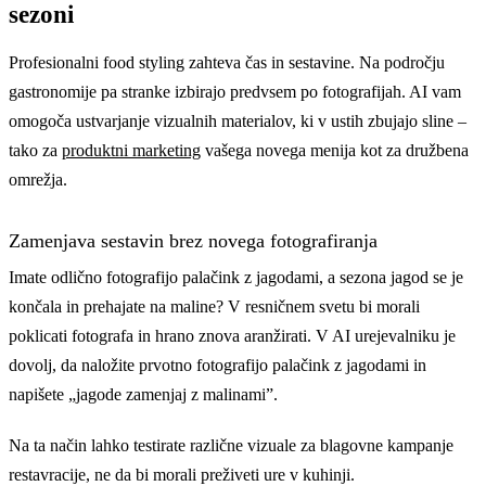
sezoni
Profesionalni food styling zahteva čas in sestavine. Na področju
gastronomije pa stranke izbirajo predvsem po fotografijah. AI vam
omogoča ustvarjanje vizualnih materialov, ki v ustih zbujajo sline –
tako za
produktni marketing
vašega novega menija kot za družbena
omrežja.
Zamenjava sestavin brez novega fotografiranja
Imate odlično fotografijo palačink z jagodami, a sezona jagod se je
končala in prehajate na maline? V resničnem svetu bi morali
poklicati fotografa in hrano znova aranžirati. V AI urejevalniku je
dovolj, da naložite prvotno fotografijo palačink z jagodami in
napišete „jagode zamenjaj z malinami”.
Na ta način lahko testirate različne vizuale za blagovne kampanje
restavracije, ne da bi morali preživeti ure v kuhinji.