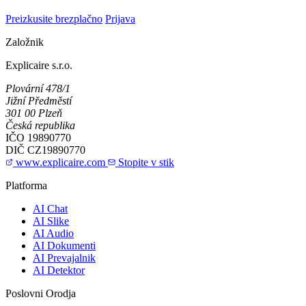
Preizkusite brezplačno
Prijava
Založnik
Explicaire s.r.o.
Plovární 478/1
Jižní Předměstí
301 00 Plzeň
Česká republika
IČO
19890770
DIČ
CZ19890770
www.explicaire.com
Stopite v stik
Platforma
AI Chat
AI Slike
AI Audio
AI Dokumenti
AI Prevajalnik
AI Detektor
Poslovni Orodja