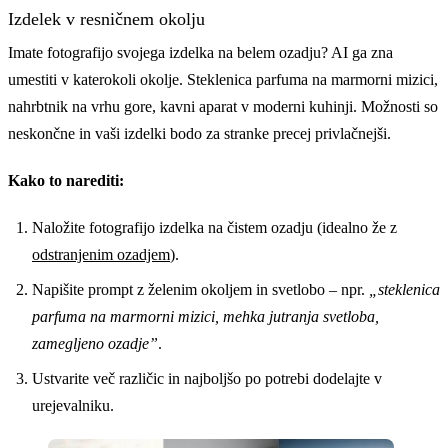
Izdelek v resničnem okolju
Imate fotografijo svojega izdelka na belem ozadju? AI ga zna
umestiti v katerokoli okolje. Steklenica parfuma na marmorni mizici,
nahrbtnik na vrhu gore, kavni aparat v moderni kuhinji. Možnosti so
neskončne in vaši izdelki bodo za stranke precej privlačnejši.
Kako to narediti:
Naložite fotografijo izdelka na čistem ozadju (idealno že z
odstranjenim ozadjem
).
Napišite prompt z želenim okoljem in svetlobo – npr.
„steklenica
parfuma na marmorni mizici, mehka jutranja svetloba,
zamegljeno ozadje”
.
Ustvarite več različic in najboljšo po potrebi dodelajte v
urejevalniku.