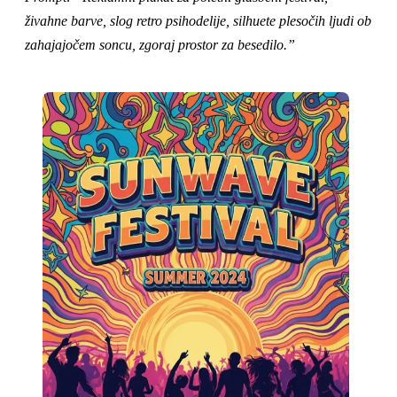
živahne barve, slog retro psihodelije, silhuete plesočih ljudi ob
zahajajočem soncu, zgoraj prostor za besedilo.”