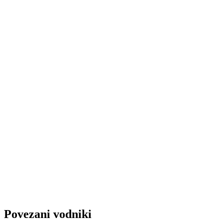
Pripravljeni na inovacije?
Ustvarite svoj prvi profesionalni vizual še danes. Brez
nameščanja, neposredno v brskalniku.
→ Ustvari prvi vizual
Povezani vodniki