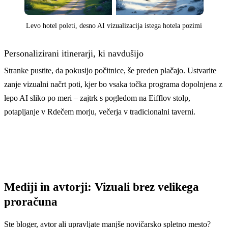
Levo hotel poleti, desno AI vizualizacija istega hotela pozimi
Personalizirani itinerarji, ki navdušijo
Stranke pustite, da pokusijo počitnice, še preden plačajo. Ustvarite
zanje vizualni načrt poti, kjer bo vsaka točka programa dopolnjena z
lepo AI sliko po meri – zajtrk s pogledom na Eifflov stolp,
potapljanje v Rdečem morju, večerja v tradicionalni taverni.
Mediji in avtorji: Vizuali brez velikega
proračuna
Ste bloger, avtor ali upravljate manjše novičarsko spletno mesto?