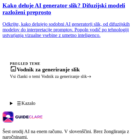
Kako deluje AI generator slik? Difuzijski modeli
razloženi preprosto
Odkrijte, kako delujejo sodobni AI generatorji slik, od difuzijskih
modelov do interpretacije promptov. Popoln vodič po tehnologiji
ustvarjanja vizualne vsebine z umetno inteligenco.
PREGLED TEME
Vodnik za generiranje slik
Vsi članki o temi Vodnik za generiranje slik
Kazalo
Šest orodij AI na enem računu. V slovenščini. Brez žongliranja z
naročninami.