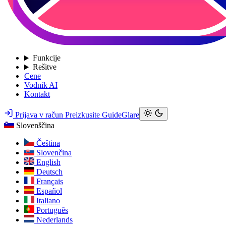
Funkcije
Rešitve
Cene
Vodnik AI
Kontakt
Prijava v račun
Preizkusite GuideGlare
Slovenščina
Čeština
Slovenčina
English
Deutsch
Français
Español
Italiano
Português
Nederlands