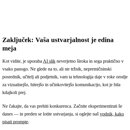
Zaključek: Vaša ustvarjalnost je edina
meja
Kot vidite, je uporaba
AI slik
neverjetno široka in sega praktično v
vsako panogo. Ne glede na to, ali ste tržnik, nepremičninski
posrednik, učitelj ali podjetnik, vam ta tehnologija daje v roke orodje
za vizualnejšo, hitrejšo in učinkovitejšo komunikacijo, kot je bila
kdajkoli prej.
Ne čakajte, da vas prehiti konkurenca. Začnite eksperimentirati še
danes — in preden se lotite ustvarjanja, si oglejte naš
vodnik, kako
pisati prompte
.