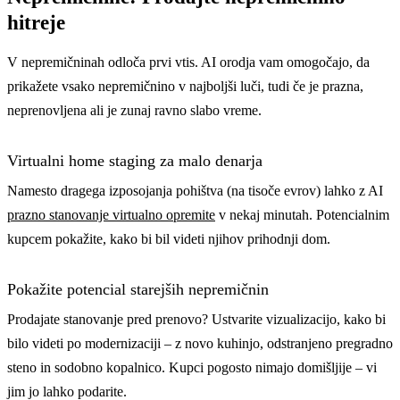
hitreje
V nepremičninah odloča prvi vtis. AI orodja vam omogočajo, da
prikažete vsako nepremičnino v najboljši luči, tudi če je prazna,
neprenovljena ali je zunaj ravno slabo vreme.
Virtualni home staging za malo denarja
Namesto dragega izposojanja pohištva (na tisoče evrov) lahko z AI
prazno stanovanje virtualno opremite
v nekaj minutah. Potencialnim
kupcem pokažite, kako bi bil videti njihov prihodnji dom.
Pokažite potencial starejših nepremičnin
Prodajate stanovanje pred prenovo? Ustvarite vizualizacijo, kako bi
bilo videti po modernizaciji – z novo kuhinjo, odstranjeno pregradno
steno in sodobno kopalnico. Kupci pogosto nimajo domišljije – vi
jim jo lahko podarite.