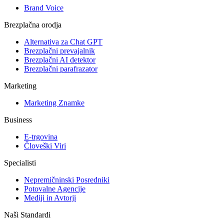
Brand Voice
Brezplačna orodja
Alternativa za Chat GPT
Brezplačni prevajalnik
Brezplačni AI detektor
Brezplačni parafrazator
Marketing
Marketing Znamke
Business
E-trgovina
Človeški Viri
Specialisti
Nepremičninski Posredniki
Potovalne Agencije
Mediji in Avtorji
Naši Standardi