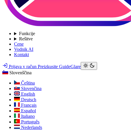
Funkcije
Rešitve
Cene
Vodnik AI
Kontakt
Prijava v račun
Preizkusite GuideGlare
Slovenščina
Čeština
Slovenčina
English
Deutsch
Français
Español
Italiano
Português
Nederlands