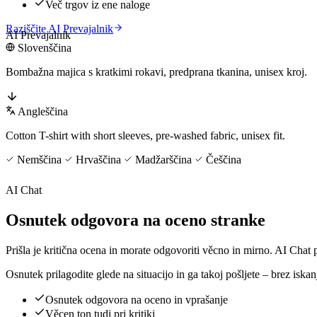
Več trgov iz ene naloge
Raziščite AI Prevajalnik
AI Prevajalnik
Slovenščina
Bombažna majica s kratkimi rokavi, predprana tkanina, unisex kroj.
Angleščina
Cotton T-shirt with short sleeves, pre-washed fabric, unisex fit.
Nemščina
Hrvaščina
Madžarščina
Češčina
AI Chat
Osnutek odgovora na oceno stranke
Prišla je kritična ocena in morate odgovoriti věcno in mirno. AI Chat 
Osnutek prilagodite glede na situacijo in ga takoj pošljete – brez iska
Osnutek odgovora na oceno in vprašanje
Věcen ton tudi pri kritiki