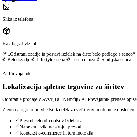
AI Slike
Slika iz telefona
Katalogski vizual
„Odstrani ozadje in postavi izdelek na čisto belo podlago s senco“
Belo ozadje
Lifestyle scena
Lesena miza
Studijska senca
AI Prevajalnik
Lokalizacija spletne trgovine za širitev
Odpiranje prodaje v Avstriji ali Nemčiji? AI Prevajalnik prenese opis
Z eno nalogo pripravite isti izdelek za več trgov in ohranite dosleden 
Prevod celotnih opisov izdelkov
Naraven jezik, ne strojni prevod
Kontekst e-commerce in terminologija