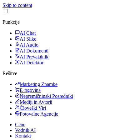
Skip to content
Funkcije
AI Chat
AI Slike
AI Audio
AI Dokumenti
AI Prevajalnik
AI Detektor
Rešitve
Marketing Znamke
E-trgovina
Nepremičninski Posredniki
Mediji in Avtorji
Človeški Viri
Potovalne Agencije
Cene
Vodnik AI
Kontakt