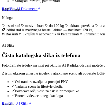
Skrajšati, razširiti, parafrazirati
Raziščite AI Dokumenti
AI Dokumenti
Naloga
leseni stol
masivni hrast
do 120 kg
lakirana površina
na z
Jedilni stol iz masivnega hrasta, lakiran — nosilnost 120 kg
Razširiti
Skrajšati v napovednik
Parafrazirati
Spremeniti ton
AI Slike
Čista katalogska slika iz telefona
Fotografirate izdelek na mizi pri oknu in AI Radirka odstrani moteče 
Z istim ukazom umestite izdelek v atraktivno sceno ali povečate ločljiv
Odstranitev ozadja na prosojni PNG
Variante scene in lifestyle okolja
Povečava ločljivosti za tisk in primerjalnike
Enoten videz celotnega kataloga
Raziščite AI Slike