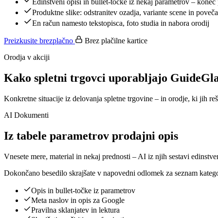
Edinstveni opisi in bullet-točke iz nekaj parametrov – kone
Produktne slike: odstranitev ozadja, variante scene in povečav
En račun namesto tekstopisca, foto studia in nabora orodij
Preizkusite brezplačno
Brez plačilne kartice
Orodja v akciji
Kako spletni trgovci uporabljajo GuideGl
Konkretne situacije iz delovanja spletne trgovine – in orodje, ki jih r
AI Dokumenti
Iz tabele parametrov prodajni opis
Vnesete mere, material in nekaj prednosti – AI iz njih sestavi edinstv
Dokončano besedilo skrajšate v napovedni odlomek za seznam kategorij
Opis in bullet-točke iz parametrov
Meta naslov in opis za Google
Pravilna sklanjatev in lektura