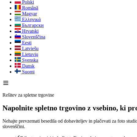
Polski
Română
Magyar
Ελληνικά
Български
Hrvatski
Slovenščina
Eesti
Latviešu
Lietuvių
Svenska
Dansk
Suomi
Rešitev za spletne trgovine
Napolnite spletno trgovino z vsebino, ki pr
Nehajte prevzemati besedila od dobaviteljev in plačevati za foto studi
slovenščini.