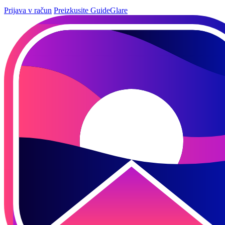
Prijava v račun
Preizkusite GuideGlare