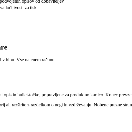
c podvojenih opisov od dobaviteljev
a ločljivosti za tisk
are
eši v hipu. Vse na enem računu.
eni opis in bullet-točke, pripravljene za produktno kartico. Konec prev
 ali razširite z razdelkom o negi in vzdrževanju. Nobene prazne strani 