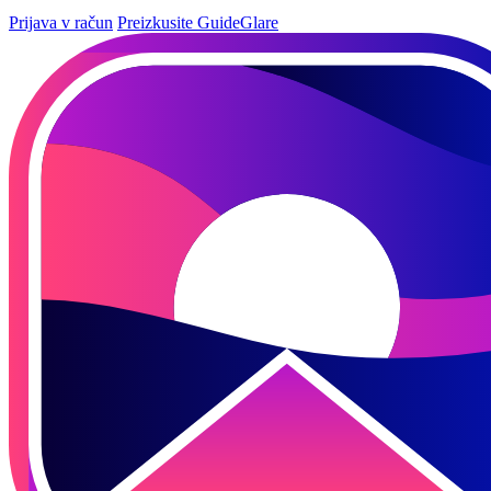
Prijava v račun
Preizkusite GuideGlare