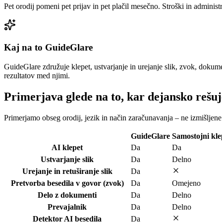
Pet orodij pomeni pet prijav in pet plačil mesečno. Stroški in administr
Kaj na to GuideGlare
GuideGlare združuje klepet, ustvarjanje in urejanje slik, zvok, dokume
rezultatov med njimi.
Primerjava glede na to, kar dejansko rešuj
Primerjamo obseg orodij, jezik in način zaračunavanja – ne izmišljene
GuideGlare
Samostojni kle
AI klepet
Da
Da
Ustvarjanje slik
Da
Delno
Urejanje in retuširanje slik
Da
Pretvorba besedila v govor (zvok)
Da
Omejeno
Delo z dokumenti
Da
Delno
Prevajalnik
Da
Delno
Detektor AI besedila
Da