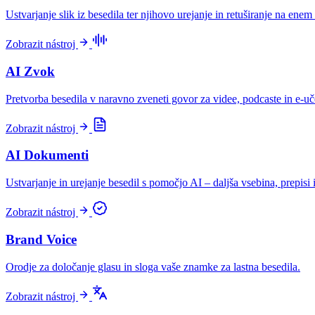
Ustvarjanje slik iz besedila ter njihovo urejanje in retuširanje na enem
Zobrazit nástroj
AI Zvok
Pretvorba besedila v naravno zveneti govor za videe, podcaste in e-uč
Zobrazit nástroj
AI Dokumenti
Ustvarjanje in urejanje besedil s pomočjo AI – daljša vsebina, prepisi 
Zobrazit nástroj
Brand Voice
Orodje za določanje glasu in sloga vaše znamke za lastna besedila.
Zobrazit nástroj