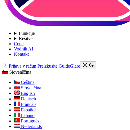
Funkcije
Rešitve
Cene
Vodnik AI
Kontakt
Prijava v račun
Preizkusite GuideGlare
Slovenščina
Čeština
Slovenčina
English
Deutsch
Français
Español
Italiano
Português
Nederlands