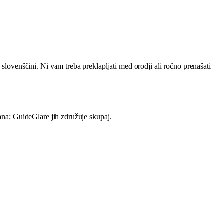
 slovenščini. Ni vam treba preklapljati med orodji ali ročno prenašati
ana; GuideGlare jih združuje skupaj.