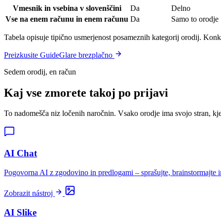
Vmesnik in vsebina v slovenščini
Da
Delno
Vse na enem računu in enem računu
Da
Samo to orodje
Tabela opisuje tipično usmerjenost posameznih kategorij orodij. Konkr
Preizkusite GuideGlare brezplačno
Sedem orodij, en račun
Kaj vse zmorete takoj po prijavi
To nadomešča niz ločenih naročnin. Vsako orodje ima svojo stran, kje
AI Chat
Pogovorna AI z zgodovino in predlogami – sprašujte, brainstormajte in
Zobrazit nástroj
AI Slike