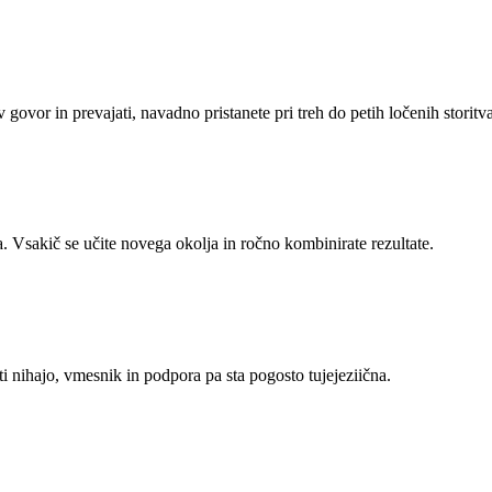
lo v govor in prevajati, navadno pristanete pri treh do petih ločenih stori
. Vsakič se učite novega okolja in ročno kombinirate rezultate.
i nihajo, vmesnik in podpora pa sta pogosto tujejeziična.