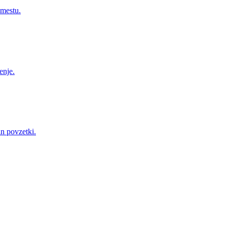
 mestu.
enje.
in povzetki.