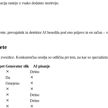
acija rastejo z vsako dodatno storitvijo.
nte, prevajalnik in detektor AI besedila pod eno prijavo in en račun – v
ete
 zvezdice. Konkurenčna orodja so odlična pri tem, na kar so specializir
pet
Generator slik
AI pisanje
Delno
Da
Omejeno
Delno
Delno