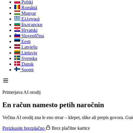
Polski
Română
Magyar
Ελληνικά
Български
Hrvatski
Slovenščina
Eesti
Latviešu
Lietuvių
Svenska
Dansk
Suomi
Primerjava AI orodij
En račun namesto petih naročnin
Večina AI orodij zna le eno stvar – klepet, slike ali prepis govora. Gu
Preizkusite brezplačno
Brez plačilne kartice