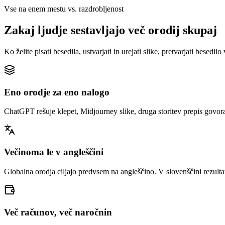
Vse na enem mestu vs. razdrobljenost
Zakaj ljudje sestavljajo več orodij skupaj
Ko želite pisati besedila, ustvarjati in urejati slike, pretvarjati besedi
Eno orodje za eno nalogo
ChatGPT rešuje klepet, Midjourney slike, druga storitev prepis govora
Večinoma le v angleščini
Globalna orodja ciljajo predvsem na angleščino. V slovenščini rezultat
Več računov, več naročnin