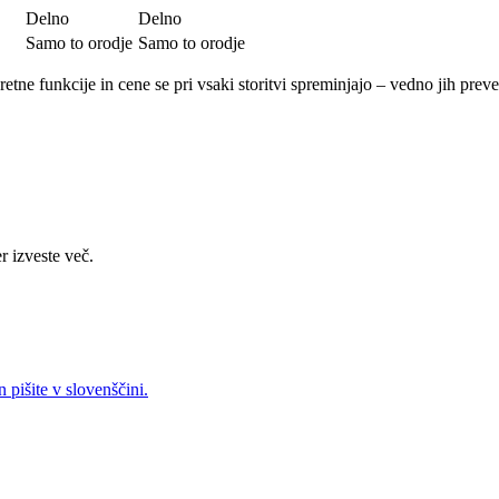
Delno
Delno
Samo to orodje
Samo to orodje
etne funkcije in cene se pri vsaki storitvi spreminjajo – vedno jih pr
r izveste več.
 pišite v slovenščini.