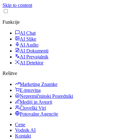
Skip to content
Funkcije
AI Chat
AI Slike
AI Audio
AI Dokumenti
AI Prevajalnik
AI Detektor
Rešitve
Marketing Znamke
E-trgovina
Nepremičninski Posredniki
Mediji in Avtorji
Človeški Viri
Potovalne Agencije
Cene
Vodnik AI
Kontakt