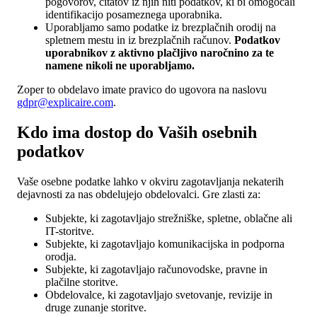
pogovorov, citatov iz njih niti podatkov, ki bi omogočali
identifikacijo posameznega uporabnika.
Uporabljamo samo podatke iz brezplačnih orodij na
spletnem mestu in iz brezplačnih računov.
Podatkov
uporabnikov z aktivno plačljivo naročnino za te
namene nikoli ne uporabljamo.
Zoper to obdelavo imate pravico do ugovora na naslovu
gdpr@explicaire.com
.
Kdo ima dostop do Vaših osebnih
podatkov
Vaše osebne podatke lahko v okviru zagotavljanja nekaterih
dejavnosti za nas obdelujejo obdelovalci. Gre zlasti za:
Subjekte, ki zagotavljajo strežniške, spletne, oblačne ali
IT-storitve.
Subjekte, ki zagotavljajo komunikacijska in podporna
orodja.
Subjekte, ki zagotavljajo računovodske, pravne in
plačilne storitve.
Obdelovalce, ki zagotavljajo svetovanje, revizije in
druge zunanje storitve.