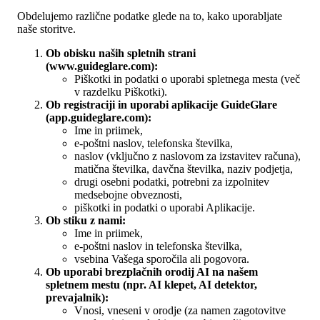
Obdelujemo različne podatke glede na to, kako uporabljate
naše storitve.
Ob obisku naših spletnih strani
(www.guideglare.com):
Piškotki in podatki o uporabi spletnega mesta (več
v razdelku Piškotki).
Ob registraciji in uporabi aplikacije GuideGlare
(app.guideglare.com):
Ime in priimek,
e-poštni naslov, telefonska številka,
naslov (vključno z naslovom za izstavitev računa),
matična številka, davčna številka, naziv podjetja,
drugi osebni podatki, potrebni za izpolnitev
medsebojne obveznosti,
piškotki in podatki o uporabi Aplikacije.
Ob stiku z nami:
Ime in priimek,
e-poštni naslov in telefonska številka,
vsebina Vašega sporočila ali pogovora.
Ob uporabi brezplačnih orodij AI na našem
spletnem mestu (npr. AI klepet, AI detektor,
prevajalnik):
Vnosi, vneseni v orodje (za namen zagotovitve