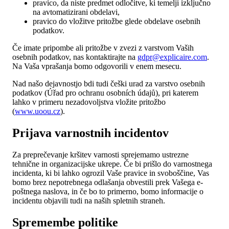
pravico, da niste predmet odločitve, ki temelji izključno
na avtomatizirani obdelavi,
pravico do vložitve pritožbe glede obdelave osebnih
podatkov.
Če imate pripombe ali pritožbe v zvezi z varstvom Vaših
osebnih podatkov, nas kontaktirajte na
gdpr@explicaire.com
.
Na Vaša vprašanja bomo odgovorili v enem mesecu.
Nad našo dejavnostjo bdi tudi češki urad za varstvo osebnih
podatkov (Úřad pro ochranu osobních údajů), pri katerem
lahko v primeru nezadovoljstva vložite pritožbo
(
www.uoou.cz
).
Prijava varnostnih incidentov
Za preprečevanje kršitev varnosti sprejemamo ustrezne
tehnične in organizacijske ukrepe. Če bi prišlo do varnostnega
incidenta, ki bi lahko ogrozil Vaše pravice in svoboščine, Vas
bomo brez nepotrebnega odlašanja obvestili prek Vašega e-
poštnega naslova, in če bo to primerno, bomo informacije o
incidentu objavili tudi na naših spletnih straneh.
Spremembe politike