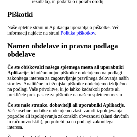
rezultata), in podatki o uporabi orodij.
Piškotki
Naše spletne strani in Aplikacija uporabljajo piškotke. Več
informacij najdete na strani
Politika piškotkov
.
Namen obdelave in pravna podlaga
obdelave
Če ste obiskovalci našega spletnega mesta ali uporabniki
Aplikacije
, tehnično nujne piškotke obdelujemo na podlagi
zakonitega interesa za zagotavljanje pravilnega delovanja naših
storitev. Analitične in trženjske piškotke obdelujemo izključno
na podlagi Vaše privolitve, ki jo lahko kadarkoli podate ali
prekličete prek pasice za piškotke na našem spletnem mestu.
Če ste naše stranke, dobavitelji ali uporabniki Aplikacije
,
Vaše osebne podatke obdelujemo zlasti zaradi izpolnjevanja
pogodbe ali izpolnjevanja zakonskih obveznosti (zlasti davčnih
in računovodskih), po potrebi pa na podlagi zakonitega
interesa.