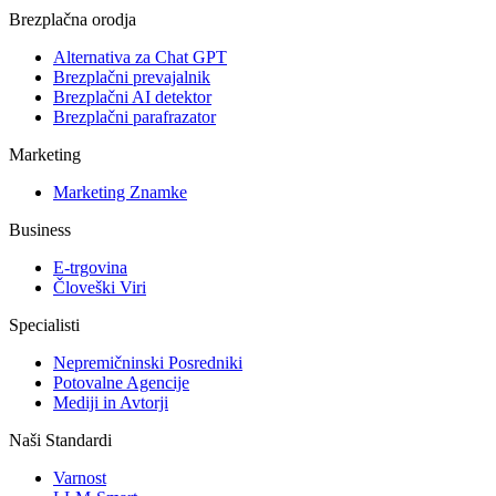
Brezplačna orodja
Alternativa za Chat GPT
Brezplačni prevajalnik
Brezplačni AI detektor
Brezplačni parafrazator
Marketing
Marketing Znamke
Business
E-trgovina
Človeški Viri
Specialisti
Nepremičninski Posredniki
Potovalne Agencije
Mediji in Avtorji
Naši Standardi
Varnost