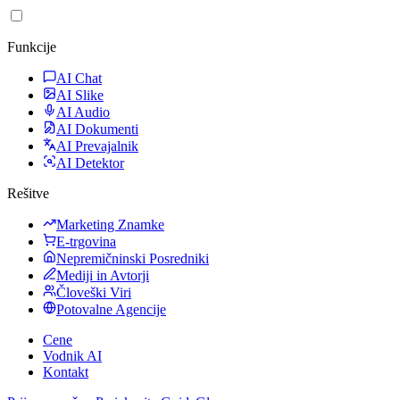
Funkcije
AI Chat
AI Slike
AI Audio
AI Dokumenti
AI Prevajalnik
AI Detektor
Rešitve
Marketing Znamke
E-trgovina
Nepremičninski Posredniki
Mediji in Avtorji
Človeški Viri
Potovalne Agencije
Cene
Vodnik AI
Kontakt