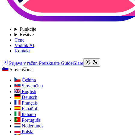
Funkcije
Rešitve
Cene
Vodnik AI
Kontakt
Prijava v račun
Preizkusite GuideGlare
Slovenščina
Čeština
Slovenčina
English
Deutsch
Français
Español
Italiano
Português
Nederlands
Polski