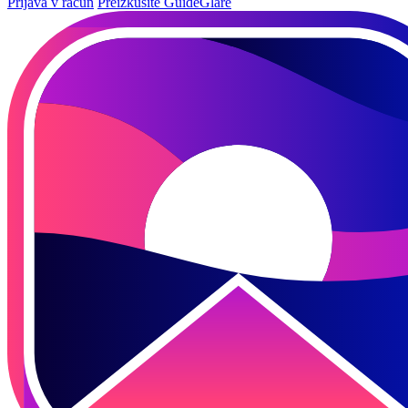
Prijava v račun
Preizkusite GuideGlare