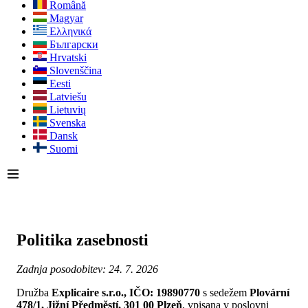
Română
Magyar
Ελληνικά
Български
Hrvatski
Slovenščina
Eesti
Latviešu
Lietuvių
Svenska
Dansk
Suomi
Politika zasebnosti
Zadnja posodobitev: 24. 7. 2026
Družba
Explicaire s.r.o., IČO: 19890770
s sedežem
Plovární
478/1, Jižní Předměstí, 301 00 Plzeň
, vpisana v poslovni