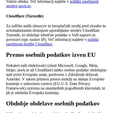
Vašem obisku. Več informacij najdete v
politiki zasebnosti
storitve tawk.to
.
Cloudflare (Turnstile)
Za zaščito naših obrazcev in brezplačnih orodij pred zlorabo in
avtomatiziranim dostopom uporabljamo storitev Cloudflare
Turnstile, ki obdeluje tehnične podatke o Vaši napravi in
povezavi (npr. naslov IP). Več informacij najdete v
politiki
zasebnosti družbe Cloudflare
.
Prenos osebnih podatkov izven EU
Nekateri naši obdelovalci (zlasti Microsoft, Google, Meta,
Stripe, tawk.to ali Cloudflare) lahko osebne podatke obdelujejo
tudi izven Evropske unije, predvsem v Združenih državah
Amerike. V takem primeru prenos temelji na sklepu Evropske
komisije o ustreznem varstvu (EU-U.S. Data Privacy
Framework) oziroma na standardnih pogodbenih klavzulah, ki
jih je odobrila Evropska komisija.
Obdobje obdelave osebnih podatkov