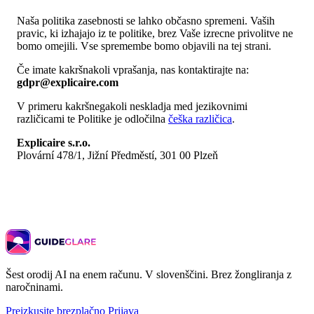
Naša politika zasebnosti se lahko občasno spremeni. Vaših
pravic, ki izhajajo iz te politike, brez Vaše izrecne privolitve ne
bomo omejili. Vse spremembe bomo objavili na tej strani.
Če imate kakršnakoli vprašanja, nas kontaktirajte na:
gdpr@explicaire.com
V primeru kakršnegakoli neskladja med jezikovnimi
različicami te Politike je odločilna
češka različica
.
Explicaire s.r.o.
Plovární 478/1, Jižní Předměstí, 301 00 Plzeň
Šest orodij AI na enem računu. V slovenščini. Brez žongliranja z
naročninami.
Preizkusite brezplačno
Prijava