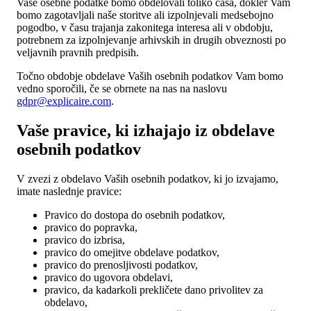
Vaše osebne podatke bomo obdelovali toliko časa, dokler Vam
bomo zagotavljali naše storitve ali izpolnjevali medsebojno
pogodbo, v času trajanja zakonitega interesa ali v obdobju,
potrebnem za izpolnjevanje arhivskih in drugih obveznosti po
veljavnih pravnih predpisih.
Točno obdobje obdelave Vaših osebnih podatkov Vam bomo
vedno sporočili, če se obrnete na nas na naslovu
gdpr@explicaire.com
.
Vaše pravice, ki izhajajo iz obdelave
osebnih podatkov
V zvezi z obdelavo Vaših osebnih podatkov, ki jo izvajamo,
imate naslednje pravice:
Pravico do dostopa do osebnih podatkov,
pravico do popravka,
pravico do izbrisa,
pravico do omejitve obdelave podatkov,
pravico do prenosljivosti podatkov,
pravico do ugovora obdelavi,
pravico, da kadarkoli prekličete dano privolitev za
obdelavo,