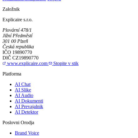
Založnik
Explicaire s.r.o.
Plovární 478/1
Jižní Předměstí
301 00 Plzeň
Česká republika
IČO
19890770
DIČ
CZ19890770
www.explicaire.com
Stopite v stik
Platforma
AI Chat
AI Slike
AI Audio
AI Dokumenti
AI Prevajalnik
AI Detektor
Poslovni Orodja
Brand Voice