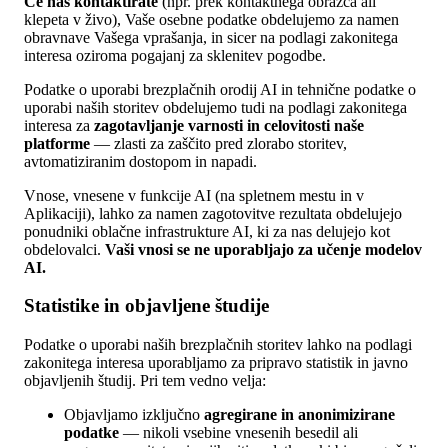
Če nas kontaktirate
(npr. prek kontaktnega obrazca ali
klepeta v živo), Vaše osebne podatke obdelujemo za namen
obravnave Vašega vprašanja, in sicer na podlagi zakonitega
interesa oziroma pogajanj za sklenitev pogodbe.
Podatke o uporabi brezplačnih orodij AI in tehnične podatke o
uporabi naših storitev obdelujemo tudi na podlagi zakonitega
interesa za
zagotavljanje varnosti in celovitosti naše
platforme
— zlasti za zaščito pred zlorabo storitev,
avtomatiziranim dostopom in napadi.
Vnose, vnesene v funkcije AI (na spletnem mestu in v
Aplikaciji), lahko za namen zagotovitve rezultata obdelujejo
ponudniki oblačne infrastrukture AI, ki za nas delujejo kot
obdelovalci.
Vaši vnosi se ne uporabljajo za učenje modelov
AI.
Statistike in objavljene študije
Podatke o uporabi naših brezplačnih storitev lahko na podlagi
zakonitega interesa uporabljamo za pripravo statistik in javno
objavljenih študij. Pri tem vedno velja:
Objavljamo izključno
agregirane in anonimizirane
podatke
— nikoli vsebine vnesenih besedil ali