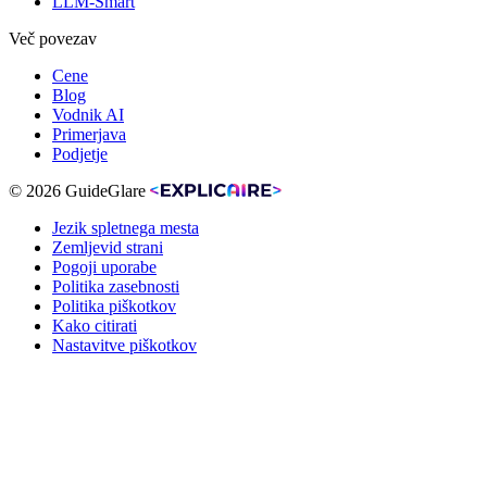
LLM-Smart
Več povezav
Cene
Blog
Vodnik AI
Primerjava
Podjetje
© 2026 GuideGlare
Jezik spletnega mesta
Zemljevid strani
Pogoji uporabe
Politika zasebnosti
Politika piškotkov
Kako citirati
Nastavitve piškotkov