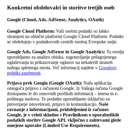
Konkretni obdelovalci in storitve tretjih oseb
Google (Cloud, Ads, AdSense, Analytics, OAuth)
Google Cloud Platform:
Vaši osebni podatki so lahko
shranjeni na oblačni platformi Google Cloud Platform. Podatki
se obdelujejo v podatkovnih centrih znotraj Evropske unije.
Google Ads, Google AdSense in Google Analytics:
Ta orodja
uporabljamo za analizo obiska, zagotavljanje prilagojenega
oglaševanja in prikazovanje oglasov na nekaterih straneh
našega spletnega mesta. Več informacij najdete v
Googlovi
politiki zasebnosti
.
Prijava prek Googla (Google OAuth):
Naša aplikacija
omogoča prijavo z računom Google. Iz Vašega računa Google
dostopamo le do osnovnih profilnih informacij – imena in e-
poštnega naslova. Te podatke uporabljamo izključno za
preverjanje istovetnosti, prijavo in komunikacijo.
Naše
ravnanje z informacijami, pridobljenimi iz računov
Google, je v celoti skladno s Pravilnikom o uporabniških
podatkih storitev Google API, vključno z zahtevami glede
omejene uporabe (Limited Use Requirements).