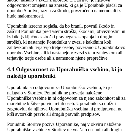
odgovornost omejena na znesek, ki ga je Uporabnik plačal za
uporabo Storitve, razen za škodo, povzročeno namerno ali iz
hude malomarnosti.
Uporabnik izrecno soglaša, da bo branil, povrnil škodo in
zaščitil Ponudnika pred vsemi stroški, škodami, obveznostmi in
izdatki (vključno s stroški pravnega zastopanja in drugimi
stroški), ki nastanejo Ponudniku v zvezi s kakršnim koli
zahtevkom ali terjatvijo tretje osebe, povezano z Uporabnikovo
uporabo Vsebine, ali ki nastanejo v zvezi s tem zahtevkom ali
terjatvijo tretje osebe ali z namenom njene preprečitve.
4.4 Odgovornost za Uporabniško vsebino, ki jo
naložijo uporabniki
Uporabniki so odgovorni za Uporabniško vsebino, ki jo
nalagajo v Storitev. Ponudnik ne preverja naložene
Uporabniške vsebine in ni odgovoren za njeno zakonitost ali za
morebitne kršitve pravic tretjih oseb. Uporabniki so dolžni
zagotoviti, da njihova Uporabniška vsebina ni protipravna, ne
krši avtorskih pravic ali drugih pravnih predpisov.
Ponudnik Storitve poziva Uporabnike, naj v okviru naložene
Uporabniške vsebine v Storitev ne vnašajo osebnih ali drugih