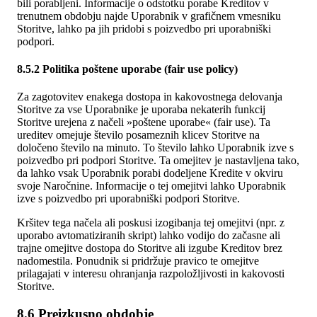
bili porabljeni. Informacije o odstotku porabe Kreditov v
trenutnem obdobju najde Uporabnik v grafičnem vmesniku
Storitve, lahko pa jih pridobi s poizvedbo pri uporabniški
podpori.
8.5.2 Politika poštene uporabe (fair use policy)
Za zagotovitev enakega dostopa in kakovostnega delovanja
Storitve za vse Uporabnike je uporaba nekaterih funkcij
Storitve urejena z načeli »poštene uporabe« (fair use). Ta
ureditev omejuje število posameznih klicev Storitve na
določeno število na minuto. To število lahko Uporabnik izve s
poizvedbo pri podpori Storitve. Ta omejitev je nastavljena tako,
da lahko vsak Uporabnik porabi dodeljene Kredite v okviru
svoje Naročnine. Informacije o tej omejitvi lahko Uporabnik
izve s poizvedbo pri uporabniški podpori Storitve.
Kršitev tega načela ali poskusi izogibanja tej omejitvi (npr. z
uporabo avtomatiziranih skript) lahko vodijo do začasne ali
trajne omejitve dostopa do Storitve ali izgube Kreditov brez
nadomestila. Ponudnik si pridržuje pravico te omejitve
prilagajati v interesu ohranjanja razpoložljivosti in kakovosti
Storitve.
8.6 Preizkusno obdobje