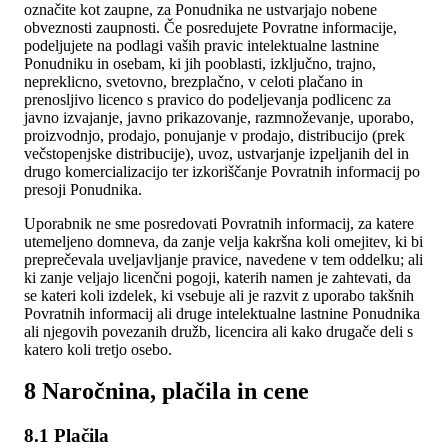
označite kot zaupne, za Ponudnika ne ustvarjajo nobene
obveznosti zaupnosti. Če posredujete Povratne informacije,
podeljujete na podlagi vaših pravic intelektualne lastnine
Ponudniku in osebam, ki jih pooblasti, izključno, trajno,
nepreklicno, svetovno, brezplačno, v celoti plačano in
prenosljivo licenco s pravico do podeljevanja podlicenc za
javno izvajanje, javno prikazovanje, razmnoževanje, uporabo,
proizvodnjo, prodajo, ponujanje v prodajo, distribucijo (prek
večstopenjske distribucije), uvoz, ustvarjanje izpeljanih del in
drugo komercializacijo ter izkoriščanje Povratnih informacij po
presoji Ponudnika.
Uporabnik ne sme posredovati Povratnih informacij, za katere
utemeljeno domneva, da zanje velja kakršna koli omejitev, ki bi
preprečevala uveljavljanje pravice, navedene v tem oddelku; ali
ki zanje veljajo licenčni pogoji, katerih namen je zahtevati, da
se kateri koli izdelek, ki vsebuje ali je razvit z uporabo takšnih
Povratnih informacij ali druge intelektualne lastnine Ponudnika
ali njegovih povezanih družb, licencira ali kako drugače deli s
katero koli tretjo osebo.
8 Naročnina, plačila in cene
8.1 Plačila