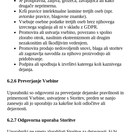
Je protipravna, žaljiva, grozeča, zavajajoča ali kako
drugače neprimerna.
Krši pravice intelektualne lastnine tretjih oseb (npr.
avtorske pravice, blagovne znamke).
Vsebuje osebne podatke tretjih oseb brez njihovega
izrecnega soglasja ali ni v skladu z GDPR.
Promovira ali ustvarja vsebino, povezano s spolno
zlorabo otrok, nasilnim ekstremizmom ali drugim
nezakonitim ali škodljivim vedenjem.
Promovira prodajo nedovoljenih snovi, blaga ali storitev
ali zagotavlja navodila za njihovo proizvodnjo ali
pridobivanje.
Podpira ali spodbuja k izvršitvi katerega koli kaznivega
dejanja.
6.2.6 Preverjanje Vsebine
Uporabniki so odgovorni za preverjanje dejanske pravilnosti in
primernosti Vsebine, ustvarjene s Storitev, preden se nanjo
zanesejo ali jo uporabijo za kakršne koli odločitve ali
dejavnosti.
6.2.7 Odgovorna uporaba Storitve
Uporabniki ne smejo zlorabljati Storitve za dejavnosti, ki bi