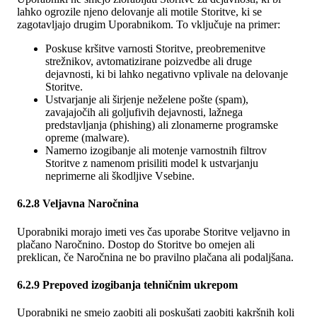
lahko ogrozile njeno delovanje ali motile Storitve, ki se
zagotavljajo drugim Uporabnikom. To vključuje na primer:
Poskuse kršitve varnosti Storitve, preobremenitve
strežnikov, avtomatizirane poizvedbe ali druge
dejavnosti, ki bi lahko negativno vplivale na delovanje
Storitve.
Ustvarjanje ali širjenje neželene pošte (spam),
zavajajočih ali goljufivih dejavnosti, lažnega
predstavljanja (phishing) ali zlonamerne programske
opreme (malware).
Namerno izogibanje ali motenje varnostnih filtrov
Storitve z namenom prisiliti model k ustvarjanju
neprimerne ali škodljive Vsebine.
6.2.8 Veljavna Naročnina
Uporabniki morajo imeti ves čas uporabe Storitve veljavno in
plačano Naročnino. Dostop do Storitve bo omejen ali
preklican, če Naročnina ne bo pravilno plačana ali podaljšana.
6.2.9 Prepoved izogibanja tehničnim ukrepom
Uporabniki ne smejo zaobiti ali poskušati zaobiti kakršnih koli