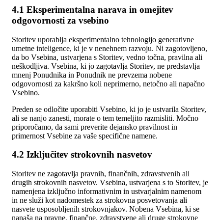
4.1 Eksperimentalna narava in omejitev
odgovornosti za vsebino
Storitev uporablja eksperimentalno tehnologijo generativne
umetne inteligence, ki je v nenehnem razvoju. Ni zagotovljeno,
da bo Vsebina, ustvarjena s Storitev, vedno točna, pravilna ali
neškodljiva. Vsebina, ki jo zagotavlja Storitev, ne predstavlja
mnenj Ponudnika in Ponudnik ne prevzema nobene
odgovornosti za kakršno koli neprimerno, netočno ali napačno
Vsebino.
Preden se odločite uporabiti Vsebino, ki jo je ustvarila Storitev,
ali se nanjo zanesti, morate o tem temeljito razmisliti. Močno
priporočamo, da sami preverite dejansko pravilnost in
primernost Vsebine za vaše specifične namene.
4.2 Izključitev strokovnih nasvetov
Storitev ne zagotavlja pravnih, finančnih, zdravstvenih ali
drugih strokovnih nasvetov. Vsebina, ustvarjena s to Storitev, je
namenjena izključno informativnim in ustvarjalnim namenom
in ne služi kot nadomestek za strokovna posvetovanja ali
nasvete usposobljenih strokovnjakov. Nobena Vsebina, ki se
nanaša na pravne, finančne, zdravstvene ali druge strokovne