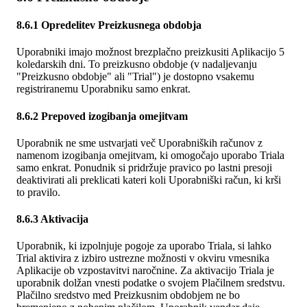
8.6.1 Opredelitev Preizkusnega obdobja
Uporabniki imajo možnost brezplačno preizkusiti Aplikacijo 5
koledarskih dni. To preizkusno obdobje (v nadaljevanju
"Preizkusno obdobje" ali "Trial") je dostopno vsakemu
registriranemu Uporabniku samo enkrat.
8.6.2 Prepoved izogibanja omejitvam
Uporabnik ne sme ustvarjati več Uporabniških računov z
namenom izogibanja omejitvam, ki omogočajo uporabo Triala
samo enkrat. Ponudnik si pridržuje pravico po lastni presoji
deaktivirati ali preklicati kateri koli Uporabniški račun, ki krši
to pravilo.
8.6.3 Aktivacija
Uporabnik, ki izpolnjuje pogoje za uporabo Triala, si lahko
Trial aktivira z izbiro ustrezne možnosti v okviru vmesnika
Aplikacije ob vzpostavitvi naročnine. Za aktivacijo Triala je
uporabnik dolžan vnesti podatke o svojem Plačilnem sredstvu.
Plačilno sredstvo med Preizkusnim obdobjem ne bo