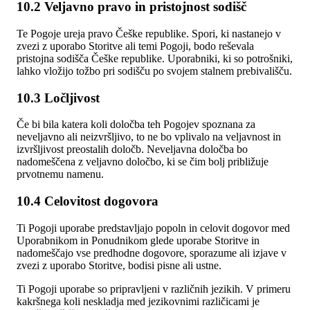
10.2 Veljavno pravo in pristojnost sodišč
Te Pogoje ureja pravo Češke republike. Spori, ki nastanejo v
zvezi z uporabo Storitve ali temi Pogoji, bodo reševala
pristojna sodišča Češke republike. Uporabniki, ki so potrošniki,
lahko vložijo tožbo pri sodišču po svojem stalnem prebivališču.
10.3 Ločljivost
Če bi bila katera koli določba teh Pogojev spoznana za
neveljavno ali neizvršljivo, to ne bo vplivalo na veljavnost in
izvršljivost preostalih določb. Neveljavna določba bo
nadomeščena z veljavno določbo, ki se čim bolj približuje
prvotnemu namenu.
10.4 Celovitost dogovora
Ti Pogoji uporabe predstavljajo popoln in celovit dogovor med
Uporabnikom in Ponudnikom glede uporabe Storitve in
nadomeščajo vse predhodne dogovore, sporazume ali izjave v
zvezi z uporabo Storitve, bodisi pisne ali ustne.
Ti Pogoji uporabe so pripravljeni v različnih jezikih. V primeru
kakršnega koli neskladja med jezikovnimi različicami je