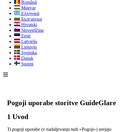
Română
Magyar
Ελληνικά
Български
Hrvatski
Slovenščina
Eesti
Latviešu
Lietuvių
Svenska
Dansk
Suomi
Pogoji uporabe storitve GuideGlare
1 Uvod
Ti pogoji uporabe (v nadaljevanju tudi »Pogoji«) urejajo