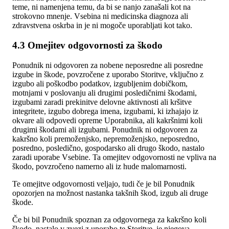
teme, ni namenjena temu, da bi se nanjo zanašali kot na
strokovno mnenje. Vsebina ni medicinska diagnoza ali
zdravstvena oskrba in je ni mogoče uporabljati kot tako.
4.3 Omejitev odgovornosti za škodo
Ponudnik ni odgovoren za nobene neposredne ali posredne
izgube in škode, povzročene z uporabo Storitve, vključno z
izgubo ali poškodbo podatkov, izgubljenim dobičkom,
motnjami v poslovanju ali drugimi posledičnimi škodami,
izgubami zaradi prekinitve delovne aktivnosti ali kršitve
integritete, izgubo dobrega imena, izgubami, ki izhajajo iz
okvare ali odpovedi opreme Uporabnika, ali kakršnimi koli
drugimi škodami ali izgubami. Ponudnik ni odgovoren za
kakršno koli premoženjsko, nepremoženjsko, neposredno,
posredno, posledično, gospodarsko ali drugo škodo, nastalo
zaradi uporabe Vsebine. Ta omejitev odgovornosti ne vpliva na
škodo, povzročeno namerno ali iz hude malomarnosti.
Te omejitve odgovornosti veljajo, tudi če je bil Ponudnik
opozorjen na možnost nastanka takšnih škod, izgub ali druge
škode.
Če bi bil Ponudnik spoznan za odgovornega za kakršno koli
škodo, nastalo v zvezi z uporabo te Storitve, je njegova