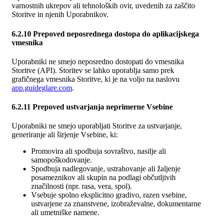
varnostnih ukrepov ali tehnoloških ovir, uvedenih za zaščito
Storitve in njenih Uporabnikov.
6.2.10 Prepoved neposrednega dostopa do aplikacijskega
vmesnika
Uporabniki ne smejo neposredno dostopati do vmesnika
Storitve (API). Storitev se lahko uporablja samo prek
grafičnega vmesnika Storitve, ki je na voljo na naslovu
app.guideglare.com
.
6.2.11 Prepoved ustvarjanja neprimerne Vsebine
Uporabniki ne smejo uporabljati Storitve za ustvarjanje,
generiranje ali širjenje Vsebine, ki:
Promovira ali spodbuja sovraštvo, nasilje ali
samopoškodovanje.
Spodbuja nadlegovanje, ustrahovanje ali žaljenje
posameznikov ali skupin na podlagi občutljivih
značilnosti (npr. rasa, vera, spol).
Vsebuje spolno eksplicitno gradivo, razen vsebine,
ustvarjene za znanstvene, izobraževalne, dokumentarne
ali umetniške namene.