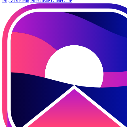
Prijava v račun
Preizkusite GuideGlare