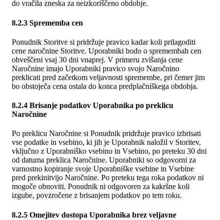
do vračila zneska za neizkoriščeno obdobje.
8.2.3 Sprememba cen
Ponudnik Storitve si pridržuje pravico kadar koli prilagoditi
cene naročnine Storitve. Uporabniki bodo o spremembah cen
obveščeni vsaj 30 dni vnaprej. V primeru zvišanja cene
Naročnine imajo Uporabniki pravico svojo Naročnino
preklicati pred začetkom veljavnosti spremembe, pri čemer jim
bo obstoječa cena ostala do konca predplačniškega obdobja.
8.2.4 Brisanje podatkov Uporabnika po preklicu
Naročnine
Po preklicu Naročnine si Ponudnik pridržuje pravico izbrisati
vse podatke in vsebino, ki jih je Uporabnik naložil v Storitev,
vključno z Uporabniško vsebino in Vsebino, po preteku 30 dni
od datuma preklica Naročnine. Uporabniki so odgovorni za
varnostno kopiranje svoje Uporabniške vsebine in Vsebine
pred prekinitvijo Naročnine. Po preteku tega roka podatkov ni
mogoče obnoviti. Ponudnik ni odgovoren za kakršne koli
izgube, povzročene z brisanjem podatkov po tem roku.
8.2.5 Omejitev dostopa Uporabnika brez veljavne