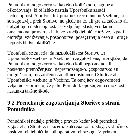
Ponudnik ni odgovoren za kakršno koli škodo, izgube ali
oškodovanja, ki bi lahko nastala Uporabniku zaradi
nedostopnosti Storitve ali Uporabniške vsebine in Vsebine, ki
se zagotavlja prek Storitve, ne glede na to, ali gre za začasno ali
dolgotrajno nedostopnost. To vključuje zlasti, vendar ne
omejeno na, primere, ki jih povzročijo tehnične težave, izpadi
omrežja, vzdrževanje, posodobitve, posegi tretjih oseb ali druge
nepredvidljive okoliščine.
Uporabnik se zaveda, da razpoložljivost Storitve ter
Uporabniške vsebine in Vsebine ni zagotovljena, in soglaša, da
Ponudnik ni odgovoren za kakršno koli neposredno ali
posredno premoženjsko, nepremoženjsko, gospodarsko ali
drugo škodo, povzročeno zaradi nedostopnosti Storitve ali
Uporabniške vsebine in Vsebine. Ta omejitev odgovornosti
velja tudi v primeru, če je bil Ponudnik opozorjen na možnost
nastanka takšne škode.
9.2 Prenehanje zagotavljanja Storitve s strani
Ponudnika
Ponudnik si nadalje pridržuje pravico kadar koli prenehati
zagotavljati Storitev, in sicer iz katerega koli razloga, vključno s
poslovnimi, tehničnimi ali operativnimi razlogi. V primeru