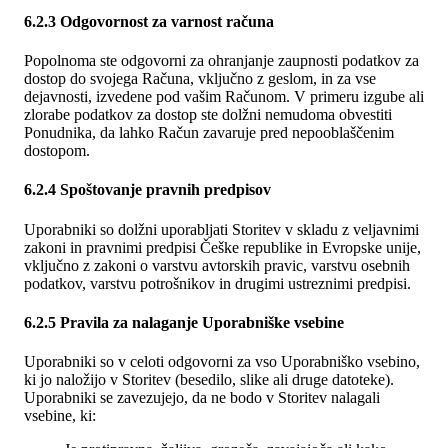
6.2.3 Odgovornost za varnost računa
Popolnoma ste odgovorni za ohranjanje zaupnosti podatkov za
dostop do svojega Računa, vključno z geslom, in za vse
dejavnosti, izvedene pod vašim Računom. V primeru izgube ali
zlorabe podatkov za dostop ste dolžni nemudoma obvestiti
Ponudnika, da lahko Račun zavaruje pred nepooblaščenim
dostopom.
6.2.4 Spoštovanje pravnih predpisov
Uporabniki so dolžni uporabljati Storitev v skladu z veljavnimi
zakoni in pravnimi predpisi Češke republike in Evropske unije,
vključno z zakoni o varstvu avtorskih pravic, varstvu osebnih
podatkov, varstvu potrošnikov in drugimi ustreznimi predpisi.
6.2.5 Pravila za nalaganje Uporabniške vsebine
Uporabniki so v celoti odgovorni za vso Uporabniško vsebino,
ki jo naložijo v Storitev (besedilo, slike ali druge datoteke).
Uporabniki se zavezujejo, da ne bodo v Storitev nalagali
vsebine, ki: