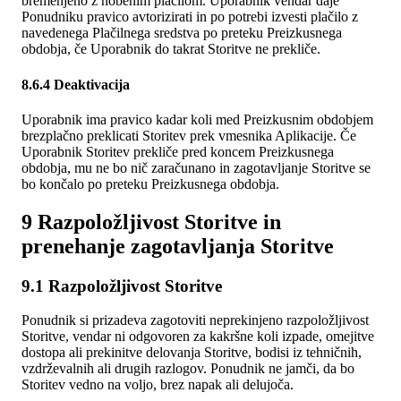
bremenjeno z nobenim plačilom. Uporabnik vendar daje
Ponudniku pravico avtorizirati in po potrebi izvesti plačilo z
navedenega Plačilnega sredstva po preteku Preizkusnega
obdobja, če Uporabnik do takrat Storitve ne prekliče.
8.6.4 Deaktivacija
Uporabnik ima pravico kadar koli med Preizkusnim obdobjem
brezplačno preklicati Storitev prek vmesnika Aplikacije. Če
Uporabnik Storitev prekliče pred koncem Preizkusnega
obdobja, mu ne bo nič zaračunano in zagotavljanje Storitve se
bo končalo po preteku Preizkusnega obdobja.
9 Razpoložljivost Storitve in
prenehanje zagotavljanja Storitve
9.1 Razpoložljivost Storitve
Ponudnik si prizadeva zagotoviti neprekinjeno razpoložljivost
Storitve, vendar ni odgovoren za kakršne koli izpade, omejitve
dostopa ali prekinitve delovanja Storitve, bodisi iz tehničnih,
vzdrževalnih ali drugih razlogov. Ponudnik ne jamči, da bo
Storitev vedno na voljo, brez napak ali delujoča.