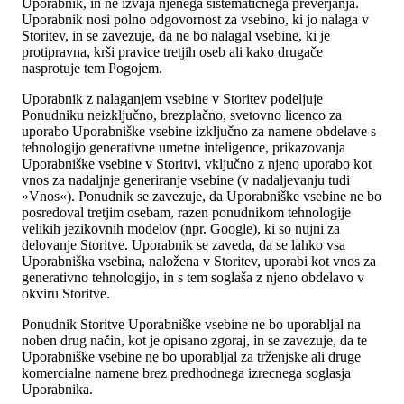
Uporabnik, in ne izvaja njenega sistematičnega preverjanja.
Uporabnik nosi polno odgovornost za vsebino, ki jo nalaga v
Storitev, in se zavezuje, da ne bo nalagal vsebine, ki je
protipravna, krši pravice tretjih oseb ali kako drugače
nasprotuje tem Pogojem.
Uporabnik z nalaganjem vsebine v Storitev podeljuje
Ponudniku neizključno, brezplačno, svetovno licenco za
uporabo Uporabniške vsebine izključno za namene obdelave s
tehnologijo generativne umetne inteligence, prikazovanja
Uporabniške vsebine v Storitvi, vključno z njeno uporabo kot
vnos za nadaljnje generiranje vsebine (v nadaljevanju tudi
»Vnos«). Ponudnik se zavezuje, da Uporabniške vsebine ne bo
posredoval tretjim osebam, razen ponudnikom tehnologije
velikih jezikovnih modelov (npr. Google), ki so nujni za
delovanje Storitve. Uporabnik se zaveda, da se lahko vsa
Uporabniška vsebina, naložena v Storitev, uporabi kot vnos za
generativno tehnologijo, in s tem soglaša z njeno obdelavo v
okviru Storitve.
Ponudnik Storitve Uporabniške vsebine ne bo uporabljal na
noben drug način, kot je opisano zgoraj, in se zavezuje, da te
Uporabniške vsebine ne bo uporabljal za trženjske ali druge
komercialne namene brez predhodnega izrecnega soglasja
Uporabnika.