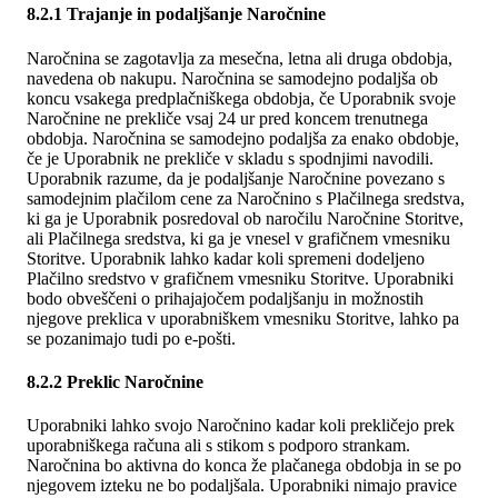
8.2.1 Trajanje in podaljšanje Naročnine
Naročnina se zagotavlja za mesečna, letna ali druga obdobja,
navedena ob nakupu. Naročnina se samodejno podaljša ob
koncu vsakega predplačniškega obdobja, če Uporabnik svoje
Naročnine ne prekliče vsaj 24 ur pred koncem trenutnega
obdobja. Naročnina se samodejno podaljša za enako obdobje,
če je Uporabnik ne prekliče v skladu s spodnjimi navodili.
Uporabnik razume, da je podaljšanje Naročnine povezano s
samodejnim plačilom cene za Naročnino s Plačilnega sredstva,
ki ga je Uporabnik posredoval ob naročilu Naročnine Storitve,
ali Plačilnega sredstva, ki ga je vnesel v grafičnem vmesniku
Storitve. Uporabnik lahko kadar koli spremeni dodeljeno
Plačilno sredstvo v grafičnem vmesniku Storitve. Uporabniki
bodo obveščeni o prihajajočem podaljšanju in možnostih
njegove preklica v uporabniškem vmesniku Storitve, lahko pa
se pozanimajo tudi po e-pošti.
8.2.2 Preklic Naročnine
Uporabniki lahko svojo Naročnino kadar koli prekličejo prek
uporabniškega računa ali s stikom s podporo strankam.
Naročnina bo aktivna do konca že plačanega obdobja in se po
njegovem izteku ne bo podaljšala. Uporabniki nimajo pravice