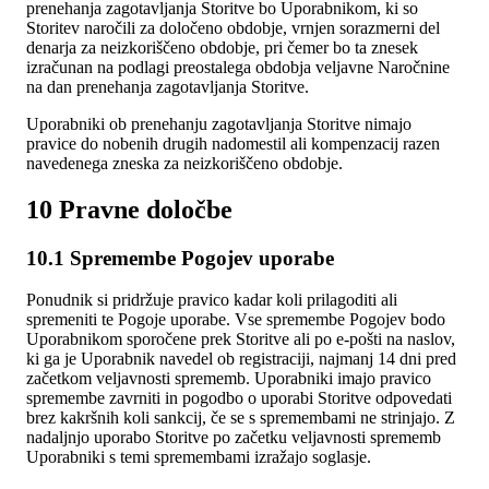
prenehanja zagotavljanja Storitve bo Uporabnikom, ki so
Storitev naročili za določeno obdobje, vrnjen sorazmerni del
denarja za neizkoriščeno obdobje, pri čemer bo ta znesek
izračunan na podlagi preostalega obdobja veljavne Naročnine
na dan prenehanja zagotavljanja Storitve.
Uporabniki ob prenehanju zagotavljanja Storitve nimajo
pravice do nobenih drugih nadomestil ali kompenzacij razen
navedenega zneska za neizkoriščeno obdobje.
10 Pravne določbe
10.1 Spremembe Pogojev uporabe
Ponudnik si pridržuje pravico kadar koli prilagoditi ali
spremeniti te Pogoje uporabe. Vse spremembe Pogojev bodo
Uporabnikom sporočene prek Storitve ali po e-pošti na naslov,
ki ga je Uporabnik navedel ob registraciji, najmanj 14 dni pred
začetkom veljavnosti sprememb. Uporabniki imajo pravico
spremembe zavrniti in pogodbo o uporabi Storitve odpovedati
brez kakršnih koli sankcij, če se s spremembami ne strinjajo. Z
nadaljnjo uporabo Storitve po začetku veljavnosti sprememb
Uporabniki s temi spremembami izražajo soglasje.