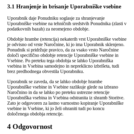
3.1 Hranjenje in brisanje Uporabniške vsebine
Uporabnik daje Ponudniku soglasje za shranjevanje
Uporabniške vsebine na tehničnih sredstvih Ponudnika (zlasti v
podatkovnih bazah) za neomejeno obdobje.
Obdobje hrambe (retencija) nekaterih vrst Uporabniške vsebine
je odvisno od vrste Naročnine, ki jo ima Uporabnik sklenjeno.
Ponudnik si pridržuje pravico, da za vsako vrsto Naročnine
določi specifično obdobje retencije Uporabniške vsebine in
Vsebine. Po preteku tega obdobja se lahko Uporabniška
vsebina in Vsebina samodejno in nepreklicno izbrišeta, tudi
brez predhodnega obvestila Uporabniku.
Uporabnik se zaveda, da se lahko obdobje hrambe
Uporabniške vsebine in Vsebine razlikuje glede na izbrano
Naročnino in da se lahko po preteku ustrezne retencije
Uporabniška vsebina in Vsebina odstranita iz shramb Storitve.
Zato je odgovoren za lastno varnostno kopiranje Uporabniške
vsebine in Vsebine, ki jo želi ohraniti tudi po koncu
določenega obdobja retencije.
4 Odgovornost