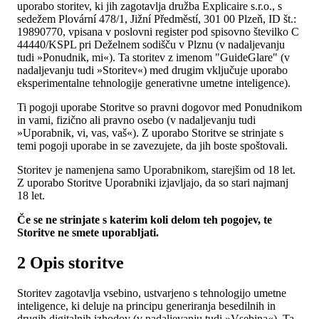
uporabo storitev, ki jih zagotavlja družba Explicaire s.r.o., s
sedežem Plovární 478/1, Jižní Předměstí, 301 00 Plzeň, ID št.:
19890770, vpisana v poslovni register pod spisovno številko C
44440/KSPL pri Deželnem sodišču v Plznu (v nadaljevanju
tudi »Ponudnik, mi«). Ta storitev z imenom "GuideGlare" (v
nadaljevanju tudi »Storitev«) med drugim vključuje uporabo
eksperimentalne tehnologije generativne umetne inteligence).
Ti pogoji uporabe Storitve so pravni dogovor med Ponudnikom
in vami, fizično ali pravno osebo (v nadaljevanju tudi
»Uporabnik, vi, vas, vaš«). Z uporabo Storitve se strinjate s
temi pogoji uporabe in se zavezujete, da jih boste spoštovali.
Storitev je namenjena samo Uporabnikom, starejšim od 18 let.
Z uporabo Storitve Uporabniki izjavljajo, da so stari najmanj
18 let.
Če se ne strinjate s katerim koli delom teh pogojev, te
Storitve ne smete uporabljati.
2 Opis storitve
Storitev zagotavlja vsebino, ustvarjeno s tehnologijo umetne
inteligence, ki deluje na principu generiranja besedilnih in
drugih digitalnih izhodov (v nadaljevanju tudi »Vsebina«). Ta