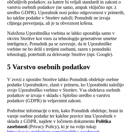
občutljivih podatkov, za katere bi veljali standardi in zakoni o
varstvu osebnih podatkov (ne samo, ampak vključno npr. z
uredbo GDPR). Uporabnik nosi polno odgovornost v primerih,
ko takšne podatke v Storitev naloži; Ponudnik ne izvaja
ciljnega preverjanja, ali je ta obveznost kršena.
Naložena Uporabniška vsebina se lahko uporablja samo v
okviru Storitve kot vnos za tehnologijo generativne umetne
inteligence, Ponudnik pa se zavezuje, da te Uporabniške
vsebine ne bo delil s tretjimi osebami, razen s ponudniki
tehnologij, potrebnih za delovanje Storitve (npr. Google).
5 Varstvo osebnih podatkov
V zvezi z uporabo Storitve lahko Ponudnik obdeluje osebne
podatke Uporabnikov, zlasti v primeru, ko Uporabniki naložijo
svojo Uporabniško vsebino v Storitev. Vsa obdelava osebnih
podatkov se izvaja v skladu s Splošno uredbo o varstvu
podatkov (GDPR) in veljavnimi zakoni.
Podrobne informacije o tem, kako Ponudnik obdeluje, hrani in
varuje osebne podatke ter kakšne pravice ima Uporabnik v
skladu z GDPR, najdete v ločenem dokumentu
Politika
zasebnosti
(Privacy Policy), ki je na voljo tukaj:
https://www.guideglare.com/sl/politika-zasebnosti