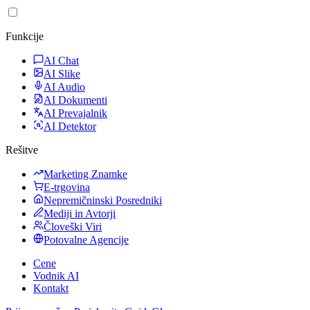
Funkcije
AI Chat
AI Slike
AI Audio
AI Dokumenti
AI Prevajalnik
AI Detektor
Rešitve
Marketing Znamke
E-trgovina
Nepremičninski Posredniki
Mediji in Avtorji
Človeški Viri
Potovalne Agencije
Cene
Vodnik AI
Kontakt