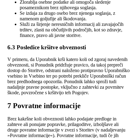
Zlorablja osebne podatke ali omogoča sledenje
posameznikom brez njihovega soglasja.
Se izdaja za drugo osebo brez njenega soglasja, z
namenom goljufije ali škodovanja.
Služi za širjenje neresničnih informacij ali zavajajočih
trditev, zlasti na občutljivih področjih, kot so zdravje,
finance, pravo ali javne storitve.
6.3 Posledice kršitve obveznosti
V primeru, da Uporabnik krši katero koli od zgoraj navedenih
obveznosti, si Ponudnik pridržuje pravico, da takoj prepreči
dostop do Storitve, odstrani naloženo protipravno Uporabniško
vsebino in Vsebino ter po potrebi prekliče Uporabniški račun
brez predhodnega opozorila. Ponudnik lahko sproži tudi
nadaljnje pravne postopke, vključno z zahtevki za povrnitev
škode, povzročene s kršitvijo teh Pogojev.
7 Povratne informacije
Brez kakršne koli obveznosti lahko podajate predloge in
zahteve ali ponujate popravke, prilagoditve, izboljšave ali
druge povratne informacije v zvezi s Storitev (v nadaljevanju
»Povratne informacije«). Povratne informacije, tudi če jih