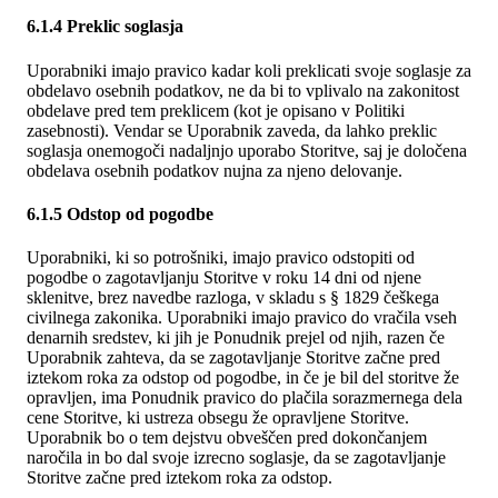
6.1.4 Preklic soglasja
Uporabniki imajo pravico kadar koli preklicati svoje soglasje za
obdelavo osebnih podatkov, ne da bi to vplivalo na zakonitost
obdelave pred tem preklicem (kot je opisano v Politiki
zasebnosti). Vendar se Uporabnik zaveda, da lahko preklic
soglasja onemogoči nadaljnjo uporabo Storitve, saj je določena
obdelava osebnih podatkov nujna za njeno delovanje.
6.1.5 Odstop od pogodbe
Uporabniki, ki so potrošniki, imajo pravico odstopiti od
pogodbe o zagotavljanju Storitve v roku 14 dni od njene
sklenitve, brez navedbe razloga, v skladu s § 1829 češkega
civilnega zakonika. Uporabniki imajo pravico do vračila vseh
denarnih sredstev, ki jih je Ponudnik prejel od njih, razen če
Uporabnik zahteva, da se zagotavljanje Storitve začne pred
iztekom roka za odstop od pogodbe, in če je bil del storitve že
opravljen, ima Ponudnik pravico do plačila sorazmernega dela
cene Storitve, ki ustreza obsegu že opravljene Storitve.
Uporabnik bo o tem dejstvu obveščen pred dokončanjem
naročila in bo dal svoje izrecno soglasje, da se zagotavljanje
Storitve začne pred iztekom roka za odstop.