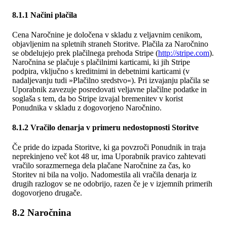
8.1.1 Načini plačila
Cena Naročnine je določena v skladu z veljavnim cenikom,
objavljenim na spletnih straneh Storitve. Plačila za Naročnino
se obdelujejo prek plačilnega prehoda Stripe (
http://stripe.com
).
Naročnina se plačuje s plačilnimi karticami, ki jih Stripe
podpira, vključno s kreditnimi in debetnimi karticami (v
nadaljevanju tudi »Plačilno sredstvo«). Pri izvajanju plačila se
Uporabnik zavezuje posredovati veljavne plačilne podatke in
soglaša s tem, da bo Stripe izvajal bremenitev v korist
Ponudnika v skladu z dogovorjeno Naročnino.
8.1.2 Vračilo denarja v primeru nedostopnosti Storitve
Če pride do izpada Storitve, ki ga povzroči Ponudnik in traja
neprekinjeno več kot 48 ur, ima Uporabnik pravico zahtevati
vračilo sorazmernega dela plačane Naročnine za čas, ko
Storitev ni bila na voljo. Nadomestila ali vračila denarja iz
drugih razlogov se ne odobrijo, razen če je v izjemnih primerih
dogovorjeno drugače.
8.2 Naročnina