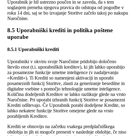
Uporabnik je bil ustrezno poučen in se zaveda, da s tem
soglasjem preneha njegova pravica do odstopa od pogodbe v
roku 14 dni, saj se bo izvajanje Storitve začelo takoj po nakupu
Naročnine.
8.5 Uporabniški krediti in politika poštene
uporabe
8.5.1 Uporabniški krediti
Uporabniki v okviru svoje Naročnine pridobijo določeno
število enot (t.i. uporabniških kreditov), ki jih lahko uporabijo
za posamezne funkcije umetne inteligence (v nadaljevanju
»Krediti«). Ti Krediti so namenjeni aktivaciji in uporabi
posameznih funkcij Storitve, zlasti za generiranje besedilne in
digitalne vsebine s pomočjo tehnologije umetne inteligence.
Količina dodeljenih Kreditov se lahko razlikuje glede na vrsto
Naročnine. Pri uporabi izbranih funkcij Storitve se posamezni
Krediti odštevajo. Če Uporabnik porabi dodeljene Kredite, so
lahko nekatere funkcije Storitve omejene glede na vrsto
porabljenih Kreditov.
Krediti se obnovijo na začetku vsakega predplačniškega
obdobja in jih ni mogoče prenesti v naslednje obdobje, če niso