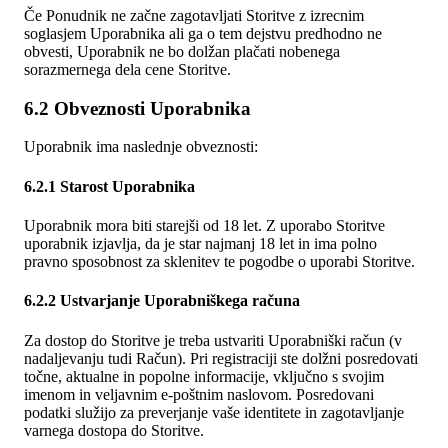
Če Ponudnik ne začne zagotavljati Storitve z izrecnim
soglasjem Uporabnika ali ga o tem dejstvu predhodno ne
obvesti, Uporabnik ne bo dolžan plačati nobenega
sorazmernega dela cene Storitve.
6.2 Obveznosti Uporabnika
Uporabnik ima naslednje obveznosti:
6.2.1 Starost Uporabnika
Uporabnik mora biti starejši od 18 let. Z uporabo Storitve
uporabnik izjavlja, da je star najmanj 18 let in ima polno
pravno sposobnost za sklenitev te pogodbe o uporabi Storitve.
6.2.2 Ustvarjanje Uporabniškega računa
Za dostop do Storitve je treba ustvariti Uporabniški račun (v
nadaljevanju tudi Račun). Pri registraciji ste dolžni posredovati
točne, aktualne in popolne informacije, vključno s svojim
imenom in veljavnim e-poštnim naslovom. Posredovani
podatki služijo za preverjanje vaše identitete in zagotavljanje
varnega dostopa do Storitve.