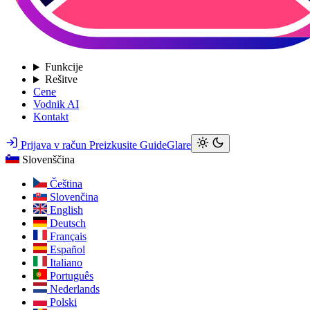
Funkcije
Rešitve
Cene
Vodnik AI
Kontakt
Prijava v račun
Preizkusite GuideGlare
Slovenščina
Čeština
Slovenčina
English
Deutsch
Français
Español
Italiano
Português
Nederlands
Polski