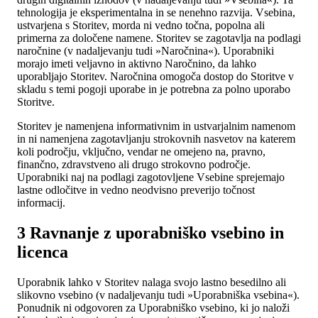
tehnologija je eksperimentalna in se nenehno razvija. Vsebina,
ustvarjena s Storitev, morda ni vedno točna, popolna ali
primerna za določene namene. Storitev se zagotavlja na podlagi
naročnine (v nadaljevanju tudi »Naročnina«). Uporabniki
morajo imeti veljavno in aktivno Naročnino, da lahko
uporabljajo Storitev. Naročnina omogoča dostop do Storitve v
skladu s temi pogoji uporabe in je potrebna za polno uporabo
Storitve.
Storitev je namenjena informativnim in ustvarjalnim namenom
in ni namenjena zagotavljanju strokovnih nasvetov na katerem
koli področju, vključno, vendar ne omejeno na, pravno,
finančno, zdravstveno ali drugo strokovno področje.
Uporabniki naj na podlagi zagotovljene Vsebine sprejemajo
lastne odločitve in vedno neodvisno preverijo točnost
informacij.
3 Ravnanje z uporabniško vsebino in
licenca
Uporabnik lahko v Storitev nalaga svojo lastno besedilno ali
slikovno vsebino (v nadaljevanju tudi »Uporabniška vsebina«).
Ponudnik ni odgovoren za Uporabniško vsebino, ki jo naloži