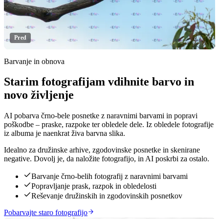
Pred
Barvanje in obnova
Starim fotografijam vdihnite barvo in
Kliknite za razkritje
novo življenje
AI pobarva črno-bele posnetke z naravnimi barvami in popravi
poškodbe – praske, razpoke ter obledele dele. Iz obledele fotografije
iz albuma je naenkrat živa barvna slika.
Idealno za družinske arhive, zgodovinske posnetke in skenirane
negative. Dovolj je, da naložite fotografijo, in AI poskrbi za ostalo.
Barvanje črno-belih fotografij z naravnimi barvami
Popravljanje prask, razpok in obledelosti
Reševanje družinskih in zgodovinskih posnetkov
Pobarvajte staro fotografijo