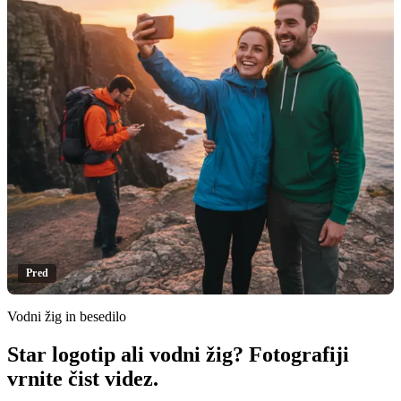
Pred
Vodni žig in besedilo
Star logotip ali vodni žig? Fotografiji
Kliknite za razkritje
vrnite čist videz.