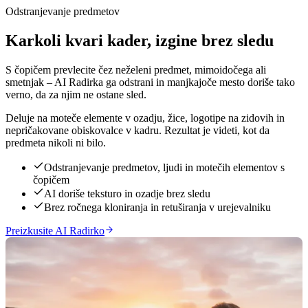
Odstranjevanje predmetov
Karkoli kvari kader, izgine brez sledu
S čopičem prevlecite čez neželeni predmet, mimoidočega ali
smetnjak – AI Radirka ga odstrani in manjkajoče mesto doriše tako
verno, da za njim ne ostane sled.
Deluje na moteče elemente v ozadju, žice, logotipe na zidovih in
nepričakovane obiskovalce v kadru. Rezultat je videti, kot da
predmeta nikoli ni bilo.
Odstranjevanje predmetov, ljudi in motečih elementov s
čopičem
AI doriše teksturo in ozadje brez sledu
Brez ročnega kloniranja in retuširanja v urejevalniku
Preizkusite AI Radirko