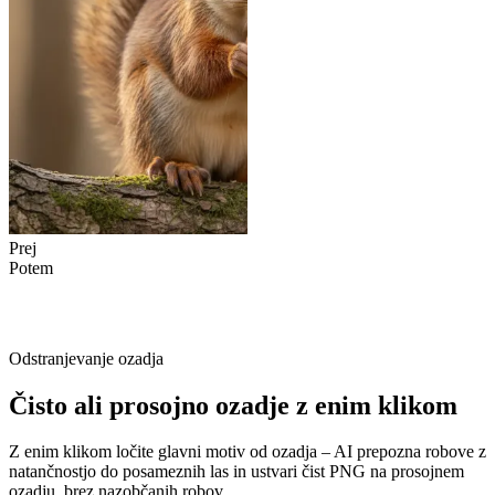
Prej
Potem
Odstranjevanje ozadja
Čisto ali prosojno ozadje z enim klikom
Z enim klikom ločite glavni motiv od ozadja – AI prepozna robove z
natančnostjo do posameznih las in ustvari čist PNG na prosojnem
ozadju, brez nazobčanih robov.