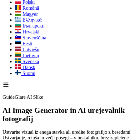
Polski
Română
Magyar
Ελληνικά
Български
Hrvatski
Slovenščina
Eesti
Latviešu
Lietuvių
Svenska
Dansk
Suomi
GuideGlare AI Slike
AI Image Generator
in AI urejevalnik
fotografij
Ustvarite vizual iz enega stavka ali uredite fotografijo z besedami.
Ustvarjanje, retuša in večji posegi – v brskalniku, brez zapletene