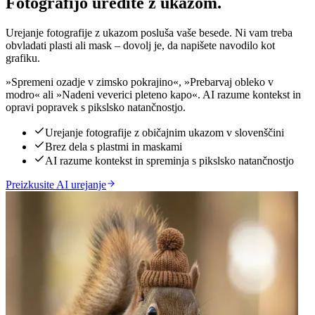
Fotografijo uredite z ukazom.
Urejanje fotografije z ukazom posluša vaše besede. Ni vam treba
obvladati plasti ali mask – dovolj je, da napišete navodilo kot
grafiku.
»Spremeni ozadje v zimsko pokrajino«, »Prebarvaj obleko v
modro« ali »Nadeni veverici pleteno kapo«. AI razume kontekst in
opravi popravek s pikslsko natančnostjo.
Urejanje fotografije z običajnim ukazom v slovenščini
Brez dela s plastmi in maskami
AI razume kontekst in spreminja s pikslsko natančnostjo
Preizkusite AI urejanje