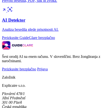
Prevod besedila, PDF, slik in zvoka.
AI Detektor
Analiza besedila glede prisotnosti AI.
Preizkusite GuideGlare brezplačno
Šest orodij AI na enem računu. V slovenščini. Brez žongliranja z
naročninami.
Preizkusite brezplačno
Prijava
Založnik
Explicaire s.r.o.
Plovární 478/1
Jižní Předměstí
301 00 Plzeň
Česká republika