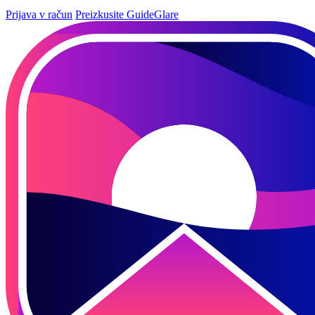
Prijava v račun
Preizkusite GuideGlare