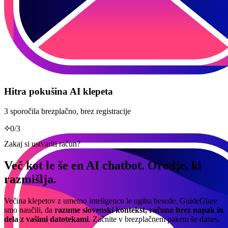
Hitra pokušina AI klepeta
3 sporočila brezplačno, brez registracije
0
/
3
Zakaj si ustvariti račun?
Več kot le še en AI chatbot. Orodje, ki
razmišlja.
Večina klepetov z umetno inteligenco le ugiba besede. GuideGlare
smo naučili, da
razume slovenski kontekst, računa brez napak in
dela z vašimi datotekami
. Začnite v brezplačnem paketu še danes.