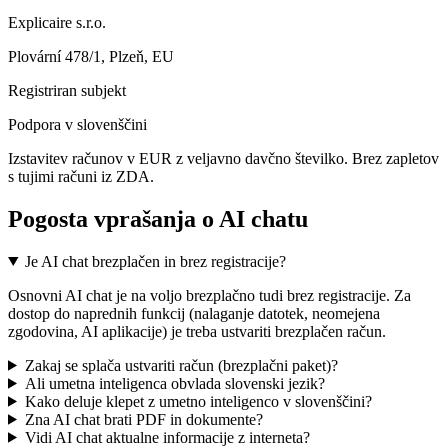
Explicaire s.r.o.
Plovární 478/1, Plzeň, EU
Registriran subjekt
Podpora v slovenščini
Izstavitev računov v EUR z veljavno davčno številko. Brez zapletov
s tujimi računi iz ZDA.
Pogosta vprašanja o AI chatu
Je AI chat brezplačen in brez registracije?
Osnovni AI chat je na voljo brezplačno tudi brez registracije. Za
dostop do naprednih funkcij (nalaganje datotek, neomejena
zgodovina, AI aplikacije) je treba ustvariti brezplačen račun.
Zakaj se splača ustvariti račun (brezplačni paket)?
Ali umetna inteligenca obvlada slovenski jezik?
Kako deluje klepet z umetno inteligenco v slovenščini?
Zna AI chat brati PDF in dokumente?
Vidi AI chat aktualne informacije z interneta?