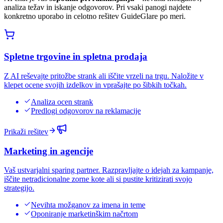
analiza težav in iskanje odgovorov. Pri vsaki panogi najdete
konkretno uporabo in celotno rešitev GuideGlare po meri.
Spletne trgovine in spletna prodaja
Z AI reševajte pritožbe strank ali iščite vrzeli na trgu. Naložite v
klepet ocene svojih izdelkov in vprašajte po šibkih točkah.
Analiza ocen strank
Predlogi odgovorov na reklamacije
Prikaži rešitev
Marketing in agencije
Vaš ustvarjalni sparing partner. Razpravljajte o idejah za kampanje,
iščite netradicionalne zorne kote ali si pustite kritizirati svojo
strategijo.
Nevihta možganov za imena in teme
Oponiranje marketinškim načrtom