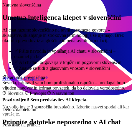
Naravna slovenščina
Umetna inteligenca klepet v slovenščini
AI chat razume slovenščino na ravni naravnega govorca –
sklanjatve, sklanjanje in strokovna terminologija se ujemajo. Brez
okornih prevodov iz angleščine in nenaravnih formulacij.
Pišite navodila in vprašanja AI chatu v slovenščini –
razumel jih bo
AI chatbot odgovarja v knjižni in pogovorni slovenščini
Znajde se tudi z glasovnim vnosom v slovenščini
Naravna slovenščina
Preizkusite brezplačno
Seveda, pripravil vam bom profesionalno e-pošto – predlagal bom
vljuden nagovor in jedrnat povzetek, da bo delovala verodostojno.
Slovnica
Pravopis
Naravni ton
Pozdravljeni! Sem predstavitev AI klepeta.
Na voljo imate
3 sporočila
brezplačno. Izberite nasvet spodaj ali kar
Delo z datotekami
vprašajte.
Pripnite datoteke neposredno v AI chat
Poskusite na primer: