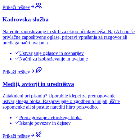
Prikaži rešitev
Kadrovska služba
Naredite zaposlovanje in skrb za ekipo učinkovitejša. Naj AI napiše
privlačne zaposlitvene oglase, pripravi vprašanja za razgovor ali
predlaga načrt uvajanja.
Ustvarjanje oglasov in scenarijev
Načrti za izobraževanje in uvajanje
Prikaži rešitev
Mediji, avtorji in uredništva
Zataknjeni pri pisanju? Uporabite klepet za premagovanje
ustvarjalnega bloka. Razpravljajte o zgodbenih linijah, iščite
sopomenke ali si pustite narediti hitro poizvedbo.
Premagovanje avtorskega bloka
Iskanje povezav in dejstev
Prikaži rešitev