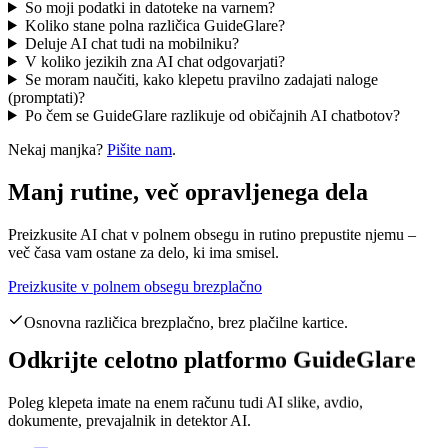
So moji podatki in datoteke na varnem?
Koliko stane polna različica GuideGlare?
Deluje AI chat tudi na mobilniku?
V koliko jezikih zna AI chat odgovarjati?
Se moram naučiti, kako klepetu pravilno zadajati naloge
(promptati)?
Po čem se GuideGlare razlikuje od običajnih AI chatbotov?
Nekaj manjka?
Pišite nam
.
Manj rutine, več opravljenega dela
Preizkusite AI chat v polnem obsegu in rutino prepustite njemu –
več časa vam ostane za delo, ki ima smisel.
Preizkusite v polnem obsegu brezplačno
Osnovna različica brezplačno, brez plačilne kartice.
Odkrijte celotno platformo GuideGlare
Poleg klepeta imate na enem računu tudi AI slike, avdio,
dokumente, prevajalnik in detektor AI.