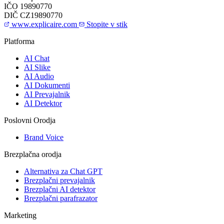
IČO
19890770
DIČ
CZ19890770
www.explicaire.com
Stopite v stik
Platforma
AI Chat
AI Slike
AI Audio
AI Dokumenti
AI Prevajalnik
AI Detektor
Poslovni Orodja
Brand Voice
Brezplačna orodja
Alternativa za Chat GPT
Brezplačni prevajalnik
Brezplačni AI detektor
Brezplačni parafrazator
Marketing