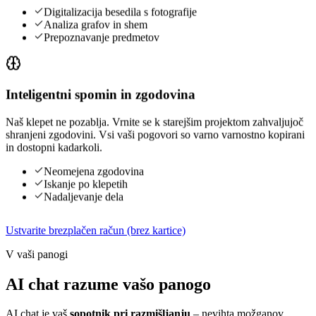
Digitalizacija besedila s fotografije
Analiza grafov in shem
Prepoznavanje predmetov
Inteligentni spomin in zgodovina
Naš klepet ne pozablja. Vrnite se k starejšim projektom zahvaljujoč
shranjeni zgodovini. Vsi vaši pogovori so varno varnostno kopirani
in dostopni kadarkoli.
Neomejena zgodovina
Iskanje po klepetih
Nadaljevanje dela
Ustvarite brezplačen račun (brez kartice)
V vaši panogi
AI chat razume vašo panogo
AI chat je vaš
sopotnik pri razmišljanju
– nevihta možganov,