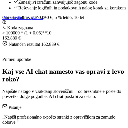
Zanesljivi izračuni zahvaljujoč zagonu kode
Reševanje logičnih in podatkovnih nalog korak za korakom
Obrestne obresti: 100.000 €, 5 % letno, 10 let
Preizkusite brezplačno
Koda zagnana
>
100000 * (1 + 0.05)**10
162.889 €
Natančen rezultat
162.889 €
Primeri uporabe
Kaj vse AI chat namesto vas opravi z levo
roko?
Napišite nalogo v vsakdanji slovenščini – od brezhibne e-pošte do
povzetka dolge pogodbe.
AI chat
poskrbi za ostalo.
Pisanje
„Napiši profesionalno e-pošto stranki z opravičilom za zamudo
dobave.“