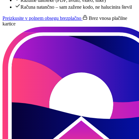
Razume datoteke (PDF, avdio, video, slike)
Računa natančno – sam zažene kodo, ne halucinira števil
Preizkusite v polnem obsegu brezplačno
Brez vnosa plačilne
kartice