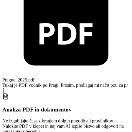
Prague_2025.pdf
Tukaj je PDF vodnik po Pragi. Prosim, predlagaj mi načrt poti za
prvi dan s časovnico, z začetkom ob
Analiza PDF in dokumentov
Ne izgubljajte časa z branjem dolgih pogodb ali pravilnikov.
Naložite PDF v klepet in naj vam AI izpiše bistvo ali odgovori na
vprašanja iz besedila.