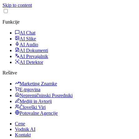
Skip to content
Funkcije
AI Chat
AI Slike
AI Audio
AI Dokumenti
AI Prevajalnik
AI Detektor
Rešitve
Marketing Znamke
E-trgovina
Nepremičninski Posredniki
Mediji in Avtorji
Človeški Viri
Potovalne Agencije
Cene
Vodnik AI
Kontakt