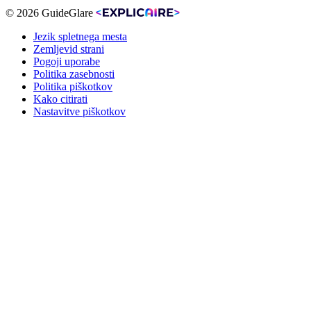
© 2026 GuideGlare
Jezik spletnega mesta
Zemljevid strani
Pogoji uporabe
Politika zasebnosti
Politika piškotkov
Kako citirati
Nastavitve piškotkov