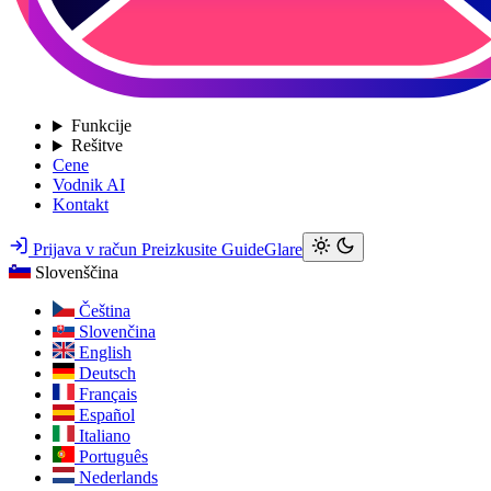
Funkcije
Rešitve
Cene
Vodnik AI
Kontakt
Prijava v račun
Preizkusite GuideGlare
Slovenščina
Čeština
Slovenčina
English
Deutsch
Français
Español
Italiano
Português
Nederlands