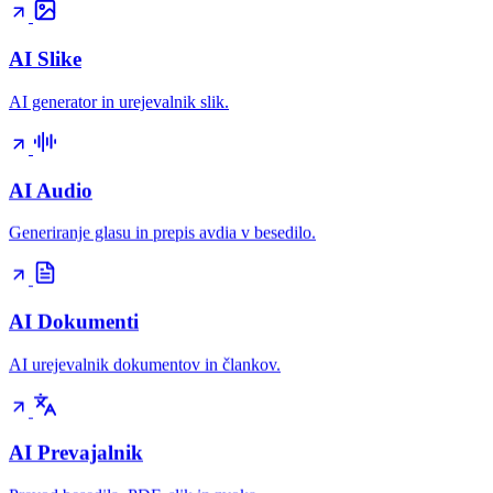
AI Slike
AI generator in urejevalnik slik.
AI Audio
Generiranje glasu in prepis avdia v besedilo.
AI Dokumenti
AI urejevalnik dokumentov in člankov.
AI Prevajalnik