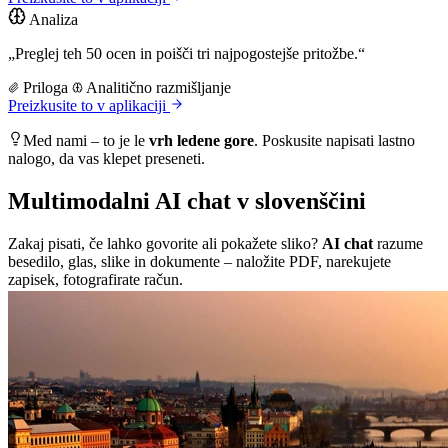
Analiza
„Preglej teh 50 ocen in poišči tri najpogostejše pritožbe.“
Priloga
Analitično razmišljanje
Preizkusite to v aplikaciji
Med nami – to je le
vrh ledene gore
. Poskusite napisati lastno
nalogo, da vas klepet preseneti.
Multimodalni AI chat v slovenščini
Zakaj pisati, če lahko govorite ali pokažete sliko?
AI chat
razume
besedilo, glas, slike in dokumente – naložite PDF, narekujete
zapisek, fotografirate račun.