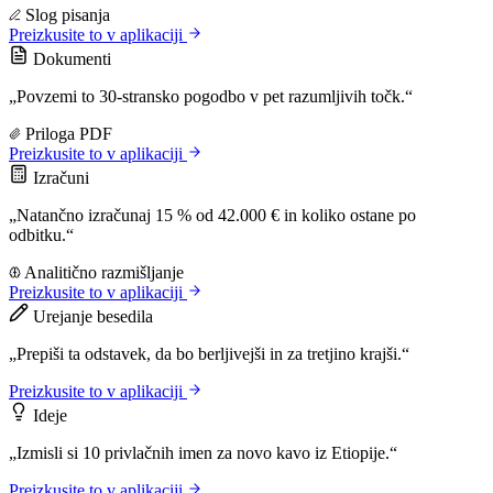
Slog pisanja
Preizkusite to v aplikaciji
Dokumenti
„Povzemi to 30-stransko pogodbo v pet razumljivih točk.“
Priloga PDF
Preizkusite to v aplikaciji
Izračuni
„Natančno izračunaj 15 % od 42.000 € in koliko ostane po
odbitku.“
Analitično razmišljanje
Preizkusite to v aplikaciji
Urejanje besedila
„Prepiši ta odstavek, da bo berljivejši in za tretjino krajši.“
Preizkusite to v aplikaciji
Ideje
„Izmisli si 10 privlačnih imen za novo kavo iz Etiopije.“
Preizkusite to v aplikaciji