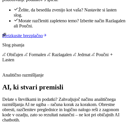
Želite, da besedila zvenijo kot vaša? Nastavite si lasten
slog.
Morate razčleniti zapleteno temo? Izberite način Razlagalen
ali Poučni.
Preizkusite brezplačno
Slog pisanja
Običajen
Formalen
Razlagalen
Jedrnat
Poučni
Lasten
Analitično razmišljanje
AI, ki stvari premisli
Delate s številkami in podatki? Zahvaljujoč načinu analitičnega
razmišljanja AI ne ugiba – računa korak za korakom. Obrestne
obresti, razčlenitev preglednice in logično nalogo reši z zagonom
kode v ozadju, zato so rezultati natančni – ne kot pri običajnih AI
chatbotih.