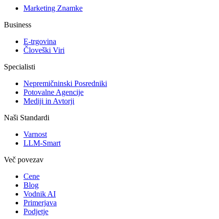
Marketing Znamke
Business
E-trgovina
Človeški Viri
Specialisti
Nepremičninski Posredniki
Potovalne Agencije
Mediji in Avtorji
Naši Standardi
Varnost
LLM-Smart
Več povezav
Cene
Blog
Vodnik AI
Primerjava
Podjetje