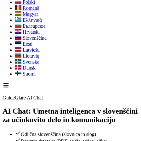
Polski
Română
Magyar
Ελληνικά
Български
Hrvatski
Slovenščina
Eesti
Latviešu
Lietuvių
Svenska
Dansk
Suomi
GuideGlare AI Chat
AI Chat: Umetna inteligenca v slovenščini
za učinkovito delo in komunikacijo
Odlična slovenščina (slovnica in slog)