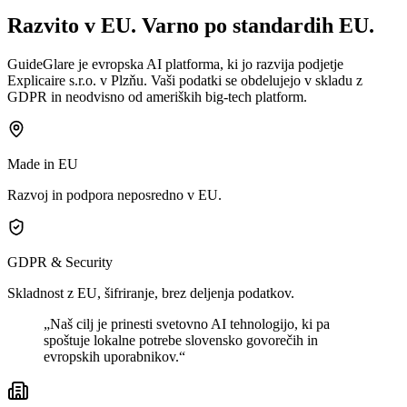
Razvito v EU. Varno po standardih EU.
GuideGlare je evropska AI platforma, ki jo razvija podjetje
Explicaire s.r.o. v Plzňu. Vaši podatki se obdelujejo v skladu z
GDPR in neodvisno od ameriških big-tech platform.
Made in EU
Razvoj in podpora neposredno v EU.
GDPR & Security
Skladnost z EU, šifriranje, brez deljenja podatkov.
„Naš cilj je prinesti svetovno AI tehnologijo, ki pa
spoštuje lokalne potrebe slovensko govorečih in
evropskih uporabnikov.“