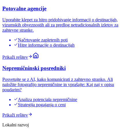
Potovalne agencije
Uporabite klepet za hitro pridobivanje informacij o destinacijah,
vizumskih obveznostih ali za predlog netradicionalnih izletov za
zahtevne stranke.
Načrtovanje zapletenih poti
Hitre informacije o destinacijah
Prikaži rešitev
Nepremičninski posredniki
Posvetujte se z AI, kako komunicirati z zahtevno stranko. Ali
naložite fotografijo nepremičnine in vprašajte: Kaj naj v opisu
poudarim?
Analiza potenciala nepremičnine
Strategija pogajanja o ceni
Prikaži rešitev
Lokalni razvoj