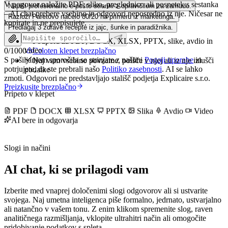
V pogovor naložite PDF, sliko, preglednico ali posnetek s sestanka
Napiši profesionalno e-pošto stranki z opravičilom za zamudo.
– AI chat prebere vsebino in odgovori neposredno iz nje. Ničesar ne
Razloži Paretovo načelo 80/20 na primeru iz marketinga.
kopirate in ne prepisujete.
Predlagaj 3 zdrave recepte iz jajc, šunke in paradižnika.
Podpora za PDF, DOCX, XLSX, PPTX, slike, avdio in
video
0
/
1000
Celoten klepet brezplačno
S pošiljanjem sporočila se strinjate z našimi
Pogoji uporabe
in
Naj vam vsebino povzame, poišče v njej ali iz nje izlušči
potrjujete, da ste prebrali našo
Politiko zasebnosti
. AI se lahko
podatke
zmoti. Odgovori ne predstavljajo stališč podjetja Explicaire s.r.o.
Preizkusite brezplačno
Pripeto v klepet
PDF
DOCX
XLSX
PPTX
Slika
Avdio
Video
AI bere in odgovarja
Slogi in načini
AI chat, ki se prilagodi vam
Izberite med vnaprej določenimi slogi odgovorov ali si ustvarite
svojega. Naj umetna inteligenca piše formalno, jedrnato, ustvarjalno
ali natančno v vašem tonu. Z enim klikom spremenite slog, raven
analitičnega razmišljanja, vklopite ultrahitri način ali omogočite
pridobivanje podatkov s spleta.