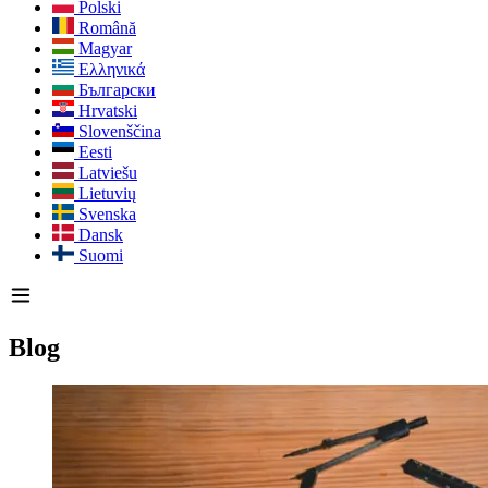
Polski
Română
Magyar
Ελληνικά
Български
Hrvatski
Slovenščina
Eesti
Latviešu
Lietuvių
Svenska
Dansk
Suomi
Blog