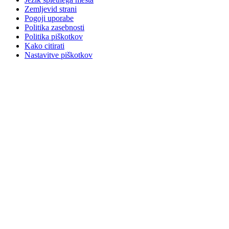
Zemljevid strani
Pogoji uporabe
Politika zasebnosti
Politika piškotkov
Kako citirati
Nastavitve piškotkov