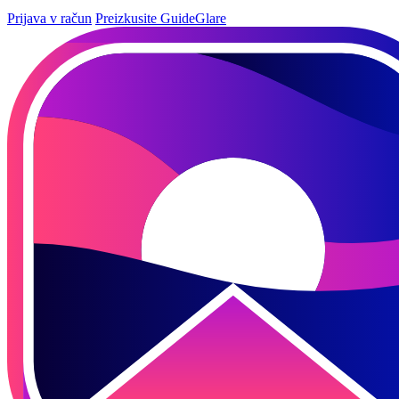
Prijava v račun
Preizkusite GuideGlare