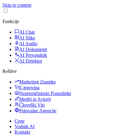
Skip to content
Funkcije
AI Chat
AI Slike
AI Audio
AI Dokumenti
AI Prevajalnik
AI Detektor
Rešitve
Marketing Znamke
E-trgovina
Nepremičninski Posredniki
Mediji in Avtorji
Človeški Viri
Potovalne Agencije
Cene
Vodnik AI
Kontakt