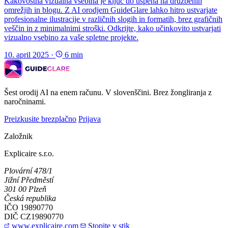
Kakovostna vizualna vsebina je ključ do uspeha na družbenih
omrežjih in blogu. Z AI orodjem GuideGlare lahko hitro ustvarjate
profesionalne ilustracije v različnih slogih in formatih, brez grafičnih
veščin in z minimalnimi stroški. Odkrijte, kako učinkovito ustvarjati
vizualno vsebino za vaše spletne projekte.
10. april 2025
·
6 min
Šest orodij AI na enem računu. V slovenščini. Brez žongliranja z
naročninami.
Preizkusite brezplačno
Prijava
Založnik
Explicaire s.r.o.
Plovární 478/1
Jižní Předměstí
301 00 Plzeň
Česká republika
IČO
19890770
DIČ
CZ19890770
www.explicaire.com
Stopite v stik