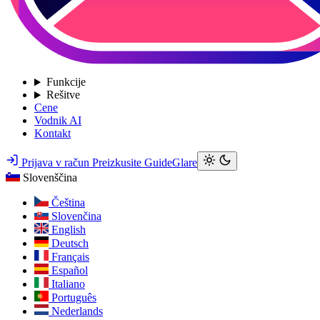
Funkcije
Rešitve
Cene
Vodnik AI
Kontakt
Prijava v račun
Preizkusite GuideGlare
Slovenščina
Čeština
Slovenčina
English
Deutsch
Français
Español
Italiano
Português
Nederlands