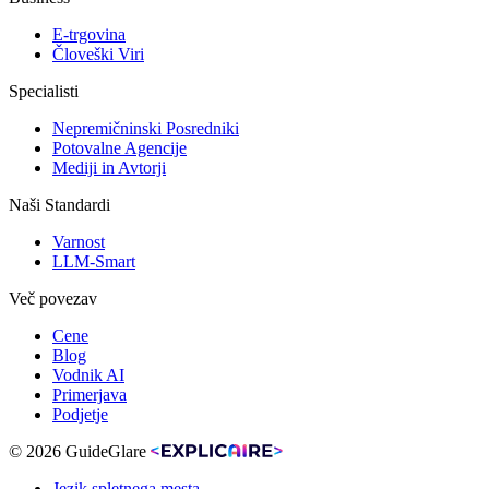
E-trgovina
Človeški Viri
Specialisti
Nepremičninski Posredniki
Potovalne Agencije
Mediji in Avtorji
Naši Standardi
Varnost
LLM-Smart
Več povezav
Cene
Blog
Vodnik AI
Primerjava
Podjetje
© 2026 GuideGlare
Jezik spletnega mesta