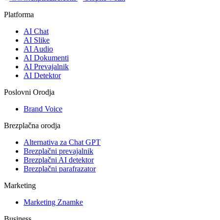
Platforma
AI Chat
AI Slike
AI Audio
AI Dokumenti
AI Prevajalnik
AI Detektor
Poslovni Orodja
Brand Voice
Brezplačna orodja
Alternativa za Chat GPT
Brezplačni prevajalnik
Brezplačni AI detektor
Brezplačni parafrazator
Marketing
Marketing Znamke
Business