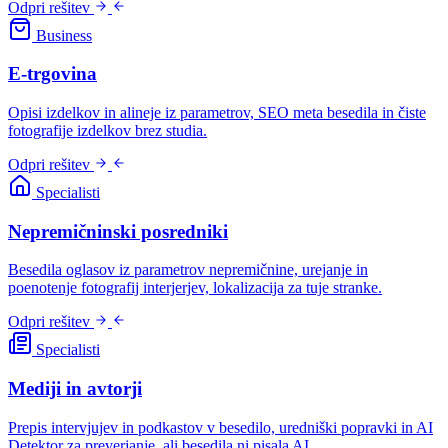
Odpri rešitev
Business
E-trgovina
Opisi izdelkov in alineje iz parametrov, SEO meta besedila in čiste
fotografije izdelkov brez studia.
Odpri rešitev
Specialisti
Nepremičninski posredniki
Besedila oglasov iz parametrov nepremičnine, urejanje in
poenotenje fotografij interjerjev, lokalizacija za tuje stranke.
Odpri rešitev
Specialisti
Mediji in avtorji
Prepis intervjujev in podkastov v besedilo, uredniški popravki in AI
Detektor za preverjanje, ali besedila ni pisala AI.