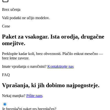
Brez učenja
Vaši podatki ne učijo modelov.
Cene
Paket za vsakogar. Ista orodja, drugačne
omejitve.
Preklopite kadar koli, brez obveznosti. Plačilo enkrat mesečno —
brez letne zaveze.
Imate vprašanja o naročnini?
Kontaktirajte nas
FAQ
Vprašanja, ki jih dobimo najpogosteje.
Nekaj manjka?
Pišite nam
.
Je brezplačni paket res brezplačen?