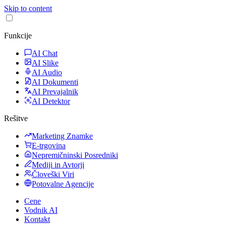
Skip to content
Funkcije
AI Chat
AI Slike
AI Audio
AI Dokumenti
AI Prevajalnik
AI Detektor
Rešitve
Marketing Znamke
E-trgovina
Nepremičninski Posredniki
Mediji in Avtorji
Človeški Viri
Potovalne Agencije
Cene
Vodnik AI
Kontakt