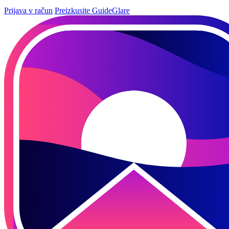
Prijava v račun
Preizkusite GuideGlare