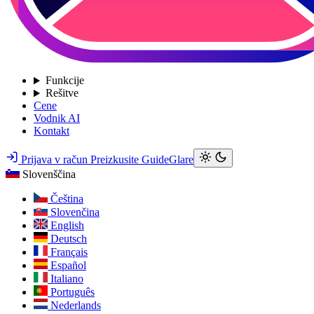
Funkcije
Rešitve
Cene
Vodnik AI
Kontakt
Prijava v račun
Preizkusite GuideGlare
Slovenščina
Čeština
Slovenčina
English
Deutsch
Français
Español
Italiano
Português
Nederlands