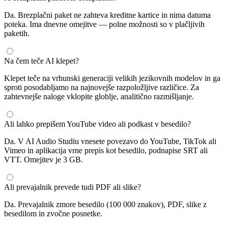
Da. Brezplačni paket ne zahteva kreditne kartice in nima datuma
poteka. Ima dnevne omejitve — polne možnosti so v plačljivih
paketih.
Na čem teče AI klepet?
Klepet teče na vrhunski generaciji velikih jezikovnih modelov in ga
sproti posodabljamo na najnovejše razpoložljive različice. Za
zahtevnejše naloge vklopite globlje, analitično razmišljanje.
Ali lahko prepišem YouTube video ali podkast v besedilo?
Da. V AI Audio Studiu vnesete povezavo do YouTube, TikTok ali
Vimeo in aplikacija vrne prepis kot besedilo, podnapise SRT ali
VTT. Omejitev je 3 GB.
Ali prevajalnik prevede tudi PDF ali slike?
Da. Prevajalnik zmore besedilo (100 000 znakov), PDF, slike z
besedilom in zvočne posnetke.