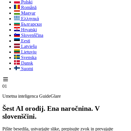
Polski
Română
Magyar
Ελληνικά
Български
Hrvatski
Slovenščina
Eesti
Latviešu
Lietuvių
Svenska
Dansk
Suomi
01
Umetna inteligenca GuideGlare
Šest AI orodij. Ena naročnina. V
slovenščini.
Pišite besedila, ustvarjajte slike, prepisujte zvok in prevajajte