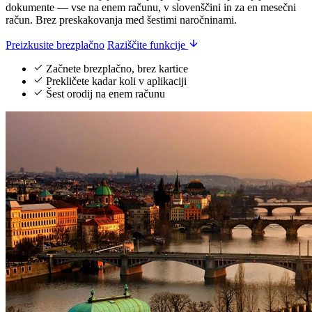
dokumente — vse na enem računu, v slovenščini in za en mesečni
račun. Brez preskakovanja med šestimi naročninami.
Preizkusite brezplačno
Raziščite funkcije
Začnete brezplačno, brez kartice
Prekličete kadar koli v aplikaciji
Šest orodij na enem računu