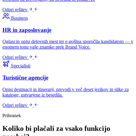
Odpri rešitev
Business
HR in zaposlovanje
Oglasi in opisi delovnih mest ter e-poštna sporočila kandidatom — v
enotnem tonu vaše znamke prek Brand Voice.
Odpri rešitev
Specialisti
Turistične agencije
Opisi destinacij in itinerarji, prevodi v več deset jezikov in slike za
kataloge, ustvarjene iz besedila.
Odpri rešitev
Prihranek
Koliko bi plačali za vsako funkcijo