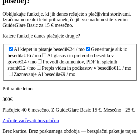
posebej?
Obkljukajte funkcije, ki jih danes rešujete s plačljivimi storitvami.
Izračunamo realni letni prihranek, če jih vse nadomestite z enim
GuideGlare Basic za 15 € mesečno.
Katere funkcije danes plačujete drugje?
AI klepet in pisanje besedil
€24
/ mo
Generiranje slik iz
besedila
€16
/ mo
AI glasovi in pretvorba besedila v
govor
€14
/ mo
Prevodi dokumentov, PDF in spletnih
strani
€12
/ mo
Prepis videa in podkastov v besedilo
€11
/ mo
Zaznavanje AI besedila
€9
/ mo
Prihranite letno
300
€
Plačujete 40 € mesečno. Z GuideGlare Basic 15 €. Mesečno −25 €.
Začnite varčevati brezplačno
Brez kartice. Brez poskusnega obdobja — brezplačni paket je trajen.