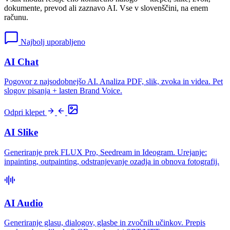
dokumente, prevod ali zaznavo AI. Vse v slovenščini, na enem
računu.
Najbolj uporabljeno
AI Chat
Pogovor z najsodobnejšo AI. Analiza PDF, slik, zvoka in videa. Pet
slogov pisanja + lasten Brand Voice.
Odpri klepet
AI Slike
Generiranje prek FLUX Pro, Seedream in Ideogram. Urejanje:
inpainting, outpainting, odstranjevanje ozadja in obnova fotografij.
AI Audio
Generiranje glasu, dialogov, glasbe in zvočnih učinkov. Prepis