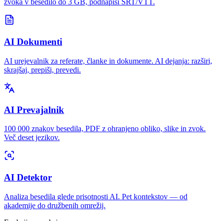
zvoka v besedilo do 3 GB, podnapisi SRT/VTT.
AI Dokumenti
AI urejevalnik za referate, članke in dokumente. AI dejanja: razširi,
skrajšaj, prepiši, prevedi.
AI Prevajalnik
100 000 znakov besedila, PDF z ohranjeno obliko, slike in zvok.
Več deset jezikov.
AI Detektor
Analiza besedila glede prisotnosti AI. Pet kontekstov — od
akademije do družbenih omrežij.