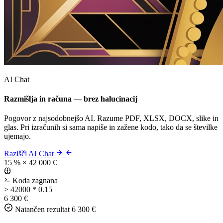
AI Chat
Razmišlja in računa — brez halucinacij
Pogovor z najsodobnejšo AI. Razume PDF, XLSX, DOCX, slike in
glas. Pri izračunih si sama napiše in zažene kodo, tako da se številke
ujemajo.
Razišči AI Chat
15 % × 42 000 €
Koda zagnana
>
42000 * 0.15
6 300 €
Natančen rezultat
6 300 €