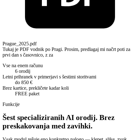
Prague_2025.pdf
Tukaj je PDF vodnik po Pragi. Prosim, predlagaj mi načrt poti za
prvi dan s časovnico, z začetkom ob 10:00.
Vse na enem računu
6
orodij
Letni prihranek v primerjavi s šestimi storitvami
do 850 €
Brez kartice, prekličete kadar koli
FREE paket
Funkcije
Šest specializiranih AI orodij. Brez
preskakovanja med zavihki.
Vsak modul rešuje eno konkretno nalogo — klepet, slike, zvok,