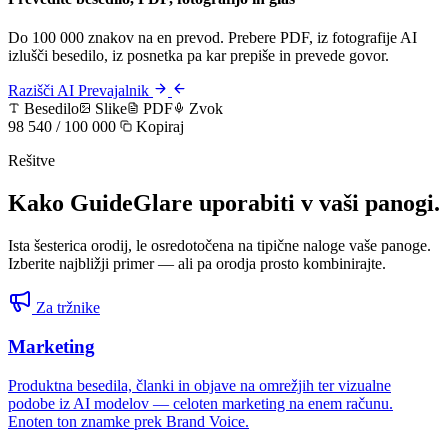
Do 100 000 znakov na en prevod. Prebere PDF, iz fotografije AI
izlušči besedilo, iz posnetka pa kar prepiše in prevede govor.
Razišči AI Prevajalnik
Besedilo
Slike
PDF
Zvok
98 540 / 100 000
Kopiraj
Rešitve
Kako GuideGlare uporabiti v vaši panogi.
Ista šesterica orodij, le osredotočena na tipične naloge vaše panoge.
Izberite najbližji primer — ali pa orodja prosto kombinirajte.
Za tržnike
Marketing
Produktna besedila, članki in objave na omrežjih ter vizualne
podobe iz AI modelov — celoten marketing na enem računu.
Enoten ton znamke prek Brand Voice.