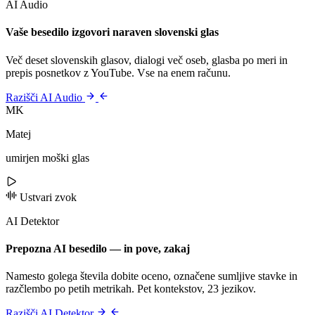
AI Audio
Vaše besedilo izgovori naraven slovenski glas
Več deset slovenskih glasov, dialogi več oseb, glasba po meri in
prepis posnetkov z YouTube. Vse na enem računu.
Razišči AI Audio
MK
Matej
umirjen moški glas
Ustvari zvok
AI Detektor
Prepozna AI besedilo — in pove, zakaj
Namesto golega števila dobite oceno, označene sumljive stavke in
razčlembo po petih metrikah. Pet kontekstov, 23 jezikov.
Razišči AI Detektor