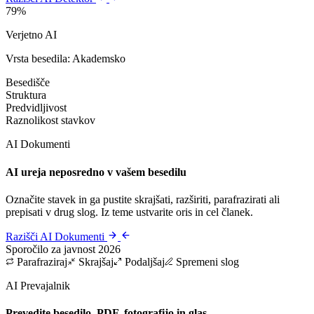
79%
Verjetno AI
Vrsta besedila: Akademsko
Besedišče
Struktura
Predvidljivost
Raznolikost stavkov
AI Dokumenti
AI ureja neposredno v vašem besedilu
Označite stavek in ga pustite skrajšati, razširiti, parafrazirati ali
prepisati v drug slog. Iz teme ustvarite oris in cel članek.
Razišči AI Dokumenti
Sporočilo za javnost 2026
Parafraziraj
Skrajšaj
Podaljšaj
Spremeni slog
AI Prevajalnik
Prevedite besedilo, PDF, fotografijo in glas