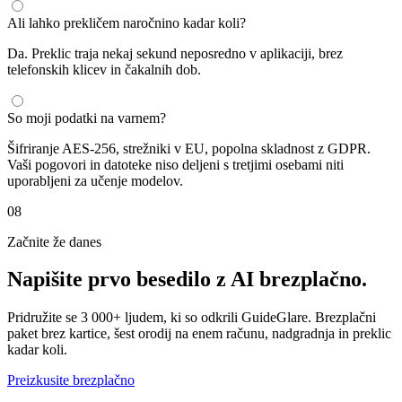
Ali lahko prekličem naročnino kadar koli?
Da. Preklic traja nekaj sekund neposredno v aplikaciji, brez
telefonskih klicev in čakalnih dob.
So moji podatki na varnem?
Šifriranje AES-256, strežniki v EU, popolna skladnost z GDPR.
Vaši pogovori in datoteke niso deljeni s tretjimi osebami niti
uporabljeni za učenje modelov.
08
Začnite že danes
Napišite prvo besedilo z AI
brezplačno
.
Pridružite se 3 000+ ljudem, ki so odkrili GuideGlare. Brezplačni
paket brez kartice, šest orodij na enem računu, nadgradnja in preklic
kadar koli.
Preizkusite brezplačno