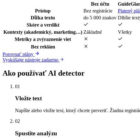
Bez účtu
GuideGla
Prístup
Bez registrácie
Platený pl
Dĺžka textu
do 5 000 znakov
Dlhšie text
Skóre a verdikt
Kontexty (akademický, marketing…)
Základné
Všetky
Metriky a zvýraznenie viet
Bez reklám
Porovnať plány
Vyskúšajte nástroje zadarmo
Ako používať AI detector
01
Vložte text
Napíšte alebo vložte text, ktorý chcete preveriť. Žiadna registrá
02
Spustite analýzu