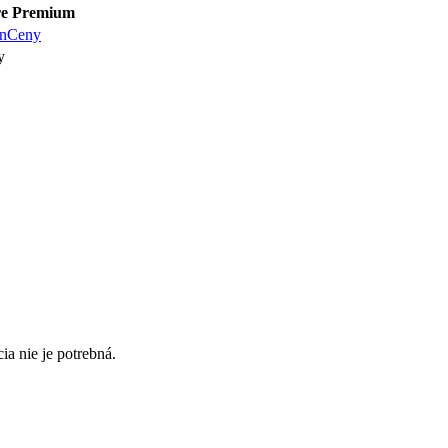
re Premium
án
Ceny
y
cia nie je potrebná.