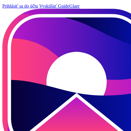
Prihlásiť sa do účtu
Vyskúšať GuideGlare