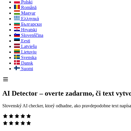
Polski
Română
Magyar
Ελληνικά
Български
Hrvatski
Slovenščina
Eesti
Latviešu
Lietuvių
Svenska
Dansk
Suomi
AI Detector – overte zadarmo, či text vytvo
Slovenský AI checker, ktorý odhadne, ako pravdepodobne text napísala 