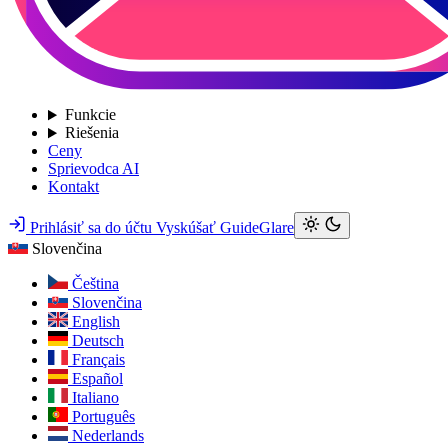
Funkcie
Riešenia
Ceny
Sprievodca AI
Kontakt
Prihlásiť sa do účtu
Vyskúšať GuideGlare
Slovenčina
Čeština
Slovenčina
English
Deutsch
Français
Español
Italiano
Português
Nederlands