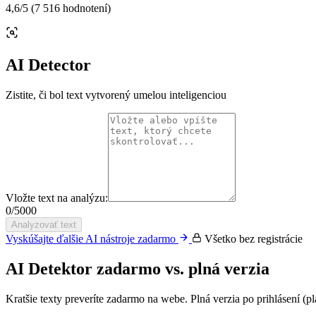
4,6
/5
(7 516 hodnotení)
AI Detector
Zistite, či bol text vytvorený umelou inteligenciou
Vložte text na analýzu:
0
/
5000
Analyzovať text
Vyskúšajte ďalšie AI nástroje zadarmo
Všetko bez registrácie
AI Detektor zadarmo vs. plná verzia
Kratšie texty preveríte zadarmo na webe. Plná verzia po prihlásení (pl