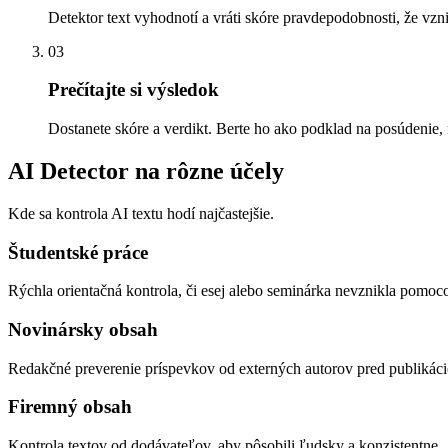
Detektor text vyhodnotí a vráti skóre pravdepodobnosti, že vz
03
Prečítajte si výsledok
Dostanete skóre a verdikt. Berte ho ako podklad na posúdenie,
AI Detector na rôzne účely
Kde sa kontrola AI textu hodí najčastejšie.
Študentské práce
Rýchla orientačná kontrola, či esej alebo seminárka nevznikla pomoc
Novinársky obsah
Redakčné preverenie príspevkov od externých autorov pred publikáci
Firemný obsah
Kontrola textov od dodávateľov, aby pôsobili ľudsky a konzistentne.