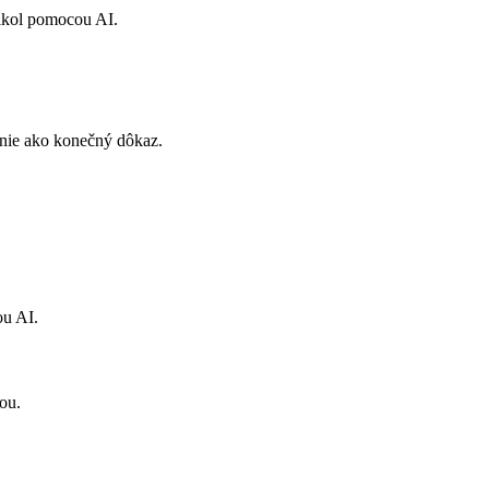
nikol pomocou AI.
 nie ako konečný dôkaz.
ou AI.
ou.