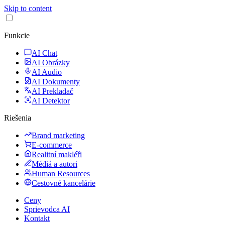
Skip to content
Funkcie
AI Chat
AI Obrázky
AI Audio
AI Dokumenty
AI Prekladač
AI Detektor
Riešenia
Brand marketing
E-commerce
Realitní makléři
Médiá a autori
Human Resources
Cestovné kancelárie
Ceny
Sprievodca AI
Kontakt