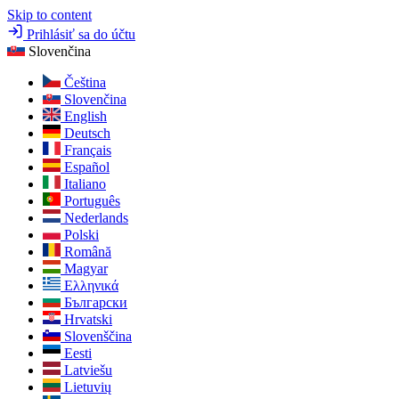
Skip to content
Prihlásiť sa do účtu
Slovenčina
Čeština
Slovenčina
English
Deutsch
Français
Español
Italiano
Português
Nederlands
Polski
Română
Magyar
Ελληνικά
Български
Hrvatski
Slovenščina
Eesti
Latviešu
Lietuvių