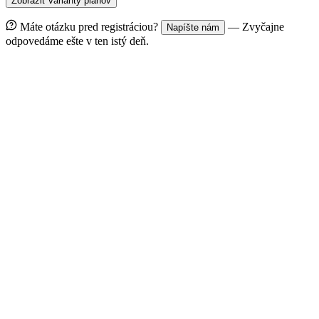
Zobraziť varianty plánov
Máte otázku pred registráciou?
— Zvyčajne
Napíšte nám
odpovedáme ešte v ten istý deň.