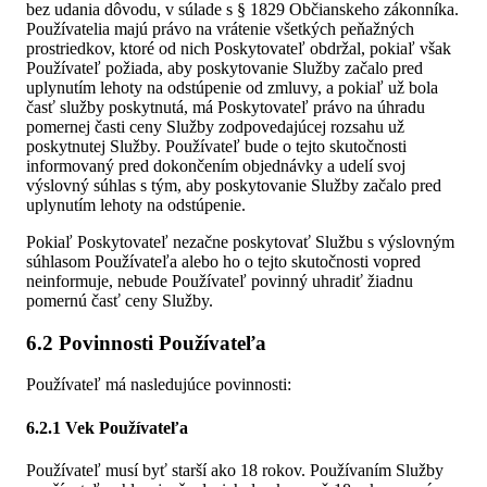
bez udania dôvodu, v súlade s § 1829 Občianskeho zákonníka.
Používatelia majú právo na vrátenie všetkých peňažných
prostriedkov, ktoré od nich Poskytovateľ obdržal, pokiaľ však
Používateľ požiada, aby poskytovanie Služby začalo pred
uplynutím lehoty na odstúpenie od zmluvy, a pokiaľ už bola
časť služby poskytnutá, má Poskytovateľ právo na úhradu
pomernej časti ceny Služby zodpovedajúcej rozsahu už
poskytnutej Služby. Používateľ bude o tejto skutočnosti
informovaný pred dokončením objednávky a udelí svoj
výslovný súhlas s tým, aby poskytovanie Služby začalo pred
uplynutím lehoty na odstúpenie.
Pokiaľ Poskytovateľ nezačne poskytovať Službu s výslovným
súhlasom Používateľa alebo ho o tejto skutočnosti vopred
neinformuje, nebude Používateľ povinný uhradiť žiadnu
pomernú časť ceny Služby.
6.2 Povinnosti Používateľa
Používateľ má nasledujúce povinnosti:
6.2.1 Vek Používateľa
Používateľ musí byť starší ako 18 rokov. Používaním Služby