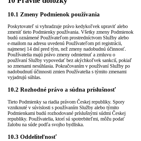
10 Právne doložky
10.1 Zmeny Podmienok používania
Poskytovateľ si vyhradzuje právo kedykoľvek upraviť alebo
zmeniť tieto Podmienky používania. Všetky zmeny Podmienok
budú oznámené Používateľom prostredníctvom Služby alebo
e-mailom na adresu uvedenú Používateľom pri registrácii,
najmenej 14 dní pred tým, než zmeny nadobudnú účinnosť.
Používatelia majú právo zmeny odmietnuť a zmluvu o
používaní Služby vypovedať bez akýchkoľvek sankcií, pokiaľ
so zmenami nesúhlasia. Pokračovaním v používaní Služby po
nadobudnutí účinnosti zmien Používatelia s týmito zmenami
vyjadrujú súhlas.
10.2 Rozhodné právo a súdna príslušnosť
Tieto Podmienky sa riadia právom Českej republiky. Spory
vzniknuté v súvislosti s používaním Služby alebo týmito
Podmienkami budú rozhodované príslušnými súdmi Českej
republiky. Používatelia, ktorí sú spotrebiteľmi, môžu podať
žalobu na súde podľa svojho bydliska.
10.3 Oddeliteľnosť