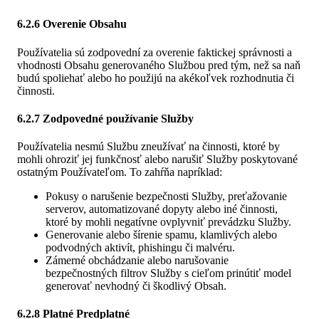
6.2.6 Overenie Obsahu
Používatelia sú zodpovední za overenie faktickej správnosti a
vhodnosti Obsahu generovaného Službou pred tým, než sa naň
budú spoliehať alebo ho použijú na akékoľvek rozhodnutia či
činnosti.
6.2.7 Zodpovedné používanie Služby
Používatelia nesmú Službu zneužívať na činnosti, ktoré by
mohli ohroziť jej funkčnosť alebo narušiť Služby poskytované
ostatným Používateľom. To zahŕňa napríklad:
Pokusy o narušenie bezpečnosti Služby, preťažovanie
serverov, automatizované dopyty alebo iné činnosti,
ktoré by mohli negatívne ovplyvniť prevádzku Služby.
Generovanie alebo šírenie spamu, klamlivých alebo
podvodných aktivít, phishingu či malvéru.
Zámerné obchádzanie alebo narušovanie
bezpečnostných filtrov Služby s cieľom prinútiť model
generovať nevhodný či škodlivý Obsah.
6.2.8 Platné Predplatné