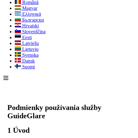
Română
Magyar
Ελληνικά
Български
Hrvatski
Slovenščina
Eesti
Latviešu
Lietuvių
Svenska
Dansk
Suomi
Podmienky používania služby
GuideGlare
1 Úvod