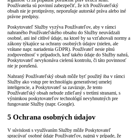
Používatelia sú povinní zabezpečiť, že ich Používateľský
obsah nie je protiprávny, neporušuje autorské práva alebo iné
právne predpisy.
Poskytovateľ Služby vyzýva Používateľov, aby v rámci
nahraného Používateľského obsahu do Služby neuvádzali
osobné, ani iné citlivé údaje, na ktoré by sa vzťahovali normy a
zákony týkajúce sa ochrany osobných údajov (nielen, ale
vrátane napr. nariadenia GDPR). Používateľ nesie plnú
zodpovednosť v prípadoch, keď takéto údaje do Služby nahrá,
Poskytovateľ nevykonáva cielenú kontrolu, či táto povinnosť
nie je porušená.
Nahraný Používateľský obsah môže byť použitý iba v rámci
Služby ako vstup pre technológiu generatívnej umelej
inteligencie, a Poskytovateľ sa zaväzuje, že tento
Používateľský obsah nebude zdieľaný s tretími stranami, s
výnimkou poskytovateľov technológií nevyhnutných pre
fungovanie Služby (napr. Google).
5 Ochrana osobných údajov
V súvislosti s využívaním Služby môže Poskytovateľ
spracúvať osobné údaje Používateľov, najmä v prípade, že