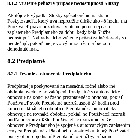
8.1.2 Vrátenie peňazí v prípade nedostupnosti Služby
Ak dôjde k výpadku Služby spôsobenému na strane
Poskytovateľa, ktorý trvá nepretržite dlhšie ako 48 hodín, má
Používateľ právo požadovať vrátenie pomernej časti
zaplateného Predplatného za dobu, kedy bola Služba
nedostupná. Náhrady alebo vrátenie peňazí za iné dôvody sa
neudeľujú, pokiaľ nie je vo výnimočných prípadoch
dohodnuté inak.
8.2 Predplatné
8.2.1 Trvanie a obnovenie Predplatného
Predplatné je poskytované na mesačné, ročné alebo iné
obdobia uvedené pri zakúpení. Predplatné sa automaticky
obnovuje na konci každého predplateného obdobia, pokiaľ
Používateľ svoje Predplatné nezruší aspoň 24 hodín pred
koncom aktuálneho obdobia. Predplatné sa automaticky
obnovuje na rovnaké obdobie, pokiaľ ho Používateľ nezruší
podľa pokynov nižšie. Používateľ je uzrozumený, že
obnovenie Predplatného je spojené s automatickým zaplatením
ceny za Predplatné z Platobného prostriedku, ktorý Používateľ
poskytol pri objednaní Predplatného Služby, prípadne