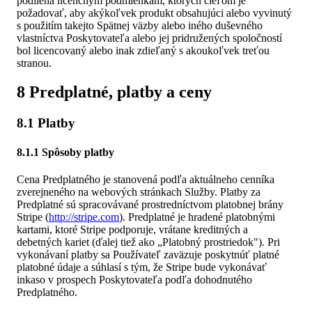
podlieha licenčným podmienkam, ktorých cieľom je
požadovať, aby akýkoľvek produkt obsahujúci alebo vyvinutý
s použitím takejto Spätnej väzby alebo iného duševného
vlastníctva Poskytovateľa alebo jej pridružených spoločností
bol licencovaný alebo inak zdieľaný s akoukoľvek treťou
stranou.
8 Predplatné, platby a ceny
8.1 Platby
8.1.1 Spôsoby platby
Cena Predplatného je stanovená podľa aktuálneho cenníka
zverejneného na webových stránkach Služby. Platby za
Predplatné sú spracovávané prostredníctvom platobnej brány
Stripe (
http://stripe.com
). Predplatné je hradené platobnými
kartami, ktoré Stripe podporuje, vrátane kreditných a
debetných kariet (ďalej tiež ako „Platobný prostriedok"). Pri
vykonávaní platby sa Používateľ zaväzuje poskytnúť platné
platobné údaje a súhlasí s tým, že Stripe bude vykonávať
inkaso v prospech Poskytovateľa podľa dohodnutého
Predplatného.