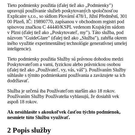
Tieto podmienky použitia (ďalej tiež ako „Podmienky")
upravujú používanie služieb poskytovaných spoločnosťou
Explicaire s.r.o., so sídlom Plovární 478/1, Jižní Předměstí, 301
00 Plzeň, IČ: 19890770, zapísanou v obchodnom registri pod
spisovou značkou C 44440/KSPL vedenom Krajským súdom
v Plzni (ďalej tiež ako „Poskytovateľ, my"). Táto služba, pod
názvom "GuideGlare" (ďalej tiež ako „Služba"), zahŕňa okrem
iného využitie experimentálnej technológie generatívnej umelej
inteligencie).
Tieto podmienky použitia Služby sú právnou dohodou medzi
Poskytovateľom a vami, fyzickou alebo právnickou osobou
(ďalej tiež ako „Používateľ, vy, vás, váš"). Používaním Služby
súhlasíte s týmito podmienkami používania a zaväzujete sa ich
dodržiavať.
Služba je určená iba Používateľom starším ako 18 rokov.
Používaním Služby Používatelia vyhlasujú, že dosiahli vek
aspoň 18 rokov.
Ak nesúhlasíte s akoukoľvek časťou týchto podmienok,
nesmiete túto Službu využívať.
2 Popis služby