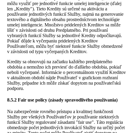
môžu využiť pre jednotlivé funkcie umelej inteligencie (ďalej
len „Kredity"). Tieto Kredity sú určené na aktiváciu a
používanie jednotlivých funkcií Služby, najmä na generovanie
textového a digitálneho obsahu prostredníctvom technológie
umelej inteligencie. Množstvo pridelených Kreditov sa môže
líšiť v závislosti od druhu Predplatného. Pri používaní
vybraných funkcií Služby sa jednotlivé Kredity odpočítavajú.
Pokiaľ dôjde k vyčerpaniu pridelených Kreditov
Používateľom, môžu byť niektoré funkcie Služby obmedzené
v závislosti od typu vyčerpaných Kreditov.
Kredity sa obnovujú na začiatku každého predplateného
obdobia a nemožno ich previesť do ďalšieho obdobia, pokiaľ
neboli vyčerpané. Informácie o percentuálnom využití Kreditov
v aktuálnom období nájde Používateľ v grafickom rozhraní
Služby, prípadne ich môže získať dopytom na používateľskú
podporu.
8.5.2 Fair use policy (zásady spravodlivého používania)
Na zabezpečenie rovného prístupu a kvalitnej funkčnosti
Služby pre všetkých Používateľov je používanie niektorých
funkcií Služby regulované zásadami "fair use". Táto regulácia
obmedzuje počet jednotlivých invokácií Služby na určitý počet
za minútu. Tento počet môže Používateľ zistiť dopytom na