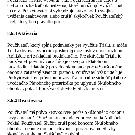
cieľom obchádzať obmedzenia, ktoré umožňujú využiť Trial
iba raz. Poskytovateľ si vyhradzuje právo podľa svojho
uváženia deaktivovať alebo zrušiť akýkoľvek Používateľský
účet, ktorý toto pravidlo poruší.
8.6.3 Aktivácia
Používateľ, ktorý spĺňa podmienky pre využitie Trialu, si môže
Trial aktivovať výberom príslušnej možnosti v rámci rozhrania
Aplikácie pri zakladaní predplatného. Pre aktiváciu Trialu je
používateľ povinný zadať údaje o svojom Platobnom
prostriedku. Platobný prostriedok nebude počas Skúšobného
obdobia zaťažený žiadnou platbou. Používateľ však udeľuje
Poskytovateľovi právo autorizovať a prípadne strhnúť platbu z
uvedeného Platobného prostriedku po uplynutí Skúšobného
obdobia, pokiaľ Používateľ dovtedy Službu nezruší.
8.6.4 Deaktivácia
Používateľ má právo kedykoľvek počas Skúšobného obdobia
bezplatne zrušiť Službu prostredníctvom rozhrania Aplikácie.
Pokiaľ Používateľ Službu zruší pred koncom Skúšobného
obdobia, nebude mu nič účtované a poskytovanie Služby
skončí po uplynutí Skúšobného obdobia.