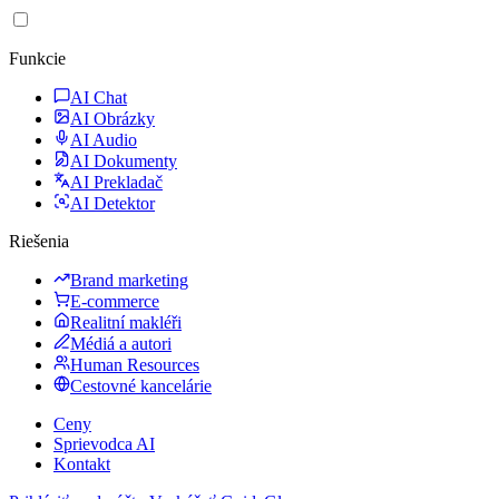
Funkcie
AI Chat
AI Obrázky
AI Audio
AI Dokumenty
AI Prekladač
AI Detektor
Riešenia
Brand marketing
E-commerce
Realitní makléři
Médiá a autori
Human Resources
Cestovné kancelárie
Ceny
Sprievodca AI
Kontakt