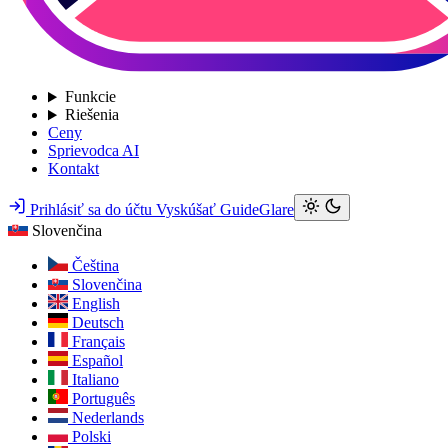
Funkcie
Riešenia
Ceny
Sprievodca AI
Kontakt
Prihlásiť sa do účtu
Vyskúšať GuideGlare
Slovenčina
Čeština
Slovenčina
English
Deutsch
Français
Español
Italiano
Português
Nederlands
Polski