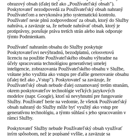
obrazový obsah (ďalej tiež ako „Používateľský obsah").
Poskytovateľ nezodpovedá za Používateľský obsah nahraný
Používateľom a nevykonáva jeho systematickú kontrolu.
Používateľ nesie plnú zodpovednosť za obsah, ktorý do Služby
nahráva, a zaväzuje sa, že nebude nahrávať obsah, ktorý je
protiprávny, porušuje práva tretích strán alebo inak odporuje
týmto Podmienkam.
Používateľ nahraním obsahu do Služby poskytuje
Poskytovateľovi nevýhradnú, bezodplatnú, celosvetovú
licenciu na použitie Používateľského obsahu výhradne na
účely spracovania technológiou generatívnej umelej
inteligencie, zobrazovania Používateľského obsahu v Službe,
vrátane jeho využitia ako vstupu pre ďalšie generovanie obsahu
(ďalej tiež ako „Vstup"). Poskytovateľ sa zaväzuje, že
Používateľský obsah nebude ďalej oznamovaný tretím stranám,
okrem poskytovateľov technológie veľkých jazykových
modelov (napr. Google), ktorí sú nevyhnutní pre fungovanie
Služby. Používateľ berie na vedomie, že všetok Používateľský
obsah nahraný do Služby môže byť využitý ako vstup pre
generatívnu technológiu, a týmto súhlasí s jeho spracovaním v
rámci Služby.
Poskytovateľ Služby nebude Používateľský obsah využívať
iným spôsobom, než je popísané vyššie, a zaväzuje sa