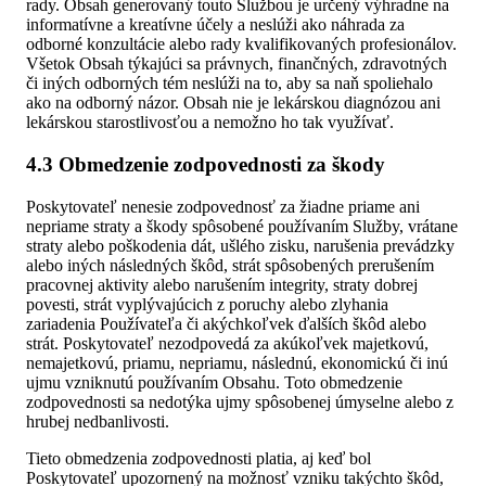
rady. Obsah generovaný touto Službou je určený výhradne na
informatívne a kreatívne účely a neslúži ako náhrada za
odborné konzultácie alebo rady kvalifikovaných profesionálov.
Všetok Obsah týkajúci sa právnych, finančných, zdravotných
či iných odborných tém neslúži na to, aby sa naň spoliehalo
ako na odborný názor. Obsah nie je lekárskou diagnózou ani
lekárskou starostlivosťou a nemožno ho tak využívať.
4.3 Obmedzenie zodpovednosti za škody
Poskytovateľ nenesie zodpovednosť za žiadne priame ani
nepriame straty a škody spôsobené používaním Služby, vrátane
straty alebo poškodenia dát, ušlého zisku, narušenia prevádzky
alebo iných následných škôd, strát spôsobených prerušením
pracovnej aktivity alebo narušením integrity, straty dobrej
povesti, strát vyplývajúcich z poruchy alebo zlyhania
zariadenia Používateľa či akýchkoľvek ďalších škôd alebo
strát. Poskytovateľ nezodpovedá za akúkoľvek majetkovú,
nemajetkovú, priamu, nepriamu, následnú, ekonomickú či inú
ujmu vzniknutú používaním Obsahu. Toto obmedzenie
zodpovednosti sa nedotýka ujmy spôsobenej úmyselne alebo z
hrubej nedbanlivosti.
Tieto obmedzenia zodpovednosti platia, aj keď bol
Poskytovateľ upozornený na možnosť vzniku takýchto škôd,