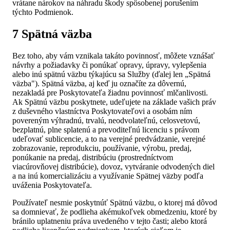
vrátane nárokov na náhradu škody spôsobenej porušením
týchto Podmienok.
7 Spätná väzba
Bez toho, aby vám vznikala takáto povinnosť, môžete vznášať
návrhy a požiadavky či ponúkať opravy, úpravy, vylepšenia
alebo inú spätnú väzbu týkajúcu sa Služby (ďalej len „Spätná
väzba"). Spätná väzba, aj keď ju označíte za dôvernú,
nezakladá pre Poskytovateľa žiadnu povinnosť mlčanlivosti.
Ak Spätnú väzbu poskytnete, udeľujete na základe vašich práv
z duševného vlastníctva Poskytovateľovi a osobám ním
povereným výhradnú, trvalú, neodvolateľnú, celosvetovú,
bezplatnú, plne splatenú a prevoditeľnú licenciu s právom
udeľovať sublicencie, a to na verejné predvádzanie, verejné
zobrazovanie, reprodukciu, používanie, výrobu, predaj,
ponúkanie na predaj, distribúciu (prostredníctvom
viacúrovňovej distribúcie), dovoz, vytváranie odvodených diel
a na inú komercializáciu a využívanie Spätnej väzby podľa
uváženia Poskytovateľa.
Používateľ nesmie poskytnúť Spätnú väzbu, o ktorej má dôvod
sa domnievať, že podlieha akémukoľvek obmedzeniu, ktoré by
bránilo uplatneniu práva uvedeného v tejto časti; alebo ktorá