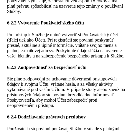
používateľ vyhlasuje, že dosiahol vek aspoň 18 rokov a má
plnú právnu spôsobilosť na uzavretie tejto zmluvy o používaní
Služby.
6.2.2 Vytvorenie Používateľského účtu
Pre prístup k Službe je nutné vytvoriť si Používateľský účet
(ďalej tiež ako Účet). Pri registrácii ste povinní poskytnúť
presné, aktuálne a úplné informácie, vrátane svojho mena a
platnej e-mailovej adresy. Poskytnuté údaje slúžia na overenie
vašej identity a na zabezpečenie bezpečného prístupu k Službe.
6.2.3 Zodpovednosť za bezpečnosť účtu
Ste plne zodpovední za uchovanie dôvernosti prístupových
údajov k svojmu Účtu, vrátane hesla, a za všetky aktivity
vykonávané pod vaším Účtom. V prípade straty alebo zneužitia
prístupových údajov ste povinní bezodkladne informovať
Poskytovateľa, aby mohol Účet zabezpečiť proti
neoprávnenému prístupu.
6.2.4 Dodržiavanie právnych predpisov
Používatelia sú povinní používať Službu v súlade s platnými