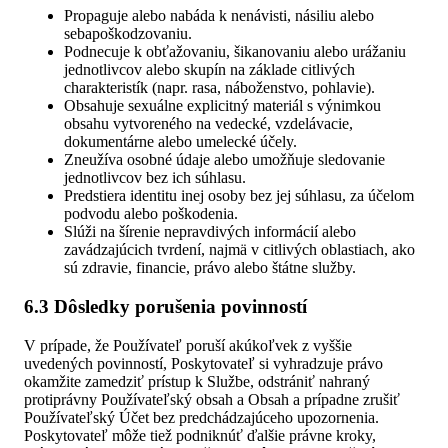
Propaguje alebo nabáda k nenávisti, násiliu alebo
sebapoškodzovaniu.
Podnecuje k obťažovaniu, šikanovaniu alebo urážaniu
jednotlivcov alebo skupín na základe citlivých
charakteristík (napr. rasa, náboženstvo, pohlavie).
Obsahuje sexuálne explicitný materiál s výnimkou
obsahu vytvoreného na vedecké, vzdelávacie,
dokumentárne alebo umelecké účely.
Zneužíva osobné údaje alebo umožňuje sledovanie
jednotlivcov bez ich súhlasu.
Predstiera identitu inej osoby bez jej súhlasu, za účelom
podvodu alebo poškodenia.
Slúži na šírenie nepravdivých informácií alebo
zavádzajúcich tvrdení, najmä v citlivých oblastiach, ako
sú zdravie, financie, právo alebo štátne služby.
6.3 Dôsledky porušenia povinností
V prípade, že Používateľ poruší akúkoľvek z vyššie
uvedených povinností, Poskytovateľ si vyhradzuje právo
okamžite zamedziť prístup k Službe, odstrániť nahraný
protiprávny Používateľský obsah a Obsah a prípadne zrušiť
Používateľský Účet bez predchádzajúceho upozornenia.
Poskytovateľ môže tiež podniknúť ďalšie právne kroky,