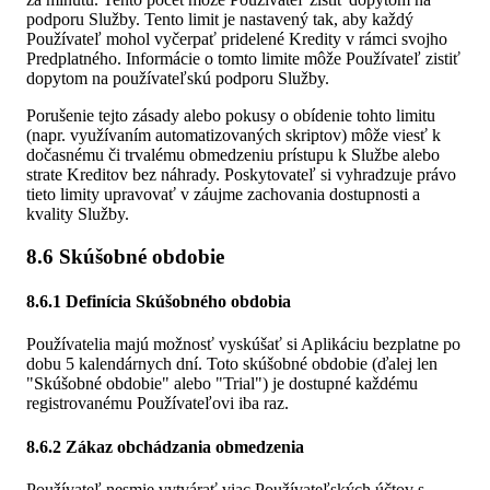
podporu Služby. Tento limit je nastavený tak, aby každý
Používateľ mohol vyčerpať pridelené Kredity v rámci svojho
Predplatného. Informácie o tomto limite môže Používateľ zistiť
dopytom na používateľskú podporu Služby.
Porušenie tejto zásady alebo pokusy o obídenie tohto limitu
(napr. využívaním automatizovaných skriptov) môže viesť k
dočasnému či trvalému obmedzeniu prístupu k Službe alebo
strate Kreditov bez náhrady. Poskytovateľ si vyhradzuje právo
tieto limity upravovať v záujme zachovania dostupnosti a
kvality Služby.
8.6 Skúšobné obdobie
8.6.1 Definícia Skúšobného obdobia
Používatelia majú možnosť vyskúšať si Aplikáciu bezplatne po
dobu 5 kalendárnych dní. Toto skúšobné obdobie (ďalej len
"Skúšobné obdobie" alebo "Trial") je dostupné každému
registrovanému Používateľovi iba raz.
8.6.2 Zákaz obchádzania obmedzenia
Používateľ nesmie vytvárať viac Používateľských účtov s