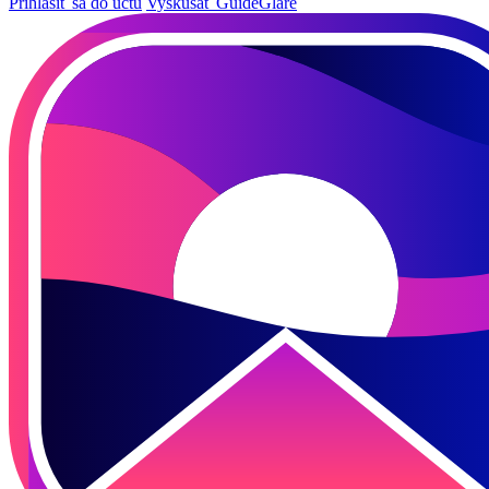
Prihlásiť sa do účtu
Vyskúšať GuideGlare