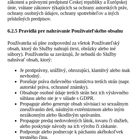
zákonmi a právnymi predpismi Českej republiky a Európskej
únie, vrátane zákonov týkajúcich sa ochrany autorských práv,
ochrany osobných údajov, ochrany spotrebiteľov a iných
príslušných predpisov.
6.2.5 Pravidlá pre nahrávanie Používateľského obsahu
Používatelia sú plne zodpovední za všetok Používateľský
obsah, ktorý do Služby nahrajú (text, obrázky alebo iné
súbory). Používatelia sa zaväzujú, že nebudú do Služby
nahrávať obsah, ktorý:
Je protiprávny, urážlivý, ohrozujúci, klamlivý alebo inak
nevhodný.
Porušuje práva duševného vlastníctva tretích strán (napr.
autorské práva, ochranné známky).
Obsahuje osobné údaje tretích strán bez ich výslovného
súhlasu alebo nie je v súlade s GDPR.
Propaguje alebo generuje obsah súvisiaci so sexuálnym
zneužívaním detí, násilným extrémizmom alebo iným
nezákonným alebo škodlivým správaním.
Propaguje predaj nedovolených látok, tovaru či služieb,
alebo poskytuje návody na ich výrobu či získanie.
Podporuje alebo podnecuje k páchaniu akéhokoľvek
trestného činu.