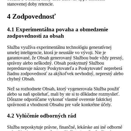
stanovenej doby retencie.
4 Zodpovednosť
4.1 Experimentálna povaha a obmedzenie
zodpovednosti za obsah
Služba využíva experimentálnu technológiu generatívnej
umelej inteligencie, ktorá je neustále vo vývoji. Nie je
garantované, že Obsah generovaný Službou bude vždy presný,
správny alebo neškodný. Obsah poskytnutý Službou
nepredstavuje názory Poskytovateľa a Poskytovateľ nepreberá
žiadnu zodpovednosť za akýkoľvek nevhodný, nepresný alebo
chybný Obsah.
Než sa rozhodnete Obsah, ktorý vygenerovala Služba použiť
alebo sa naň spoliehať, mali by ste si to dôkladne rozmyslieť.
Dôrazne odporúčame vykonať vlastné overenie faktickej
správnosti a vhodnosti Obsahu pre vaše konkrétne účely.
4.2 Vylúčenie odborných rád
Služba neposkytuje právne, finančné, lekárske ani iné odborné