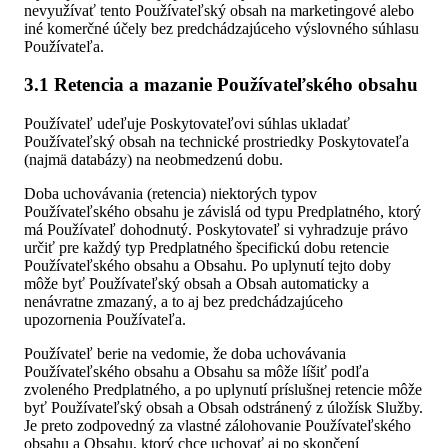
nevyužívať tento Používateľský obsah na marketingové alebo
iné komerčné účely bez predchádzajúceho výslovného súhlasu
Používateľa.
3.1 Retencia a mazanie Používateľského obsahu
Používateľ udeľuje Poskytovateľovi súhlas ukladať
Používateľský obsah na technické prostriedky Poskytovateľa
(najmä databázy) na neobmedzenú dobu.
Doba uchovávania (retencia) niektorých typov
Používateľského obsahu je závislá od typu Predplatného, ktorý
má Používateľ dohodnutý. Poskytovateľ si vyhradzuje právo
určiť pre každý typ Predplatného špecifickú dobu retencie
Používateľského obsahu a Obsahu. Po uplynutí tejto doby
môže byť Používateľský obsah a Obsah automaticky a
nenávratne zmazaný, a to aj bez predchádzajúceho
upozornenia Používateľa.
Používateľ berie na vedomie, že doba uchovávania
Používateľského obsahu a Obsahu sa môže líšiť podľa
zvoleného Predplatného, a po uplynutí príslušnej retencie môže
byť Používateľský obsah a Obsah odstránený z úložísk Služby.
Je preto zodpovedný za vlastné zálohovanie Používateľského
obsahu a Obsahu, ktorý chce uchovať aj po skončení