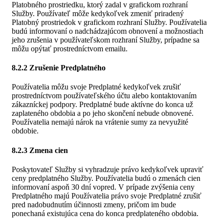
Platobného prostriedku, ktorý zadal v grafickom rozhraní
Služby. Používateľ môže kedykoľvek zmeniť priradený
Platobný prostriedok v grafickom rozhraní Služby. Používatelia
budú informovaní o nadchádzajúcom obnovení a možnostiach
jeho zrušenia v používateľskom rozhraní Služby, prípadne sa
môžu opýtať prostredníctvom emailu.
8.2.2 Zrušenie Predplatného
Používatelia môžu svoje Predplatné kedykoľvek zrušiť
prostredníctvom používateľského účtu alebo kontaktovaním
zákazníckej podpory. Predplatné bude aktívne do konca už
zaplateného obdobia a po jeho skončení nebude obnovené.
Používatelia nemajú nárok na vrátenie sumy za nevyužité
obdobie.
8.2.3 Zmena cien
Poskytovateľ Služby si vyhradzuje právo kedykoľvek upraviť
ceny predplatného Služby. Používatelia budú o zmenách cien
informovaní aspoň 30 dní vopred. V prípade zvýšenia ceny
Predplatného majú Používatelia právo svoje Predplatné zrušiť
pred nadobudnutím účinnosti zmeny, pričom im bude
ponechaná existujúca cena do konca predplateného obdobia.