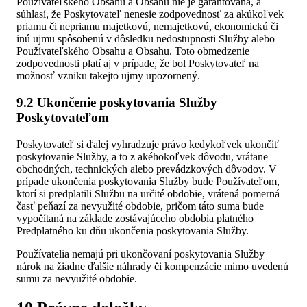
Používateľského Obsahu a Obsahu nie je garantovaná, a
súhlasí, že Poskytovateľ nenesie zodpovednosť za akúkoľvek
priamu či nepriamu majetkovú, nemajetkovú, ekonomickú či
inú ujmu spôsobenú v dôsledku nedostupnosti Služby alebo
Používateľského Obsahu a Obsahu. Toto obmedzenie
zodpovednosti platí aj v prípade, že bol Poskytovateľ na
možnosť vzniku takejto ujmy upozornený.
9.2 Ukončenie poskytovania Služby
Poskytovateľom
Poskytovateľ si ďalej vyhradzuje právo kedykoľvek ukončiť
poskytovanie Služby, a to z akéhokoľvek dôvodu, vrátane
obchodných, technických alebo prevádzkových dôvodov. V
prípade ukončenia poskytovania Služby bude Používateľom,
ktorí si predplatili Službu na určité obdobie, vrátená pomerná
časť peňazí za nevyužité obdobie, pričom táto suma bude
vypočítaná na základe zostávajúceho obdobia platného
Predplatného ku dňu ukončenia poskytovania Služby.
Používatelia nemajú pri ukončovaní poskytovania Služby
nárok na žiadne ďalšie náhrady či kompenzácie mimo uvedenú
sumu za nevyužité obdobie.