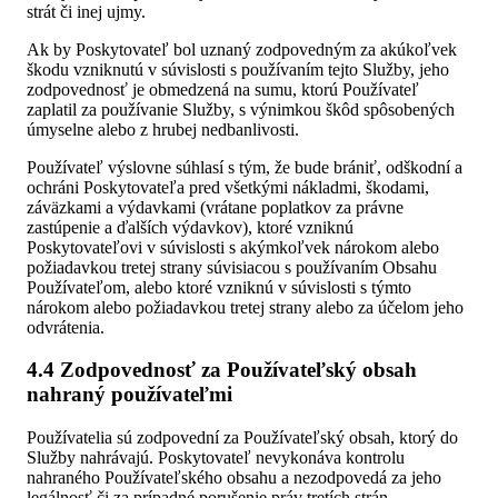
strát či inej ujmy.
Ak by Poskytovateľ bol uznaný zodpovedným za akúkoľvek
škodu vzniknutú v súvislosti s používaním tejto Služby, jeho
zodpovednosť je obmedzená na sumu, ktorú Používateľ
zaplatil za používanie Služby, s výnimkou škôd spôsobených
úmyselne alebo z hrubej nedbanlivosti.
Používateľ výslovne súhlasí s tým, že bude brániť, odškodní a
ochráni Poskytovateľa pred všetkými nákladmi, škodami,
záväzkami a výdavkami (vrátane poplatkov za právne
zastúpenie a ďalších výdavkov), ktoré vzniknú
Poskytovateľovi v súvislosti s akýmkoľvek nárokom alebo
požiadavkou tretej strany súvisiacou s používaním Obsahu
Používateľom, alebo ktoré vzniknú v súvislosti s týmto
nárokom alebo požiadavkou tretej strany alebo za účelom jeho
odvrátenia.
4.4 Zodpovednosť za Používateľský obsah
nahraný používateľmi
Používatelia sú zodpovední za Používateľský obsah, ktorý do
Služby nahrávajú. Poskytovateľ nevykonáva kontrolu
nahraného Používateľského obsahu a nezodpovedá za jeho
legálnosť či za prípadné porušenie práv tretích strán.