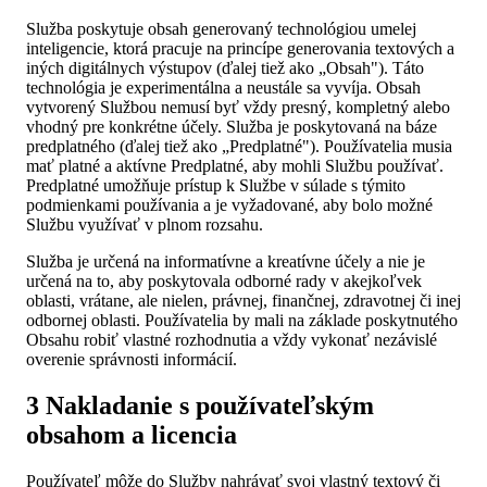
Služba poskytuje obsah generovaný technológiou umelej
inteligencie, ktorá pracuje na princípe generovania textových a
iných digitálnych výstupov (ďalej tiež ako „Obsah"). Táto
technológia je experimentálna a neustále sa vyvíja. Obsah
vytvorený Službou nemusí byť vždy presný, kompletný alebo
vhodný pre konkrétne účely. Služba je poskytovaná na báze
predplatného (ďalej tiež ako „Predplatné"). Používatelia musia
mať platné a aktívne Predplatné, aby mohli Službu používať.
Predplatné umožňuje prístup k Službe v súlade s týmito
podmienkami používania a je vyžadované, aby bolo možné
Službu využívať v plnom rozsahu.
Služba je určená na informatívne a kreatívne účely a nie je
určená na to, aby poskytovala odborné rady v akejkoľvek
oblasti, vrátane, ale nielen, právnej, finančnej, zdravotnej či inej
odbornej oblasti. Používatelia by mali na základe poskytnutého
Obsahu robiť vlastné rozhodnutia a vždy vykonať nezávislé
overenie správnosti informácií.
3 Nakladanie s používateľským
obsahom a licencia
Používateľ môže do Služby nahrávať svoj vlastný textový či