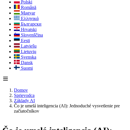
Polski
Română
Magyar
Ελληνικά
Български
Hrvatski
Slovenščina
Eesti
Latviešu
Lietuvių
Svenska
Dansk
Suomi
Domov
Sprievodca
Základy AI
Čo je umelá inteligencia (AI): Jednoduché vysvetlenie pre
začiatočníkov