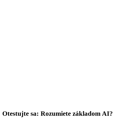
Urobte si vlastný obrázok
Najrýchlejší spôsob, ako pochopiť, čo AI je: položiť jej
prvú otázku. AI Chat GuideGlare funguje po
slovensky, priamo v prehliadači a bez zložitého
nastavovania.
→ Otvoriť AI Chat GuideGlare
Otestujte sa: Rozumiete základom AI?