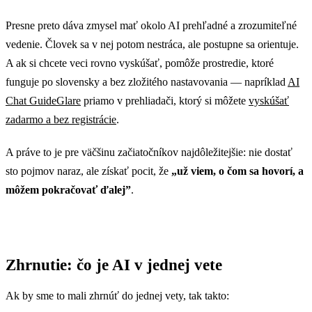
Presne preto dáva zmysel mať okolo AI prehľadné a zrozumiteľné
vedenie. Človek sa v nej potom nestráca, ale postupne sa orientuje.
A ak si chcete veci rovno vyskúšať, pomôže prostredie, ktoré
funguje po slovensky a bez zložitého nastavovania — napríklad
AI
Chat GuideGlare
priamo v prehliadači, ktorý si môžete
vyskúšať
zadarmo a bez registrácie
.
A práve to je pre väčšinu začiatočníkov najdôležitejšie: nie dostať
sto pojmov naraz, ale získať pocit, že
„už viem, o čom sa hovorí, a
môžem pokračovať ďalej”
.
Zhrnutie: čo je AI v jednej vete
Ak by sme to mali zhrnúť do jednej vety, tak takto: