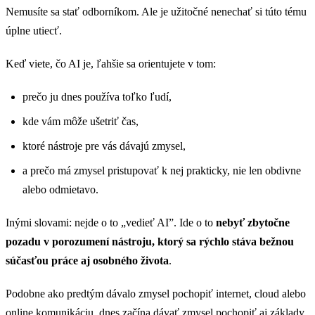
Nemusíte sa stať odborníkom. Ale je užitočné nenechať si túto tému
úplne utiecť.
Keď viete, čo AI je, ľahšie sa orientujete v tom:
prečo ju dnes používa toľko ľudí,
kde vám môže ušetriť čas,
ktoré nástroje pre vás dávajú zmysel,
a prečo má zmysel pristupovať k nej prakticky, nie len obdivne
alebo odmietavo.
Inými slovami: nejde o to „vedieť AI”. Ide o to
nebyť zbytočne
pozadu v porozumení nástroju, ktorý sa rýchlo stáva bežnou
súčasťou práce aj osobného života
.
Podobne ako predtým dávalo zmysel pochopiť internet, cloud alebo
online komunikáciu, dnes začína dávať zmysel pochopiť aj základy