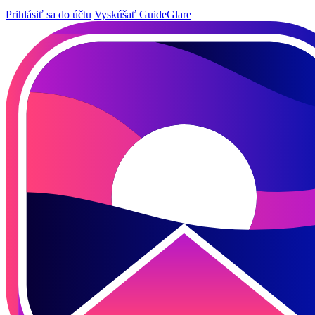
Prihlásiť sa do účtu
Vyskúšať GuideGlare