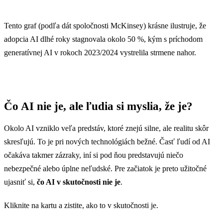
Vývoj globálnej adopcie AI vo firmách (%)
Tento graf (podľa dát spoločnosti McKinsey) krásne ilustruje, že
Vývoj globálnej adopcie AI vo firmách (%)
adopcia AI dlhé roky stagnovala okolo 50 %, kým s príchodom
2020
50
generatívnej AI v rokoch 2023/2024 vystrelila strmene nahor.
2021
56
2022
50
Čo AI nie je, ale ľudia si myslia, že je?
2023
55
Okolo AI vzniklo veľa predstáv, ktoré znejú silne, ale realitu skôr
2024
72
skresľujú. To je pri nových technológiách bežné. Časť ľudí od AI
očakáva takmer zázraky, iní si pod ňou predstavujú niečo
nebezpečné alebo úplne neľudské. Pre začiatok je preto užitočné
ujasniť si,
čo AI v skutočnosti nie je
.
Kliknite na kartu a zistite, ako to v skutočnosti je.