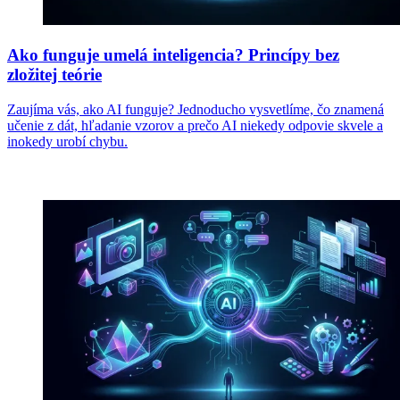
Ako funguje umelá inteligencia? Princípy bez
zložitej teórie
Zaujíma vás, ako AI funguje? Jednoducho vysvetlíme, čo znamená
učenie z dát, hľadanie vzorov a prečo AI niekedy odpovie skvele a
inokedy urobí chybu.