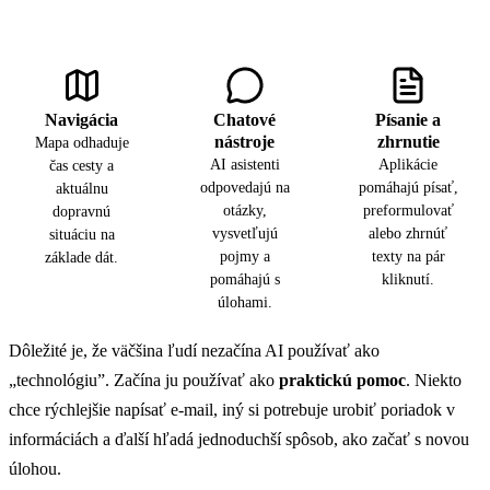
Navigácia
Chatové
Písanie a
nástroje
zhrnutie
Mapa odhaduje
AI asistenti
Aplikácie
čas cesty a
odpovedajú na
pomáhajú písať,
aktuálnu
otázky,
preformulovať
dopravnú
vysvetľujú
alebo zhrnúť
situáciu na
pojmy a
texty na pár
základe dát.
pomáhajú s
kliknutí.
úlohami.
Dôležité je, že väčšina ľudí nezačína AI používať ako
„technológiu”. Začína ju používať ako
praktickú pomoc
. Niekto
chce rýchlejšie napísať e-mail, iný si potrebuje urobiť poriadok v
informáciách a ďalší hľadá jednoduchší spôsob, ako začať s novou
úlohou.