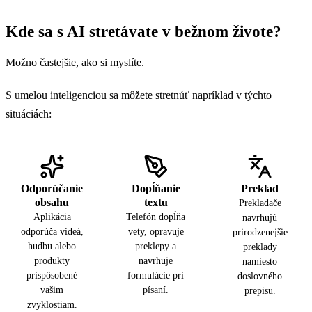
Zvažujú prepúšťanie
33
Kde sa s AI stretávate v bežnom živote?
Plánujú nábor na AI pozície
78
Možno častejšie, ako si myslíte.
S umelou inteligenciou sa môžete stretnúť napríklad v týchto
situáciách:
Odporúčanie
Dopĺňanie
Preklad
obsahu
textu
Prekladače
Aplikácia
Telefón dopĺňa
navrhujú
odporúča videá,
vety, opravuje
prirodzenejšie
hudbu alebo
preklepy a
preklady
produkty
navrhuje
namiesto
prispôsobené
formulácie pri
doslovného
vašim
písaní.
prepisu.
zvyklostiam.