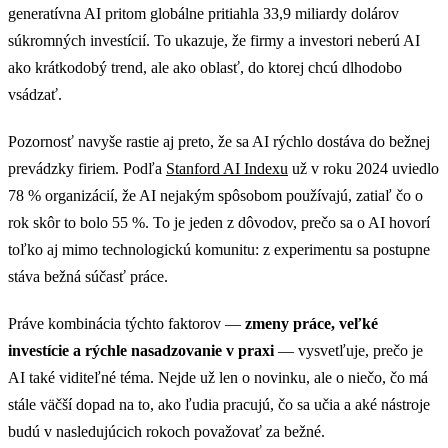
generatívna AI pritom globálne pritiahla 33,9 miliardy dolárov
súkromných investícií. To ukazuje, že firmy a investori neberú AI
ako krátkodobý trend, ale ako oblasť, do ktorej chcú dlhodobo
vsádzať.
Pozornosť navyše rastie aj preto, že sa AI rýchlo dostáva do bežnej
prevádzky firiem. Podľa
Stanford AI Indexu
už v roku 2024 uviedlo
78 % organizácií, že AI nejakým spôsobom používajú, zatiaľ čo o
rok skôr to bolo 55 %. To je jeden z dôvodov, prečo sa o AI hovorí
toľko aj mimo technologickú komunitu: z experimentu sa postupne
stáva bežná súčasť práce.
Práve kombinácia týchto faktorov —
zmeny práce, veľké
investície a rýchle nasadzovanie v praxi
— vysvetľuje, prečo je
AI také viditeľné téma. Nejde už len o novinku, ale o niečo, čo má
stále väčší dopad na to, ako ľudia pracujú, čo sa učia a aké nástroje
budú v nasledujúcich rokoch považovať za bežné.