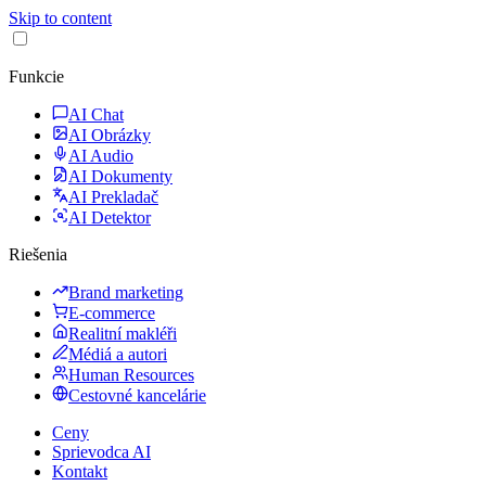
Skip to content
Funkcie
AI Chat
AI Obrázky
AI Audio
AI Dokumenty
AI Prekladač
AI Detektor
Riešenia
Brand marketing
E-commerce
Realitní makléři
Médiá a autori
Human Resources
Cestovné kancelárie
Ceny
Sprievodca AI
Kontakt