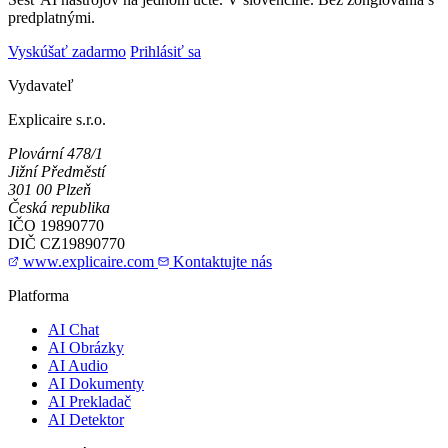
predplatnými.
Vyskúšať zadarmo
Prihlásiť sa
Vydavateľ
Explicaire s.r.o.
Plovární 478/1
Jižní Předměstí
301 00 Plzeň
Česká republika
IČO
19890770
DIČ
CZ19890770
www.explicaire.com
Kontaktujte nás
Platforma
AI Chat
AI Obrázky
AI Audio
AI Dokumenty
AI Prekladač
AI Detektor