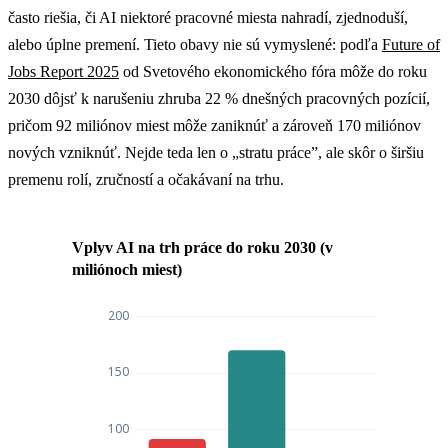
často riešia, či AI niektoré pracovné miesta nahradí, zjednoduší,
alebo úplne premení. Tieto obavy nie sú vymyslené: podľa
Future of
Jobs Report 2025
od Svetového ekonomického fóra môže do roku
2030 dôjsť k narušeniu zhruba 22 % dnešných pracovných pozícií,
pričom 92 miliónov miest môže zaniknúť a zároveň 170 miliónov
nových vzniknúť. Nejde teda len o „stratu práce”, ale skôr o širšiu
premenu rolí, zručností a očakávaní na trhu.
Vplyv AI na trh práce do roku 2030 (v
miliónoch miest)