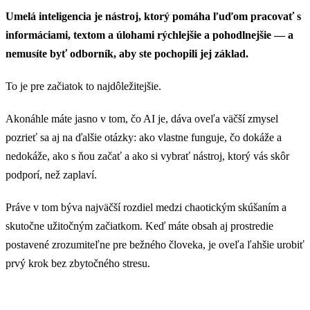
Umelá inteligencia je nástroj, ktorý pomáha ľuďom pracovať s
informáciami, textom a úlohami rýchlejšie a pohodlnejšie — a
nemusíte byť odborník, aby ste pochopili jej základ.
To je pre začiatok to najdôležitejšie.
Akonáhle máte jasno v tom, čo AI je, dáva oveľa väčší zmysel
pozrieť sa aj na ďalšie otázky: ako vlastne funguje, čo dokáže a
nedokáže, ako s ňou začať a ako si vybrať nástroj, ktorý vás skôr
podporí, než zaplaví.
Práve v tom býva najväčší rozdiel medzi chaotickým skúšaním a
skutočne užitočným začiatkom. Keď máte obsah aj prostredie
postavené zrozumiteľne pre bežného človeka, je oveľa ľahšie urobiť
prvý krok bez zbytočného stresu.