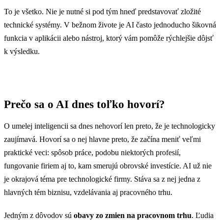
To je všetko. Nie je nutné si pod tým hneď predstavovať zložité
technické systémy. V bežnom živote je AI často jednoducho šikovná
funkcia v aplikácii alebo nástroj, ktorý vám pomôže rýchlejšie dôjsť
k výsledku.
Prečo sa o AI dnes toľko hovorí?
O umelej inteligencii sa dnes nehovorí len preto, že je technologicky
zaujímavá. Hovorí sa o nej hlavne preto, že začína meniť veľmi
praktické veci: spôsob práce, podobu niektorých profesií,
fungovanie firiem aj to, kam smerujú obrovské investície. AI už nie
je okrajová téma pre technologické firmy. Stáva sa z nej jedna z
hlavných tém biznisu, vzdelávania aj pracovného trhu.
Jedným z dôvodov sú
obavy zo zmien na pracovnom trhu
. Ľudia