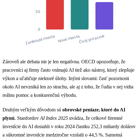
Vplyv AI na trh práce do roku 2030 (v milióno
Zároveň ale debata nie je len negatívna. OECD upozorňuje, že
Vplyv AI na trh práce do roku 2030
pracovníci aj firmy často vnímajú AI tiež ako nástroj, ktorý zlepšuje
Zaniknuté miesta
92
výkon a uľahčuje niektoré úlohy. Inými slovami: časť pozornosti
okolo AI nevzniká len zo strachu, ale aj z toho, že ľudia v nej vidia
Nové miesta
170
reálnu pomoc a konkurenčnú výhodu.
Čistý prírastok
78
Druhým veľkým dôvodom sú
obrovské peniaze, ktoré do AI
plynú
. Stanfordov
AI Index 2025
uvádza, že celkové firemné
investície do AI dosiahli v roku 2024 čiastku 252,3 miliardy dolárov
a súkromné investície medziročne vzrástli o 44,5 %. Samotná