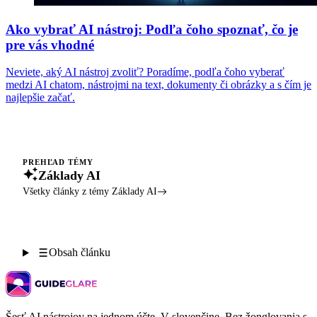
Ako vybrať AI nástroj: Podľa čoho spoznať, čo je
pre vás vhodné
Neviete, aký AI nástroj zvoliť? Poradíme, podľa čoho vyberať
medzi AI chatom, nástrojmi na text, dokumenty či obrázky a s čím je
najlepšie začať.
PREHĽAD TÉMY
Základy AI
Všetky články z témy Základy AI
Obsah článku
Šesť AI nástrojov na jednom účte. V slovenčine. Bez žonglovania s