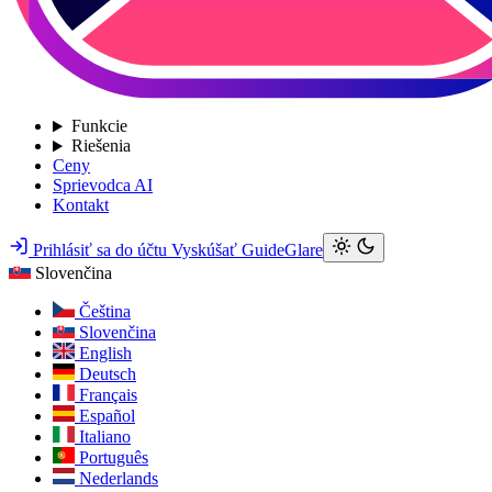
Funkcie
Riešenia
Ceny
Sprievodca AI
Kontakt
Prihlásiť sa do účtu
Vyskúšať GuideGlare
Slovenčina
Čeština
Slovenčina
English
Deutsch
Français
Español
Italiano
Português
Nederlands