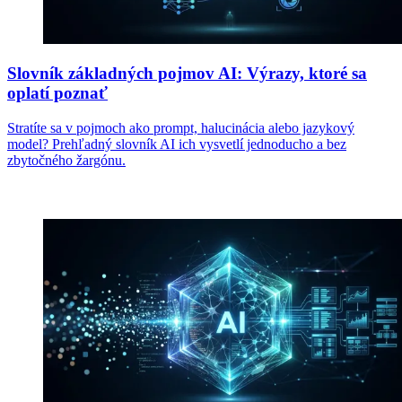
Slovník základných pojmov AI: Výrazy, ktoré sa
oplatí poznať
Stratíte sa v pojmoch ako prompt, halucinácia alebo jazykový
model? Prehľadný slovník AI ich vysvetlí jednoducho a bez
zbytočného žargónu.