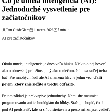
Čo je umelá inteligencia (AI):
Jednoduché vysvetlenie pre
začiatočníkov
Tím GuideGlare
1. marca 2026
7 minút
AI pre začiatočníkov
Okolo umelej inteligencie je dnes veľa hluku. Niekto o nej hovorí
ako o obrovskej príležitosti, iný ako o niečom, čoho sa radšej treba
báť. Pre mnohých ľudí ale AI znamená hlavne jednu vec:
ďalší
pojem, ktorý znie zložito a trochu odťažito
.
Pritom základ je prekvapivo jednoduchý. Nemusíte rozumieť
programovaniu ani technológiám do hĺbky. Stačí pochopiť, čo si
pod AI predstaviť, kde sa s ňou stretávate a prečo má zmysel vedieť,