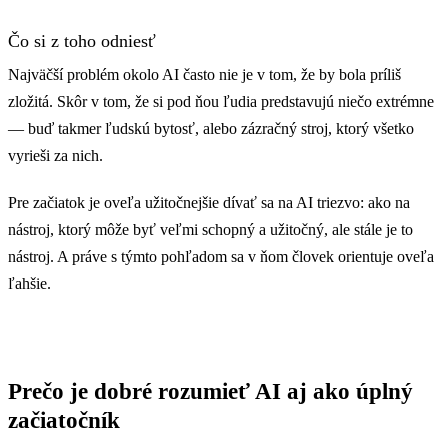
Dnešnú AI bežne
AI vstupuje do
Čo si z toho odniesť
používajú ľudia
nástrojov, ktoré
bez znalosti
ľudia používajú
Najväčší problém okolo AI často nie je v tom, že by bola príliš
programovania.
dnes — v práci aj
zložitá. Skôr v tom, že si pod ňou ľudia predstavujú niečo extrémne
Technické detaily
doma.
— buď takmer ľudskú bytosť, alebo zázračný stroj, ktorý všetko
nie sú pre
Pravdepodobne
vyrieši za nich.
začiatok
sa s ňou už
potrebné.
stretávate.
Pre začiatok je oveľa užitočnejšie dívať sa na AI triezvo: ako na
nástroj, ktorý môže byť veľmi schopný a užitočný, ale stále je to
nástroj. A práve s týmto pohľadom sa v ňom človek orientuje oveľa
ľahšie.
Prečo je dobré rozumieť AI aj ako úplný
začiatočník