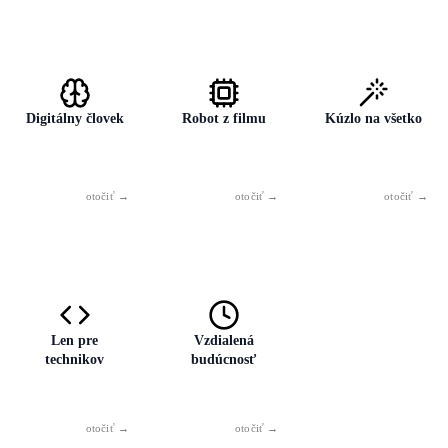
Digitálny človek
Robot z filmu
Kúzlo na všetko
AI nemá
AI nepotrebuje
AI môže pomôcť
vedomie,
telo ani robota.
a urýchliť prácu,
skúsenosť ani
Najčastejšie ide o
ale nie je zárukou
ľudský úsudok.
softvér alebo
skvelého
Pracuje so
funkciu v
výsledku. Záleží
Len pre
Vzdialená
vzormi —
aplikácii, nie o
na zadaní a na
technikov
budúcnosť
nepremýšľa a
humanoidný stroj
tom, ako výstup
nerozumie
z filmov.
posúdite.
veciam tak ako
človek.