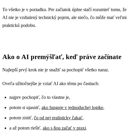
To všetko je v poriadku. Pre začiatok úplne stačí rozumieť tomu, že
AI nie je vzdialený technický pojem, ale niečo, čo môže mať veľmi
praktickú podobu.
Ako o AI premýšľať, keď práve začínate
Najlepší prvý krok nie je snažiť sa pochopiť všetko naraz.
Oveľa užitočnejšie je vziať AI ako tému po častiach:
najprv pochopiť, čo to vlastne je,
potom si ujasniť,
ako funguje v jednoduchej logike
,
potom zistiť,
čo od nej realisticky čakať
,
a až potom riešiť,
ako s ňou začať v praxi
.