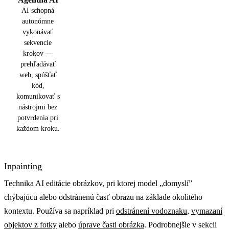
AI schopná
autonómne
vykonávať
sekvencie
krokov —
prehľadávať
web, spúšťať
kód,
komunikovať s
nástrojmi bez
potvrdenia pri
každom kroku.
Inpainting
Technika AI editácie obrázkov, pri ktorej model „domyslí”
chýbajúcu alebo odstránenú časť obrazu na základe okolitého
kontextu. Používa sa napríklad pri
odstránení vodoznaku
,
vymazaní
objektov z fotky
alebo
úprave časti obrázka
. Podrobnejšie v sekcii