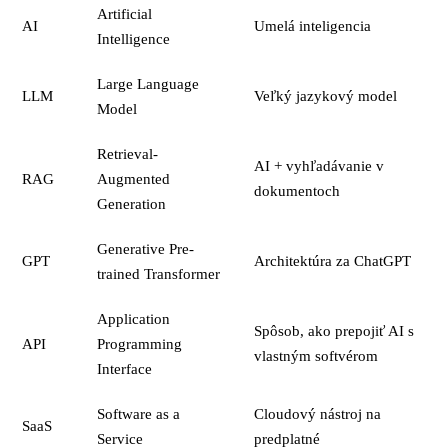
Artificial
AI
Umelá inteligencia
Intelligence
Large Language
LLM
Veľký jazykový model
Model
Retrieval-
AI + vyhľadávanie v
RAG
Augmented
dokumentoch
Generation
Generative Pre-
GPT
Architektúra za ChatGPT
trained Transformer
Application
Spôsob, ako prepojiť AI s
API
Programming
vlastným softvérom
Interface
Software as a
Cloudový nástroj na
SaaS
Service
predplatné