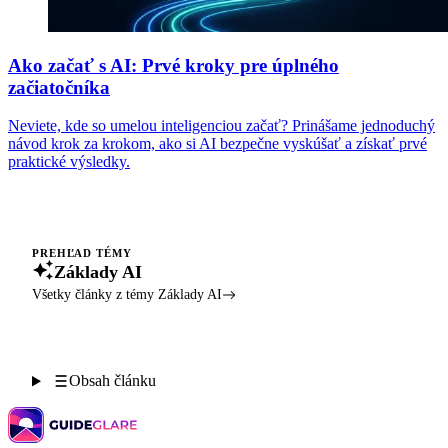
Ako začať s AI: Prvé kroky pre úplného
začiatočníka
Neviete, kde so umelou inteligenciou začať? Prinášame jednoduchý
návod krok za krokom, ako si AI bezpečne vyskúšať a získať prvé
praktické výsledky.
PREHĽAD TÉMY
Základy AI
Všetky články z témy Základy AI
Obsah článku