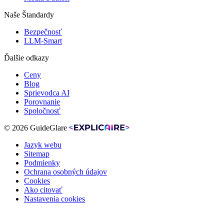
Naše Štandardy
Bezpečnosť
LLM-Smart
Ďalšie odkazy
Ceny
Blog
Sprievodca AI
Porovnanie
Spoločnosť
© 2026 GuideGlare
Jazyk webu
Sitemap
Podmienky
Ochrana osobných údajov
Cookies
Ako citovať
Nastavenia cookies