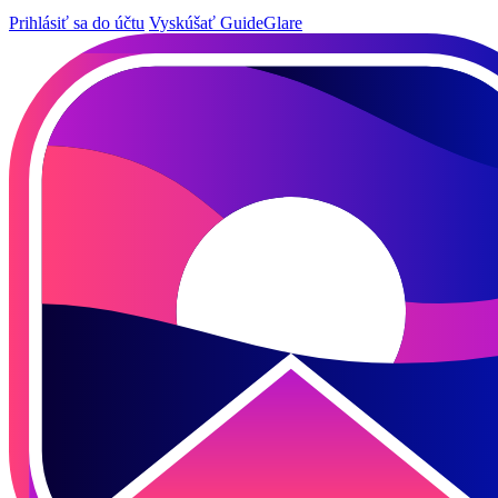
Prihlásiť sa do účtu
Vyskúšať GuideGlare