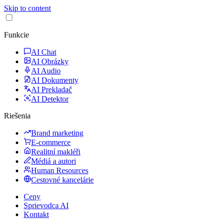
Skip to content
Funkcie
AI Chat
AI Obrázky
AI Audio
AI Dokumenty
AI Prekladač
AI Detektor
Riešenia
Brand marketing
E-commerce
Realitní makléři
Médiá a autori
Human Resources
Cestovné kancelárie
Ceny
Sprievodca AI
Kontakt