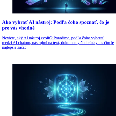
Ako vybrať AI nástroj: Podľa čoho spoznať, čo je
pre vás vhodné
Neviete, aký AI nástroj zvoliť? Poradíme, podľa čoho vyberať
medzi AI chatom, nástrojmi na text, dokumenty či obrázky a s čím je
najlepšie začať.