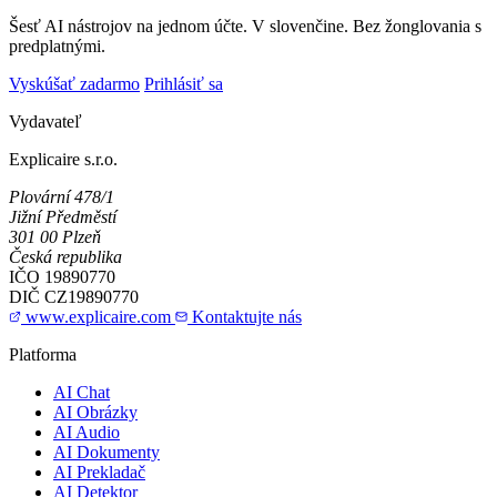
Šesť AI nástrojov na jednom účte. V slovenčine. Bez žonglovania s
predplatnými.
Vyskúšať zadarmo
Prihlásiť sa
Vydavateľ
Explicaire s.r.o.
Plovární 478/1
Jižní Předměstí
301 00 Plzeň
Česká republika
IČO
19890770
DIČ
CZ19890770
www.explicaire.com
Kontaktujte nás
Platforma
AI Chat
AI Obrázky
AI Audio
AI Dokumenty
AI Prekladač
AI Detektor