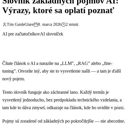
Slovník základných pojmov AI:
Výrazy, ktoré sa oplatí poznať
Tím GuideGlare
8. marca 2026
2 minút
AI pre začiatočníkov
AI slovníček
Čítate článok o AI a narazíte na „LLM”, „RAG” alebo „fine-
tuning”. Otvoríte iný, aby ste to vysvetlenie našli — a tam je ďalší
nový pojem.
Tento slovník funguje ako záchranné lano. Každý termín je
vysvetlený jednoducho, bez predpokladu technického vzdelania, a
tam kde to dáva zmysel, odkazuje na článok, kde ho uvidíte v praxi.
Pojmy sú zoradené od základných po pokročilejšie — nie abecedne.