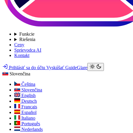
Funkcie
Riešenia
Ceny
Sprievodca AI
Kontakt
Prihlásiť sa do účtu
Vyskúšať GuideGlare
Slovenčina
Čeština
Slovenčina
English
Deutsch
Français
Español
Italiano
Português
Nederlands