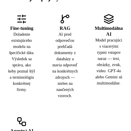
pokračovanie, aj keď
porovnávacie
inferencia trvá
odpoveď nepozná.
číslo, nie záruka
sekundy a je to,
výsledku na vašej
čo zažívate vy.
úlohe.
Fine-tuning
RAG
Multimodálna
AI
Doladenie
AI pred
Model pracujúci
existujúceho
odpoveďou
s viacerými
modelu na
prehľadá
typmi vstupov
špecifické dáta.
dokumenty z
naraz — text,
Výsledok sa
databázy a
obrázky, zvuk,
správa, ako
stavia odpoveď
video. GPT-4o
keby poznal štýl
na konkrétnych
alebo Gemini sú
a terminológiu
zdrojoch —
multimodálne.
konkrétnej
nielen na
firmy.
naučených
vzoroch.
Agentná AI