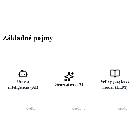
Základné pojmy
Umelá
Veľký jazykový
Generatívna AI
inteligencia (AI)
model (LLM)
Technológia
Podkategória AI,
AI model
schopná
ktorá vytvára
trénovaný na
spracovávať
nový obsah —
obrovskom