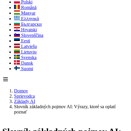
Polski
Română
Magyar
Ελληνικά
Български
Hrvatski
Slovenščina
Eesti
Latviešu
Lietuvių
Svenska
Dansk
Suomi
Domov
Sprievodca
Základy AI
Slovník základných pojmov AI: Výrazy, ktoré sa oplatí
poznať