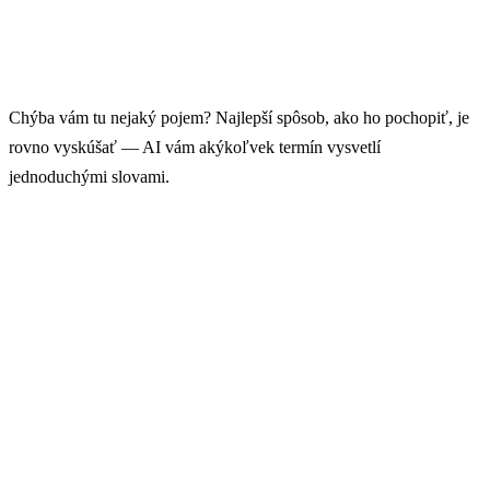
Chýba vám tu nejaký pojem? Najlepší spôsob, ako ho pochopiť, je
rovno vyskúšať — AI vám akýkoľvek termín vysvetlí
jednoduchými slovami.
Opýtajte sa AI priamo
Skopírujte ľubovoľný pojem z tohto slovníka a napíšte
AI: „Vysvetli mi [pojem] ako keby som o tom nevedel
vôbec nič. Pridaj príklad z bežného života." Uvidíte,
ako to funguje v praxi.
→ Otvoriť AI Chat GuideGlare