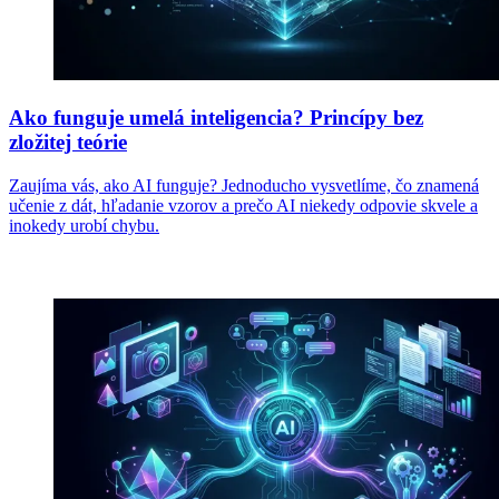
Ako funguje umelá inteligencia? Princípy bez
zložitej teórie
Zaujíma vás, ako AI funguje? Jednoducho vysvetlíme, čo znamená
učenie z dát, hľadanie vzorov a prečo AI niekedy odpovie skvele a
inokedy urobí chybu.