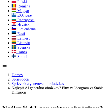
Polski
Română
Magyar
Ελληνικά
Български
Hrvatski
Slovenščina
Eesti
Latviešu
Lietuvių
Svenska
Dansk
Suomi
Domov
Sprievodca
Sprievodca generovaním obrázkov
Najlepší AI generátor obrázkov? Flux vs Ideogram vs Stable
Diffusion