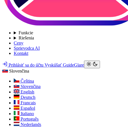
Funkcie
Riešenia
Ceny
Sprievodca AI
Kontakt
Prihlásiť sa do účtu
Vyskúšať GuideGlare
Slovenčina
Čeština
Slovenčina
English
Deutsch
Français
Español
Italiano
Português
Nederlands