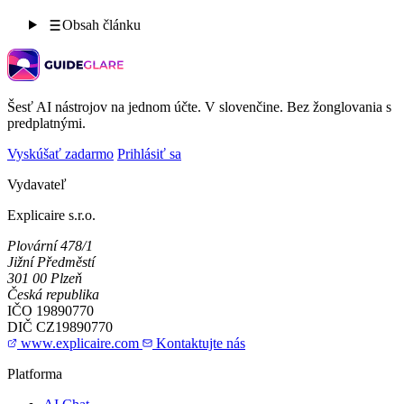
Obsah článku
Šesť AI nástrojov na jednom účte. V slovenčine. Bez žonglovania s
predplatnými.
Vyskúšať zadarmo
Prihlásiť sa
Vydavateľ
Explicaire s.r.o.
Plovární 478/1
Jižní Předměstí
301 00 Plzeň
Česká republika
IČO
19890770
DIČ
CZ19890770
www.explicaire.com
Kontaktujte nás
Platforma