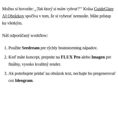
Možno si hovoríte:
„Tak ktorý si mám vybrať?”
Krása
GuideGlare
AI Obrázkov
spočíva v tom, že si vyberať nemusíte. Máte prístup
ku všetkým.
Náš odporúčaný workflow:
Použite
Seedream
pre rýchly brainstorming nápadov.
Keď máte koncept, prepnite na
FLUX Pro
alebo
Imagen
pre
finálny, vysoko kvalitný render.
Ak potrebujete pridať na obrázok text, nechajte ho pregenerovať
cez
Ideogram
.
Jeden účet, všetky modely
Vyskúšajte Flux, Ideogram aj Stable Diffusion v