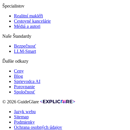
Špecialistov
Realitní makléři
Cestovné kancelárie
Médiá a autori
Naše Štandardy
Bezpečnosť
LLM-Smart
Ďalšie odkazy
Ceny
Blog
Sprievodca AI
Porovnanie
Spoločnosť
© 2026 GuideGlare
Jazyk webu
Sitemap
Podmienky
Ochrana osobných údajov