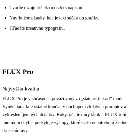
Tvoríte dizajn tričiek (merch) s nápismi.
Navrhujete plagáty, kde je text súčasťou grafiky.
Hľadáte kreatívnu typografiu.
FLUX Pro
Najvyššia kvalita
FLUX Pro je v súčasnosti považovaný za „state-of-the-art” model.
Vyniká tam, kde ostatné končia: v pochopení zložitých promptov a
vykreslení jemných detailov. Ruky, oči, textúry látok – FLUX robí
minimum chýb a poskytuje výstupy, ktoré často nepotrebujú žiadne
ďalšie úpravy.