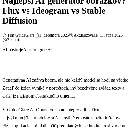
Najlepší AI generátor obrázkov?
Flux vs Ideogram vs Stable
Diffusion
Tím GuideGlare
1. decembra 2025
Aktualizované: 11. júna 2026
3 minút
AI nástroje
Ako funguje AI
Generatívna AI zažíva boom, ale nie každý model sa hodí na všetko.
Zatiaľ čo jeden vyniká v portrétoch, iný bezchybne zvláda texty a
ďalší je majstrom abstraktného umenia.
V
GuideGlare AI Obrázkoch
sme integrovali päťicu
najvýkonnejších modelov súčasnosti. Nemusíte zložito inštalovať
rôzne aplikácie ani platiť päť predplatných. Jednoducho si v menu