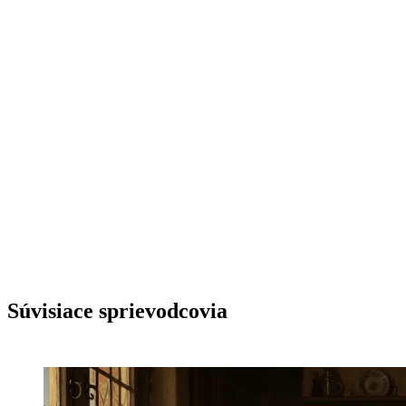
jednotnom slovenskom rozhraní. Bez zložitých
inštalácií.
→ Vyskúšať všetky modely
Súvisiace sprievodcovia