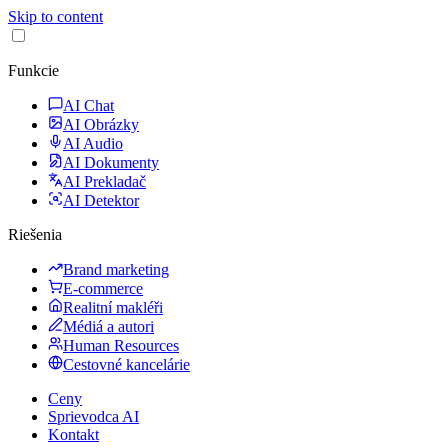
Skip to content
Funkcie
AI Chat
AI Obrázky
AI Audio
AI Dokumenty
AI Prekladač
AI Detektor
Riešenia
Brand marketing
E-commerce
Realitní makléři
Médiá a autori
Human Resources
Cestovné kancelárie
Ceny
Sprievodca AI
Kontakt