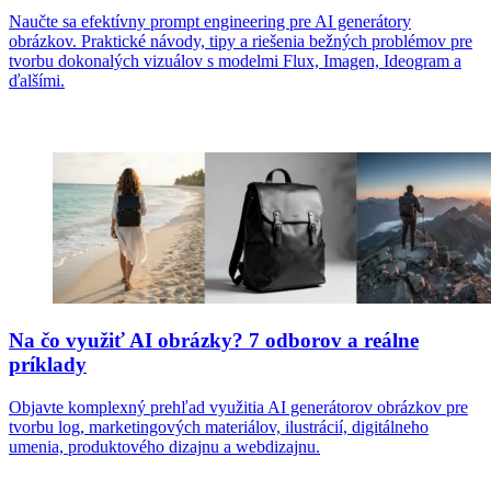
Naučte sa efektívny prompt engineering pre AI generátory
obrázkov. Praktické návody, tipy a riešenia bežných problémov pre
tvorbu dokonalých vizuálov s modelmi Flux, Imagen, Ideogram a
ďalšími.
Na čo využiť AI obrázky? 7 odborov a reálne
príklady
Objavte komplexný prehľad využitia AI generátorov obrázkov pre
tvorbu log, marketingových materiálov, ilustrácií, digitálneho
umenia, produktového dizajnu a webdizajnu.