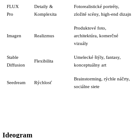
FLUX
Detaily &
Fotorealistické portréty,
Pro
Komplexita
zložité scény, high-end dizajn
Produktové foto,
Imagen
Realizmus
architektúra, komerčné
vizuály
Stable
Umelecké štýly, fantasy,
Flexibilita
Diffusion
konceptuálny art
Brainstorming, rýchle náčrty,
Seedream
Rýchlosť
sociálne siete
Ideogram