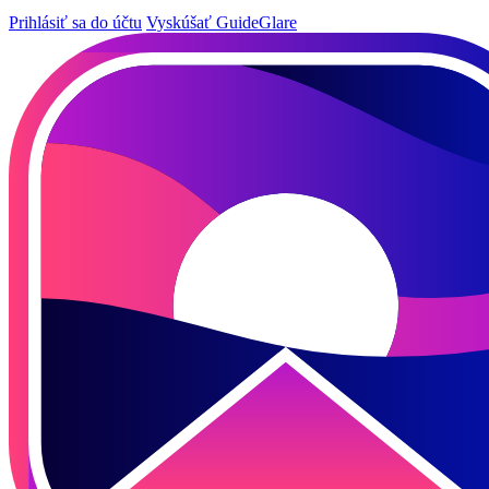
Prihlásiť sa do účtu
Vyskúšať GuideGlare