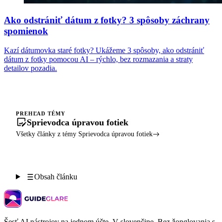
Ako odstrániť dátum z fotky? 3 spôsoby záchrany
spomienok
Kazí dátumovka staré fotky? Ukážeme 3 spôsoby, ako odstrániť
dátum z fotky pomocou AI – rýchlo, bez rozmazania a straty
detailov pozadia.
PREHĽAD TÉMY
Sprievodca úpravou fotiek
Všetky články z témy Sprievodca úpravou fotiek
Obsah článku
Šesť AI nástrojov na jednom účte. V slovenčine. Bez žonglovania s