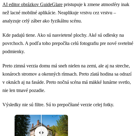
AI editor obrázkov GuideGlare
pristupuje k zmene atmosféry inak
než lacné mobilné aplikácie. Neaplikuje vrstvu cez vrstvu –
analyzuje celý záber ako fyzikálnu scénu.
Kde padajú tiene. Ako sú nasvietené plochy. Aké sú odlesky na
povrchoch. A podľa toho prepočíta celú fotografiu pre nové svetelné
podmienky.
Preto zimná verzia domu má sneh nielen na zemi, ale aj na streche,
konároch stromov a okenných rímsach. Preto zlatá hodina sa odrazí
v oknách aj na fasáde. Preto nočná scéna má mäkké lunárne svetlo,
nie len tmavé pozadie.
Výsledky nie sú filtre. Sú to prepočítané verzie celej fotky.