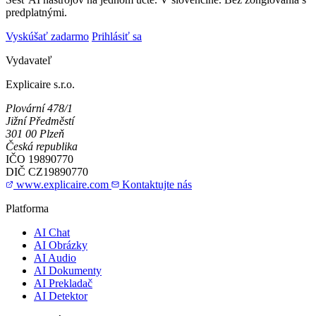
predplatnými.
Vyskúšať zadarmo
Prihlásiť sa
Vydavateľ
Explicaire s.r.o.
Plovární 478/1
Jižní Předměstí
301 00 Plzeň
Česká republika
IČO
19890770
DIČ
CZ19890770
www.explicaire.com
Kontaktujte nás
Platforma
AI Chat
AI Obrázky
AI Audio
AI Dokumenty
AI Prekladač
AI Detektor