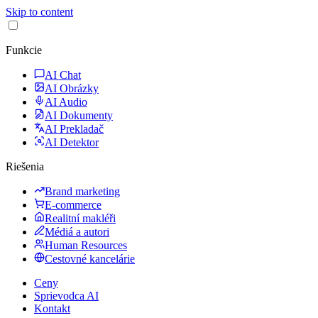
Skip to content
Funkcie
AI Chat
AI Obrázky
AI Audio
AI Dokumenty
AI Prekladač
AI Detektor
Riešenia
Brand marketing
E-commerce
Realitní makléři
Médiá a autori
Human Resources
Cestovné kancelárie
Ceny
Sprievodca AI
Kontakt