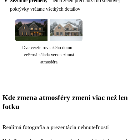
Sezónne premeny
– letná zeleň prechádza do snehovej
pokrývky vrátane všetkých detailov
Dve verzie rovnakého domu –
večerná nálada verzus zimná
atmosféra
Kde zmena atmosféry zmení viac než len
fotku
Realitná fotografia a prezentácia nehnuteľností