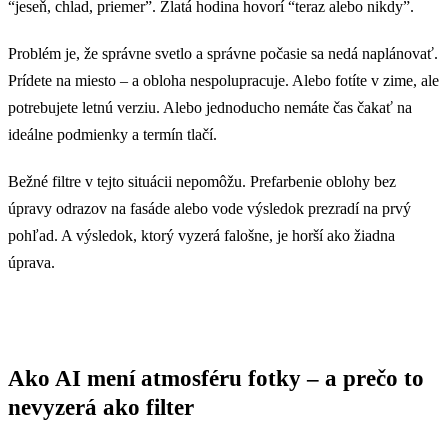
“jeseň, chlad, priemer”. Zlatá hodina hovorí “teraz alebo nikdy”.
Problém je, že správne svetlo a správne počasie sa nedá naplánovať.
Prídete na miesto – a obloha nespolupracuje. Alebo fotíte v zime, ale
potrebujete letnú verziu. Alebo jednoducho nemáte čas čakať na
ideálne podmienky a termín tlačí.
Bežné filtre v tejto situácii nepomôžu. Prefarbenie oblohy bez
úpravy odrazov na fasáde alebo vode výsledok prezradí na prvý
pohľad. A výsledok, ktorý vyzerá falošne, je horší ako žiadna
úprava.
Ako AI mení atmosféru fotky – a prečo to
nevyzerá ako filter