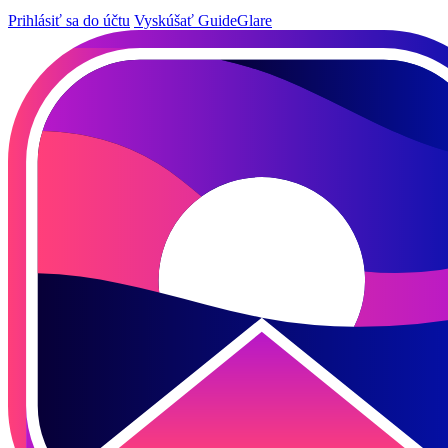
Prihlásiť sa do účtu
Vyskúšať GuideGlare