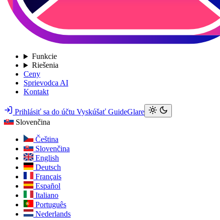
Funkcie
Riešenia
Ceny
Sprievodca AI
Kontakt
Prihlásiť sa do účtu
Vyskúšať GuideGlare
Slovenčina
Čeština
Slovenčina
English
Deutsch
Français
Español
Italiano
Português
Nederlands