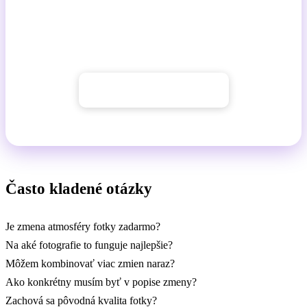
Zmeňte leto na zimu, deň na noc, daždivé ráno na zlatú
hodinu – prirodzene, jednou vetou. Bez ručných úprav,
bez vrstiev, bez kompromisov.
→ Začať s GuideGlare
Často kladené otázky
Je zmena atmosféry fotky zadarmo?
Na aké fotografie to funguje najlepšie?
Môžem kombinovať viac zmien naraz?
Ako konkrétny musím byť v popise zmeny?
Zachová sa pôvodná kvalita fotky?