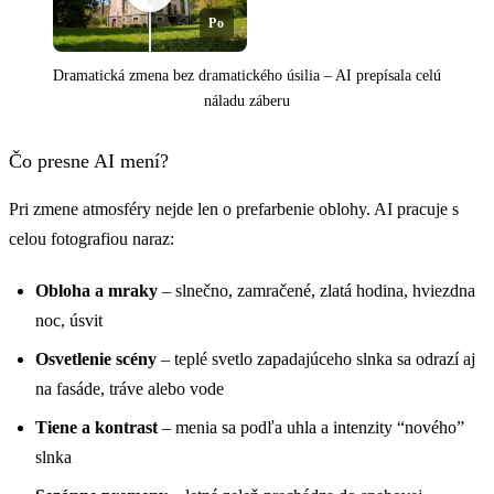
Po
Dramatická zmena bez dramatického úsilia – AI prepísala celú
náladu záberu
Pred
Čo presne AI mení?
Pri zmene atmosféry nejde len o prefarbenie oblohy. AI pracuje s
celou fotografiou naraz:
Obloha a mraky
– slnečno, zamračené, zlatá hodina, hviezdna
noc, úsvit
Osvetlenie scény
– teplé svetlo zapadajúceho slnka sa odrazí aj
na fasáde, tráve alebo vode
Tiene a kontrast
– menia sa podľa uhla a intenzity “nového”
slnka