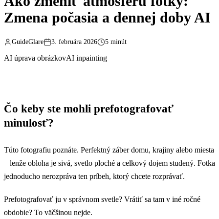
Ako zmeniť atmosféru fotky:
Zmena počasia a dennej doby AI
GuideGlare
3. februára 2026
5 minút
AI úprava obrázkov
AI inpainting
Čo keby ste mohli prefotografovať
minulosť?
Túto fotografiu poznáte. Perfektný záber domu, krajiny alebo miesta
– lenže obloha je sivá, svetlo ploché a celkový dojem studený. Fotka
jednoducho nerozpráva ten príbeh, ktorý chcete rozprávať.
Prefotografovať ju v správnom svetle? Vrátiť sa tam v iné ročné
obdobie? To väčšinou nejde.