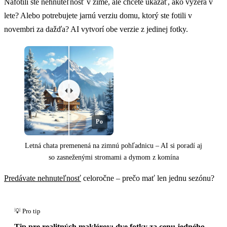
Nafotili ste nehnuteľnosť v zime, ale chcete ukázať, ako vyzerá v
lete? Alebo potrebujete jarnú verziu domu, ktorý ste fotili v
novembri za dažďa? AI vytvorí obe verzie z jedinej fotky.
Po
Letná chata premenená na zimnú pohľadnicu – AI si poradí aj
so zasneženými stromami a dymom z komína
Predávate nehnuteľnosť
celoročne – prečo mať len jednu sezónu?
Pred
Tip pre realitných maklérov: dve fotky za cenu jedného