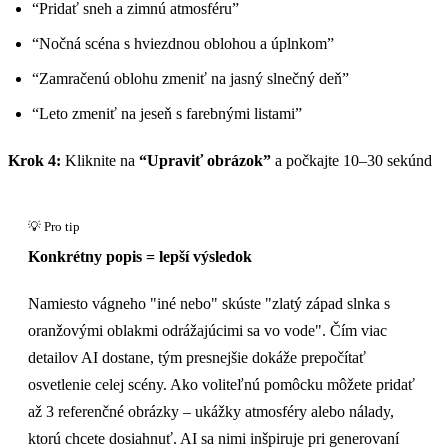
“Pridať sneh a zimnú atmosféru”
“Nočná scéna s hviezdnou oblohou a úplnkom”
“Zamračenú oblohu zmeniť na jasný slnečný deň”
“Leto zmeniť na jeseň s farebnými listami”
Krok 4:
Kliknite na
“Upraviť obrázok”
a počkajte 10–30 sekúnd
Konkrétny popis = lepší výsledok
Namiesto vágneho "iné nebo" skúste "zlatý západ slnka s
oranžovými oblakmi odrážajúcimi sa vo vode". Čím viac
detailov AI dostane, tým presnejšie dokáže prepočítať
osvetlenie celej scény. Ako voliteľnú pomôcku môžete pridať
až 3 referenčné obrázky – ukážky atmosféry alebo nálady,
ktorú chcete dosiahnuť. AI sa nimi inšpiruje pri generovaní