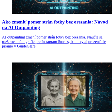
Ako zmeniť pomer strán fotky bez orezania: Návod
na AI Outpainting
AI outpainting zmení pomer strán fotky bez orezania. Naučte sa
rozširovať fotografie pre Instagram Stories, bannery aj prezentácie
priamo v GuideGlare.