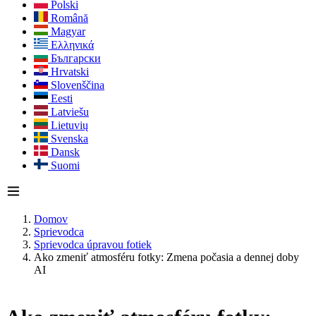
Polski
Română
Magyar
Ελληνικά
Български
Hrvatski
Slovenščina
Eesti
Latviešu
Lietuvių
Svenska
Dansk
Suomi
Domov
Sprievodca
Sprievodca úpravou fotiek
Ako zmeniť atmosféru fotky: Zmena počasia a dennej doby
AI