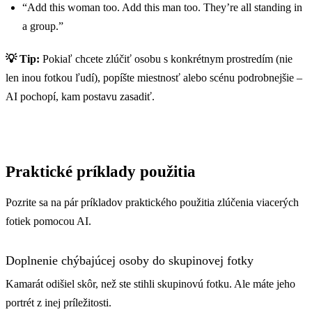
“Add this woman too. Add this man too. They’re all standing in
a group.”
💡 Tip:
Pokiaľ chcete zlúčiť osobu s konkrétnym prostredím (nie
len inou fotkou ľudí), popíšte miestnosť alebo scénu podrobnejšie –
AI pochopí, kam postavu zasadiť.
Praktické príklady použitia
Pozrite sa na pár príkladov praktického použitia zlúčenia viacerých
fotiek pomocou AI.
Doplnenie chýbajúcej osoby do skupinovej fotky
Kamarát odišiel skôr, než ste stihli skupinovú fotku. Ale máte jeho
portrét z inej príležitosti.