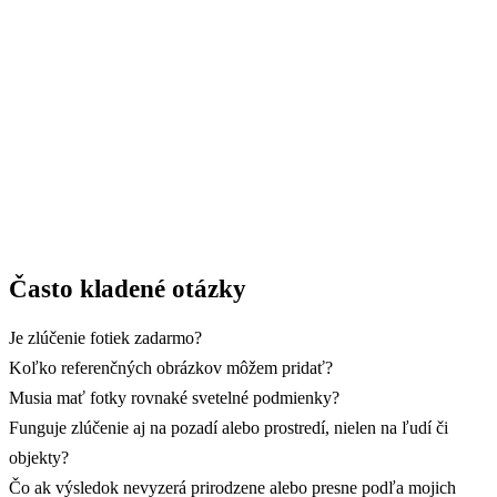
do nových prostredí – jednoducho a efektívne.
→ Začať s GuideGlare
Často kladené otázky
Je zlúčenie fotiek zadarmo?
Koľko referenčných obrázkov môžem pridať?
Musia mať fotky rovnaké svetelné podmienky?
Funguje zlúčenie aj na pozadí alebo prostredí, nielen na ľudí či
objekty?
Čo ak výsledok nevyzerá prirodzene alebo presne podľa mojich