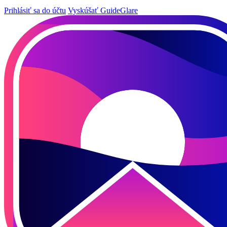
Prihlásiť sa do účtu
Vyskúšať GuideGlare