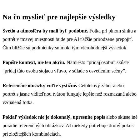
Na čo myslieť pre najlepšie výsledky
Svetlo a atmosféra by mali byť podobné.
Fotka pri plnom slnku a
portrét v tmavej miestnosti bude pre AI ťažšie prirodzene prepojiť.
Čím bližšie sú podmienky snímok, tým vierohodnejší výsledok.
Popíšte kontext, nie len akciu.
Namiesto “pridaj osobu” skúste
“pridaj túto osobu stojacu vľavo, v súlade s osvetlením scény”.
Referenčné obrázky voľte výstižné.
Celotelový záber alebo
portrét s jasne viditeľnou tvárou funguje lepšie než rozmazaná alebo
vzdialená fotka.
Pokiaľ výsledok nie je dokonalý, upresnite popis
alebo skúste iné
poradie referenčných obrázkov. AI niekedy potrebuje druhý pokus
pri zložitejších kombináciách.