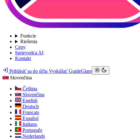
Funkcie
Riešenia
Ceny
Sprievodca AI
Kontakt
Prihlásiť sa do účtu
Vyskúšať GuideGlare
Slovenčina
Čeština
Slovenčina
English
Deutsch
Français
Español
Italiano
Português
Nederlands