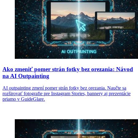
Ako zmeniť pomer strán fotky bez orezania: Návod
na AI Outpainting
AI outpainting zmení pomer strán fotky bez orezania. Naučte sa
rozširovať fotografie pre Instagram Stories, bannery aj prezentácie
priamo v GuideGlare.