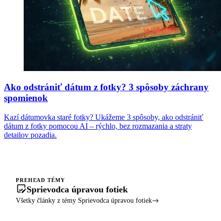
Ako odstrániť dátum z fotky? 3 spôsoby záchrany
spomienok
Kazí dátumovka staré fotky? Ukážeme 3 spôsoby, ako odstrániť
dátum z fotky pomocou AI – rýchlo, bez rozmazania a straty
detailov pozadia.
PREHĽAD TÉMY
Sprievodca úpravou fotiek
Všetky články z témy Sprievodca úpravou fotiek