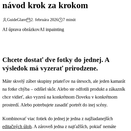
návod krok za krokom
GuideGlare
2. februára 2026
7 minút
AI úprava obrázkov
AI inpainting
Chcete dostať dve fotky do jednej. A
výsledok má vyzerať prirodzene.
Máte skvelý záber skupiny priateľov na útesoch, ale jeden kamarát
na fotke chýba – odišiel skôr. Alebo ste odfotili produkt a zákazník
chce vidieť, ako vyzerá na konkrétnom človeku v konkrétnom
prostredí. Alebo potrebujete zasadiť portrét do inej scény.
Kombinovať viac fotiek do jednej je jedna z najžiadanejších
editačných úloh
. A zároveň jedna z najťažších, pokiaľ nemáte