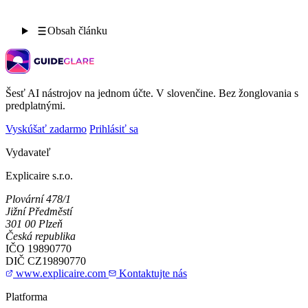
Obsah článku
Šesť AI nástrojov na jednom účte. V slovenčine. Bez žonglovania s
predplatnými.
Vyskúšať zadarmo
Prihlásiť sa
Vydavateľ
Explicaire s.r.o.
Plovární 478/1
Jižní Předměstí
301 00 Plzeň
Česká republika
IČO
19890770
DIČ
CZ19890770
www.explicaire.com
Kontaktujte nás
Platforma