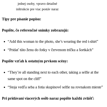
jednej osoby, vpravo detailné
inštrukcie pre viac postáv naraz
Tipy pre písanie popisu:
Popíšte, čo referenčné snímky zobrazujú:
“Add this woman to the photo, she’s wearing the red t-shirt”
“Pridať túto ženu do fotky v červenom tričku a šortkách”
Popíšte vzťah k ostatným prvkom scény:
“They’re all standing next to each other, taking a selfie at the
same spot on the cliff”
“Stoja vedľa seba a fotia skupinové selfie na rovnakom mieste”
Pri pridávaní viacerých osôb naraz popíšte každú zvlášť: