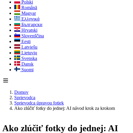
Polski
Română
Magyar
Ελληνικά
Български
Hrvatski
Slovenščina
Eesti
Latviešu
Lietuvių
Svenska
Dansk
Suomi
Domov
Sprievodca
Sprievodca úpravou fotiek
Ako zlúčiť fotky do jednej: AI návod krok za krokom
Ako zlúčiť fotky do jednej: AI