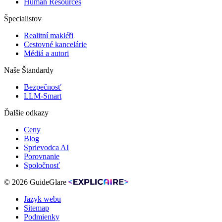
Human Resources
Špecialistov
Realitní makléři
Cestovné kancelárie
Médiá a autori
Naše Štandardy
Bezpečnosť
LLM-Smart
Ďalšie odkazy
Ceny
Blog
Sprievodca AI
Porovnanie
Spoločnosť
© 2026 GuideGlare
Jazyk webu
Sitemap
Podmienky