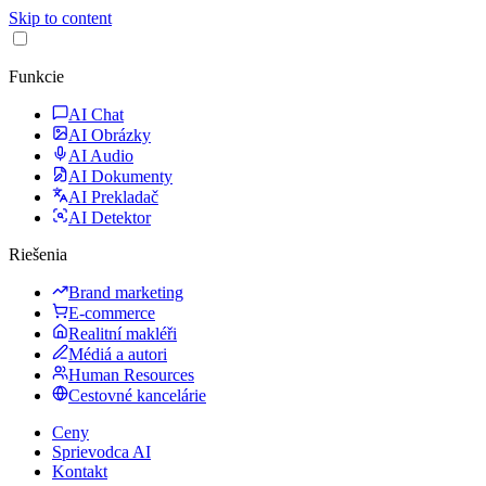
Skip to content
Funkcie
AI Chat
AI Obrázky
AI Audio
AI Dokumenty
AI Prekladač
AI Detektor
Riešenia
Brand marketing
E-commerce
Realitní makléři
Médiá a autori
Human Resources
Cestovné kancelárie
Ceny
Sprievodca AI
Kontakt