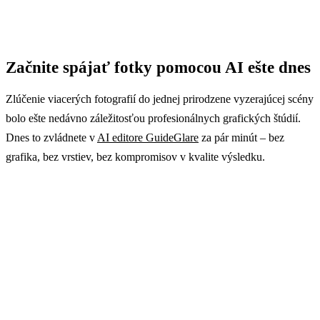
Začnite spájať fotky pomocou AI ešte dnes
Zlúčenie viacerých fotografií do jednej prirodzene vyzerajúcej scény
bolo ešte nedávno záležitosťou profesionálnych grafických štúdií.
Dnes to zvládnete v
AI editore GuideGlare
za pár minút – bez
grafika, bez vrstiev, bez kompromisov v kvalite výsledku.
Prestaňte snívať o dokonalých fotkách.
Začnite ich tvoriť s AI.
S GuideGlare AI editorom zvládnete pokročilé úpravy
behom sekúnd. Vytvárajte profesionálne kompozície,
doplňujte chýbajúce osoby alebo zasadzujte produkty