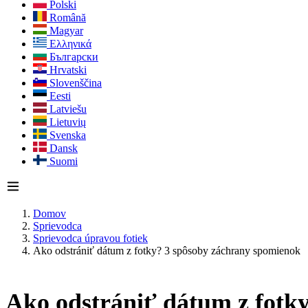
Polski
Română
Magyar
Ελληνικά
Български
Hrvatski
Slovenščina
Eesti
Latviešu
Lietuvių
Svenska
Dansk
Suomi
Domov
Sprievodca
Sprievodca úpravou fotiek
Ako odstrániť dátum z fotky? 3 spôsoby záchrany spomienok
Ako odstrániť dátum z fotk