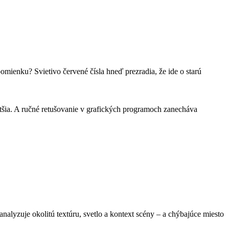
omienku? Svietivo červené čísla hneď prezradia, že ide o starú
hatšia. A ručné retušovanie v grafických programoch zanecháva
alyzuje okolitú textúru, svetlo a kontext scény – a chýbajúce miesto