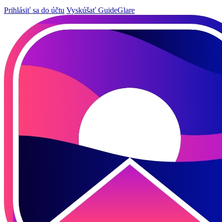
Prihlásiť sa do účtu
Vyskúšať GuideGlare