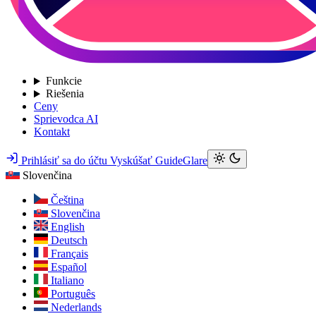
Funkcie
Riešenia
Ceny
Sprievodca AI
Kontakt
Prihlásiť sa do účtu
Vyskúšať GuideGlare
Slovenčina
Čeština
Slovenčina
English
Deutsch
Français
Español
Italiano
Português
Nederlands