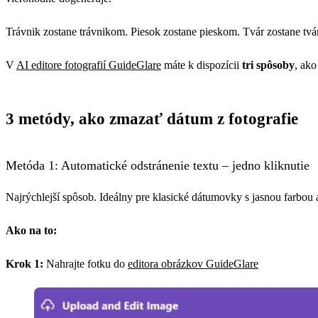
Trávnik zostane trávnikom. Piesok zostane pieskom. Tvár zostane tv
V
AI editore fotografií GuideGlare
máte k dispozícii
tri spôsoby
, ako
3 metódy, ako zmazať dátum z fotografie
Metóda 1: Automatické odstránenie textu – jedno kliknutie
Najrýchlejší spôsob. Ideálny pre klasické dátumovky s jasnou farbou 
Ako na to:
Krok 1:
Nahrajte fotku do
editora obrázkov GuideGlare