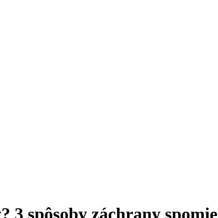
y? 3 spôsoby záchrany spomi