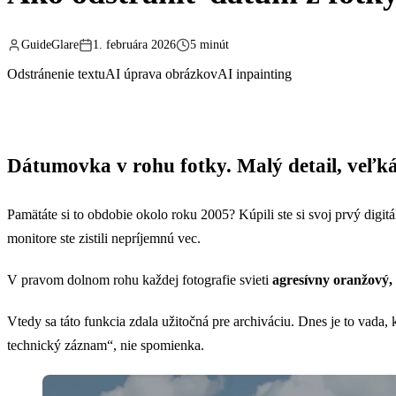
GuideGlare
1. februára 2026
5 minút
Odstránenie textu
AI úprava obrázkov
AI inpainting
Dátumovka v rohu fotky. Malý detail, veľk
Pamätáte si to obdobie okolo roku 2005? Kúpili ste si svoj prvý digi
monitore ste zistili nepríjemnú vec.
V pravom dolnom rohu každej fotografie svieti
agresívny oranžový,
Vtedy sa táto funkcia zdala užitočná pre archiváciu. Dnes je to vada,
technický záznam“, nie spomienka.