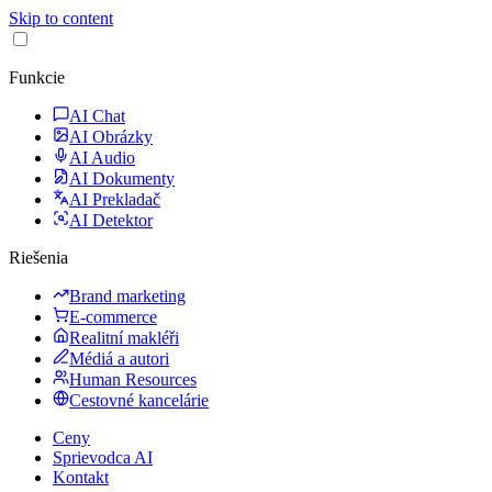
Skip to content
Funkcie
AI Chat
AI Obrázky
AI Audio
AI Dokumenty
AI Prekladač
AI Detektor
Riešenia
Brand marketing
E-commerce
Realitní makléři
Médiá a autori
Human Resources
Cestovné kancelárie
Ceny
Sprievodca AI
Kontakt