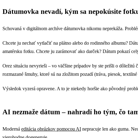
Kliknutím odhalíte výsledok
Dátumovka nevadí, kým sa nepokúsite fotk
Schovaná v digitálnom archíve dátumovka nikomu neprekáža. Problém 
Chcete ju nechať vytlačiť na plátno alebo do rodinného albumu? Dátum
amatérsku fotku. Chcete ju zarámovať ako darček? Dátum pokazí cel
Orez situáciu nevyrieši – vo väčšine prípadov by ste prišli o dôleži
rozmazané šmuhy, ktoré sú na zložitom pozadí (tráva, piesok, textilné
Výsledok vyzerá opravene. A to je niekedy horšie ako pôvodný prob
AI nezmaže dátum – nahradí ho tým, čo ta
Moderná
editácia obrázkov pomocou AI
nepracuje len ako guma. Neod
vierohodne dogeneruje.