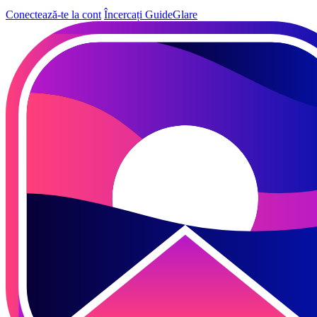
Conectează-te la cont
Încercați GuideGlare