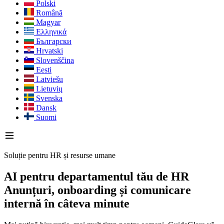
Polski
Română
Magyar
Ελληνικά
Български
Hrvatski
Slovenščina
Eesti
Latviešu
Lietuvių
Svenska
Dansk
Suomi
Soluție pentru HR și resurse umane
AI pentru departamentul tău de HR
Anunțuri, onboarding și comunicare
internă în câteva minute