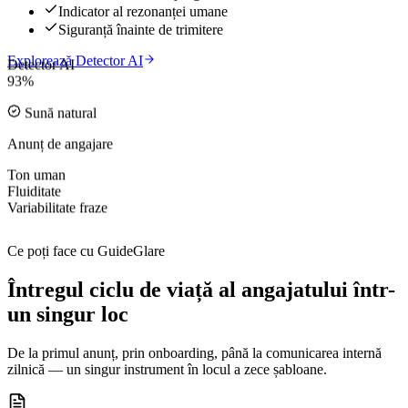
Indicator al rezonanței umane
Siguranță înainte de trimitere
Explorează Detector AI
Detector AI
93%
Sună natural
Anunț de angajare
Ton uman
Fluiditate
Variabilitate fraze
Ce poți face cu GuideGlare
Întregul ciclu de viață al angajatului într-
un singur loc
De la primul anunț, prin onboarding, până la comunicarea internă
zilnică — un singur instrument în locul a zece șabloane.