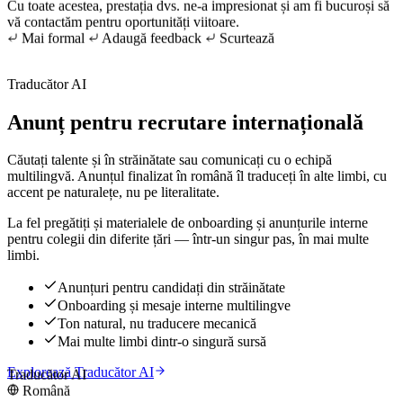
Cu toate acestea, prestația dvs. ne-a impresionat și am fi bucuroși să
vă contactăm pentru oportunități viitoare.
Mai formal
Adaugă feedback
Scurtează
Traducător AI
Anunț pentru recrutare internațională
Căutați talente și în străinătate sau comunicați cu o echipă
multilingvă. Anunțul finalizat în română îl traduceți în alte limbi, cu
accent pe naturalețe, nu pe literalitate.
La fel pregătiți și materialele de onboarding și anunțurile interne
pentru colegii din diferite țări — într-un singur pas, în mai multe
limbi.
Anunțuri pentru candidați din străinătate
Onboarding și mesaje interne multilingve
Ton natural, nu traducere mecanică
Mai multe limbi dintr-o singură sursă
Explorează Traducător AI
Traducător AI
Română