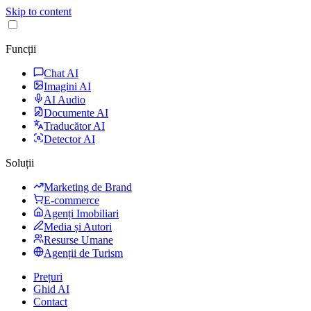
Skip to content
Funcții
Chat AI
Imagini AI
AI Audio
Documente AI
Traducător AI
Detector AI
Soluții
Marketing de Brand
E-commerce
Agenți Imobiliari
Media și Autori
Resurse Umane
Agenții de Turism
Prețuri
Ghid AI
Contact