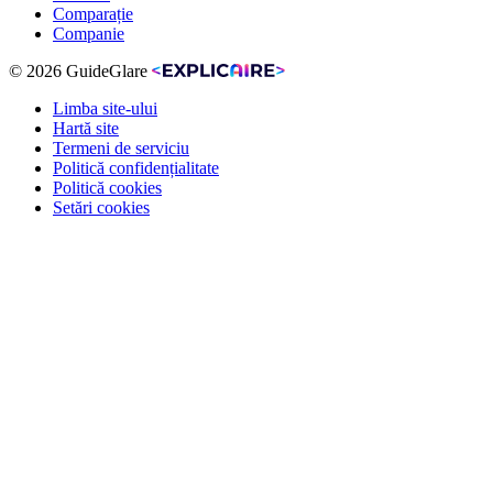
Comparație
Companie
© 2026 GuideGlare
Limba site-ului
Hartă site
Termeni de serviciu
Politică confidențialitate
Politică cookies
Setări cookies