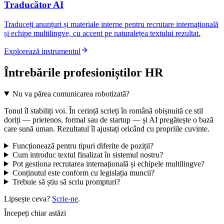
Traducător AI
Traduceți anunțuri și materiale interne pentru recrutare internațională
și echipe multilingve, cu accent pe naturalețea textului rezultat.
Explorează instrumentul
Întrebările profesioniștilor HR
Nu va părea comunicarea robotizată?
Tonul îl stabiliți voi. În cerință scrieți în română obișnuită ce stil
doriți — prietenos, formal sau de startup — și AI pregătește o bază
care sună uman. Rezultatul îl ajustați oricând cu propriile cuvinte.
Funcționează pentru tipuri diferite de poziții?
Cum introduc textul finalizat în sistemul nostru?
Pot gestiona recrutarea internațională și echipele multilingve?
Conținutul este conform cu legislația muncii?
Trebuie să știu să scriu prompturi?
Lipsește ceva?
Scrie-ne
.
Începeți chiar astăzi