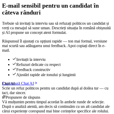
E-mail sensibil pentru un candidat în
câteva rânduri
Trebuie să invitați la interviu sau să refuzați politicos un candidat și
vreți ca mesajul să sune uman. Descrieți situația în română obișnuită
și AI propune un concept atent formulat.
Răspunsul îl ajustați cu opțiuni rapide — ton mai formal, versiune
mai scurtă sau adăugarea unui feedback. Apoi copiați direct în e-
mail.
Invitații la interviu
Refuzuri delicate cu respect
Feedback constructiv
Ajustări rapide ale tonului și lungimii
Explorează Chat AI
Chat AI
Scrie un refuz politicos pentru un candidat după al doilea tur — cu
tact, dar sincer.
Propunere de răspuns
Vă mulțumim pentru timpul acordat în ambele runde de selecție.
După o analiză atentă, am decis să continuăm cu un alt candidat ale
cărui experiențe corespund mai bine cerințelor specifice ale rolului.