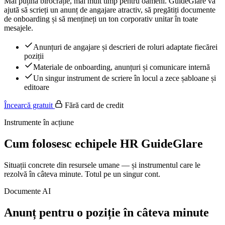
Mai puțină birocrație, mai mult timp pentru oameni. GuideGlare vă
ajută să scrieți un anunț de angajare atractiv, să pregătiți documente
de onboarding și să mențineți un ton corporativ unitar în toate
mesajele.
Anunțuri de angajare și descrieri de roluri adaptate fiecărei
poziții
Materiale de onboarding, anunțuri și comunicare internă
Un singur instrument de scriere în locul a zece șabloane și
editoare
Încearcă gratuit
Fără card de credit
Instrumente în acțiune
Cum folosesc echipele HR GuideGlare
Situații concrete din resursele umane — și instrumentul care le
rezolvă în câteva minute. Totul pe un singur cont.
Documente AI
Anunț pentru o poziție în câteva minute