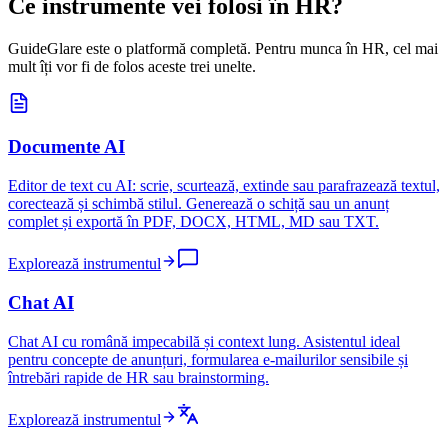
Ce instrumente vei folosi în HR?
GuideGlare este o platformă completă. Pentru munca în HR, cel mai
mult îți vor fi de folos aceste trei unelte.
Documente AI
Editor de text cu AI: scrie, scurtează, extinde sau parafrazează textul,
corectează și schimbă stilul. Generează o schiță sau un anunț
complet și exportă în PDF, DOCX, HTML, MD sau TXT.
Explorează instrumentul
Chat AI
Chat AI cu română impecabilă și context lung. Asistentul ideal
pentru concepte de anunțuri, formularea e-mailurilor sensibile și
întrebări rapide de HR sau brainstorming.
Explorează instrumentul