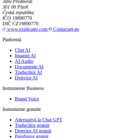
Jižní Předměstí
301 00 Plzeň
Česká republika
IČO
19890770
DIČ
CZ19890770
www.explicaire.com
Contactați-ne
Platformă
Chat AI
Imagini AI
AI Audio
Documente AI
Traducător AI
Detector AI
Instrumente Business
Brand Voice
Instrumente gratuite
Alternativă la Chat GPT
Traducător gratuit
Detector AI gratuit
Parafrazor gratuit