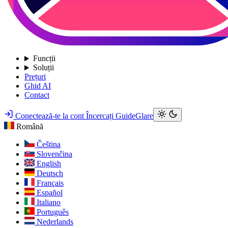
Funcții
Soluții
Prețuri
Ghid AI
Contact
Conectează-te la cont
Încercați GuideGlare
Română
Čeština
Slovenčina
English
Deutsch
Français
Español
Italiano
Português
Nederlands