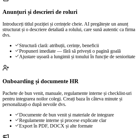
Anunțuri și descrieri de roluri
Introduceți titlul poziției și cerințele cheie. AI pregătește un anunț
structurat și o descriere detaliată a rolului, care sună autentic ca firma
dvs.
Structură clară: atribuții, cerințe, beneficii
Propuneri imediate — fără să privești o pagină goală
Ajustare ușoară a lungimii și tonului în funcție de senioritate
Onboarding și documente HR
Pachete de bun venit, manuale, regulamente interne și checklist-uri
pentru integrarea noilor colegi. Creați baza în câteva minute și
personalizați-o după nevoile dvs.
Documente de bun venit și materiale de integrare
Regulamente interne și procese explicate clar
Export în PDF, DOCX și alte formate