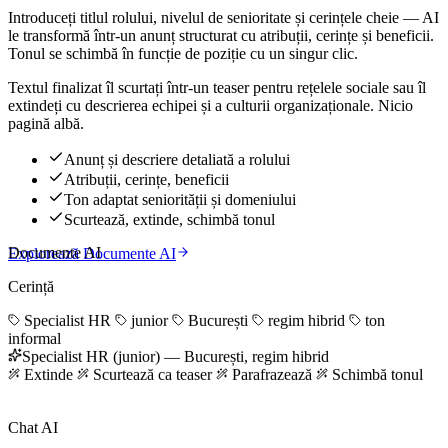
Introduceți titlul rolului, nivelul de senioritate și cerințele cheie — AI
le transformă într-un anunț structurat cu atribuții, cerințe și beneficii.
Tonul se schimbă în funcție de poziție cu un singur clic.
Textul finalizat îl scurtați într-un teaser pentru rețelele sociale sau îl
extindeți cu descrierea echipei și a culturii organizaționale. Nicio
pagină albă.
Anunț și descriere detaliată a rolului
Atribuții, cerințe, beneficii
Ton adaptat seniorității și domeniului
Scurtează, extinde, schimbă tonul
Documente AI
Explorează Documente AI
Cerință
Specialist HR
junior
București
regim hibrid
ton
informal
Specialist HR (junior) — București, regim hibrid
Extinde
Scurtează ca teaser
Parafrazează
Schimbă tonul
Chat AI