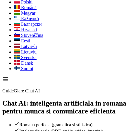
Polski
Română
Magyar
Ελληνικά
Български
Hrvatski
Slovenščina
Eesti
Latviešu
Lietuvių
Svenska
Dansk
Suomi
GuideGlare Chat AI
Chat AI: inteligenta artificiala in romana
pentru munca si comunicare eficienta
Romana perfecta (gramatica si stilistica)