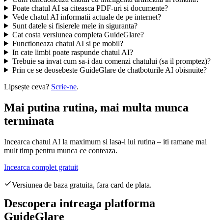
Poate chatul AI sa citeasca PDF-uri si documente?
Vede chatul AI informatii actuale de pe internet?
Sunt datele si fisierele mele in siguranta?
Cat costa versiunea completa GuideGlare?
Functioneaza chatul AI si pe mobil?
In cate limbi poate raspunde chatul AI?
Trebuie sa invat cum sa-i dau comenzi chatului (sa il promptez)?
Prin ce se deosebeste GuideGlare de chatboturile AI obisnuite?
Lipsește ceva?
Scrie-ne
.
Mai putina rutina, mai multa munca
terminata
Incearca chatul AI la maximum si lasa-i lui rutina – iti ramane mai
mult timp pentru munca ce conteaza.
Incearca complet gratuit
Versiunea de baza gratuita, fara card de plata.
Descopera intreaga platforma
GuideGlare