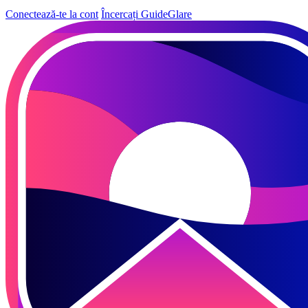
Conectează-te la cont
Încercați GuideGlare