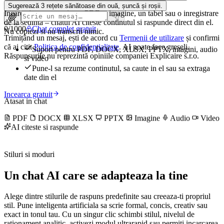
Sugerează 3 rețete sănătoase din ouă, șuncă și roșii.
Incarca in conversatie un PDF, o imagine, un tabel sau o inregistrare
de la sedinta – chatul AI citeste continutul si raspunde direct din el.
0
/
1000
Chat complet gratuit
Nu copiezi si nu transcrii nimic.
Trimițând un mesaj, ești de acord cu
Termenii de utilizare
și confirmi
că ai citit
Politica de confidențialitate
. AI poate face greșeli.
Suport pentru PDF, DOCX, XLSX, PPTX, imagini, audio
Răspunsurile nu reprezintă opiniile companiei Explicaire s.r.o.
si video
Pune-l sa rezume continutul, sa caute in el sau sa extraga
date din el
Incearca gratuit
Atasat in chat
PDF
DOCX
XLSX
PPTX
Imagine
Audio
Video
AI citeste si raspunde
Stiluri si moduri
Un chat AI care se adapteaza la tine
Alege dintre stilurile de raspuns predefinite sau creeaza-ti propriul
stil. Pune inteligenta artificiala sa scrie formal, concis, creativ sau
exact in tonul tau. Cu un singur clic schimbi stilul, nivelul de
rationament analitic, activezi modul ultrarapid sau permiti incarcarea