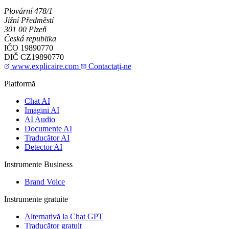
Plovární 478/1
Jižní Předměstí
301 00 Plzeň
Česká republika
IČO
19890770
DIČ
CZ19890770
www.explicaire.com
Contactați-ne
Platformă
Chat AI
Imagini AI
AI Audio
Documente AI
Traducător AI
Detector AI
Instrumente Business
Brand Voice
Instrumente gratuite
Alternativă la Chat GPT
Traducător gratuit