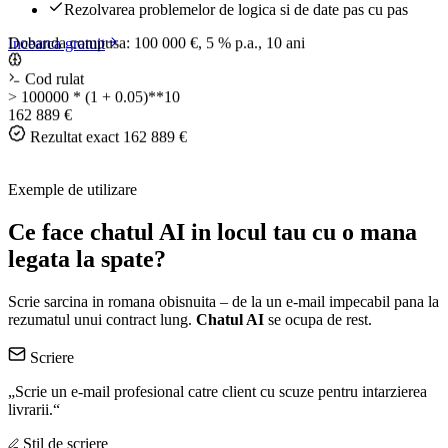
Rezolvarea problemelor de logica si de date pas cu pas
Dobanda compusa: 100 000 €, 5 % p.a., 10 ani
Incearca gratuit
Cod rulat
>
100000 * (1 + 0.05)**10
162 889 €
Rezultat exact
162 889 €
Exemple de utilizare
Ce face chatul AI in locul tau cu o mana
legata la spate?
Scrie sarcina in romana obisnuita – de la un e-mail impecabil pana la
rezumatul unui contract lung.
Chatul AI
se ocupa de rest.
Scriere
„Scrie un e-mail profesional catre client cu scuze pentru intarzierea
livrarii.“
Stil de scriere