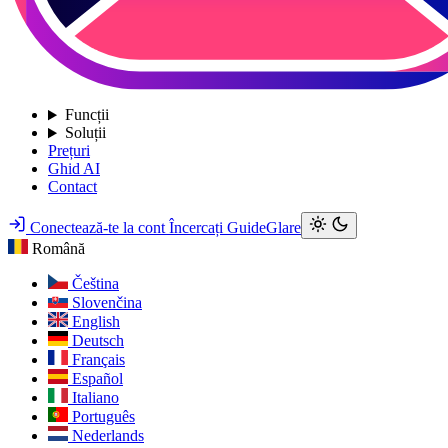
Funcții
Soluții
Prețuri
Ghid AI
Contact
Conectează-te la cont
Încercați GuideGlare
Română
Čeština
Slovenčina
English
Deutsch
Français
Español
Italiano
Português
Nederlands