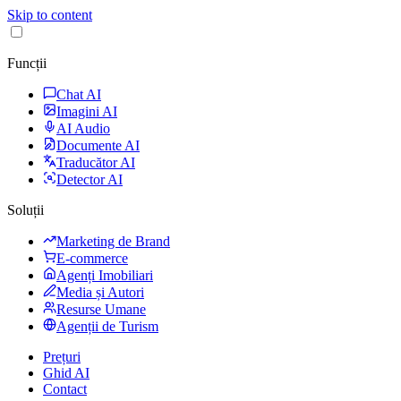
Skip to content
Funcții
Chat AI
Imagini AI
AI Audio
Documente AI
Traducător AI
Detector AI
Soluții
Marketing de Brand
E-commerce
Agenți Imobiliari
Media și Autori
Resurse Umane
Agenții de Turism
Prețuri
Ghid AI
Contact