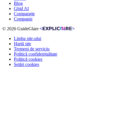
Blog
Ghid AI
Comparație
Companie
© 2026 GuideGlare
Limba site-ului
Hartă site
Termeni de serviciu
Politică confidențialitate
Politică cookies
Setări cookies