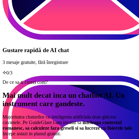
Gustare rapidă de AI chat
3 mesaje gratuite, fără înregistrare
0
/
3
De ce sa-ti creezi cont?
Mai mult decat inca un chatbot AI. Un
instrument care gandeste.
Majoritatea chaturilor cu inteligenta artificiala doar ghicesc
cuvintele. Pe GuideGlare l-am invatat sa
inteleaga contextul
romanesc, sa calculeze fara greseli si sa lucreze cu fisierele tale
.
Incepe astazi in planul gratuit.