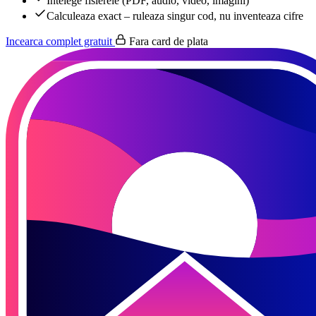
Intelege fisierele (PDF, audio, video, imagini)
Calculeaza exact – ruleaza singur cod, nu inventeaza cifre
Incearca complet gratuit
Fara card de plata