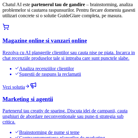
Chatul AI este
partenerul tau de gandire
– brainstorming, analiza
problemelor si cautarea raspunsurilor. Pentru fiecare domeniu gasesti
utilizari concrete si o solutie GuideGlare completa, pe masura.
Magazine online si vanzari online
Rezolva cu AI plangerile clientilor sau cauta nise pe piata. Incarca in
chat recenziile produselor tale si intreaba care sunt punctele slabe.
Analiza recenziilor clientilor
Sugestii de raspuns la reclamatii
Vezi solutia
Marketing si agentii
Partenerul tau creativ de sparing. Discuta idei de campanii, cauta
unghiuri de abordare neconventionale sau pune-ti strategia sub
critica.
Brainstorming de nume si teme
Contraargumentarea planurilor de marketing