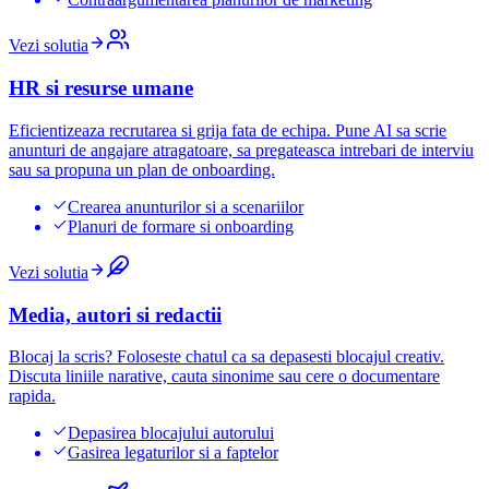
Vezi solutia
HR si resurse umane
Eficientizeaza recrutarea si grija fata de echipa. Pune AI sa scrie
anunturi de angajare atragatoare, sa pregateasca intrebari de interviu
sau sa propuna un plan de onboarding.
Crearea anunturilor si a scenariilor
Planuri de formare si onboarding
Vezi solutia
Media, autori si redactii
Blocaj la scris? Foloseste chatul ca sa depasesti blocajul creativ.
Discuta liniile narative, cauta sinonime sau cere o documentare
rapida.
Depasirea blocajului autorului
Gasirea legaturilor si a faptelor