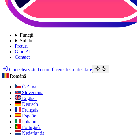
Funcții
Soluții
Prețuri
Ghid AI
Contact
Conectează-te la cont
Încercați GuideGlare
Română
Čeština
Slovenčina
English
Deutsch
Français
Español
Italiano
Português
Nederlands