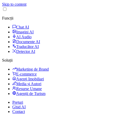
Skip to content
Funcții
Chat AI
Imagini AI
AI Audio
Documente AI
Traducător AI
Detector AI
Soluții
Marketing de Brand
E-commerce
Agenți Imobiliari
Media și Autori
Resurse Umane
Agenții de Turism
Prețuri
Ghid AI
Contact