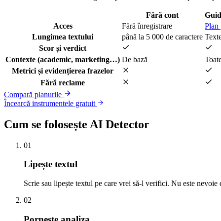
Fără cont
Guid
Acces
Fără înregistrare
Plan 
Lungimea textului
până la 5 000 de caractere
Texte
Scor și verdict
Contexte (academic, marketing…)
De bază
Toat
Metrici și evidențierea frazelor
Fără reclame
Compară planurile
Încearcă instrumentele gratuit
Cum se folosește AI Detector
01
Lipește textul
Scrie sau lipește textul pe care vrei să-l verifici. Nu este nevoie 
02
Pornește analiza