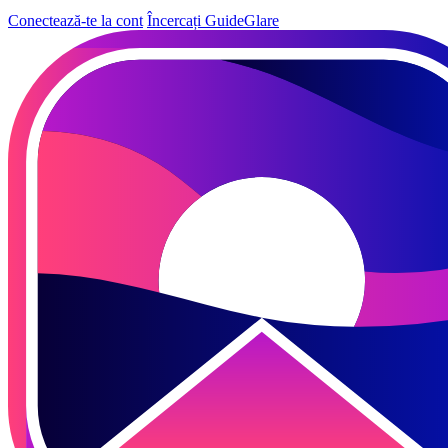
Conectează-te la cont
Încercați GuideGlare