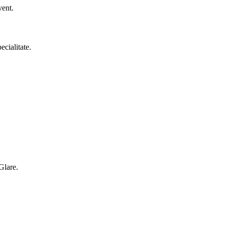
vent.
ecialitate.
Glare.