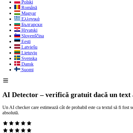
Polski
Română
Magyar
Ελληνικά
Български
Hrvatski
Slovenščina
Eesti
Latviešu
Lietuvių
Svenska
Dansk
Suomi
AI Detector – verifică gratuit dacă un text a
Un AI checker care estimează cât de probabil este ca textul să fi fost sc
absolută.