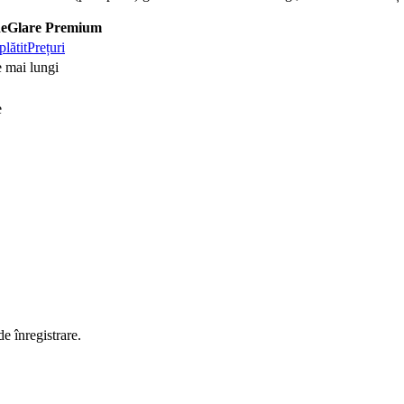
eGlare Premium
plătit
Prețuri
 mai lungi
e
de înregistrare.