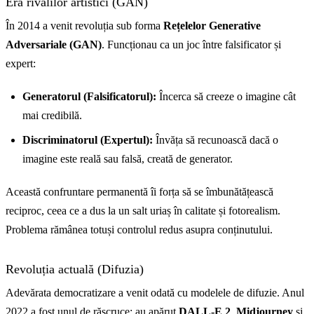
Era rivalilor artistici (GAN)
În 2014 a venit revoluția sub forma
Rețelelor Generative
Adversariale (GAN)
. Funcționau ca un joc între falsificator și
expert:
Generatorul (Falsificatorul):
Încerca să creeze o imagine cât
mai credibilă.
Discriminatorul (Expertul):
Învăța să recunoască dacă o
imagine este reală sau falsă, creată de generator.
Această confruntare permanentă îi forța să se îmbunătățească
reciproc, ceea ce a dus la un salt uriaș în calitate și fotorealism.
Problema rămânea totuși controlul redus asupra conținutului.
Revoluția actuală (Difuzia)
Adevărata democratizare a venit odată cu modelele de difuzie. Anul
2022 a fost unul de răscruce: au apărut
DALL-E 2
,
Midjourney
și