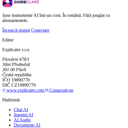
Șase instrumente AI într-un cont. În română. Fără jonglat cu
abonamentele.
Încearcă gratuit
Conectare
Editor
Explicaire s.r.o.
Plovární 478/1
Jižní Předměstí
301 00 Plzeň
Česká republika
IČO
19890770
DIČ
CZ19890770
www.explicaire.com
Contactați-ne
Platformă
Chat AI
Imagini AI
AI Audio
Documente AI