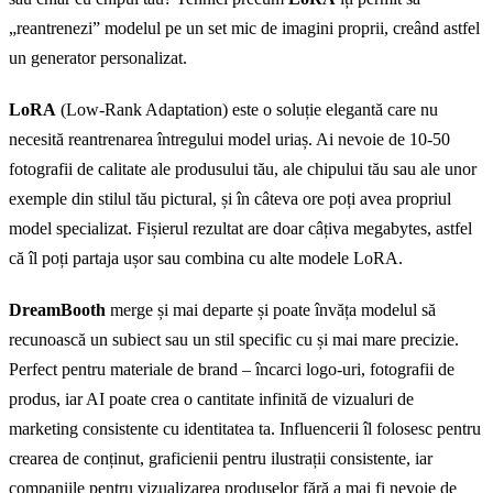
„reantrenezi” modelul pe un set mic de imagini proprii, creând astfel
un generator personalizat.
LoRA
(Low-Rank Adaptation) este o soluție elegantă care nu
necesită reantrenarea întregului model uriaș. Ai nevoie de 10-50
fotografii de calitate ale produsului tău, ale chipului tău sau ale unor
exemple din stilul tău pictural, și în câteva ore poți avea propriul
model specializat. Fișierul rezultat are doar câțiva megabytes, astfel
că îl poți partaja ușor sau combina cu alte modele LoRA.
DreamBooth
merge și mai departe și poate învăța modelul să
recunoască un subiect sau un stil specific cu și mai mare precizie.
Perfect pentru materiale de brand – încarci logo-uri, fotografii de
produs, iar AI poate crea o cantitate infinită de vizualuri de
marketing consistente cu identitatea ta. Influencerii îl folosesc pentru
crearea de conținut, graficienii pentru ilustrații consistente, iar
companiile pentru vizualizarea produselor fără a mai fi nevoie de