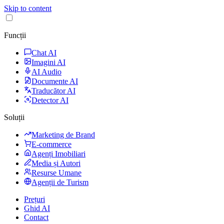
Skip to content
Funcții
Chat AI
Imagini AI
AI Audio
Documente AI
Traducător AI
Detector AI
Soluții
Marketing de Brand
E-commerce
Agenți Imobiliari
Media și Autori
Resurse Umane
Agenții de Turism
Prețuri
Ghid AI
Contact