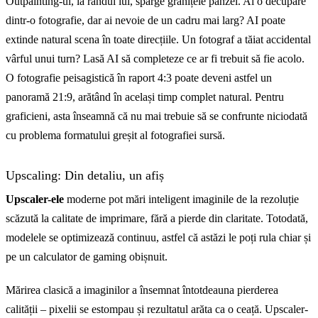
Outpainting-ul, la rândul lui, sparge granițele pânzei. Ai o decupare
dintr-o fotografie, dar ai nevoie de un cadru mai larg? AI poate
extinde natural scena în toate direcțiile. Un fotograf a tăiat accidental
vârful unui turn? Lasă AI să completeze ce ar fi trebuit să fie acolo.
O fotografie peisagistică în raport 4:3 poate deveni astfel un
panoramă 21:9, arătând în același timp complet natural. Pentru
graficieni, asta înseamnă că nu mai trebuie să se confrunte niciodată
cu problema formatului greșit al fotografiei sursă.
Upscaling: Din detaliu, un afiș
Upscaler-ele
moderne pot mări inteligent imaginile de la rezoluție
scăzută la calitate de imprimare, fără a pierde din claritate. Totodată,
modelele se optimizează continuu, astfel că astăzi le poți rula chiar și
pe un calculator de gaming obișnuit.
Mărirea clasică a imaginilor a însemnat întotdeauna pierderea
calității – pixelii se estompau și rezultatul arăta ca o ceață. Upscaler-