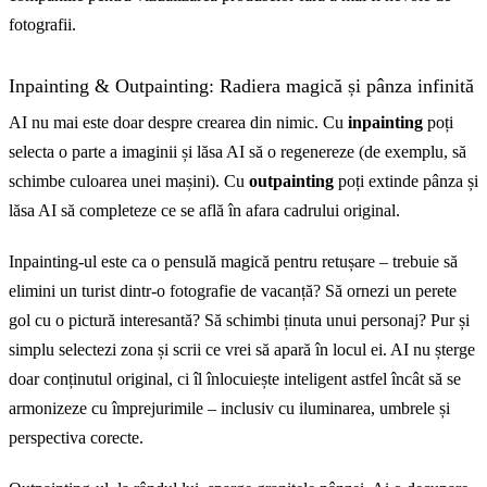
fotografii.
Inpainting & Outpainting: Radiera magică și pânza infinită
AI nu mai este doar despre crearea din nimic. Cu
inpainting
poți
selecta o parte a imaginii și lăsa AI să o regenereze (de exemplu, să
schimbe culoarea unei mașini). Cu
outpainting
poți extinde pânza și
lăsa AI să completeze ce se află în afara cadrului original.
Inpainting-ul este ca o pensulă magică pentru retușare – trebuie să
elimini un turist dintr-o fotografie de vacanță? Să ornezi un perete
gol cu o pictură interesantă? Să schimbi ținuta unui personaj? Pur și
simplu selectezi zona și scrii ce vrei să apară în locul ei. AI nu șterge
doar conținutul original, ci îl înlocuiește inteligent astfel încât să se
armonizeze cu împrejurimile – inclusiv cu iluminarea, umbrele și
perspectiva corecte.