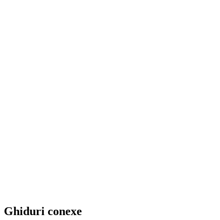
Vrei să încerci pe cont propriu?
GuideGlare Imagini AI îți oferă acces la tehnologiile
Flux, Imagen și Stable Diffusion într-un singur loc.
→ Explorează generatorul de imagini AI
Ghiduri conexe