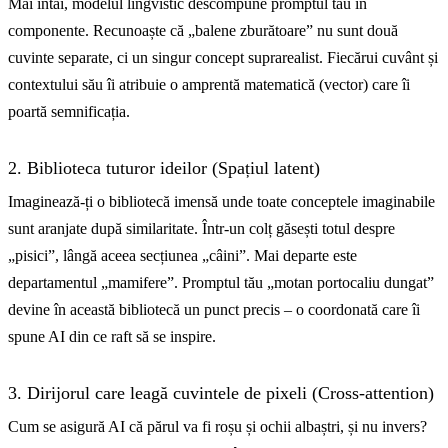
Mai întâi, modelul lingvistic descompune promptul tău în
componente. Recunoaște că „balene zburătoare” nu sunt două
cuvinte separate, ci un singur concept suprarealist. Fiecărui cuvânt și
contextului său îi atribuie o amprentă matematică (vector) care îi
poartă semnificația.
2. Biblioteca tuturor ideilor (Spațiul latent)
Imaginează-ți o bibliotecă imensă unde toate conceptele imaginabile
sunt aranjate după similaritate. Într-un colț găsești totul despre
„pisici”, lângă aceea secțiunea „câini”. Mai departe este
departamentul „mamifere”. Promptul tău „motan portocaliu dungat”
devine în această bibliotecă un punct precis – o coordonată care îi
spune AI din ce raft să se inspire.
3. Dirijorul care leagă cuvintele de pixeli (Cross-attention)
Cum se asigură AI că părul va fi roșu și ochii albaștri, și nu invers?