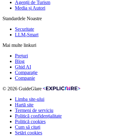
Agenții de Turism
Media și Autori
Standardele Noastre
Securitate
LLM-Smart
Mai multe linkuri
Prețuri
Blog
Ghid AI
Comparație
Companie
© 2026 GuideGlare
Limba site-ului
Hartă site
Termeni de serviciu
Politică confidențialitate
Politică cookies
Cum să citați
Setări cookies