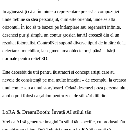
Imaginează-ți că ai în minte o reprezentare precisă a compoziției –
unde trebuie să stea personajul, cum este orientat, unde se află
orizontul. În loc să te bazezi pe întâmplare sau regenerări infinite,
desenezi pur și simplu un contur grosier, iar AI creează din el un
rezultat fotorealist. ControlNet suportă diverse tipuri de intrări: de la
detectarea muchiilor, la segmentarea obiectelor și până la hărți
normale pentru relief 3D.
Este deosebit de util pentru ilustratori și concept artiști care au
nevoie de consistență pe mai multe imagini – de exemplu, la crearea
unui comic sau a unui storyboard. Odată desenezi poza personajului,
apoi o poți folosi ca șablon pentru zeci de stilizări diferite.
LoRA & DreamBooth: Învață AI stilul tău
Vrei ca AI să genereze imagini în stilul tău specific, cu produsul tău
sau chiar cu chipul tău? Tehnici precum
LoRA
îți permit să