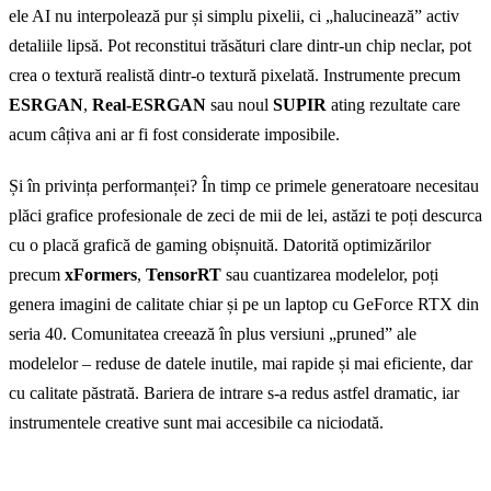
ele AI nu interpolează pur și simplu pixelii, ci „halucinează” activ
detaliile lipsă. Pot reconstitui trăsături clare dintr-un chip neclar, pot
crea o textură realistă dintr-o textură pixelată. Instrumente precum
ESRGAN
,
Real-ESRGAN
sau noul
SUPIR
ating rezultate care
acum câțiva ani ar fi fost considerate imposibile.
Și în privința performanței? În timp ce primele generatoare necesitau
plăci grafice profesionale de zeci de mii de lei, astăzi te poți descurca
cu o placă grafică de gaming obișnuită. Datorită optimizărilor
precum
xFormers
,
TensorRT
sau cuantizarea modelelor, poți
genera imagini de calitate chiar și pe un laptop cu GeForce RTX din
seria 40. Comunitatea creează în plus versiuni „pruned” ale
modelelor – reduse de datele inutile, mai rapide și mai eficiente, dar
cu calitate păstrată. Bariera de intrare s-a redus astfel dramatic, iar
instrumentele creative sunt mai accesibile ca niciodată.