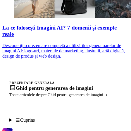
La ce folosești Imagini AI? 7 domenii și exemple
reale
Descoperiți o prezentare completă a utilizărilor generatoarelor de
imagini AI: logo-uri, materiale de marketing, ilustrații, artă digitală,
design de produs și web design.
PREZENTARE GENERALĂ
Ghid pentru generarea de imagini
Toate articolele despre Ghid pentru generarea de imagini
Cuprins