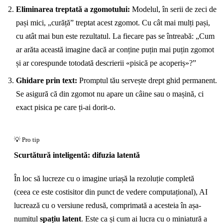
Eliminarea treptată a zgomotului:
Modelul, în serii de zeci de
pași mici, „curăță” treptat acest zgomot. Cu cât mai mulți pași,
cu atât mai bun este rezultatul. La fiecare pas se întreabă: „Cum
ar arăta această imagine dacă ar conține puțin mai puțin zgomot
și ar corespunde totodată descrierii «pisică pe acoperiș»?”
Ghidare prin text:
Promptul tău servește drept ghid permanent.
Se asigură că din zgomot nu apare un câine sau o mașină, ci
exact pisica pe care ți-ai dorit-o.
Scurtătură inteligentă: difuzia latentă
În loc să lucreze cu o imagine uriașă la rezoluție completă
(ceea ce este costisitor din punct de vedere computațional), AI
lucrează cu o versiune redusă, comprimată a acesteia în așa-
numitul
spațiu latent
. Este ca și cum ai lucra cu o miniatură a