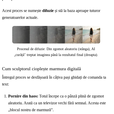
Acest proces se numește
difuzie
și stă la baza aproape tuturor
generatoarelor actuale.
Procesul de difuzie: Din zgomot aleatoriu (stânga), AI
„curăță" treptat imaginea până la rezultatul final (dreapta).
Cum sculptorul cioplește marmura digitală
Întregul proces se desfășoară în câțiva pași ghidați de comanda ta
text:
Pornire din haos:
Totul începe ca o pânză plină de zgomot
aleatoriu. Arată ca un televizor vechi fără semnal. Acesta este
„blocul nostru de marmură”.