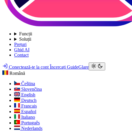
Funcții
Soluții
Prețuri
Ghid AI
Contact
Conectează-te la cont
Încercați GuideGlare
Română
Čeština
Slovenčina
English
Deutsch
Français
Español
Italiano
Português
Nederlands