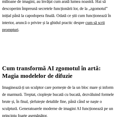
milioane de imagini, au învățat cum arată lumea noastră. Hai să
descoperim împreună secretele funcționării lor, de la „zgomotul”
inițial până la capodopera finală. Odată ce știi cum funcționează în
interior, aruncă o privire și la ghidul practic despre
cum să scrii
prompturi
.
Cum transformă AI zgomotul în artă:
Magia modelelor de difuzie
Imaginează-ți un sculptor care pornește de la un bloc mare și inform
de marmură. Treptat, cioplește bucată cu bucată, dezvăluind formele
brute și, în final, șlefuiește detaliile fine, până când se naște o
sculptură. Generatoarele moderne de imagini AI funcționează pe un
principiu foarte asemănător.