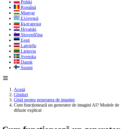
Polski
Română
Magyar
Ελληνικά
Български
Hrvatski
Slovenščina
Eesti
Latviešu
Lietuvių
Svenska
Dansk
Suomi
Acasă
Ghiduri
Ghid pentru generarea de imagini
Cum funcționează un generator de imagini AI? Modele de
difuzie explicat