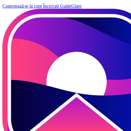
Conectează-te la cont
Încercați GuideGlare