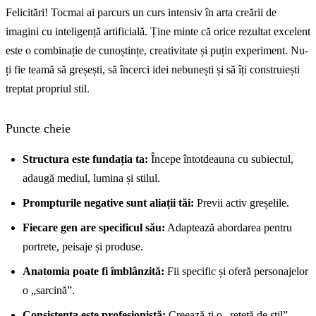
Felicitări! Tocmai ai parcurs un curs intensiv în arta creării de
imagini cu inteligență artificială. Ține minte că orice rezultat excelent
este o combinație de cunoștințe, creativitate și puțin experiment. Nu-
ți fie teamă să greșești, să încerci idei nebunești și să îți construiești
treptat propriul stil.
Puncte cheie
Structura este fundația ta:
Începe întotdeauna cu subiectul,
adaugă mediul, lumina și stilul.
Prompturile negative sunt aliații tăi:
Previi activ greșelile.
Fiecare gen are specificul său:
Adaptează abordarea pentru
portrete, peisaje și produse.
Anatomia poate fi îmblânzită:
Fii specific și oferă personajelor
o „sarcină”.
Consistența este profesionistă:
Creează-ți o „rețetă de stil”