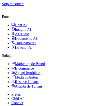
Skip to content
Funcții
Chat AI
Imagini AI
AI Audio
Documente AI
Traducător AI
Detector AI
Soluții
Marketing de Brand
E-commerce
Agenți Imobiliari
Media și Autori
Resurse Umane
Agenții de Turism
Prețuri
Ghid AI
Contact