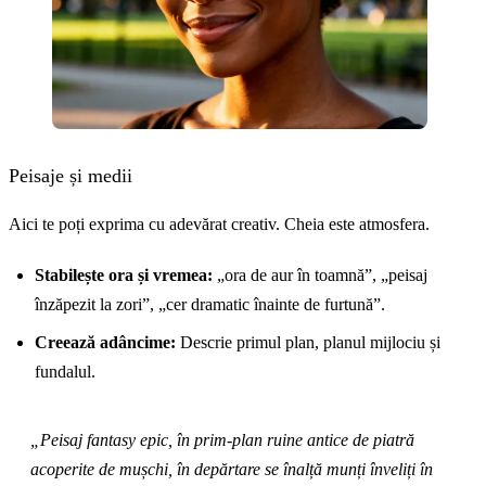
Peisaje și medii
Aici te poți exprima cu adevărat creativ. Cheia este atmosfera.
Stabilește ora și vremea:
„ora de aur în toamnă”, „peisaj
înzăpezit la zori”, „cer dramatic înainte de furtună”.
Creează adâncime:
Descrie primul plan, planul mijlociu și
fundalul.
„Peisaj fantasy epic, în prim-plan ruine antice de piatră
acoperite de mușchi, în depărtare se înalță munți înveliți în