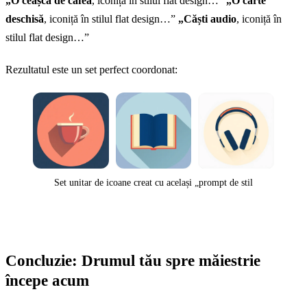
„O ceașcă de cafea
, iconiță în stilul flat design…”
„O carte
deschisă
, iconiță în stilul flat design…”
„Căști audio
, iconiță în
stilul flat design…”
Rezultatul este un set perfect coordonat:
Set unitar de icoane creat cu același „prompt de stil
Concluzie: Drumul tău spre măiestrie
începe acum