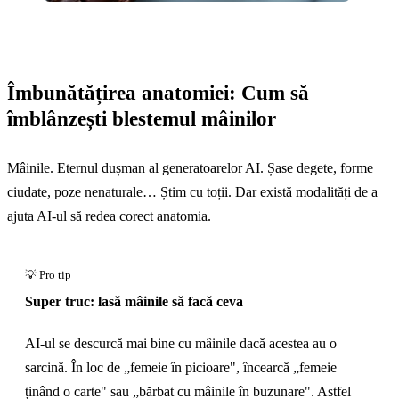
Îmbunătățirea anatomiei: Cum să
îmblânzești blestemul mâinilor
Mâinile. Eternul dușman al generatoarelor AI. Șase degete, forme
ciudate, poze nenaturale… Știm cu toții. Dar există modalități de a
ajuta AI-ul să redea corect anatomia.
Super truc: lasă mâinile să facă ceva
AI-ul se descurcă mai bine cu mâinile dacă acestea au o
sarcină. În loc de „femeie în picioare", încearcă „femeie
ținând o carte" sau „bărbat cu mâinile în buzunare". Astfel