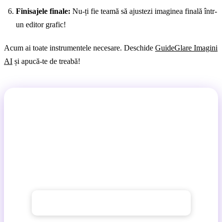
Finisajele finale:
Nu-ți fie teamă să ajustezi imaginea finală într-
un editor grafic!
Acum ai toate instrumentele necesare. Deschide
GuideGlare Imagini
AI
și apucă-te de treabă!
Ești pregătit să creezi?
GuideGlare Imagini AI este un generator avansat de
imagini AI și editor cu modelele Flux, Imagen, Stable
Diffusion, Ideogram și SeeDream — totul într-un
singur loc.
→ Încearcă generatorul de imagini AI