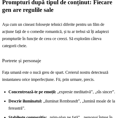
Prompturi după tipul de conținut: Fiecare
gen are regulile sale
Așa cum un cineast folosește tehnici diferite pentru un film de
acțiune față de o comedie romantică, și tu ar trebui să îți adaptezi
prompturile în funcție de ceea ce creezi. Să explorăm câteva
categorii cheie.
Portrete și personaje
Fața umană este o nucă greu de spart. Creierul nostru detectează
instantaneu orice imperfecțiune. Fii, prin urmare, precis.
Concentrează-te pe emoții:
„expresie meditativă”, „râs sincer”.
Descrie iluminatul:
„iluminat Rembrandt”, „lumină moale de la
fereastră”.
Stabilește compoziția:
„prim-plan pe față”, „personaj întreg în