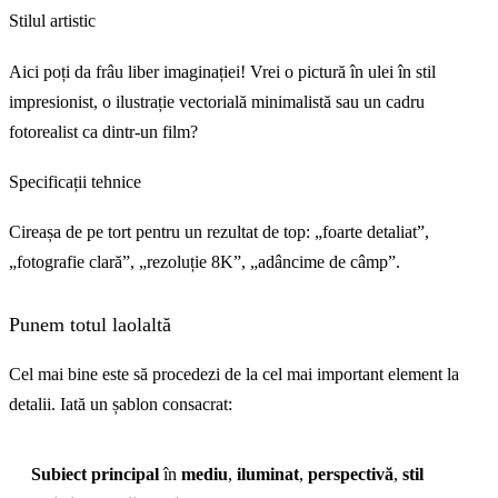
Stilul artistic
Aici poți da frâu liber imaginației! Vrei o pictură în ulei în stil
impresionist, o ilustrație vectorială minimalistă sau un cadru
fotorealist ca dintr-un film?
Specificații tehnice
Cireașa de pe tort pentru un rezultat de top: „foarte detaliat”,
„fotografie clară”, „rezoluție 8K”, „adâncime de câmp”.
Punem totul laolaltă
Cel mai bine este să procedezi de la cel mai important element la
detalii. Iată un șablon consacrat:
Subiect principal
în
mediu
,
iluminat
,
perspectivă
,
stil