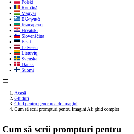
Polski
Română
Magyar
Ελληνικά
Български
Hrvatski
Slovenščina
Eesti
Latviešu
Lietuvių
Svenska
Dansk
Suomi
Acasă
Ghiduri
Ghid pentru generarea de imagini
Cum să scrii prompturi pentru Imagini AI: ghid complet
Cum să scrii prompturi pentru