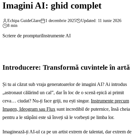
Imagini AI: ghid complet
Echipa GuideGlare
1 decembrie 2025
Updated: 11 iunie 2026
8 min
Scriere de prompturi
Instrumente AI
Introducere: Transformă cuvintele în artă
Și tu ai căzut sub vraja generatoarelor de imagini AI? Ai introdus
„astronaut călărind un cal”, dar în loc de o scenă epică ai primit
ceva… ciudat? Nu-ți face griji, nu ești singur.
Instrumente precum
Imagen, Ideogram sau Flux
sunt incredibil de puternice, însă cheia
pentru a le stăpâni este să înveți să le vorbești pe limba lor.
Imaginează-ți AI-ul ca pe un artist extrem de talentat, dar extrem de