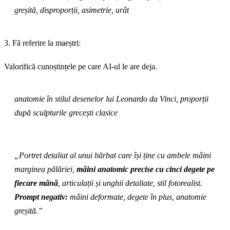
greșită, disproporții, asimetrie, urât
3. Fă referire la maeștri:
Valorifică cunoștințele pe care AI-ul le are deja.
anatomie în stilul desenelor lui Leonardo da Vinci, proporții
după sculpturile grecești clasice
„Portret detaliat al unui bărbat care își ține cu ambele mâini
marginea pălăriei,
mâini anatomic precise cu cinci degete pe
fiecare mână
, articulații și unghii detaliate, stil fotorealist.
Prompt negativ:
mâini deformate, degete în plus, anatomie
greșită.”