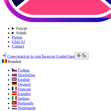
Funcții
Soluții
Prețuri
Ghid AI
Contact
Conectează-te la cont
Încercați GuideGlare
Română
Čeština
Slovenčina
English
Deutsch
Français
Español
Italiano
Português
Nederlands