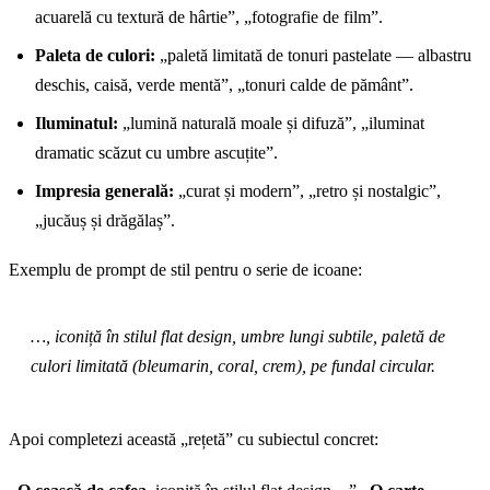
acuarelă cu textură de hârtie”, „fotografie de film”.
Paleta de culori:
„paletă limitată de tonuri pastelate — albastru
deschis, caisă, verde mentă”, „tonuri calde de pământ”.
Iluminatul:
„lumină naturală moale și difuză”, „iluminat
dramatic scăzut cu umbre ascuțite”.
Impresia generală:
„curat și modern”, „retro și nostalgic”,
„jucăuș și drăgălaș”.
Exemplu de prompt de stil pentru o serie de icoane:
…, iconiță în stilul flat design, umbre lungi subtile, paletă de
culori limitată (bleumarin, coral, crem), pe fundal circular.
Apoi completezi această „rețetă” cu subiectul concret: