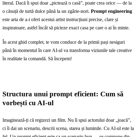
literal. Dacă îi spui doar „pictează o casă”, poate crea orice — de la
o căsuță de turtă dulce până la un zgârie-nori.
Prompt engineering
este arta de a-i oferi acestui artist instrucțiuni precise, clare și
inspiratoare, astfel încât să picteze exact casa pe care o ai în minte.
În acest ghid complet, te vom conduce de la primii pași nesiguri
până în momentul în care AI-ul va transforma viziunile tale creative
în realitate la comandă. Să începem!
Structura unui prompt eficient: Cum să
vorbești cu AI-ul
Imaginează-ți că regizezi un film. Nu îi spui actorului doar „joacă”,
ci îi dai un scenariu, descrii scena, starea și luminile. Cu AI-ul este la
fel. Un prompt eficient este ca un scenariu bun — se compune din