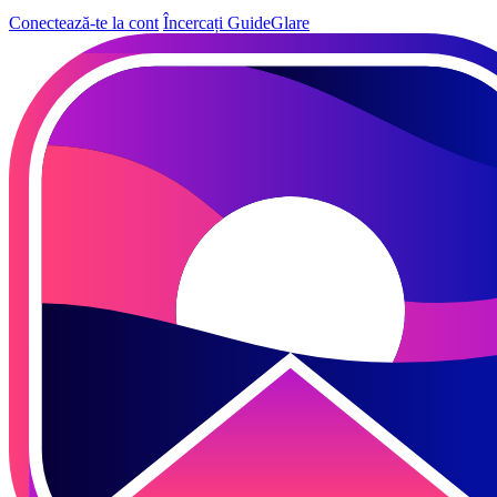
Conectează-te la cont
Încercați GuideGlare