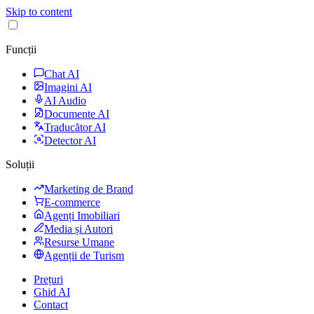
Skip to content
Funcții
Chat AI
Imagini AI
AI Audio
Documente AI
Traducător AI
Detector AI
Soluții
Marketing de Brand
E-commerce
Agenți Imobiliari
Media și Autori
Resurse Umane
Agenții de Turism
Prețuri
Ghid AI
Contact