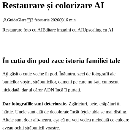
Restaurare și colorizare AI
GuideGlare
2 februarie 2026
16 min
Restaurare foto cu AI
Editare imagini cu AI
Upscaling cu AI
În cutia din pod zace istoria familiei tale
Ați găsit o cutie veche în pod. Înăuntru, zeci de fotografii ale
bunicilor voștri, străbunicilor, oameni pe care nu i-ați cunoscut
niciodată, dar al căror ADN încă îl purtați.
Dar fotografiile sunt deteriorate.
Zgârieturi, pete, crăpături în
hârtie. Unele sunt atât de decolorate încât fețele abia se mai disting.
Altele sunt doar alb-negru, așa că nu veți vedea niciodată ce culoare
aveau ochii străbunicii voastre.