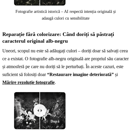
Fotografie artistică istorică – AI respectă intenția originală și
adaugă culori cu sensibilitate
Reparație fără colorizare: Când doriți să păstrați
Înainte
caracterul original alb-negru
Uneori, scopul nu este să adăugați culori – doriți doar să salvați ceea
ce a existat. O fotografie alb-negru originală are propriul său caracter
și atmosferă pe care nu doriți să le perturbați. În aceste cazuri, este
suficient să folosiți doar
“Restaurare imagine deteriorată”
și
Mărire rezoluție fotografie
.
După