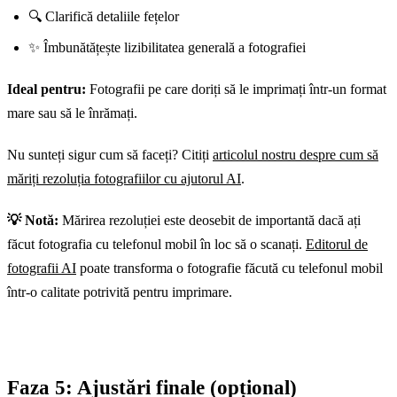
🔍 Clarifică detaliile fețelor
✨ Îmbunătățește lizibilitatea generală a fotografiei
Ideal pentru:
Fotografii pe care doriți să le imprimați într-un format
mare sau să le înrămați.
Nu sunteți sigur cum să faceți? Citiți
articolul nostru despre cum să
măriți rezoluția fotografiilor cu ajutorul AI
.
💡 Notă:
Mărirea rezoluției este deosebit de importantă dacă ați
făcut fotografia cu telefonul mobil în loc să o scanați.
Editorul de
fotografii AI
poate transforma o fotografie făcută cu telefonul mobil
într-o calitate potrivită pentru imprimare.
Faza 5: Ajustări finale (opțional)