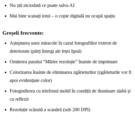
Nu știi niciodată ce poate salva AI
Mai bine scanați totul – o copie digitală nu ocupă spațiu
Greșeli frecvente:
Așteptarea unor miracole în cazul fotografiilor extrem de
deteriorate (părți întregi ale feței lipsă)
Omiterea pasului “Mărire rezoluție” înainte de imprimare
Colorizarea înainte de eliminarea zgârieturilor (zgârieturile vor fi
apoi evidențiate color)
Fotografierea cu telefonul mobil în condiții de iluminare slabă și
cu reflexii
Rezoluție scăzută a scanării (sub 200 DPI)