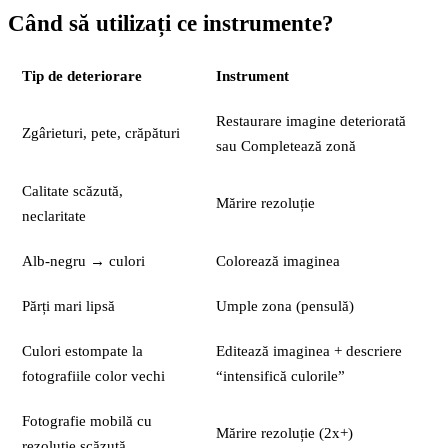
Când să utilizați ce instrumente?
Tip de deteriorare
Instrument
Restaurare imagine deteriorată
Zgârieturi, pete, crăpături
sau Completează zonă
Calitate scăzută,
Mărire rezoluție
neclaritate
Alb-negru → culori
Colorează imaginea
Părți mari lipsă
Umple zona (pensulă)
Culori estompate la
Editează imaginea + descriere
fotografiile color vechi
“intensifică culorile”
Fotografie mobilă cu
Mărire rezoluție (2x+)
rezoluție scăzută