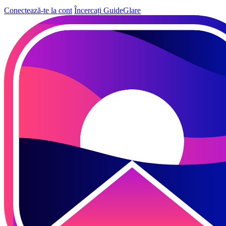
Conectează-te la cont
Încercați GuideGlare