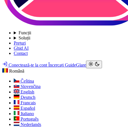
Funcții
Soluții
Prețuri
Ghid AI
Contact
Conectează-te la cont
Încercați GuideGlare
Română
Čeština
Slovenčina
English
Deutsch
Français
Español
Italiano
Português
Nederlands