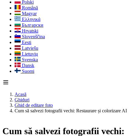
Polski
Română
Magyar
Ελληνικά
Български
Hrvatski
Slovenščina
Eesti
Latviešu
Lietuvių
Svenska
Dansk
Suomi
Acasă
Ghiduri
Ghid de editare foto
Cum să salvezi fotografii vechi: Restaurare și colorizare AI
Cum să salvezi fotografii vechi: