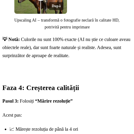
După
Upscaling AI – transformă o fotografie neclară în calitate HD,
potrivită pentru imprimare
💡 Notă:
Culorile nu sunt 100% exacte (AI nu știe ce culoare aveau
Înainte
obiectele reale), dar sunt foarte naturale și realiste. Adesea, sunt
surprinzător de aproape de realitate.
Faza 4: Creșterea calității
Pasul 3:
Folosiți
“Mărire rezoluție”
Acest pas:
📈 Mărește rezoluția de până la 4 ori