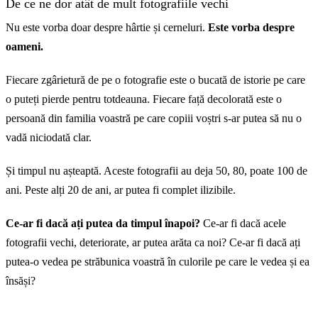
De ce ne dor atât de mult fotografiile vechi
Nu este vorba doar despre hârtie și cerneluri.
Este vorba despre
oameni.
Fiecare zgârietură de pe o fotografie este o bucată de istorie pe care
o puteți pierde pentru totdeauna. Fiecare față decolorată este o
Înainte
persoană din familia voastră pe care copiii voștri s-ar putea să nu o
vadă niciodată clar.
Și timpul nu așteaptă. Aceste fotografii au deja 50, 80, poate 100 de
ani. Peste alți 20 de ani, ar putea fi complet ilizibile.
Ce-ar fi dacă ați putea da timpul înapoi?
Ce-ar fi dacă acele
fotografii vechi, deteriorate, ar putea arăta ca noi? Ce-ar fi dacă ați
putea-o vedea pe străbunica voastră în culorile pe care le vedea și ea
însăși?