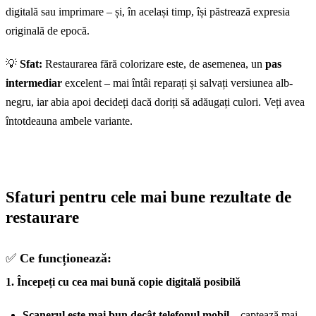
digitală sau imprimare – și, în același timp, își păstrează expresia
originală de epocă.
💡
Sfat:
Restaurarea fără colorizare este, de asemenea, un
pas
intermediar
excelent – mai întâi reparați și salvați versiunea alb-
negru, iar abia apoi decideți dacă doriți să adăugați culori. Veți avea
întotdeauna ambele variante.
Sfaturi pentru cele mai bune rezultate de
restaurare
✅
Ce funcționează:
1. Începeți cu cea mai bună copie digitală posibilă
Scanerul este mai bun decât telefonul mobil
– captează mai