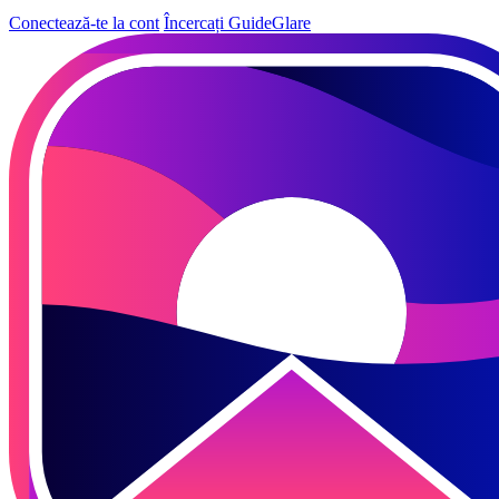
Conectează-te la cont
Încercați GuideGlare