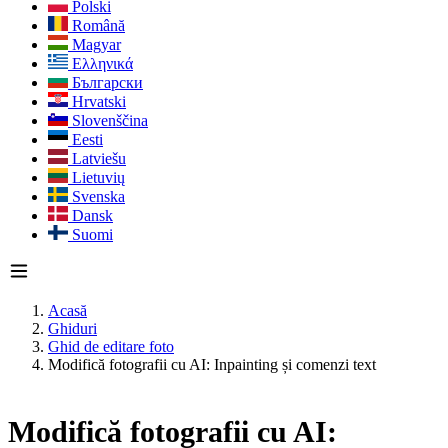
Polski
Română
Magyar
Ελληνικά
Български
Hrvatski
Slovenščina
Eesti
Latviešu
Lietuvių
Svenska
Dansk
Suomi
Acasă
Ghiduri
Ghid de editare foto
Modifică fotografii cu AI: Inpainting și comenzi text
Modifică fotografii cu AI: