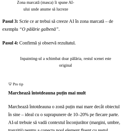
Zona marcată (masca) îi spune AI-
ului unde anume să lucreze
Pasul 3:
Scrie ce ar trebui să creeze AI în zona marcată – de
exemplu
“O pălărie galbenă”
.
Pasul 4:
Confirmă și observă rezultatul.
Înainte
După
Inpainting-ul a schimbat doar pălăria, restul scenei este
original
Marchează întotdeauna puțin mai mult
Marchează întotdeauna o zonă puțin mai mare decât obiectul
în sine – ideal cu o suprapunere de 10–20% pe fiecare parte.
AI-ul trebuie să vadă contextul înconjurător (margini, umbre,
tranziții) pentru a conecta noul element fluent cu restul