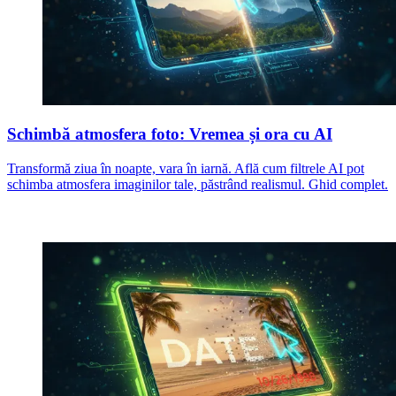
Schimbă atmosfera foto: Vremea și ora cu AI
Transformă ziua în noapte, vara în iarnă. Află cum filtrele AI pot
schimba atmosfera imaginilor tale, păstrând realismul. Ghid complet.