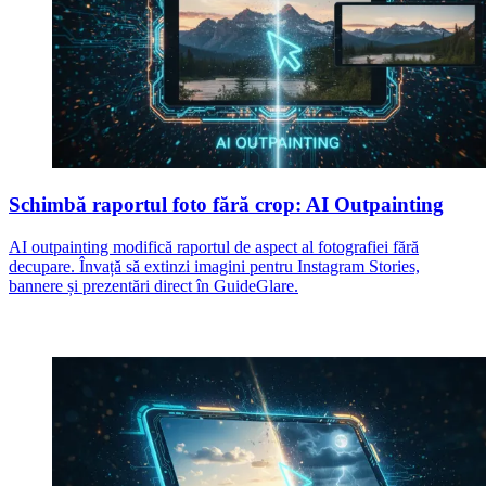
Schimbă raportul foto fără crop: AI Outpainting
AI outpainting modifică raportul de aspect al fotografiei fără
decupare. Învață să extinzi imagini pentru Instagram Stories,
bannere și prezentări direct în GuideGlare.