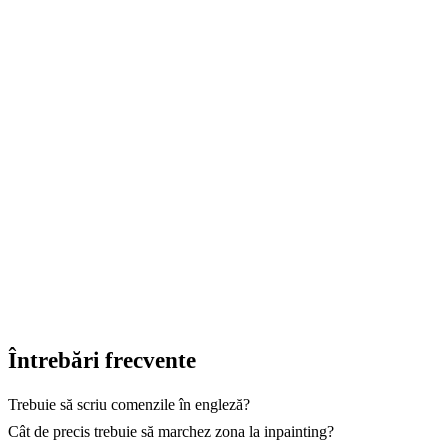
Încearcă editarea imaginilor cu AI
GuideGlare
Încearcă inpainting, editare, upscaling, outpainting și
alte ajustări cu AI.
→ Începe cu GuideGlare
Întrebări frecvente
Trebuie să scriu comenzile în engleză?
Cât de precis trebuie să marchez zona la inpainting?