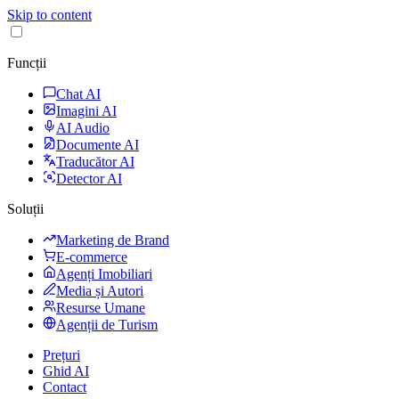
Skip to content
Funcții
Chat AI
Imagini AI
AI Audio
Documente AI
Traducător AI
Detector AI
Soluții
Marketing de Brand
E-commerce
Agenți Imobiliari
Media și Autori
Resurse Umane
Agenții de Turism
Prețuri
Ghid AI
Contact