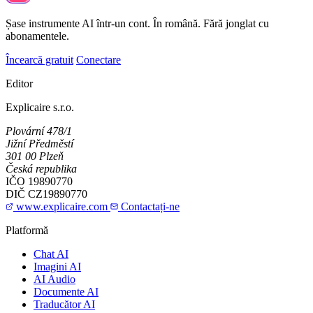
Șase instrumente AI într-un cont. În română. Fără jonglat cu
abonamentele.
Încearcă gratuit
Conectare
Editor
Explicaire s.r.o.
Plovární 478/1
Jižní Předměstí
301 00 Plzeň
Česká republika
IČO
19890770
DIČ
CZ19890770
www.explicaire.com
Contactați-ne
Platformă
Chat AI
Imagini AI
AI Audio
Documente AI
Traducător AI