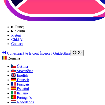
Funcții
Soluții
Prețuri
Ghid AI
Contact
Conectează-te la cont
Încercați GuideGlare
Română
Čeština
Slovenčina
English
Deutsch
Français
Español
Italiano
Português
Nederlands