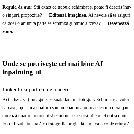
Regula de aur:
Știi exact ce trebuie schimbat și poate fi descris într-
o singură propoziție? →
Editează imaginea
. Ai nevoie să te asiguri
că doar o anumită parte se schimbă și nimic altceva? →
Desenează
zona
.
Unde se potrivește cel mai bine AI
inpainting-ul
LinkedIn și portrete de afaceri
Actualizează-ți imaginea vizuală fără un fotograf. Schimbarea culorii
cămășii, ajustarea coafurii sau îndepărtarea unui accesoriu deranjant
durează doar un moment și economisește costurile unei noi ședințe
foto. Rezultatul arată ca fotografia originală – nu ca o copie retușată.