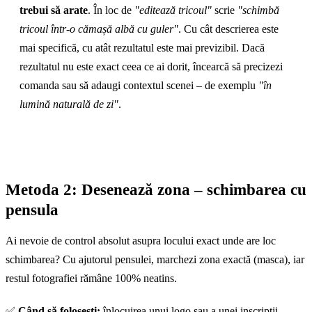
trebui să arate
. În loc de
"editează tricoul"
scrie
"schimbă
tricoul într-o cămașă albă cu guler"
. Cu cât descrierea este
mai specifică, cu atât rezultatul este mai previzibil. Dacă
rezultatul nu este exact ceea ce ai dorit, încearcă să precizezi
comanda sau să adaugi contextul scenei – de exemplu
"în
lumină naturală de zi"
.
Metoda 2: Desenează zona – schimbarea cu
pensula
Ai nevoie de control absolut asupra locului exact unde are loc
schimbarea? Cu ajutorul pensulei, marchezi zona exactă (masca), iar
restul fotografiei rămâne 100% neatins.
✅
Când să folosești:
înlocuirea unui logo sau a unei inscripții