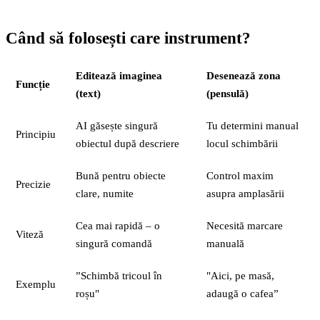
Când să folosești care instrument?
Editează imaginea
Desenează zona
Funcție
(text)
(pensulă)
AI găsește singură
Tu determini manual
Principiu
obiectul după descriere
locul schimbării
Bună pentru obiecte
Control maxim
Precizie
clare, numite
asupra amplasării
Cea mai rapidă – o
Necesită marcare
Viteză
singură comandă
manuală
”Schimbă tricoul în
"Aici, pe masă,
Exemplu
roșu"
adaugă o cafea”