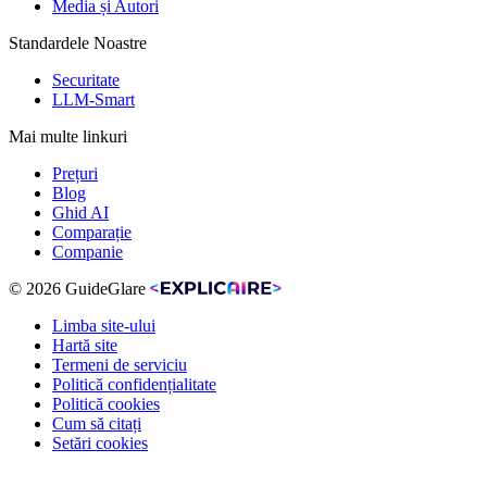
Media și Autori
Standardele Noastre
Securitate
LLM-Smart
Mai multe linkuri
Prețuri
Blog
Ghid AI
Comparație
Companie
© 2026 GuideGlare
Limba site-ului
Hartă site
Termeni de serviciu
Politică confidențialitate
Politică cookies
Cum să citați
Setări cookies