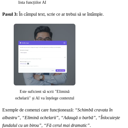
lista funcțiilor AI
Pasul 3:
În câmpul text, scrie ce ar trebui să se întâmple.
Este suficient să scrii "Elimină
ochelarii" și AI va înțelege contextul
Exemple de comenzi care funcționează:
“Schimbă cravata în
albastru”
,
“Elimină ochelarii”
,
“Adaugă o barbă”
,
“Înlocuiește
fundalul cu un birou”
,
“Fă cerul mai dramatic”
.