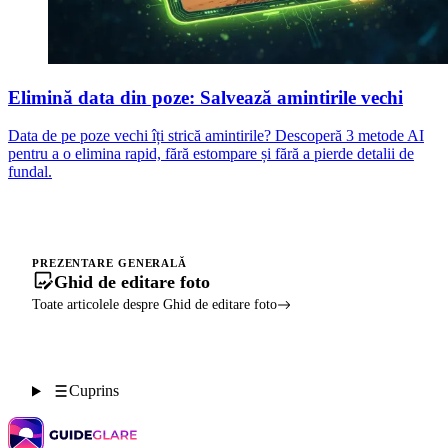
Elimină data din poze: Salvează amintirile vechi
Data de pe poze vechi îți strică amintirile? Descoperă 3 metode AI
pentru a o elimina rapid, fără estompare și fără a pierde detalii de
fundal.
PREZENTARE GENERALĂ
Ghid de editare foto
Toate articolele despre Ghid de editare foto
Cuprins