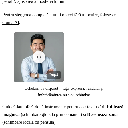
pe raft), ajustarea atmosferei luminii.
Pentru ștergerea completă a unui obiect fără înlocuire, folosește
Guma AI
.
După
Ochelarii au dispărut – fața, expresia, fundalul și
îmbrăcămintea nu s-au schimbat
GuideGlare oferă două instrumente pentru aceste ajustări:
Editează
imaginea
(schimbare globală prin comandă) și
Desenează zona
(schimbare locală cu pensula).
Înainte