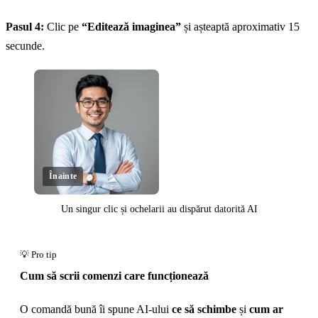
Pasul 4:
Clic pe
“Editează imaginea”
și așteaptă aproximativ 15
secunde.
Înainte
Un singur clic și ochelarii au dispărut datorită AI
Click pentru a dezvălui
Cum să scrii comenzi care funcționează
O comandă bună îi spune AI-ului
ce să schimbe
și
cum ar