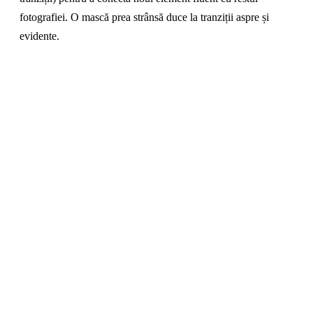
fotografiei. O mască prea strânsă duce la tranziții aspre și
evidente.
Schimbă un detaliu în fotografia ta în 15
secunde
Încarcă o fotografie, scrie o comandă și vei vedea
rezultatul într-un moment.
→ Editează fotografii cu AI