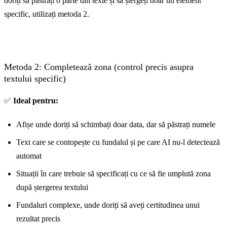
doriți să păstrați o parte din texte și să ștergeți doar un element
specific, utilizați metoda 2.
Înainte
Metoda 2: Completează zona (control precis asupra
textului specific)
✅
Ideal pentru:
Afișe unde doriți să schimbați doar data, dar să păstrați numele
Text care se contopește cu fundalul și pe care AI nu-l detectează
automat
Situații în care trebuie să specificați cu ce să fie umplută zona
după ștergerea textului
Fundaluri complexe, unde doriți să aveți certitudinea unui
rezultat precis