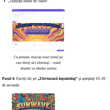
„Tranziții fluide de culori”
Cu pensula, marcați exact textul pe
care doriți să-l eliminați – restul
afișului va rămâne neatins
Pasul 4:
Faceți clic pe
„Efectuează inpainting”
și așteptați 10–20
de secunde