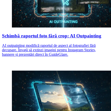
Schimbă raportul foto fără crop: AI Outpainting
AI outpainting modifică raportul de aspect al fotografiei fără
decupare. Învață să extinzi imagini pentru Instagram Stories,
bannere și prezentări direct în GuideGlare.