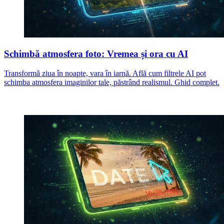
Schimbă atmosfera foto: Vremea și ora cu AI
Transformă ziua în noapte, vara în iarnă. Află cum filtrele AI pot
schimba atmosfera imaginilor tale, păstrând realismul. Ghid complet.