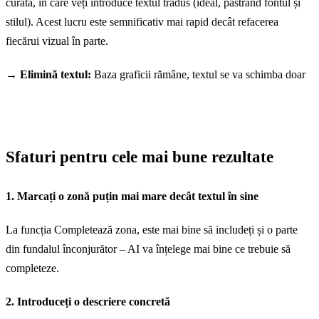
curată, în care veți introduce textul tradus (ideal, păstrând fontul și
stilul). Acest lucru este semnificativ mai rapid decât refacerea
fiecărui vizual în parte.
→ Elimină textul:
Baza graficii rămâne, textul se va schimba doar
Sfaturi pentru cele mai bune rezultate
1. Marcați o zonă puțin mai mare decât textul în sine
La funcția Completează zona, este mai bine să includeți și o parte
din fundalul înconjurător – AI va înțelege mai bine ce trebuie să
completeze.
2. Introduceți o descriere concretă