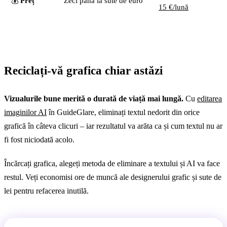
💰
Preț
Zeci până la sute de euro
15 €/lună
Reciclați-vă grafica chiar astăzi
Vizualurile bune merită o durată de viață mai lungă.
Cu
editarea
imaginilor AI
în GuideGlare, eliminați textul nedorit din orice
grafică în câteva clicuri – iar rezultatul va arăta ca și cum textul nu ar
fi fost niciodată acolo.
Încărcați grafica, alegeți metoda de eliminare a textului și AI va face
restul. Veți economisi ore de muncă ale designerului grafic și sute de
lei pentru refacerea inutilă.