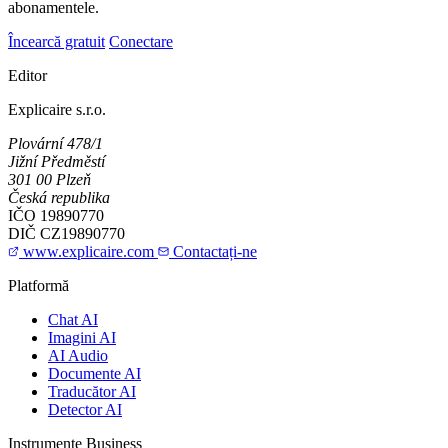
abonamentele.
Încearcă gratuit
Conectare
Editor
Explicaire s.r.o.
Plovární 478/1
Jižní Předměstí
301 00 Plzeň
Česká republika
IČO
19890770
DIČ
CZ19890770
www.explicaire.com
Contactați-ne
Platformă
Chat AI
Imagini AI
AI Audio
Documente AI
Traducător AI
Detector AI
Instrumente Business