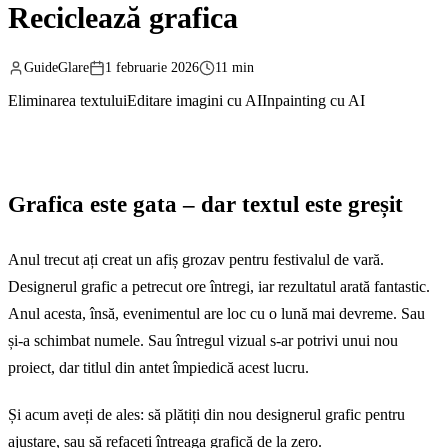
Reciclează grafica
GuideGlare
1 februarie 2026
11 min
Eliminarea textului
Editare imagini cu AI
Inpainting cu AI
Grafica este gata – dar textul este greșit
Anul trecut ați creat un afiș grozav pentru festivalul de vară.
Designerul grafic a petrecut ore întregi, iar rezultatul arată fantastic.
Anul acesta, însă, evenimentul are loc cu o lună mai devreme. Sau
și-a schimbat numele. Sau întregul vizual s-ar potrivi unui nou
proiect, dar titlul din antet împiedică acest lucru.
Și acum aveți de ales: să plătiți din nou designerul grafic pentru
ajustare, sau să refaceți întreaga grafică de la zero.