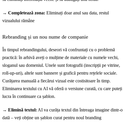
→ Completează zona:
Eliminați doar anul sau data, restul
vizualului rămâne
Rebranding și un nou nume de companie
În timpul rebrandingului, deseori vă confruntați cu o problemă
practică: în arhivă aveți o mulțime de materiale cu numele vechi,
sloganul sau domeniul. Unele sunt fotografii (inscripții pe vitrine,
roll-up-uri), altele sunt bannere și grafică pentru rețelele sociale.
Curățarea manuală a fiecărui vizual este costisitoare în timp.
Eliminarea textului cu AI vă oferă o versiune curată, cu care puteți
lucra în continuare ca șablon.
→ Elimină textul:
AI va curăța textul din întreaga imagine dintr-o
dată – veți obține un șablon curat pentru noul branding