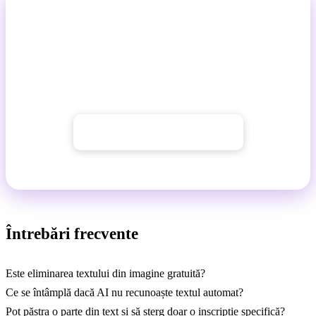
Încercați eliminarea textului din imagini
cu GuideGlare
Pentru a utiliza instrumentele AI, aveți nevoie de cel
puțin un
plan Basic
→ Începeți cu GuideGlare
Întrebări frecvente
Este eliminarea textului din imagine gratuită?
Ce se întâmplă dacă AI nu recunoaște textul automat?
Pot păstra o parte din text și să șterg doar o inscripție specifică?