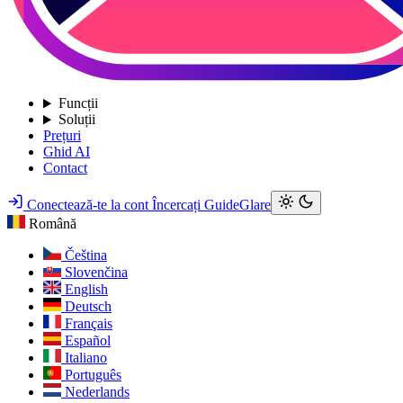
Funcții
Soluții
Prețuri
Ghid AI
Contact
Conectează-te la cont
Încercați GuideGlare
Română
Čeština
Slovenčina
English
Deutsch
Français
Español
Italiano
Português
Nederlands