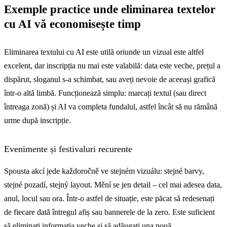
Exemple practice unde eliminarea textelor
cu AI vă economisește timp
Eliminarea textului cu AI este utilă oriunde un vizual este altfel
excelent, dar inscripția nu mai este valabilă: data este veche, prețul a
dispărut, sloganul s-a schimbat, sau aveți nevoie de aceeași grafică
într-o altă limbă. Funcționează simplu: marcați textul (sau direct
întreaga zonă) și AI va completa fundalul, astfel încât să nu rămână
urme după inscripție.
Evenimente și festivaluri recurente
Spousta akcí jede každoročně ve stejném vizuálu: stejné barvy,
stejné pozadí, stejný layout. Mění se jen detail – cel mai adesea data,
anul, locul sau ora. Într-o astfel de situație, este păcat să redesenați
de fiecare dată întregul afiș sau bannerele de la zero. Este suficient
să eliminați informația veche și să adăugați una nouă.