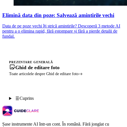
Elimină data din poze: Salvează amintirile vechi
Data de pe poze vechi îți strică amintirile? Descoperă 3 metode AI
pentru a o elimina rapid, fără estompare și fără a pierde detalii de
fundal.
PREZENTARE GENERALĂ
Ghid de editare foto
Toate articolele despre Ghid de editare foto
Cuprins
Șase instrumente AI într-un cont. În română. Fără jonglat cu