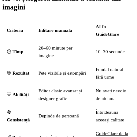
imagini
AI în
Criteriu
Editare manuală
GuideGlare
20–60 minute per
⏱️
Timp
10–30 secunde
imagine
Fundal natural
🎯
Rezultat
Pete vizibile și estompări
fără urme
Editor clasic avansat și
Nu aveți nevoie
💡
Abilități
designer grafic
de niciuna
🔄
Întotdeauna
Depinde de persoană
Consistență
aceeași calitate
GuideGlare de la