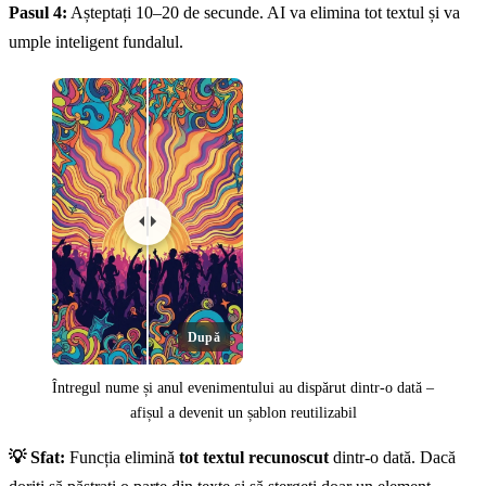
Pasul 4:
Așteptați 10–20 de secunde. AI va elimina tot textul și va
umple inteligent fundalul.
După
Întregul nume și anul evenimentului au dispărut dintr-o dată –
afișul a devenit un șablon reutilizabil
💡 Sfat:
Funcția elimină
tot textul recunoscut
dintr-o dată. Dacă