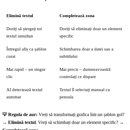
Elimină textul
Completează zona
Doriți să ștergeți tot
Doriți să eliminați doar un element
textul simultan
specific
Întregul afiș ca șablon
Schimbarea doar a datei sau a
curat
subtitlului
Mai rapid – un singur
Mai precis – dumneavoastră
clic
controlați ce dispare
AI detectează textul
Textul îl selectați manual cu
automat
pensula
💡 Regula de aur:
Vreți să transformați grafica într-un șablon gol?
→
Elimină textul
. Vreți să schimbați doar un element specific? →