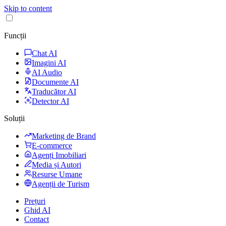
Skip to content
Funcții
Chat AI
Imagini AI
AI Audio
Documente AI
Traducător AI
Detector AI
Soluții
Marketing de Brand
E-commerce
Agenți Imobiliari
Media și Autori
Resurse Umane
Agenții de Turism
Prețuri
Ghid AI
Contact