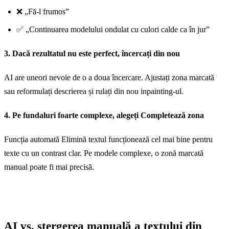
❌ „Fă-l frumos”
✅ „Continuarea modelului ondulat cu culori calde ca în jur”
3. Dacă rezultatul nu este perfect, încercați din nou
AI are uneori nevoie de o a doua încercare. Ajustați zona marcată
sau reformulați descrierea și rulați din nou inpainting-ul.
4. Pe fundaluri foarte complexe, alegeți Completează zona
Funcția automată Elimină textul funcționează cel mai bine pentru
texte cu un contrast clar. Pe modele complexe, o zonă marcată
manual poate fi mai precisă.
AI vs. ștergerea manuală a textului din