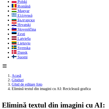
Polski
Română
Magyar
Ελληνικά
Български
Hrvatski
Slovenščina
Eesti
Latviešu
Lietuvių
Svenska
Dansk
Suomi
Acasă
Ghiduri
Ghid de editare foto
Elimină textul din imagini cu AI: Reciclează grafica
Elimină textul din imagini cu AI: