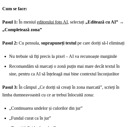
Cum se face:
Pasul 1:
În meniul
editorului foto AI
, selectați
„Editează cu AI”
→
„Completează zona”
Pasul 2:
Cu pensula,
suprapuneți textul
pe care doriți să-l eliminați
Nu trebuie să fiți precis la pixel – AI va recunoaște marginile
Recomandăm să marcați o zonă puțin mai mare decât textul în
sine, pentru ca AI să înțeleagă mai bine contextul înconjurător
Pasul 3:
În câmpul „Ce doriți să creați în zona marcată”, scrieți în
limba dumneavoastră cu ce ar trebui înlocuită zona:
„Continuarea undelor și culorilor din jur”
„Fundal curat ca în jur”