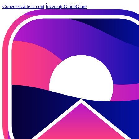
Conectează-te la cont
Încercați GuideGlare