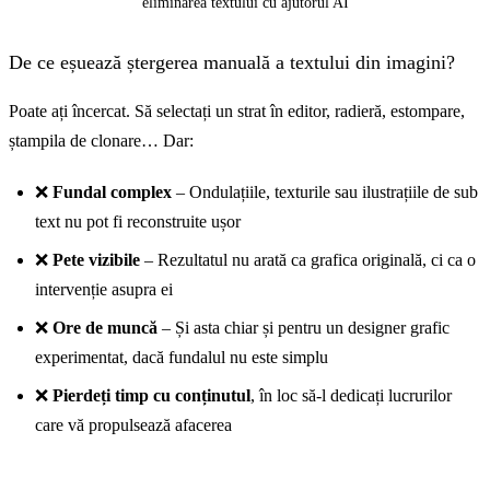
eliminarea textului cu ajutorul AI
De ce eșuează ștergerea manuală a textului din imagini?
Poate ați încercat. Să selectați un strat în editor, radieră, estompare,
ștampila de clonare… Dar:
❌
Fundal complex
– Ondulațiile, texturile sau ilustrațiile de sub
Înainte
text nu pot fi reconstruite ușor
❌
Pete vizibile
– Rezultatul nu arată ca grafica originală, ci ca o
intervenție asupra ei
❌
Ore de muncă
– Și asta chiar și pentru un designer grafic
experimentat, dacă fundalul nu este simplu
❌
Pierdeți timp cu conținutul
, în loc să-l dedicați lucrurilor
care vă propulsează afacerea