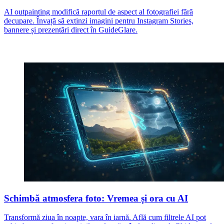
AI outpainting modifică raportul de aspect al fotografiei fără
decupare. Învață să extinzi imagini pentru Instagram Stories,
bannere și prezentări direct în GuideGlare.
Schimbă atmosfera foto: Vremea și ora cu AI
Transformă ziua în noapte, vara în iarnă. Află cum filtrele AI pot