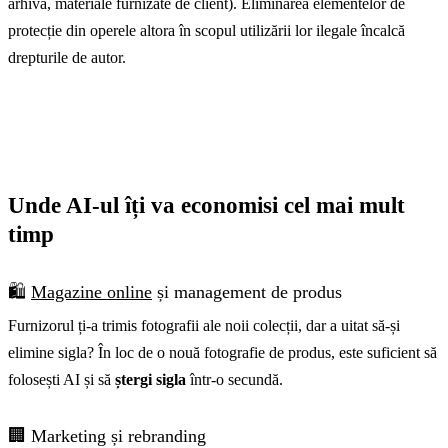
arhivă, materiale furnizate de client). Eliminarea elementelor de
protecție din operele altora în scopul utilizării lor ilegale încalcă
drepturile de autor.
Unde AI-ul îți va economisi cel mai mult
timp
🛍️
Magazine online
și management de produs
Furnizorul ți-a trimis fotografii ale noii colecții, dar a uitat să-și
elimine sigla? În loc de o nouă fotografie de produs, este suficient să
folosești AI și să
ștergi sigla
într-o secundă.
🏢 Marketing și rebranding