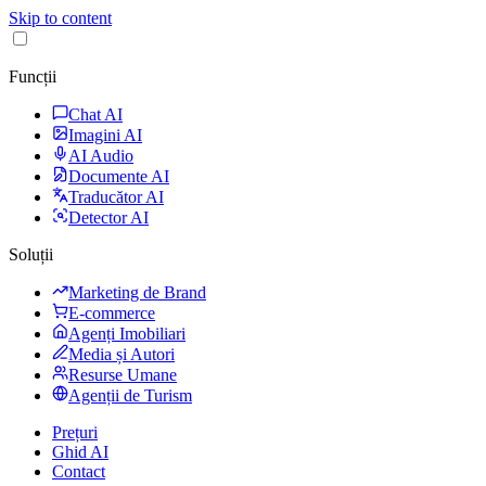
Skip to content
Funcții
Chat AI
Imagini AI
AI Audio
Documente AI
Traducător AI
Detector AI
Soluții
Marketing de Brand
E-commerce
Agenți Imobiliari
Media și Autori
Resurse Umane
Agenții de Turism
Prețuri
Ghid AI
Contact