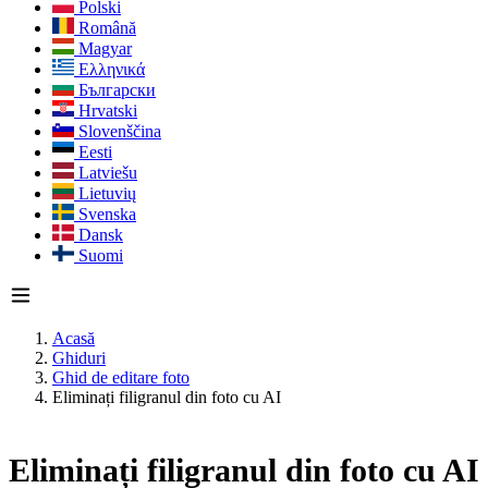
Polski
Română
Magyar
Ελληνικά
Български
Hrvatski
Slovenščina
Eesti
Latviešu
Lietuvių
Svenska
Dansk
Suomi
Acasă
Ghiduri
Ghid de editare foto
Eliminați filigranul din foto cu AI
Eliminați filigranul din foto cu AI