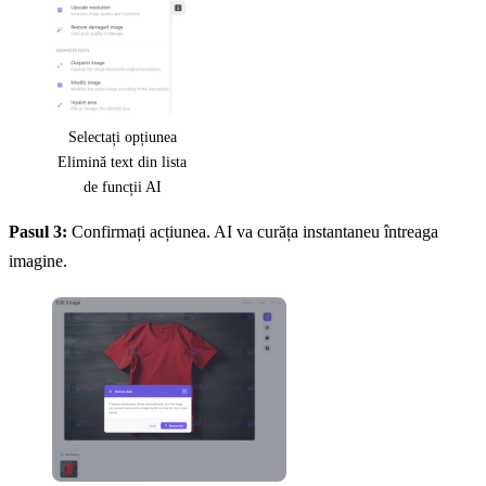
Selectați opțiunea
Elimină text din lista
de funcții AI
Pasul 3:
Confirmați acțiunea. AI va curăța instantaneu întreaga
imagine.