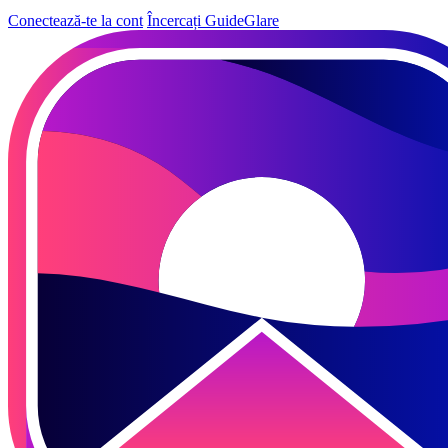
Conectează-te la cont
Încercați GuideGlare