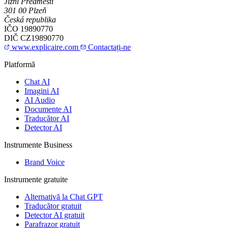
Jižní Předměstí
301 00 Plzeň
Česká republika
IČO
19890770
DIČ
CZ19890770
www.explicaire.com
Contactați-ne
Platformă
Chat AI
Imagini AI
AI Audio
Documente AI
Traducător AI
Detector AI
Instrumente Business
Brand Voice
Instrumente gratuite
Alternativă la Chat GPT
Traducător gratuit
Detector AI gratuit
Parafrazor gratuit