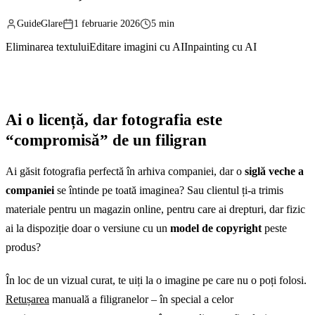
GuideGlare
1 februarie 2026
5 min
Eliminarea textului
Editare imagini cu AI
Inpainting cu AI
Ai o licență, dar fotografia este
“compromisă” de un filigran
Ai găsit fotografia perfectă în arhiva companiei, dar o
siglă veche a
companiei
se întinde pe toată imaginea? Sau clientul ți-a trimis
materiale pentru un magazin online, pentru care ai drepturi, dar fizic
ai la dispoziție doar o versiune cu un
model de copyright
peste
produs?
În loc de un vizual curat, te uiți la o imagine pe care nu o poți folosi.
Retușarea
manuală a filigranelor – în special a celor