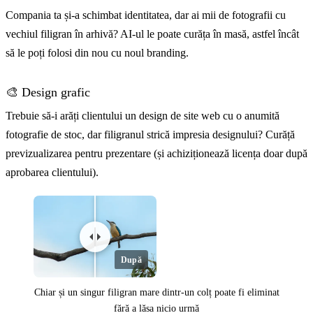
Compania ta și-a schimbat identitatea, dar ai mii de fotografii cu
vechiul filigran în arhivă? AI-ul le poate curăța în masă, astfel încât
să le poți folosi din nou cu noul branding.
🎨 Design grafic
Trebuie să-i arăți clientului un design de site web cu o anumită
fotografie de stoc, dar filigranul strică impresia designului? Curăță
previzualizarea pentru prezentare (și achiziționează licența doar după
aprobarea clientului).
După
Chiar și un singur filigran mare dintr-un colț poate fi eliminat
fără a lăsa nicio urmă