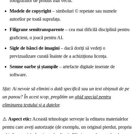
fotografiilor de produs mai vechi.
Modele de copyright
– simboluri © repetate sau numele
autorilor pe toată suprafața.
Filigrane semitransparente
– cea mai dificilă disciplină pentru
graficieni, o joacă pentru AI.
Sigle de bănci de imagini
– dacă doriți să vedeți o
previzualizare curată înainte de a achiziționa licența.
Semne oarbe și ștampile
– artefacte digitale inserate de
software.
Sfat: Ai nevoie să elimini o dată specifică sau un text obișnuit de pe
un panou? În acest scop, pregătim un
ghid special pentru
eliminarea textului și a datelor
.
⚠️
Aspect etic:
Această tehnologie servește la editarea materialelor
pentru care aveți autorizație (de exemplu, un original pierdut, propria