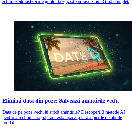
schimba atmosfera imaginilor tale, păstrând realismul. Ghid complet.
Elimină data din poze: Salvează amintirile vechi
Data de pe poze vechi îți strică amintirile? Descoperă 3 metode AI
pentru a o elimina rapid, fără estompare și fără a pierde detalii de
fundal.