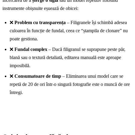
Încercarea de a
șterge o siglă
sau un model repetitiv folosind
instrumente obișnuite eșuează de obicei:
❌
Problem cu transparența
– Filigranele își schimbă adesea
culoarea în funcție de fundal, ceea ce “ștampila de clonare” nu
poate gestiona.
❌
Fundal complex
– Dacă filigranul se suprapune peste păr,
blană sau o textură detaliată, editarea manuală este aproape
imposibilă.
❌
Consumatoare de timp
– Eliminarea unui model care se
repetă de 20 de ori într-o singură fotografie este o muncă de ore
întregi.