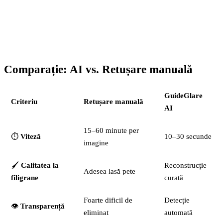
Înainte
Comparație: AI vs. Retușare manuală
GuideGlare
Criteriu
Retușare manuală
AI
15–60 minute per
⏱️
Viteză
10–30 secunde
imagine
🖌️
Calitatea la
Reconstrucție
Adesea lasă pete
filigrane
curată
Foarte dificil de
Detecție
👁️
Transparență
eliminat
automată