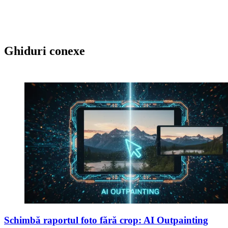
Ghiduri conexe
Schimbă raportul foto fără crop: AI Outpainting