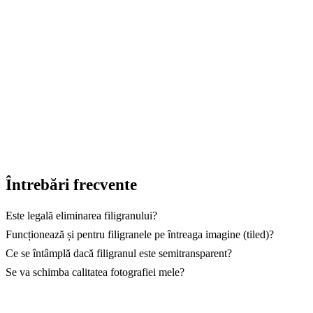
reușește să reconstruiască grafica de sub filigran.
→ Începe cu GuideGlare
Întrebări frecvente
Este legală eliminarea filigranului?
Funcționează și pentru filigranele pe întreaga imagine (tiled)?
Ce se întâmplă dacă filigranul este semitransparent?
Se va schimba calitatea fotografiei mele?