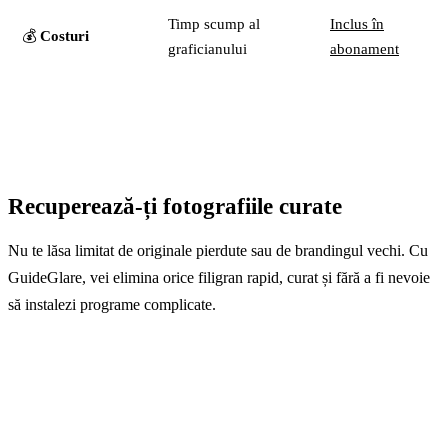
Timp scump al
Inclus în
💰
Costuri
graficianului
abonament
Recuperează-ți fotografiile curate
Nu te lăsa limitat de originale pierdute sau de brandingul vechi. Cu
GuideGlare, vei elimina orice filigran rapid, curat și fără a fi nevoie
să instalezi programe complicate.
Încearcă eliminarea filigranului
Încarcă imaginea ta și convinge-te singur cum AI-ul