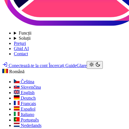
Funcții
Soluții
Prețuri
Ghid AI
Contact
Conectează-te la cont
Încercați GuideGlare
Română
Čeština
Slovenčina
English
Deutsch
Français
Español
Italiano
Português
Nederlands