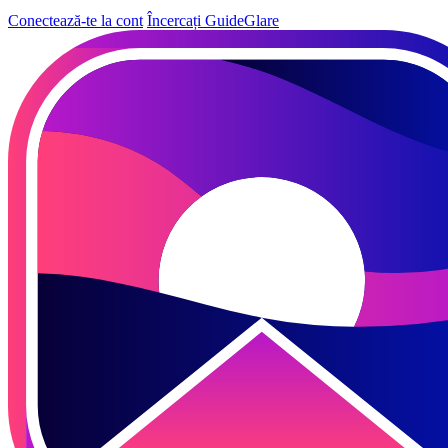
Conectează-te la cont
Încercați GuideGlare