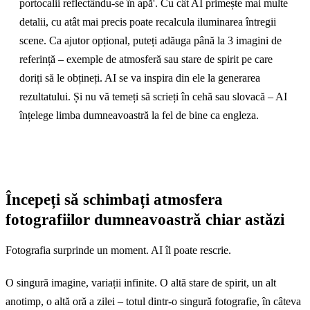
portocalii reflectându-se în apă'. Cu cât AI primește mai multe
detalii, cu atât mai precis poate recalcula iluminarea întregii
scene. Ca ajutor opțional, puteți adăuga până la 3 imagini de
referință – exemple de atmosferă sau stare de spirit pe care
doriți să le obțineți. AI se va inspira din ele la generarea
rezultatului. Și nu vă temeți să scrieți în cehă sau slovacă – AI
înțelege limba dumneavoastră la fel de bine ca engleza.
Începeți să schimbați atmosfera
fotografiilor dumneavoastră chiar astăzi
Fotografia surprinde un moment. AI îl poate rescrie.
O singură imagine, variații infinite. O altă stare de spirit, un alt
anotimp, o altă oră a zilei – totul dintr-o singură fotografie, în câteva