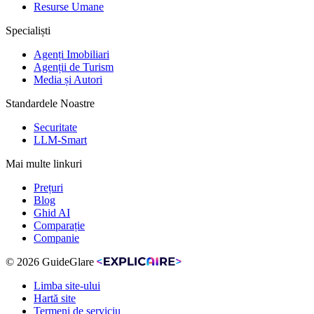
Resurse Umane
Specialiști
Agenți Imobiliari
Agenții de Turism
Media și Autori
Standardele Noastre
Securitate
LLM-Smart
Mai multe linkuri
Prețuri
Blog
Ghid AI
Comparație
Companie
© 2026 GuideGlare
Limba site-ului
Hartă site
Termeni de serviciu