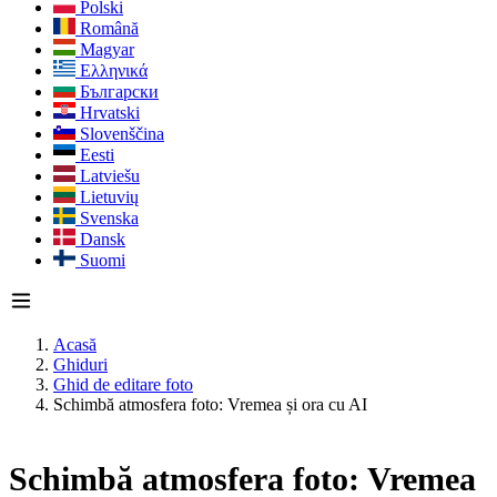
Polski
Română
Magyar
Ελληνικά
Български
Hrvatski
Slovenščina
Eesti
Latviešu
Lietuvių
Svenska
Dansk
Suomi
Acasă
Ghiduri
Ghid de editare foto
Schimbă atmosfera foto: Vremea și ora cu AI
Schimbă atmosfera foto: Vremea