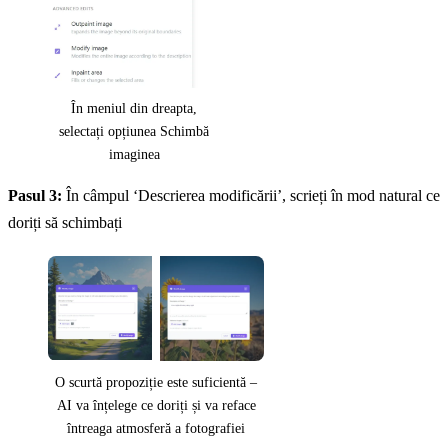
În meniul din dreapta,
selectați opțiunea Schimbă
imaginea
Pasul 3:
În câmpul ‘Descrierea modificării’, scrieți în mod natural ce
doriți să schimbați
O scurtă propoziție este suficientă –
AI va înțelege ce doriți și va reface
întreaga atmosferă a fotografiei