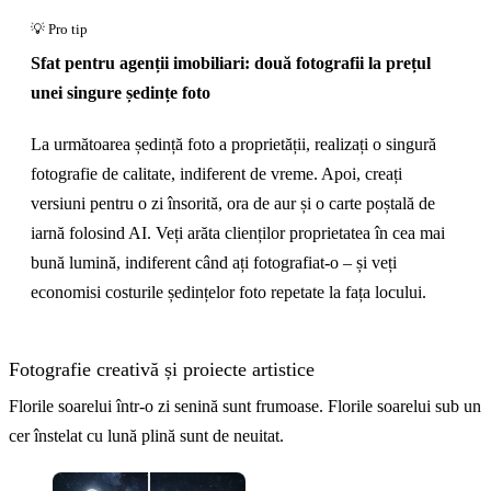
Sfat pentru agenții imobiliari: două fotografii la prețul
unei singure ședințe foto
La următoarea ședință foto a proprietății, realizați o singură
fotografie de calitate, indiferent de vreme. Apoi, creați
versiuni pentru o zi însorită, ora de aur și o carte poștală de
iarnă folosind AI. Veți arăta clienților proprietatea în cea mai
bună lumină, indiferent când ați fotografiat-o – și veți
economisi costurile ședințelor foto repetate la fața locului.
Fotografie creativă și proiecte artistice
Florile soarelui într-o zi senină sunt frumoase. Florile soarelui sub un
cer înstelat cu lună plină sunt de neuitat.