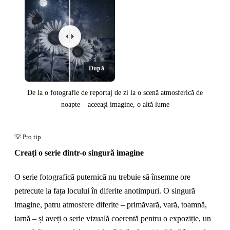
După
De la o fotografie de reportaj de zi la o scenă atmosferică de
noapte – aceeași imagine, o altă lume
Creați o serie dintr-o singură imagine
Înainte
O serie fotografică puternică nu trebuie să însemne ore
petrecute la fața locului în diferite anotimpuri. O singură
imagine, patru atmosfere diferite – primăvară, vară, toamnă,
iarnă – și aveți o serie vizuală coerentă pentru o expoziție, un