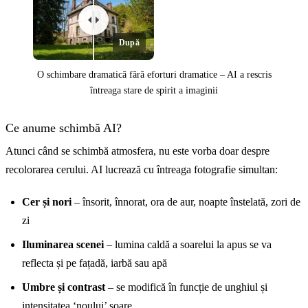
După
O schimbare dramatică fără eforturi dramatice – AI a rescris
întreaga stare de spirit a imaginii
Înainte
Ce anume schimbă AI?
Atunci când se schimbă atmosfera, nu este vorba doar despre
recolorarea cerului. AI lucrează cu întreaga fotografie simultan:
Cer și nori
– însorit, înnorat, ora de aur, noapte înstelată, zori de
zi
Iluminarea scenei
– lumina caldă a soarelui la apus se va
reflecta și pe fațadă, iarbă sau apă
Umbre și contrast
– se modifică în funcție de unghiul și
intensitatea ‘noului’ soare