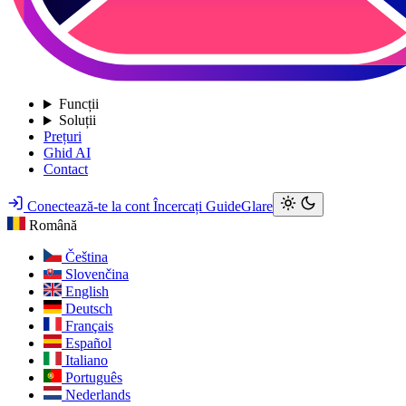
Funcții
Soluții
Prețuri
Ghid AI
Contact
Conectează-te la cont
Încercați GuideGlare
Română
Čeština
Slovenčina
English
Deutsch
Français
Español
Italiano
Português
Nederlands