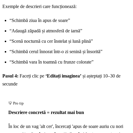
Exemple de descrieri care funcționează:
“Schimbă ziua în apus de soare”
“Adaugă zăpadă și atmosferă de iarnă”
“Scenă nocturnă cu cer înstelat și lună plină”
“Schimbă cerul înnorat într-o zi senină și însorită”
“Schimbă vara în toamnă cu frunze colorate”
Pasul 4:
Faceți clic pe
‘Editați imaginea’
și așteptați 10–30 de
secunde
Descriere concretă = rezultat mai bun
În loc de un vag 'alt cer', încercați 'apus de soare auriu cu nori