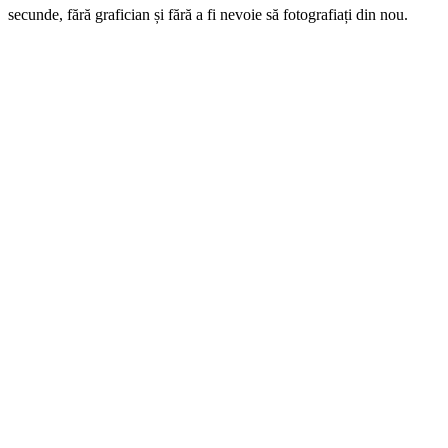
secunde, fără grafician și fără a fi nevoie să fotografiați din nou.
O singură imagine, stări de spirit infinite.
Transformați vara în iarnă, ziua în noapte, o dimineață
ploioasă în ora de aur – natural, printr-o singură
propoziție. Fără editări manuale, fără straturi, fără
compromisuri.
→ Începeți cu GuideGlare