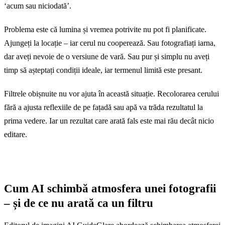
‘acum sau niciodată’.
Problema este că lumina și vremea potrivite nu pot fi planificate.
Ajungeți la locație – iar cerul nu cooperează. Sau fotografiați iarna,
dar aveți nevoie de o versiune de vară. Sau pur și simplu nu aveți
timp să așteptați condiții ideale, iar termenul limită este presant.
Filtrele obișnuite nu vor ajuta în această situație. Recolorarea cerului
fără a ajusta reflexiile de pe fațadă sau apă va trăda rezultatul la
prima vedere. Iar un rezultat care arată fals este mai rău decât nicio
editare.
Cum AI schimbă atmosfera unei fotografii
– și de ce nu arată ca un filtru