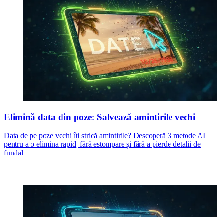
Elimină data din poze: Salvează amintirile vechi
Data de pe poze vechi îți strică amintirile? Descoperă 3 metode AI
pentru a o elimina rapid, fără estompare și fără a pierde detalii de
fundal.