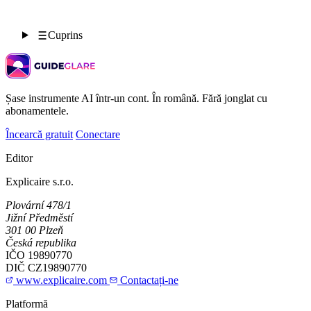
Cuprins
Șase instrumente AI într-un cont. În română. Fără jonglat cu
abonamentele.
Încearcă gratuit
Conectare
Editor
Explicaire s.r.o.
Plovární 478/1
Jižní Předměstí
301 00 Plzeň
Česká republika
IČO
19890770
DIČ
CZ19890770
www.explicaire.com
Contactați-ne
Platformă