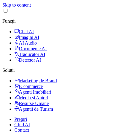
Skip to content
Funcții
Chat AI
Imagini AI
AI Audio
Documente AI
Traducător AI
Detector AI
Soluții
Marketing de Brand
E-commerce
Agenți Imobiliari
Media și Autori
Resurse Umane
Agenții de Turism
Prețuri
Ghid AI
Contact