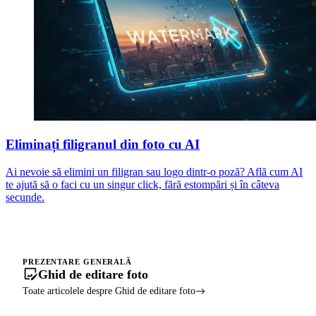
Eliminați filigranul din foto cu AI
Ai nevoie să elimini un filigran sau logo dintr-o poză? Află cum AI
te ajută să o faci cu un singur click, fără estompări și în câteva
secunde.
PREZENTARE GENERALĂ
Ghid de editare foto
Toate articolele despre Ghid de editare foto