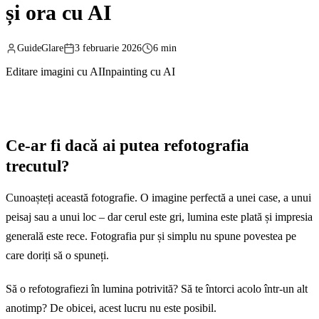
și ora cu AI
GuideGlare
3 februarie 2026
6 min
Editare imagini cu AI
Inpainting cu AI
Ce-ar fi dacă ai putea refotografia
trecutul?
Cunoașteți această fotografie. O imagine perfectă a unei case, a unui
peisaj sau a unui loc – dar cerul este gri, lumina este plată și impresia
generală este rece. Fotografia pur și simplu nu spune povestea pe
care doriți să o spuneți.
Să o refotografiezi în lumina potrivită? Să te întorci acolo într-un alt
anotimp? De obicei, acest lucru nu este posibil.