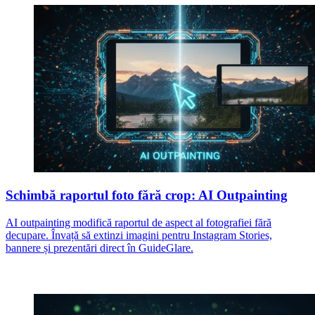
Schimbă raportul foto fără crop: AI Outpainting
AI outpainting modifică raportul de aspect al fotografiei fără
decupare. Învață să extinzi imagini pentru Instagram Stories,
bannere și prezentări direct în GuideGlare.