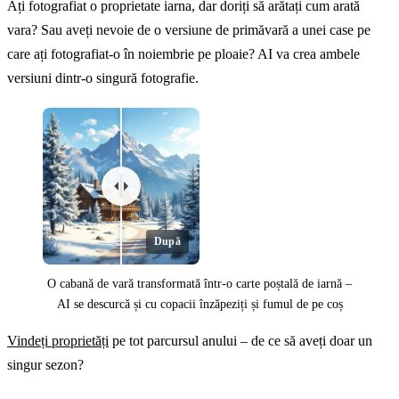
Ați fotografiat o proprietate iarna, dar doriți să arătați cum arată
vara? Sau aveți nevoie de o versiune de primăvară a unei case pe
care ați fotografiat-o în noiembrie pe ploaie? AI va crea ambele
versiuni dintr-o singură fotografie.
După
O cabană de vară transformată într-o carte poștală de iarnă –
AI se descurcă și cu copacii înzăpeziți și fumul de pe coș
Vindeți proprietăți
pe tot parcursul anului – de ce să aveți doar un
singur sezon?
Înainte