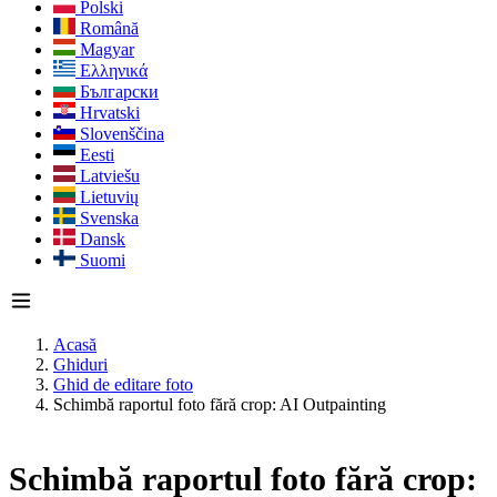
Polski
Română
Magyar
Ελληνικά
Български
Hrvatski
Slovenščina
Eesti
Latviešu
Lietuvių
Svenska
Dansk
Suomi
Acasă
Ghiduri
Ghid de editare foto
Schimbă raportul foto fără crop: AI Outpainting
Schimbă raportul foto fără crop: