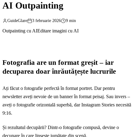
AI Outpainting
GuideGlare
3 februarie 2026
9 min
Outpainting cu AI
Editare imagini cu AI
Fotografia are un format greșit – iar
decuparea doar înrăutățește lucrurile
Ați făcut o fotografie perfectă în format portret. Dar pentru
newsletter aveți nevoie de un banner în format peisaj. Sau invers –
aveți o fotografie orizontală superbă, dar Instagram Stories necesită
9:16.
Și rezultatul decupării? Dintr-o fotografie compusă, devine o
decupare în care lipsește jumătate din scenă.