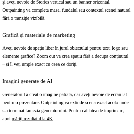
și aveți nevoie de Stories vertical sau un banner orizontal.
Outpainting va completa masa, fundalul sau contextul scenei natural,
fără o tranziție vizibilă.
Grafică și materiale de marketing
Aveți nevoie de spațiu liber în jurul obiectului pentru text, logo sau
elemente grafice? Zoom out va crea spațiu fără a decupa conținutul
– și îl veți umple exact cu ceea ce doriți.
Imagini generate de AI
Generatorul a creat o imagine pătrată, dar aveți nevoie de ecran lat
pentru o prezentare. Outpainting va extinde scena exact acolo unde
s-a terminat fantezia generatorului. Pentru calitatea de imprimare,
apoi
măriți rezultatul la 4K
.