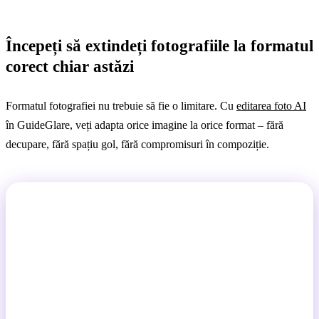
Începeți să extindeți fotografiile la formatul
corect chiar astăzi
Formatul fotografiei nu trebuie să fie o limitare. Cu
editarea foto AI
în GuideGlare, veți adapta orice imagine la orice format – fără
decupare, fără spațiu gol, fără compromisuri în compoziție.
O singură imagine, toate formatele. Fără
compromisuri.
Schimbați o fotografie portret într-un banner peisaj.
Pregătiți o imagine pătrată pentru Stories. AI va
completa inteligent fundalul și veți obține un vizual