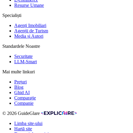
Resurse Umane
Specialiști
Agenți Imobiliari
Agenții de Turism
Media și Autori
Standardele Noastre
Securitate
LLM-Smart
Mai multe linkuri
Prețuri
Blog
Ghid AI
Comparație
Companie
© 2026 GuideGlare
Limba site-ului
Hartă site