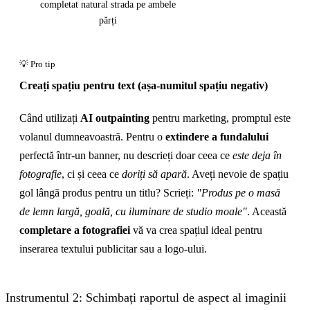
completat natural strada pe ambele
părți
Creați spațiu pentru text (așa-numitul spațiu negativ)
Când utilizați
AI outpainting
pentru marketing, promptul este
volanul dumneavoastră. Pentru o
extindere a fundalului
perfectă într-un banner, nu descrieți doar ceea ce
este deja în
fotografie
, ci și ceea ce
doriți să apară
. Aveți nevoie de spațiu
gol lângă produs pentru un titlu? Scrieți:
"Produs pe o masă
de lemn largă, goală, cu iluminare de studio moale"
. Această
completare a fotografiei
vă va crea spațiul ideal pentru
inserarea textului publicitar sau a logo-ului.
Instrumentul 2: Schimbați raportul de aspect al imaginii