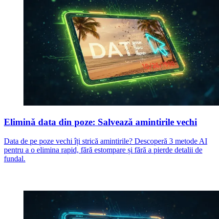
Elimină data din poze: Salvează amintirile vechi
Data de pe poze vechi îți strică amintirile? Descoperă 3 metode AI
pentru a o elimina rapid, fără estompare și fără a pierde detalii de
fundal.