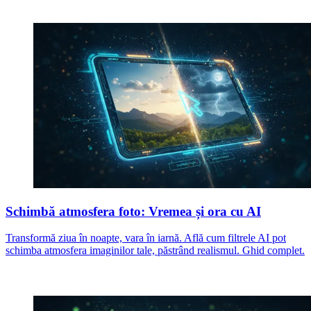
Schimbă atmosfera foto: Vremea și ora cu AI
Transformă ziua în noapte, vara în iarnă. Află cum filtrele AI pot
schimba atmosfera imaginilor tale, păstrând realismul. Ghid complet.