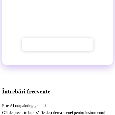
perfect pentru fiecare platformă. Fără decupare, fără
benzi goale.
Instrumentele pentru schimbarea formatului sunt
disponibile începând cu
planul Basic
.
→ Adaptați formatul fotografiei
Întrebări frecvente
Este AI outpainting gratuit?
Cât de precis trebuie să fie descrierea scenei pentru instrumentul