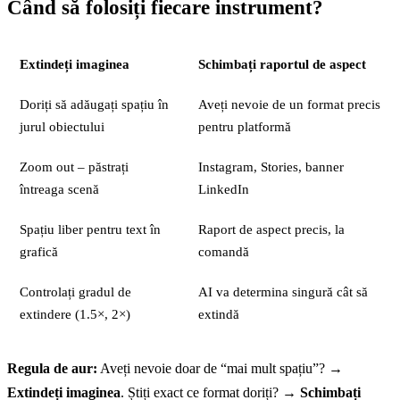
Când să folosiți fiecare instrument?
Extindeți imaginea
Schimbați raportul de aspect
Doriți să adăugați spațiu în
Aveți nevoie de un format precis
jurul obiectului
pentru platformă
Zoom out – păstrați
Instagram, Stories, banner
întreaga scenă
LinkedIn
Spațiu liber pentru text în
Raport de aspect precis, la
grafică
comandă
Controlați gradul de
AI va determina singură cât să
extindere (1.5×, 2×)
extindă
Regula de aur:
Aveți nevoie doar de “mai mult spațiu”? →
Extindeți imaginea
. Știți exact ce format doriți? →
Schimbați