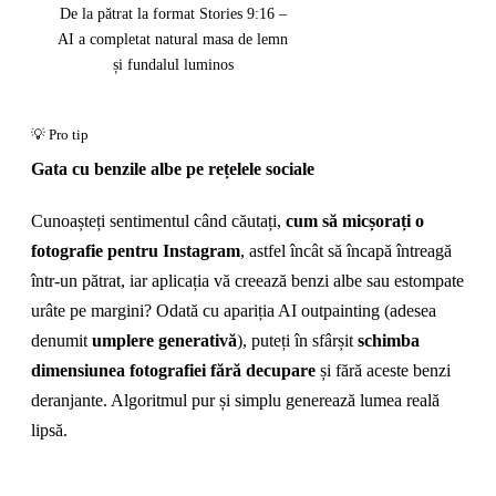
De la pătrat la format Stories 9:16 –
AI a completat natural masa de lemn
și fundalul luminos
Gata cu benzile albe pe rețelele sociale
Cunoașteți sentimentul când căutați,
cum să micșorați o
fotografie pentru Instagram
, astfel încât să încapă întreagă
într-un pătrat, iar aplicația vă creează benzi albe sau estompate
urâte pe margini? Odată cu apariția AI outpainting (adesea
denumit
umplere generativă
), puteți în sfârșit
schimba
dimensiunea fotografiei fără decupare
și fără aceste benzi
deranjante. Algoritmul pur și simplu generează lumea reală
lipsă.