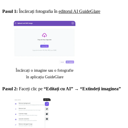
Pasul 1:
Încărcați fotografia în
editorul AI GuideGlare
Încărcați o imagine sau o fotografie
în aplicația GuideGlare
Pasul 2:
Faceți clic pe
“Editați cu AI”
→
“Extindeți imaginea”