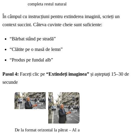
completa restul natural
În câmpul cu instrucțiuni pentru extinderea imaginii, scrieți un
context succint. Câteva cuvinte cheie sunt suficiente:
“Bărbat stând pe stradă”
“Clătite pe o masă de lemn”
“Produs pe fundal alb”
Pasul 4:
Faceți clic pe
“Extindeți imaginea”
și așteptați 15–30 de
secunde
De la format orizontal la pătrat – AI a