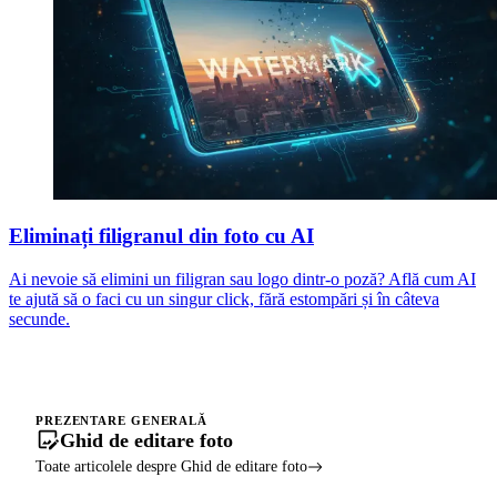
Eliminați filigranul din foto cu AI
Ai nevoie să elimini un filigran sau logo dintr-o poză? Află cum AI
te ajută să o faci cu un singur click, fără estompări și în câteva
secunde.
PREZENTARE GENERALĂ
Ghid de editare foto
Toate articolele despre Ghid de editare foto