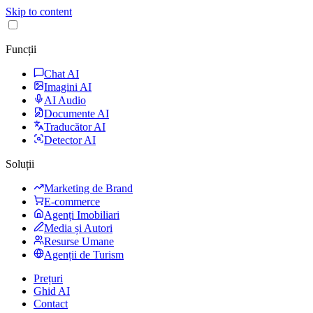
Skip to content
Funcții
Chat AI
Imagini AI
AI Audio
Documente AI
Traducător AI
Detector AI
Soluții
Marketing de Brand
E-commerce
Agenți Imobiliari
Media și Autori
Resurse Umane
Agenții de Turism
Prețuri
Ghid AI
Contact