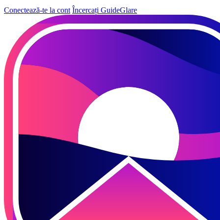
Conectează-te la cont
Încercați GuideGlare