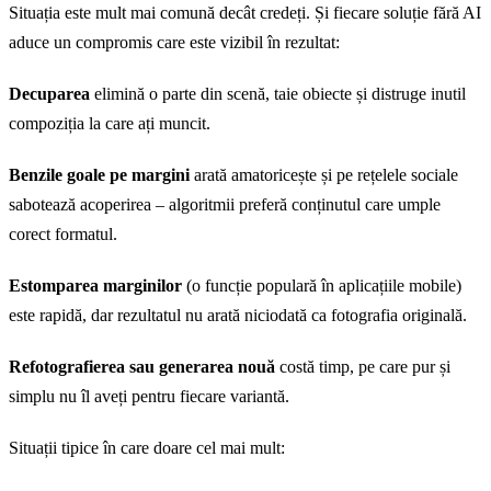
Situația este mult mai comună decât credeți. Și fiecare soluție fără AI
aduce un compromis care este vizibil în rezultat:
Decuparea
elimină o parte din scenă, taie obiecte și distruge inutil
compoziția la care ați muncit.
Benzile goale pe margini
arată amatoricește și pe rețelele sociale
sabotează acoperirea – algoritmii preferă conținutul care umple
corect formatul.
Estomparea marginilor
(o funcție populară în aplicațiile mobile)
este rapidă, dar rezultatul nu arată niciodată ca fotografia originală.
Refotografierea sau generarea nouă
costă timp, pe care pur și
simplu nu îl aveți pentru fiecare variantă.
Situații tipice în care doare cel mai mult: