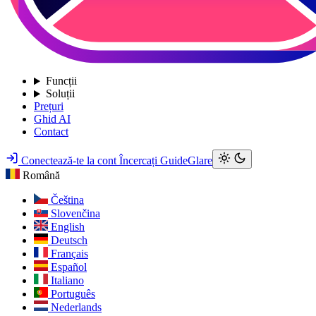
Funcții
Soluții
Prețuri
Ghid AI
Contact
Conectează-te la cont
Încercați GuideGlare
Română
Čeština
Slovenčina
English
Deutsch
Français
Español
Italiano
Português
Nederlands