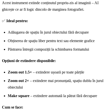
Acest instrument extinde conținutul propriu-zis al imaginii – AI
ghicește ce ar fi logic dincolo de marginea fotografiei.
✅
Ideal pentru:
Adăugarea de spațiu în jurul obiectului fără decupare
Obținerea de spațiu liber pentru text sau elemente grafice
Păstrarea întregii compoziții la schimbarea formatului
Opțiuni de extindere disponibile:
Zoom out 1.5×
– extindere ușoară pe toate părțile
Zoom out 2×
– extindere mai pronunțată, spațiu dublu în jurul
obiectului
Make square
– extindere automată la pătrat fără decupare
Cum se face: