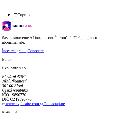
Cuprins
Șase instrumente AI într-un cont. În română. Fără jonglat cu
abonamentele.
Încearcă gratuit
Conectare
Editor
Explicaire s.r.o.
Plovární 478/1
Jižní Předměstí
301 00 Plzeň
Česká republika
IČO
19890770
DIČ
CZ19890770
www.explicaire.com
Contactați-ne
Platformă