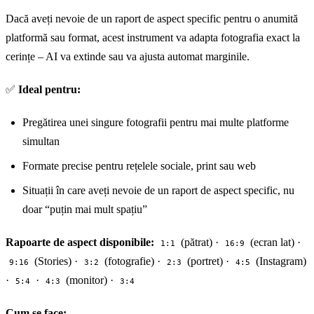
Dacă aveți nevoie de un raport de aspect specific pentru o anumită
platformă sau format, acest instrument va adapta fotografia exact la
cerințe – AI va extinde sau va ajusta automat marginile.
✅
Ideal pentru:
Pregătirea unei singure fotografii pentru mai multe platforme
simultan
Formate precise pentru rețelele sociale, print sau web
Situații în care aveți nevoie de un raport de aspect specific, nu
doar “puțin mai mult spațiu”
Rapoarte de aspect disponibile:
(pătrat) ·
(ecran lat) ·
1:1
16:9
(Stories) ·
(fotografie) ·
(portret) ·
(Instagram)
9:16
3:2
2:3
4:5
·
·
(monitor) ·
5:4
4:3
3:4
Cum se face: