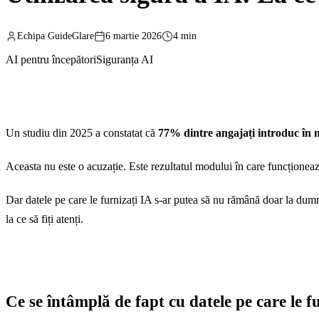
Echipa GuideGlare
6 martie 2026
4 min
AI pentru începători
Siguranța AI
Un studiu din 2025 a constatat că
77% dintre angajați introduc în m
Aceasta nu este o acuzație. Este rezultatul modului în care funcționeaz
Dar datele pe care le furnizați IA s-ar putea să nu rămână doar la dumne
la ce să fiți atenți.
Ce se întâmplă de fapt cu datele pe care le f