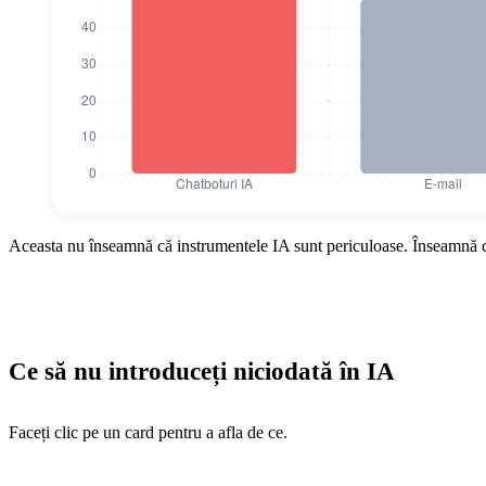
Surse ale scurgerilor de date corporative în 2
Aceasta nu înseamnă că instrumentele IA sunt periculoase. Înseamnă că 
Surse ale scurgerilor de date corp
Chatboturi IA
77
E-mail
48
Ce să nu introduceți niciodată în IA
Stocare în cloud
41
Faceți clic pe un card pentru a afla de ce.
Dispozitive mobile
28