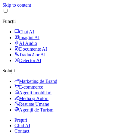
Skip to content
Funcții
Chat AI
Imagini AI
AI Audio
Documente AI
Traducător AI
Detector AI
Soluții
Marketing de Brand
E-commerce
Agenți Imobiliari
Media și Autori
Resurse Umane
Agenții de Turism
Prețuri
Ghid AI
Contact