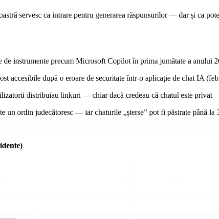
stră servesc ca intrare pentru generarea răspunsurilor — dar și ca poten
e de instrumente precum Microsoft Copilot în prima jumătate a anului 2
ost accesibile după o eroare de securitate într-o aplicație de chat IA (fe
ilizatorii distribuiau linkuri — chiar dacă credeau că chatul este privat
e un ordin judecătoresc — iar chaturile „șterse” pot fi păstrate până la 
idente)