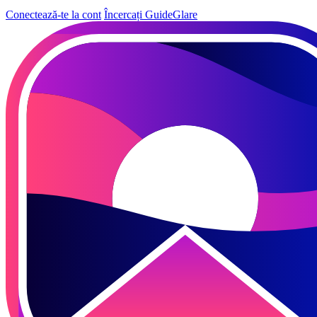
Conectează-te la cont
Încercați GuideGlare