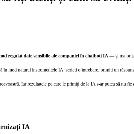
od regulat date sensibile ale companiei în chatboți IA
— și majoritat
ă în mod natural instrumentele IA: scrieți o întrebare, primiți un răspun
avoastră. Iar rezultatele pe care le primiți de la IA s-ar putea să nu fi
urnizați IA