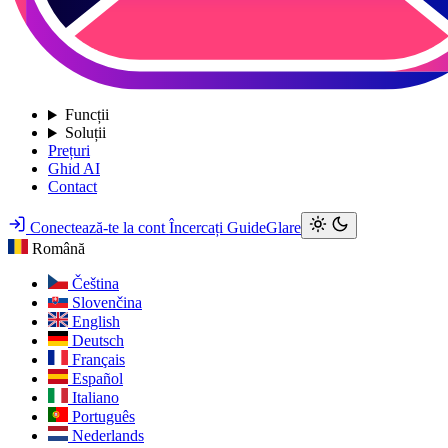
Funcții
Soluții
Prețuri
Ghid AI
Contact
Conectează-te la cont
Încercați GuideGlare
Română
Čeština
Slovenčina
English
Deutsch
Français
Español
Italiano
Português
Nederlands