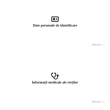
Date personale de identificare
CNP, numărul cărții de identitate sau al pașaportului, data nașterii
combinată cu numele și adresa. Această combinație este suficientă
pentru furtul de identitate.
Informații medicale ale terților