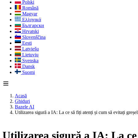
Polski
Română
Magyar
Ελληνικά
Български
Hrvatski
Slovenščina
Eesti
Latviešu
Lietuvių
Svenska
Dansk
Suomi
Acasă
Ghiduri
Bazele AI
Utilizarea sigură a IA: La ce să fiți atenți și cum să evitați greșel
Utilizarea sigură a IA: La ce s