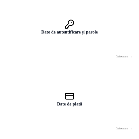
Date de autentificare și parole
Niciodată — nici „doar pentru verificare" sau „doar ca exemplu".
Parolele pur și simplu nu aparțin IA, fără excepție.
Date de plată