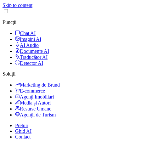
Skip to content
Funcții
Chat AI
Imagini AI
AI Audio
Documente AI
Traducător AI
Detector AI
Soluții
Marketing de Brand
E-commerce
Agenți Imobiliari
Media și Autori
Resurse Umane
Agenții de Turism
Prețuri
Ghid AI
Contact