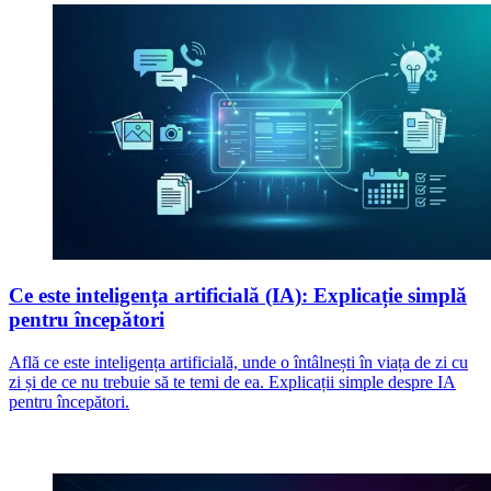
Ce este inteligența artificială (IA): Explicație simplă
pentru începători
Află ce este inteligența artificială, unde o întâlnești în viața de zi cu
zi și de ce nu trebuie să te temi de ea. Explicații simple despre IA
pentru începători.