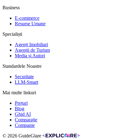
Business
E-commerce
Resurse Umane
Specialiști
Agenți Imobiliari
Agenții de Turism
Media și Autori
Standardele Noastre
Securitate
LLM-Smart
Mai multe linkuri
Prețuri
Blog
Ghid AI
Comparație
Companie
© 2026 GuideGlare