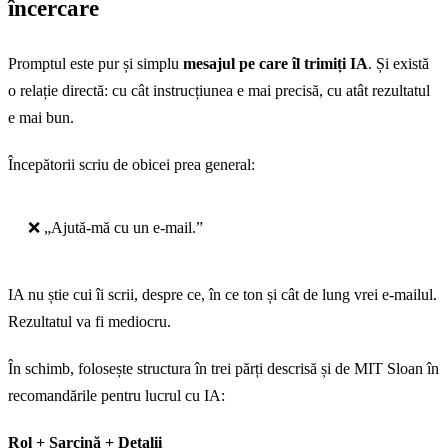
încercare
Promptul este pur și simplu
mesajul pe care îl trimiți IA
. Și există
o relație directă: cu cât instrucțiunea e mai precisă, cu atât rezultatul
e mai bun.
Începătorii scriu de obicei prea general:
❌ „Ajută-mă cu un e-mail.”
IA nu știe cui îi scrii, despre ce, în ce ton și cât de lung vrei e-mailul.
Rezultatul va fi mediocru.
În schimb, folosește structura în trei părți descrisă și de MIT Sloan în
recomandările pentru lucrul cu IA:
Rol + Sarcină + Detalii