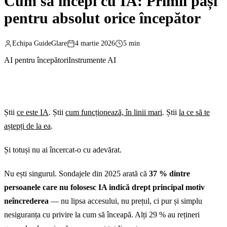
Cum să începi cu IA: Primii pași
pentru absolut orice începător
Echipa GuideGlare
4 martie 2026
5 min
AI pentru începători
Instrumente AI
Știi
ce este IA
. Știi
cum funcționează, în linii mari
. Știi
la ce să te
aștepți de la ea
.
Și totuși nu ai încercat-o cu adevărat.
Nu ești singurul. Sondajele din 2025 arată că
37 % dintre
persoanele care nu folosesc IA indică drept principal motiv
neîncrederea
— nu lipsa accesului, nu prețul, ci pur și simplu
nesiguranța cu privire la cum să înceapă. Alți 29 % au rețineri