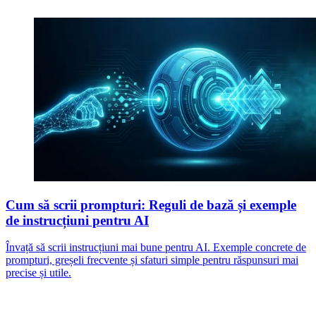
Cum să scrii prompturi: Reguli de bază și exemple
de instrucțiuni pentru AI
Învață să scrii instrucțiuni mai bune pentru AI. Exemple concrete de
prompturi, greșeli frecvente și sfaturi simple pentru răspunsuri mai
precise și utile.