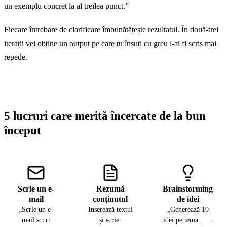
un exemplu concret la al treilea punct.”
Fiecare întrebare de clarificare îmbunătățește rezultatul. În două-trei
iterații vei obține un output pe care tu însuți cu greu l-ai fi scris mai
repede.
5 lucruri care merită încercate de la bun
început
Scrie un e-
Rezumă
Brainstorming
mail
conținutul
de idei
„Scrie un e-
Inserează textul
„Generează 10
mail scurt
și scrie:
idei pe tema ___.