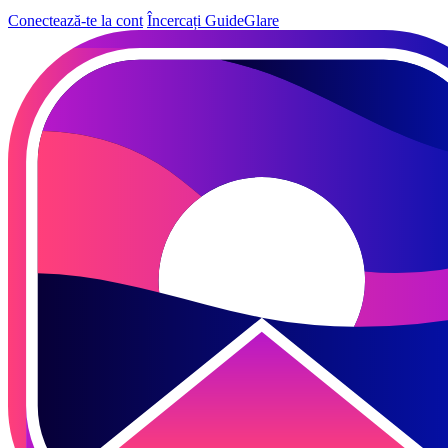
Conectează-te la cont
Încercați GuideGlare