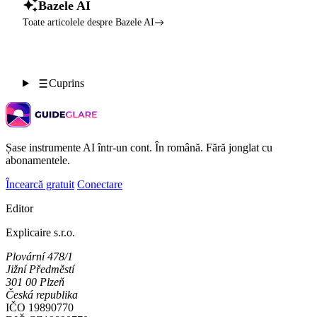
Bazele AI
Toate articolele despre Bazele AI
Cuprins
Șase instrumente AI într-un cont. În română. Fără jonglat cu
abonamentele.
Încearcă gratuit
Conectare
Editor
Explicaire s.r.o.
Plovární 478/1
Jižní Předměstí
301 00 Plzeň
Česká republika
IČO
19890770