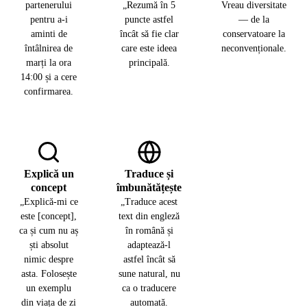
partenerului
„Rezumă în 5
Vreau diversitate
pentru a-i
puncte astfel
— de la
aminti de
încât să fie clar
conservatoare la
întâlnirea de
care este ideea
neconvenționale.
marți la ora
principală.
14:00 și a cere
confirmarea.
Explică un
Traduce și
concept
îmbunătățește
„Explică-mi ce
„Traduce acest
este [concept],
text din engleză
ca și cum nu aș
în română și
ști absolut
adaptează-l
nimic despre
astfel încât să
asta. Folosește
sune natural, nu
un exemplu
ca o traducere
din viața de zi
automată.