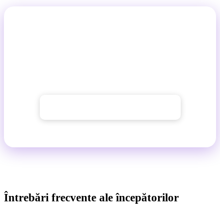
Primul tău prompt te așteaptă
Deschide AI Chat, copiază unul dintre prompturile de
mai sus și încearcă. În zece minute vei ști mai mult
decât din orice articol.
→ Deschide AI Chat GuideGlare
Întrebări frecvente ale începătorilor