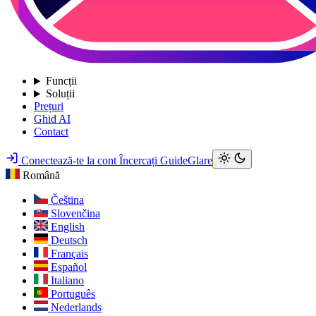
Funcții
Soluții
Prețuri
Ghid AI
Contact
Conectează-te la cont
Încercați GuideGlare
Română
Čeština
Slovenčina
English
Deutsch
Français
Español
Italiano
Português
Nederlands