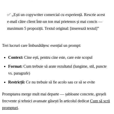
✅ „Ești un copywriter comercial cu experiență. Rescrie acest
e-mail către client într-un ton mai prietenos și mai concis —
maximum 5 propoziții. Textul original: [inserează textul]”
Trei lucruri care îmbunătățesc esențial un prompt:
Context:
Cine ești, pentru cine este, care este scopul
Format:
Cum trebuie să arate rezultatul (lungime, stil, puncte
vs. paragrafe)
Restricții:
Ce nu trebuie să fie acolo sau ce să se evite
Promptarea merge mult mai departe — șabloane concrete, greșeli
frecvente și tehnici avansate găsești în articolul dedicat
Cum să scrii
prompturi
.