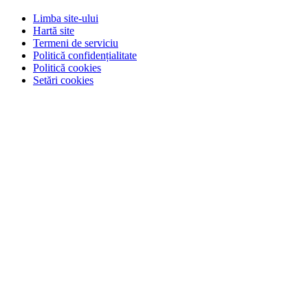
Limba site-ului
Hartă site
Termeni de serviciu
Politică confidențialitate
Politică cookies
Setări cookies