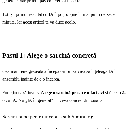
generale, dar primul pas concret tot lipsește.
Totuși, primul rezultat cu IA îl poți obține în mai puțin de zece
minute. Iar acest articol te va duce acolo.
Pasul 1: Alege o sarcină concretă
Cea mai mare greșeală a începătorilor: să vrea să înțeleagă IA în
ansamblu înainte de a o încerca.
Funcționează invers.
Alege o sarcină pe care o faci azi
și încearcă-
o cu IA. Nu „IA în general” — ceva concret din ziua ta.
Sarcini bune pentru început (sub 5 minute):