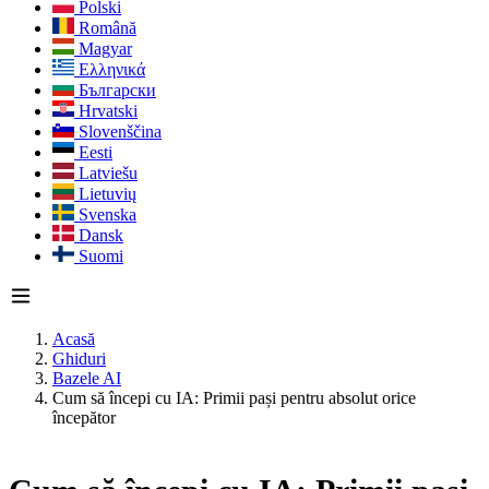
Polski
Română
Magyar
Ελληνικά
Български
Hrvatski
Slovenščina
Eesti
Latviešu
Lietuvių
Svenska
Dansk
Suomi
Acasă
Ghiduri
Bazele AI
Cum să începi cu IA: Primii pași pentru absolut orice
începător