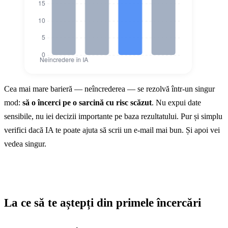
De ce nu folosesc oamenii IA (% respon
Cea mai mare barieră — neîncrederea — se rezolvă într-un singur
De ce nu folosesc oam
mod:
să o încerci pe o sarcină cu risc scăzut
. Nu expui date
Neîncredere în IA
37
sensibile, nu iei decizii importante pe baza rezultatului. Pur și simplu
verifici dacă IA te poate ajuta să scrii un e-mail mai bun. Și apoi vei
Îngrijorări privind impactul
29
vedea singur.
Nesiguranță privind începutul
24
Lipsă de timp pentru învățare
22
La ce să te aștepți din primele încercări