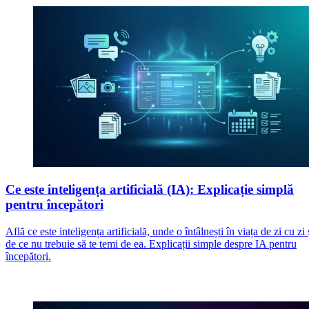
Ce este inteligența artificială (IA): Explicație simplă
pentru începători
Află ce este inteligența artificială, unde o întâlnești în viața de zi cu zi 
de ce nu trebuie să te temi de ea. Explicații simple despre IA pentru
începători.