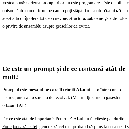
Vestea bună: scrierea prompturilor nu este programare. Este o abilitate
obișnuită de comunicare pe care o poți stăpâni într-o după-amiază. Iar
acest articol îți oferă tot ce ai nevoie: structură, șabloane gata de folosit
o privire de ansamblu asupra greșelilor de evitat.
Ce este un prompt și de ce contează atât de
mult?
Promptul este
mesajul pe care îl trimiți AI-ului
— o întrebare, o
instrucțiune sau o sarcină de rezolvat. (Mai mulți termeni găsești în
Glosarul AI
.)
De ce este atât de important? Pentru că AI-ul nu îți citește gândurile.
Funcționează astfel
: generează cel mai probabil răspuns la ceea ce ai s