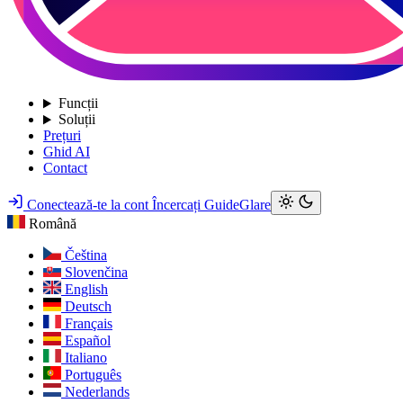
Funcții
Soluții
Prețuri
Ghid AI
Contact
Conectează-te la cont
Încercați GuideGlare
Română
Čeština
Slovenčina
English
Deutsch
Français
Español
Italiano
Português
Nederlands