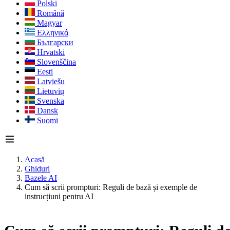
Polski
Română
Magyar
Ελληνικά
Български
Hrvatski
Slovenščina
Eesti
Latviešu
Lietuvių
Svenska
Dansk
Suomi
Acasă
Ghiduri
Bazele AI
Cum să scrii prompturi: Reguli de bază și exemple de
instrucțiuni pentru AI