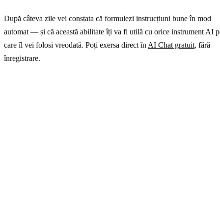
După câteva zile vei constata că formulezi instrucțiuni bune în mod
automat — și că această abilitate îți va fi utilă cu orice instrument AI 
care îl vei folosi vreodată. Poți exersa direct în
AI Chat gratuit
, fără
înregistrare.
Testează șabloanele în practică
Copiază orice șablon din acest articol în AI Chat și observă
diferența față de o instrucțiune vagă. AI Chat GuideGlare
funcționează în română, direct în browser.
→ Deschide AI Chat GuideGlare