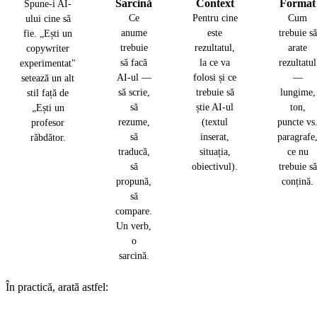
Sarcină
Context
Format
Spune-i AI-
Ce
Pentru cine
Cum
ului cine să
anume
este
trebuie să
fie. „Ești un
trebuie
rezultatul,
arate
copywriter
să facă
la ce va
rezultatul
experimentat"
AI-ul —
folosi și ce
—
setează un alt
să scrie,
trebuie să
lungime,
stil față de
să
știe AI-ul
ton,
„Ești un
rezume,
(textul
puncte vs
profesor
să
inserat,
paragrafe
răbdător.
traducă,
situația,
ce nu
să
obiectivul).
trebuie să
propună,
conțină.
să
compare.
Un verb,
o
sarcină.
În practică, arată astfel: