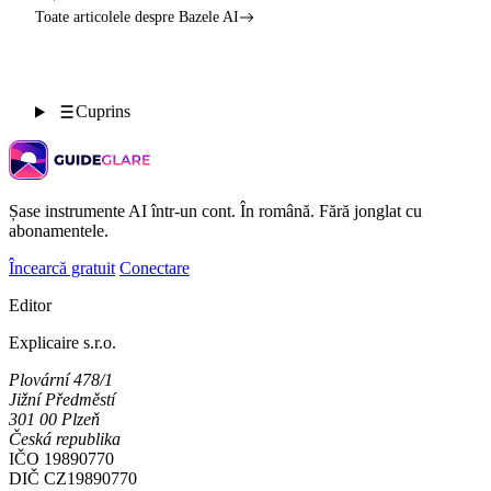
Toate articolele despre Bazele AI
Cuprins
Șase instrumente AI într-un cont. În română. Fără jonglat cu
abonamentele.
Încearcă gratuit
Conectare
Editor
Explicaire s.r.o.
Plovární 478/1
Jižní Předměstí
301 00 Plzeň
Česká republika
IČO
19890770
DIČ
CZ19890770