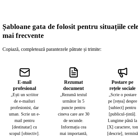
Șabloane gata de folosit pentru situațiile cel
mai frecvente
Copiază, completează parantezele pătrate și trimite:
E-mail
Rezumat
Postare pe
profesional
document
rețele sociale
„Ești un scriitor
„Rezumă textul
„Scrie o postare
de e-mailuri
următor în 5
pe [rețea] despre
profesionist, dar
puncte pentru
[subiect] pentru
uman. Scrie un e-
cineva care are 30
[publicul-țintă].
mail pentru
de secunde.
Lungime până la
[destinatar] cu
Informația cea
[X] caractere, ton
scopul [obiectiv].
mai importantă,
[descrie], termină