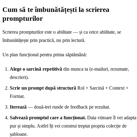
doua sau a treia
să le publici.
Cum să te îmbunătățești la scrierea
variantă este de
prompturilor
obicei cea
potrivită.
Scrierea prompturilor este o abilitate — și ca orice abilitate, se
îmbunătățește prin practică, nu prin lectură.
Un plan funcțional pentru prima săptămână:
Alege o sarcină repetitivă
din munca ta (e-mailuri, rezumate,
descrieri).
Scrie un prompt după structură
Rol + Sarcină + Context +
Format.
Iterează
— două-trei runde de feedback pe rezultat.
Salvează promptul care a funcționat.
Data viitoare îl vei adapta
pur și simplu. Astfel îți vei construi treptat propria colecție de
șabloane.