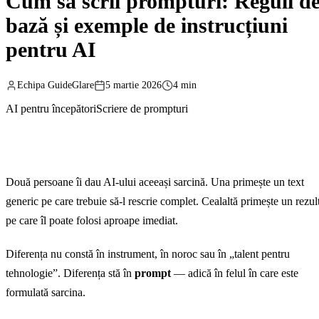
Cum să scrii prompturi: Reguli d
bază și exemple de instrucțiuni
pentru AI
Echipa GuideGlare
5 martie 2026
4 min
AI pentru începători
Scriere de prompturi
Două persoane îi dau AI-ului aceeași sarcină. Una primește un text
generic pe care trebuie să-l rescrie complet. Cealaltă primește un rezul
pe care îl poate folosi aproape imediat.
Diferența nu constă în instrument, în noroc sau în „talent pentru
tehnologie”. Diferența stă în
prompt
— adică în felul în care este
formulată sarcina.