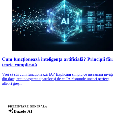
Cum funcționează inteligența artificială? Principii făr
teorie complicată
Vrei să știi cum funcționează IA? Explicăm simplu ce înseamnă învăț
din date, recunoașterea tiparelor și de ce IA răspunde uneori perfect,
alteori greșit.
PREZENTARE GENERALĂ
Bazele AI