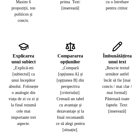
Maxim 6
prima. Text:
cu o întrebare
propoziții, ton
[inserează]
pentru cititor.
politicos și
concis.
Explicarea
Compararea
Îmbunătățirea
unui subiect
opțiunilor
unui text
„Explică-mi
„Compară
„Rescrie textul
[subiectul] ca
[opțiunea A] și
următor astfel
unui începător
[opțiunea B] din
încât să fie [mai
absolut. Folosește
perspectiva
concis / mai clar /
o analogie din
[criteriului].
mai formal].
viața de zi cu zi și
Creează un tabel
Păstrează toate
la final rezumă
cu avantaje și
faptele. Text:
cele mai
dezavantaje și la
[inserează]
importante trei
final recomandă
aspecte.
ce să alegi pentru
[situație].