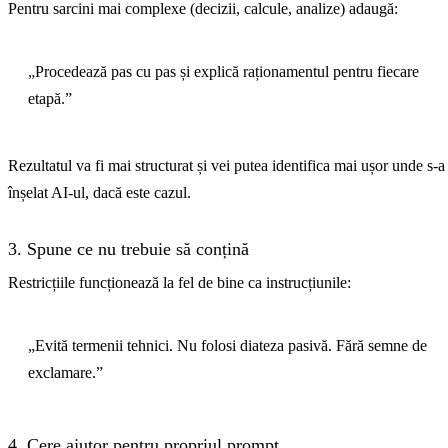
Pentru sarcini mai complexe (decizii, calcule, analize) adaugă:
„Procedează pas cu pas și explică raționamentul pentru fiecare
etapă.”
Rezultatul va fi mai structurat și vei putea identifica mai ușor unde s-a
înșelat AI-ul, dacă este cazul.
3. Spune ce nu trebuie să conțină
Restricțiile funcționează la fel de bine ca instrucțiunile:
„Evită termenii tehnici. Nu folosi diateza pasivă. Fără semne de
exclamare.”
4. Cere ajutor pentru propriul prompt