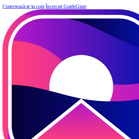
Conectează-te la cont
Încercați GuideGlare