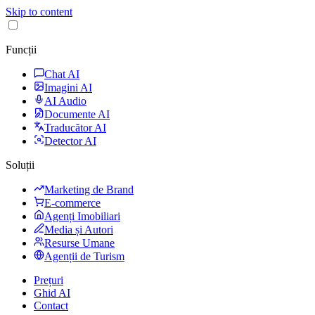
Skip to content
Funcții
Chat AI
Imagini AI
AI Audio
Documente AI
Traducător AI
Detector AI
Soluții
Marketing de Brand
E-commerce
Agenți Imobiliari
Media și Autori
Resurse Umane
Agenții de Turism
Prețuri
Ghid AI
Contact