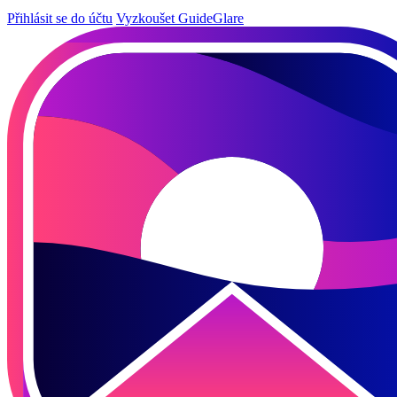
Přihlásit se do účtu
Vyzkoušet GuideGlare