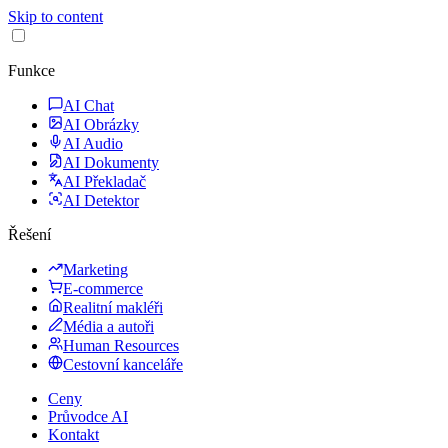
Skip to content
Funkce
AI Chat
AI Obrázky
AI Audio
AI Dokumenty
AI Překladač
AI Detektor
Řešení
Marketing
E-commerce
Realitní makléři
Média a autoři
Human Resources
Cestovní kanceláře
Ceny
Průvodce AI
Kontakt