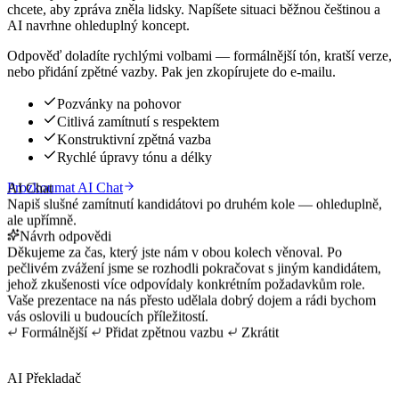
chcete, aby zpráva zněla lidsky. Napíšete situaci běžnou češtinou a
AI navrhne ohleduplný koncept.
Odpověď doladíte rychlými volbami — formálnější tón, kratší verze,
nebo přidání zpětné vazby. Pak jen zkopírujete do e-mailu.
Pozvánky na pohovor
Citlivá zamítnutí s respektem
Konstruktivní zpětná vazba
Rychlé úpravy tónu a délky
Prozkoumat AI Chat
AI Chat
Napiš slušné zamítnutí kandidátovi po druhém kole — ohleduplně,
ale upřímně.
Návrh odpovědi
Děkujeme za čas, který jste nám v obou kolech věnoval. Po
pečlivém zvážení jsme se rozhodli pokračovat s jiným kandidátem,
jehož zkušenosti více odpovídaly konkrétním požadavkům role.
Vaše prezentace na nás přesto udělala dobrý dojem a rádi bychom
vás oslovili u budoucích příležitostí.
Formálnější
Přidat zpětnou vazbu
Zkrátit
AI Překladač