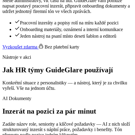
Méně administrativy, víc času na lidi. GuideGlare vám pomůže
napsat poutavý pracovní inzerát, připravit onboarding dokumenty a
udržet jednotný firemní tón ve všech zprávách.
Pracovní inzeráty a popisy rolí na míru každé pozici
Onboarding materiály, oznámení a interní komunikace
Jeden nástroj na psaní místo deseti šablon a editorů
Vyzkoušet zdarma
Bez platební karty
Nástroje v akci
Jak HR týmy GuideGlare používají
Konkrétní situace z personalistiky — a nástroj, který je za chvilku
vyřeší. Vše na jednom účtu.
AI Dokumenty
Inzerát na pozici za pár minut
Zadáte název role, seniority a klíčové požadavky — AI z nich složí
strukturovaný inzerát s náplní práce, požadavky i benefity. Tón
přepnete podle pozice jedním kliknutím.