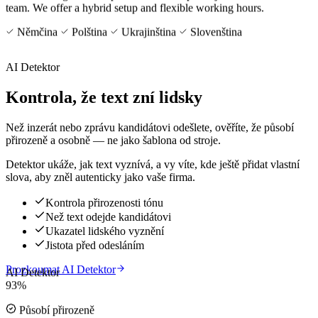
team. We offer a hybrid setup and flexible working hours.
Němčina
Polština
Ukrajinština
Slovenština
AI Detektor
Kontrola, že text zní lidsky
Než inzerát nebo zprávu kandidátovi odešlete, ověříte, že působí
přirozeně a osobně — ne jako šablona od stroje.
Detektor ukáže, jak text vyznívá, a vy víte, kde ještě přidat vlastní
slova, aby zněl autenticky jako vaše firma.
Kontrola přirozenosti tónu
Než text odejde kandidátovi
Ukazatel lidského vyznění
Jistota před odesláním
Prozkoumat AI Detektor
AI Detektor
93%
Působí přirozeně