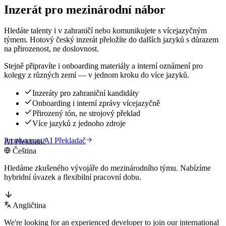
Inzerát pro mezinárodní nábor
Hledáte talenty i v zahraničí nebo komunikujete s vícejazyčným
týmem. Hotový český inzerát přeložíte do dalších jazyků s důrazem
na přirozenost, ne doslovnost.
Stejně připravíte i onboarding materiály a interní oznámení pro
kolegy z různých zemí — v jednom kroku do více jazyků.
Inzeráty pro zahraniční kandidáty
Onboarding i interní zprávy vícejazyčně
Přirozený tón, ne strojový překlad
Více jazyků z jednoho zdroje
Prozkoumat AI Překladač
AI Překladač
Čeština
Hledáme zkušeného vývojáře do mezinárodního týmu. Nabízíme
hybridní úvazek a flexibilní pracovní dobu.
Angličtina
We're looking for an experienced developer to join our international