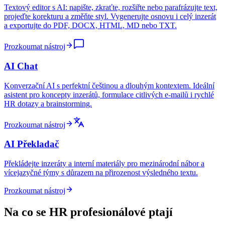
Textový editor s AI: napište, zkraťte, rozšiřte nebo parafrázujte text,
projeďte korekturu a změňte styl. Vygenerujte osnovu i celý inzerát
a exportujte do PDF, DOCX, HTML, MD nebo TXT.
Prozkoumat nástroj
AI Chat
Konverzační AI s perfektní češtinou a dlouhým kontextem. Ideální
asistent pro koncepty inzerátů, formulace citlivých e-mailů i rychlé
HR dotazy a brainstorming.
Prozkoumat nástroj
AI Překladač
Překládejte inzeráty a interní materiály pro mezinárodní nábor a
vícejazyčné týmy s důrazem na přirozenost výsledného textu.
Prozkoumat nástroj
Na co se HR profesionálové ptají