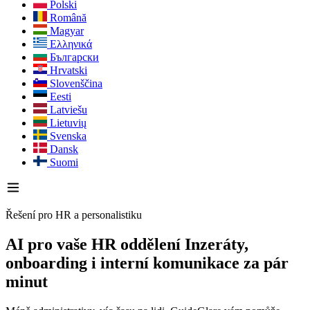
Polski
Română
Magyar
Ελληνικά
Български
Hrvatski
Slovenščina
Eesti
Latviešu
Lietuvių
Svenska
Dansk
Suomi
Řešení pro HR a personalistiku
AI pro vaše HR oddělení
Inzeráty,
onboarding i interní komunikace za pár
minut