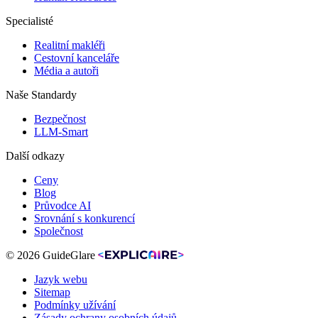
Specialisté
Realitní makléři
Cestovní kanceláře
Média a autoři
Naše Standardy
Bezpečnost
LLM-Smart
Další odkazy
Ceny
Blog
Průvodce AI
Srovnání s konkurencí
Společnost
© 2026 GuideGlare
Jazyk webu
Sitemap
Podmínky užívání
Zásady ochrany osobních údajů