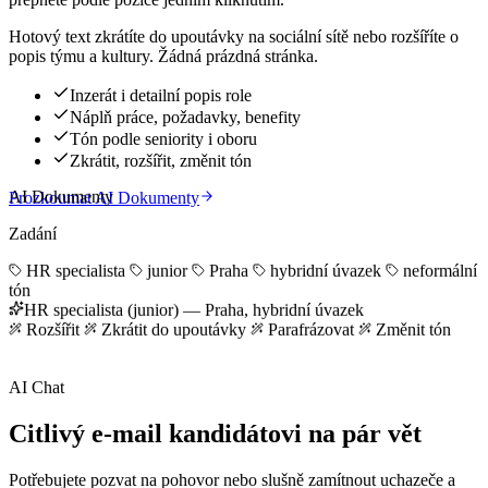
Hotový text zkrátíte do upoutávky na sociální sítě nebo rozšíříte o
popis týmu a kultury. Žádná prázdná stránka.
Inzerát i detailní popis role
Náplň práce, požadavky, benefity
Tón podle seniority i oboru
Zkrátit, rozšířit, změnit tón
AI Dokumenty
Prozkoumat AI Dokumenty
Zadání
HR specialista
junior
Praha
hybridní úvazek
neformální
tón
HR specialista (junior) — Praha, hybridní úvazek
Rozšířit
Zkrátit do upoutávky
Parafrázovat
Změnit tón
AI Chat
Citlivý e-mail kandidátovi na pár vět
Potřebujete pozvat na pohovor nebo slušně zamítnout uchazeče a