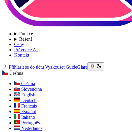
Funkce
Řešení
Ceny
Průvodce AI
Kontakt
Přihlásit se do účtu
Vyzkoušet GuideGlare
Čeština
Čeština
Slovenčina
English
Deutsch
Français
Español
Italiano
Português
Nederlands