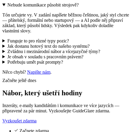
Nebude komunikace působit strojově?
Tón určujete vy. V zadání napíšete běžnou češtinou, jaký styl chcete
— přátelský, formální nebo startupový — a AI podle něj připraví
základ, který působí lidsky. Výsledek pak kdykoliv doladíte
vlastními slovy.
Funguje to pro různé typy pozic?
Jak dostanu hotový text do našeho systému?
Zvládnu i mezinárodní nábor a vícejazyčné týmy?
Je obsah v souladu s pracovním právem?
Potřebuju umět psát prompty?
Něco chybí?
Napište nám
.
Začněte ještě dnes
Nábor, který
ušetří hodiny
Inzeráty, e-maily kandidátům i komunikace ve více jazycích —
připravené za pár minut. Vyzkoušejte GuideGlare zdarma.
Vyzkoušet zdarma
Začnete zdarma