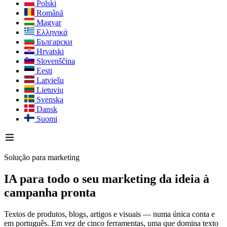
Polski
Română
Magyar
Ελληνικά
Български
Hrvatski
Slovenščina
Eesti
Latviešu
Lietuvių
Svenska
Dansk
Suomi
Solução para marketing
IA para todo o seu marketing
da ideia à
campanha pronta
Textos de produtos, blogs, artigos e visuais — numa única conta e
em português. Em vez de cinco ferramentas, uma que domina texto