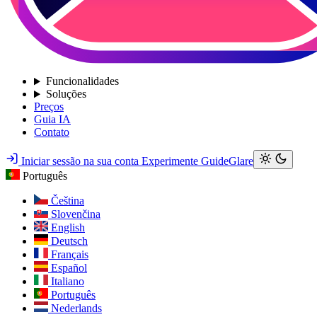
Funcionalidades
Soluções
Preços
Guia IA
Contato
Iniciar sessão na sua conta
Experimente GuideGlare
Português
Čeština
Slovenčina
English
Deutsch
Français
Español
Italiano
Português
Nederlands