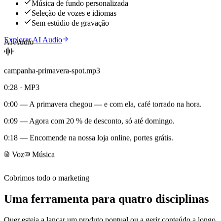
Música de fundo personalizada
Seleção de vozes e idiomas
Sem estúdio de gravação
Explorar AI Audio
AI Audio
campanha-primavera-spot.mp3
0:28 · MP3
0:00
— A primavera chegou — e com ela, café torrado na hora.
0:09
— Agora com 20 % de desconto, só até domingo.
0:18
— Encomende na nossa loja online, portes grátis.
Voz
Música
Cobrimos todo o marketing
Uma ferramenta para quatro disciplinas
Quer esteja a lançar um produto pontual ou a gerir conteúdo a longo