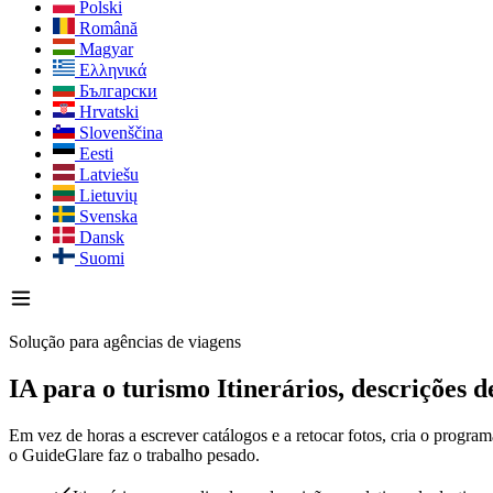
Polski
Română
Magyar
Ελληνικά
Български
Hrvatski
Slovenščina
Eesti
Latviešu
Lietuvių
Svenska
Dansk
Suomi
Solução para agências de viagens
IA para o turismo
Itinerários, descrições 
Em vez de horas a escrever catálogos e a retocar fotos, cria o progra
o GuideGlare faz o trabalho pesado.