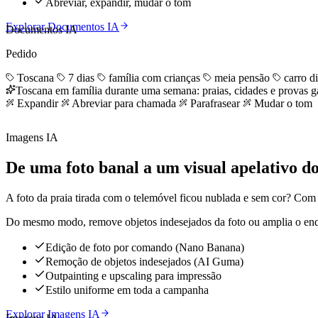
Abreviar, expandir, mudar o tom
Explorar Documentos IA
Documentos IA
Pedido
Toscana
7 dias
família com crianças
meia pensão
carro d
Toscana em família durante uma semana: praias, cidades e provas g
Expandir
Abreviar para chamada
Parafrasear
Mudar o tom
Imagens IA
De uma foto banal a um visual apelativo do
A foto da praia tirada com o telemóvel ficou nublada e sem cor? Com 
Do mesmo modo, remove objetos indesejados da foto ou amplia o enq
Edição de foto por comando (Nano Banana)
Remoção de objetos indesejados (AI Guma)
Outpainting e upscaling para impressão
Estilo uniforme em toda a campanha
Explorar Imagens IA