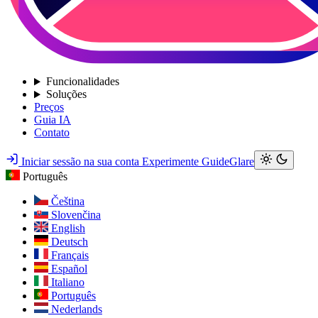
Funcionalidades
Soluções
Preços
Guia IA
Contato
Iniciar sessão na sua conta
Experimente GuideGlare
Português
Čeština
Slovenčina
English
Deutsch
Français
Español
Italiano
Português
Nederlands