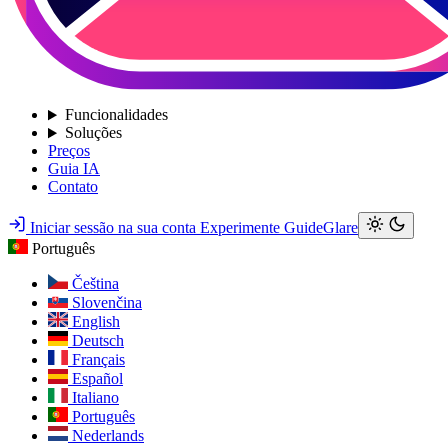
Funcionalidades
Soluções
Preços
Guia IA
Contato
Iniciar sessão na sua conta
Experimente GuideGlare
Português
Čeština
Slovenčina
English
Deutsch
Français
Español
Italiano
Português
Nederlands