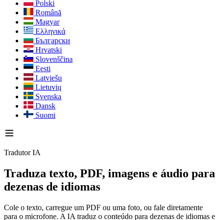
Polski
Română
Magyar
Ελληνικά
Български
Hrvatski
Slovenščina
Eesti
Latviešu
Lietuvių
Svenska
Dansk
Suomi
Tradutor IA
Traduza texto, PDF, imagens e áudio
para
dezenas de idiomas
Cole o texto, carregue um PDF ou uma foto, ou fale diretamente
para o microfone. A IA traduz o conteúdo para dezenas de idiomas e