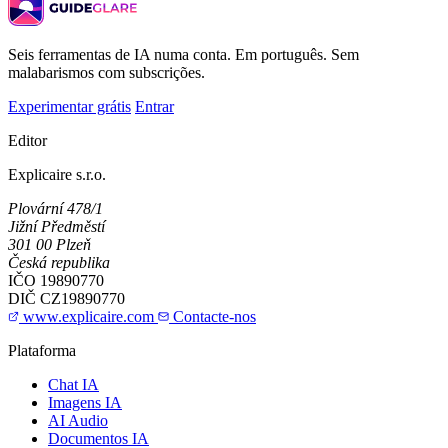
Seis ferramentas de IA numa conta. Em português. Sem
malabarismos com subscrições.
Experimentar grátis
Entrar
Editor
Explicaire s.r.o.
Plovární 478/1
Jižní Předměstí
301 00 Plzeň
Česká republika
IČO
19890770
DIČ
CZ19890770
www.explicaire.com
Contacte-nos
Plataforma
Chat IA
Imagens IA
AI Audio
Documentos IA